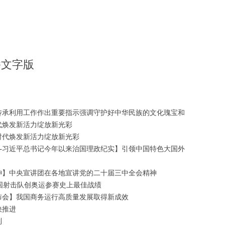
播文字版
传承利用工作作出重要指示强调守护好中华民族的文化瑰宝和
代焕发新活力绽放新光彩
时代焕发新活力绽放新光彩
—习近平总书记今年以来治国理政纪实】引领中国特色大国外
神】中央宣讲团在各地宣讲党的二十届三中全会精神
国射击队创奥运参赛史上最佳战绩
布会】我国商务运行高质量发展取得新成效
快推进
制