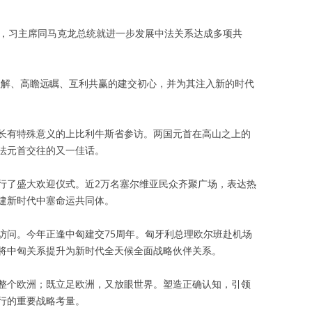
间，习主席同马克龙总统就进一步发展中法关系达成多项共
理解、高瞻远瞩、互利共赢的建交初心，并为其注入新的时代
长有特殊意义的上比利牛斯省参访。两国元首在高山之上的
法元首交往的又一佳话。
行了盛大欢迎仪式。近2万名塞尔维亚民众齐聚广场，表达热
建新时代中塞命运共同体。
访问。今年正逢中匈建交75周年。匈牙利总理欧尔班赴机场
将中匈关系提升为新时代全天候全面战略伙伴关系。
整个欧洲；既立足欧洲，又放眼世界。塑造正确认知，引领
行的重要战略考量。