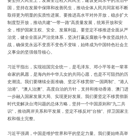
要坚持人民至上，发展全过程人民民主，建设更高水平的法治中
国，坚持在发展中保障和改善民生，推动全体人民共同富裕不断
取得更为明显的实质性进展。要推进高水平对外开放，稳步扩大
制度型开放，推动共建“一带一路”高质量发展，统筹开放和安
全，维护国家主权、安全、发展利益。要坚定不移推进全面从严
治党，健全全面从严治党体系，坚决打赢反腐败斗争攻坚战持久
战，确保党永远不变质不变色不变味，始终成为中国特色社会主
义事业的坚强领导核心。
习近平指出，实现祖国完全统一，是毛泽东、邓小平等老一辈革
命家的夙愿，是海内外中华儿女的共同心愿，也是不可阻挡的历
史潮流。我们要继续全面准确、坚定不移贯彻“一国两制”、“港人
治港”、“澳人治澳”、高度自治的方针，支持和推动香港、澳门进
一步融入国家发展大局、实现更好发展。我们要坚定不移贯彻新
时代党解决台湾问题的总体方略，坚持一个中国原则和“九二共
识”，推动两岸关系和平发展，坚定不移反对“台独”、捍卫国家主
权和领土完整。
习近平强调，中国是维护世界和平的坚定力量。我们要始终高举