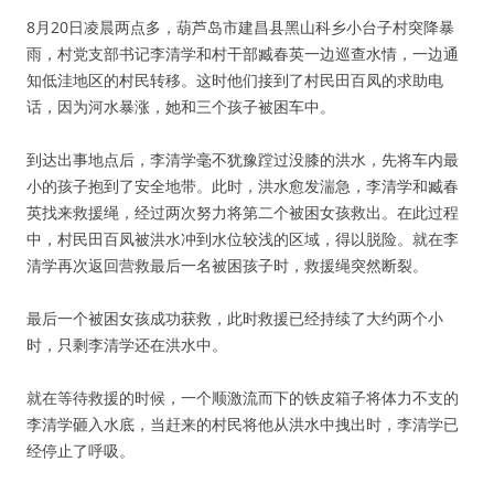
8月20日凌晨两点多，葫芦岛市建昌县黑山科乡小台子村突降暴
雨，村党支部书记李清学和村干部臧春英一边巡查水情，一边通
知低洼地区的村民转移。这时他们接到了村民田百凤的求助电
话，因为河水暴涨，她和三个孩子被困车中。
到达出事地点后，李清学毫不犹豫蹚过没膝的洪水，先将车内最
小的孩子抱到了安全地带。此时，洪水愈发湍急，李清学和臧春
英找来救援绳，经过两次努力将第二个被困女孩救出。在此过程
中，村民田百凤被洪水冲到水位较浅的区域，得以脱险。就在李
清学再次返回营救最后一名被困孩子时，救援绳突然断裂。
最后一个被困女孩成功获救，此时救援已经持续了大约两个小
时，只剩李清学还在洪水中。
就在等待救援的时候，一个顺激流而下的铁皮箱子将体力不支的
李清学砸入水底，当赶来的村民将他从洪水中拽出时，李清学已
经停止了呼吸。