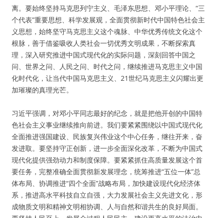
离。要始终坚持马克思列宁主义、毛泽东思想、邓小平理论、“三
个代表”重要思想、科学发展观，全面贯彻新时代中国特色社会主
义思想，始终坚守马克思主义这个魂脉、中华优秀传统文化这个
根脉，善于借鉴吸收人类社会一切优秀文明成果，不断探索真
理，深入研究推进中国式现代化的实际问题，深刻回答中国之
问、世界之问、人民之问、时代之问，继续推进马克思主义中国
化时代化，让当代中国马克思主义、21世纪马克思主义闪耀出更
加璀璨的真理光芒。
习近平强调，对邓小平同志最好的纪念，就是把他开创的中国特
色社会主义事业继续推向前进。我们要紧紧围绕以中国式现代化
全面推进强国建设、民族复兴伟业这个中心任务，继往开来，奋
发进取。要坚持守正创新，进一步全面深化改革，不断为中国式
现代化提供强劲动力和制度保障。要紧紧抓住高质量发展这个首
要任务，完整准确全面贯彻新发展理念，统筹推进“五位一体”总
体布局、协调推进“四个全面”战略布局，加快建设现代化经济体
系，推进高水平科技自立自强，大力发展社会主义先进文化，形
成物质文明和精神文明相协调、人与自然和谐共生的良好局面。