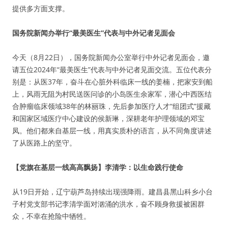
提供多方面支撑。
国务院新闻办举行“最美医生”代表与中外记者见面会
今天（8月22日），国务院新闻办公室举行中外记者见面会，邀
请五位2024年“最美医生”代表与中外记者见面交流。五位代表分
别是：从医37年，奋斗在心脏外科临床一线的姜楠，把家安到船
上，风雨无阻为村民送医问诊的小岛医生余家军，潜心中西医结
合肿瘤临床领域38年的林丽珠，先后参加医疗人才“组团式”援藏
和国家区域医疗中心建设的侯新琳，深耕老年护理领域的邓宝
凤。他们都来自基层一线，用真实质朴的语言，从不同角度讲述
了从医路上的坚守。
【党旗在基层一线高高飘扬】李清学：以生命践行使命
从19日开始，辽宁葫芦岛持续出现强降雨。建昌县黑山科乡小台
子村党支部书记李清学面对汹涌的洪水，奋不顾身救援被困群
众，不幸在抢险中牺牲。