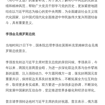
《邓小平文选》的重要补充，对于深入了解邓小平同志的光辉业
绩和精神风范，帮助广大党员干部学习党的历史，更加紧密地团
结在以习近平同志为核心的党中央周围，为全面建设社会主义现
代化国家、以中国式现代化全面推进中华民族伟大复兴而团结奋
斗，具有重要意义。
李强会见俄罗斯总统
当地时间21日下午，国务院总理李强在莫斯科克里姆林宫会见俄
罗斯总统普京。
李强首先转达习近平主席对普京总统的亲切问候。李强表示，今
年以来，两国元首两度会晤，为进一步深化双边关系与合作擘画
新的蓝图、注入强劲动力。中方愿同俄方一道，落实好两国元首
重要共识，保持双边关系良好发展势头，不断拓展全方位互利合
作，取得更多务实成果。双方要进一步加强多边协调，不断深化
同发展中国家的互信合作，坚定推进世界多极化和经济全球化。
普京请李强转达他对习近平主席的良好祝愿。普京表示，俄方愿