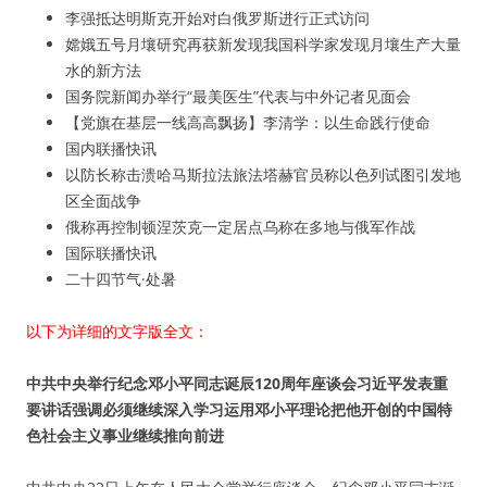
李强抵达明斯克开始对白俄罗斯进行正式访问
嫦娥五号月壤研究再获新发现我国科学家发现月壤生产大量
水的新方法
国务院新闻办举行“最美医生”代表与中外记者见面会
【党旗在基层一线高高飘扬】李清学：以生命践行使命
国内联播快讯
以防长称击溃哈马斯拉法旅法塔赫官员称以色列试图引发地
区全面战争
俄称再控制顿涅茨克一定居点乌称在多地与俄军作战
国际联播快讯
二十四节气·处暑
以下为详细的文字版全文：
中共中央举行纪念邓小平同志诞辰120周年座谈会习近平发表重
要讲话强调必须继续深入学习运用邓小平理论把他开创的中国特
色社会主义事业继续推向前进