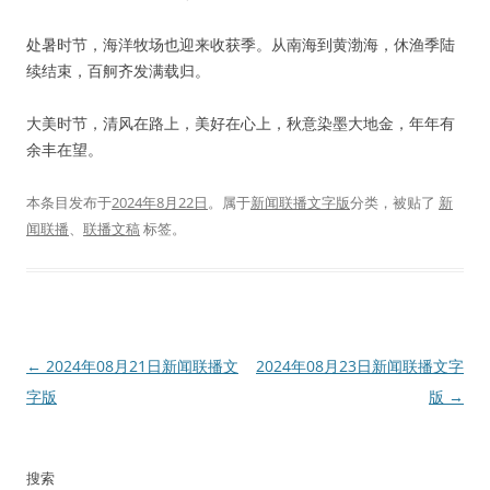
处暑时节，海洋牧场也迎来收获季。从南海到黄渤海，休渔季陆
续结束，百舸齐发满载归。
大美时节，清风在路上，美好在心上，秋意染墨大地金，年年有
余丰在望。
本条目发布于
2024年8月22日
。属于
新闻联播文字版
分类，被贴了
新
闻联播
、
联播文稿
标签。
文
←
2024年08月21日新闻联播文
2024年08月23日新闻联播文字
章
字版
版
→
导
航
搜索