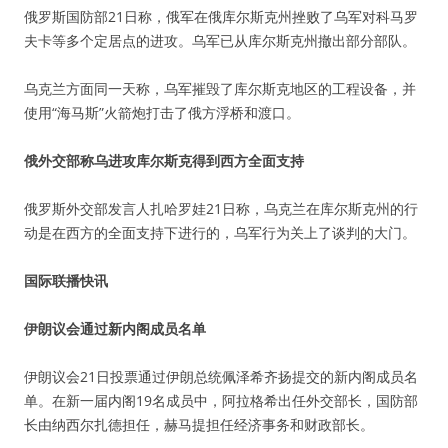
俄罗斯国防部21日称，俄军在俄库尔斯克州挫败了乌军对科马罗
夫卡等多个定居点的进攻。乌军已从库尔斯克州撤出部分部队。
乌克兰方面同一天称，乌军摧毁了库尔斯克地区的工程设备，并
使用“海马斯”火箭炮打击了俄方浮桥和渡口。
俄外交部称乌进攻库尔斯克得到西方全面支持
俄罗斯外交部发言人扎哈罗娃21日称，乌克兰在库尔斯克州的行
动是在西方的全面支持下进行的，乌军行为关上了谈判的大门。
国际联播快讯
伊朗议会通过新内阁成员名单
伊朗议会21日投票通过伊朗总统佩泽希齐扬提交的新内阁成员名
单。在新一届内阁19名成员中，阿拉格希出任外交部长，国防部
长由纳西尔扎德担任，赫马提担任经济事务和财政部长。