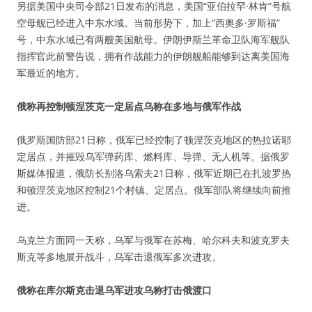
另据美国中央司令部21日发布的消息，美国“亚伯拉罕·林肯”号航
空母舰已经进入中东水域。当前形势下，加上“西奥多·罗斯福”
号，中东水域已有两艘美国航母。伊朗伊斯兰革命卫队海军舰队
指挥官此前警告说，拥有作战能力的伊朗舰船能够到达离美国海
军最近的地方。
俄称再控制顿涅茨克一定居点乌称在多地与俄军作战
俄罗斯国防部21日称，俄军已经控制了顿涅茨克地区的热拉诺耶
定居点，并摧毁乌军弹药库、燃料库、导弹、无人机等。据俄罗
斯媒体报道，俄防长别洛乌索夫21日称，俄军近期已在扎波罗热
和顿涅茨克地区控制21个村镇、定居点。俄军部队将继续向前推
进。
乌克兰方面同一天称，乌军与俄军在苏梅、哈尔科夫和波克罗夫
斯克等多地展开战斗，乌军击退俄军多次进攻。
俄称在库尔斯克击退乌军进攻乌称打击俄渡口