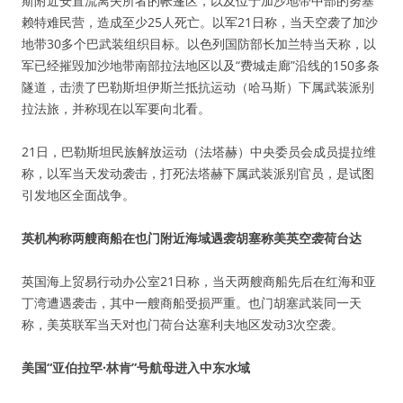
斯附近安置流离失所者的帐篷区，以及位于加沙地带中部的努塞
赖特难民营，造成至少25人死亡。以军21日称，当天空袭了加沙
地带30多个巴武装组织目标。以色列国防部长加兰特当天称，以
军已经摧毁加沙地带南部拉法地区以及“费城走廊”沿线的150多条
隧道，击溃了巴勒斯坦伊斯兰抵抗运动（哈马斯）下属武装派别
拉法旅，并称现在以军要向北看。
21日，巴勒斯坦民族解放运动（法塔赫）中央委员会成员提拉维
称，以军当天发动袭击，打死法塔赫下属武装派别官员，是试图
引发地区全面战争。
英机构称两艘商船在也门附近海域遇袭胡塞称美英空袭荷台达
英国海上贸易行动办公室21日称，当天两艘商船先后在红海和亚
丁湾遭遇袭击，其中一艘商船受损严重。也门胡塞武装同一天
称，美英联军当天对也门荷台达塞利夫地区发动3次空袭。
美国“亚伯拉罕·林肯”号航母进入中东水域