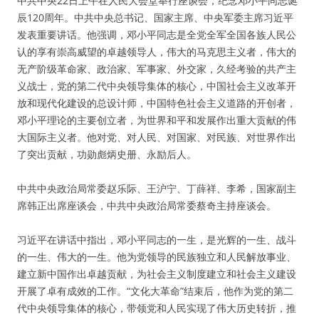
中共中央22日上午在人民大会堂举行座谈会，纪念邓小平同志诞
辰120周年。中共中央总书记、国家主席、中央军委主席习近平
发表重要讲话。他强调，邓小平同志是全党全军全国各族人民公
认的享有崇高威望的卓越领导人，伟大的马克思主义者，伟大的
无产阶级革命家、政治家、军事家、外交家，久经考验的共产主
义战士，党的第二代中央领导集体的核心，中国社会主义改革开
放和现代化建设的总设计师，中国特色社会主义道路的开创者，
邓小平理论的主要创立者，为世界和平和发展作出重大贡献的伟
大国际主义者。他对党、对人民、对国家、对民族、对世界作出
了突出贡献，功勋彪炳史册、永励后人。
中共中央政治局常委赵乐际、王沪宁、丁薛祥、李希，国家副主
席韩正出席座谈会，中共中央政治局常委蔡奇主持座谈会。
习近平在讲话中指出，邓小平同志的一生，是光辉的一生、战斗
的一生、伟大的一生。他为党领导的民族独立和人民解放事业、
建立新中国作出卓越贡献，为社会主义制度建立和社会主义建设
开展了卓有成效的工作。“文化大革命”结束后，他作为党的第二
代中央领导集体的核心，带领党和人民实现了伟大历史转折，推