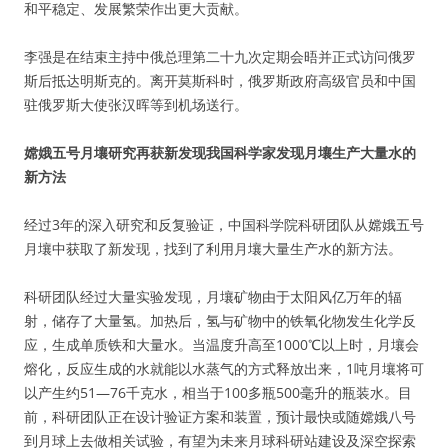
和平稳定、发展繁荣作出更大贡献。
李强是在结束主持中俄总理第二十九次定期会晤并正式访问俄罗
斯后抵达明斯克的。离开莫斯科时，俄罗斯政府高级官员和中国
驻俄罗斯大使张汉晖等到机场送行。
嫦娥五号月壤研究再获新发现我国科学家发现月壤生产大量水的
新方法
经过3年的深入研究和反复验证，中国科学院科研团队从嫦娥五号
月壤中获取了新发现，找到了利用月壤大量生产水的新方法。
科研团队经过大量实验发现，月壤矿物由于太阳风亿万年的辐
射，储存了大量氢。加热后，氢与矿物中的铁氧化物发生化学反
应，生成单质铁和大量水。当温度升高至1000℃以上时，月壤会
熔化，反应生成的水就能以水蒸气的方式释放出来，1吨月壤将可
以产生约51—76千克水，相当于100多瓶500毫升的瓶装水。目
前，科研团队正在设计验证方案和装置，预计最快或随嫦娥八号
到月球上去做相关试验，有望为未来月球科研站建设及深空探索