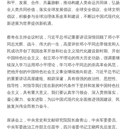
和平、发展、合作、共赢旗帜，推动构建人类命运共同体，弘扬
全人类共同价值，落实全球发展倡议、全球安全倡议、全球文明
倡议，积极参与全球治理体系改革和建设，不断以中国式现代化
新进展为世界提供新机遇。
蔡奇在主持会议时说，习近平总书记重要讲话深情回顾了邓小平
同志光辉、战斗、伟大的一生，高度评价邓小平同志带领党和人
民成功开创了我国改革开放和社会主义现代化建设新时期、开创
中国特色社会主义、创立邓小平理论的伟大历史功勋，强调要继
续深入学习运用邓小平理论，学习邓小平同志的崇高革命风范，
把他开创的中国特色社会主义事业继续推向前进。习近平总书记
的重要讲话高屋建瓴、精辟深邃，具有很强的政治性、思想性、
指导性，对指导我们党在新的时代条件下坚持和发展中国特色社
会主义，具有重大意义。我们要认真学习领会、深入贯彻落实，
凝心聚力、奋发进取，为以中国式现代化全面推进强国建设、民
族复兴伟业而努力奋斗。
座谈会上，中央党史和文献研究院院长曲青山，中央军委委员、
中央军委政治工作部主任苗华，四川省委书记王晓晖先后发言。