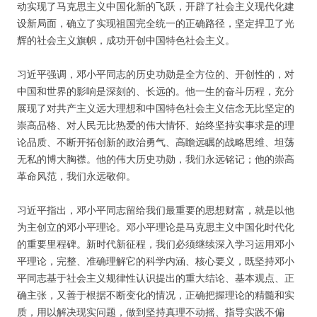
动实现了马克思主义中国化新的飞跃，开辟了社会主义现代化建
设新局面，确立了实现祖国完全统一的正确路径，坚定捍卫了光
辉的社会主义旗帜，成功开创中国特色社会主义。
习近平强调，邓小平同志的历史功勋是全方位的、开创性的，对
中国和世界的影响是深刻的、长远的。他一生的奋斗历程，充分
展现了对共产主义远大理想和中国特色社会主义信念无比坚定的
崇高品格、对人民无比热爱的伟大情怀、始终坚持实事求是的理
论品质、不断开拓创新的政治勇气、高瞻远瞩的战略思维、坦荡
无私的博大胸襟。他的伟大历史功勋，我们永远铭记；他的崇高
革命风范，我们永远敬仰。
习近平指出，邓小平同志留给我们最重要的思想财富，就是以他
为主创立的邓小平理论。邓小平理论是马克思主义中国化时代化
的重要里程碑。新时代新征程，我们必须继续深入学习运用邓小
平理论，完整、准确理解它的科学内涵、核心要义，既坚持邓小
平同志基于社会主义规律性认识提出的重大结论、基本观点、正
确主张，又善于根据不断变化的情况，正确把握理论的精髓和实
质，用以解决现实问题，做到坚持真理不动摇、指导实践不偏