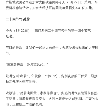
萨斯城铁路公司在加拿大的铁路网络今天（8月22日）关闭。评
级机构穆迪估计，加拿大经济可能因此每天损失3.41亿加元。
二十四节气·处暑
今天（8月22日），我们迎来二十四节气中的第十四个节气——
处暑。
节目的最后，让我们一起到大自然中，去感受暑去秋来的大美时
节。
“离离暑云散，袅袅凉风起。”
处暑也叫“出暑”，它就像一个休止符，告别炎热的三伏天，迎接
秋高气爽的季节到来。
农谚讲，“处暑满田黄，家家修廪仓”。炙热的暑气在隐退前催熟
了稻谷，随着昼夜温差变大，各种水果也进入成熟期。广袤的大
地，正在染上丰收的色彩。