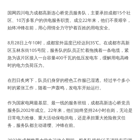
国网四川电力成都高新连心桥党员服务队，主要承担成都15个社
区、10万多客户的供电服务职责。成立22年来，他们不畏艰辛，
始终冲锋在前，用心用情全力守护着百姓的用电安全。
8月28日上午10时，成都室外温度已经达到35℃。在成都市高新
区玉林东街105号院，服务队的队员正忙着拖拽着一条电缆，紧
急为该片区接入一台容量400千瓦的低压发电车，缓解用电高峰
时的电力负荷压力。
在烈日炙烤下，队员们身穿的橙色工作服已湿透。经过半个多小
时的紧张工作，随着一声轰鸣，发电车开始运行。
作为国家电网最基层、最一线的服务班组，成都高新连心桥党员
服务队2002年成立。22年来，他们始终坚持24小时在岗，无论是
日常电力抢修、重大活动保电供电，还是承担重大抢险救灾任
务，服务队都主动请缨、冲锋在前。