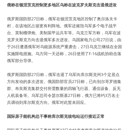
俄称在顿涅茨克控制更多地区乌称在波克罗夫斯克击退俄进攻
俄罗斯国防部27日称，俄军在顿涅茨克地区控制了奥尔洛夫卡
村，在该地区占据更有利阵地。俄军还摧毁乌军多个电子战平
台、英制榴弹炮、美制装甲运兵车等。乌克兰军方称，乌军在波
克罗夫斯克方向击退俄军多次进攻。乌国家电力公司27日说，由
于26日遭遇俄军对乌能源系统严重袭击，27日乌克兰继续在全国
实施限电措施。乌方同一天还称，26日使用了F-16战机协助击落
俄军部分导弹。
俄罗斯国防部27日称，俄军击退了乌军向库尔斯克州3个定居点
方向发动的多次进攻。俄国防部官员27日称，已向别尔哥罗德集
群、布良斯克集群交付所需数量的四轴飞行器、通信设备、反无
人机装备等。乌军总司令瑟尔斯基27日称，俄方已将约3万名士
兵调动到库尔斯克方向。俄军对此暂未回应。
国际原子能机构总干事称库尔斯克核电站运行接近正常