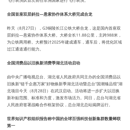
飞行表演队首次前往非洲国家进行飞行表演。
全国首座双层斜拉—悬索协作体系大桥完成合龙
昨天（8月27日），G3铜陵长江公铁大桥合龙，这是国内首座双
层斜拉—悬索协作体系大桥。大桥全长11.88公里，主跨988米，
为公铁两用桥。大桥预计2025年建成通车，通车后，将优化区域
过江通道通行能力。
全国消费品以旧换新消费季湖北活动启动
由中央广播电视总台、湖北省人民政府共同主办的全国消费品以
旧换新“链千企惠万家”好物焕新季湖北活动暨总台“国潮臻品馆”湖
北项目今天（8月28日）在武汉启动。活动将进一步扩大以旧换
新补贴范围、标准和力度，激发市场活力。同日，总台与湖北省
人民政府签署战略合作框架协议，总台湖北总站揭牌运行。
世界知识产权组织报告称中国的全球百强科技创新集群数量蝉联
第一