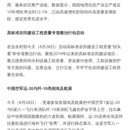
用、服务的完整产业链。数据显示，我国地理信息产业总产值近
10年增长率达到12.1%，已由高速增长阶段转向高质量发展阶
段，接近世界先进水平。
高标准农田建设工程质量专项整治行动启动
农业农村部今天（8月28日）启动高标准农田建设工程质量“回头
看”和专项整治行动。聚焦2019年以来的高标准农田建设项目，
重点摸查田间水利设施工程质量、资金拨付使用、工程设施管护
等方面的问题。边查边改、立行立改，牢牢守住农田建设工程质
量生命线。
中国空军运-20与歼-10亮相埃及航展
今天（8月28日），受邀参加首届埃及航展的中国空军1架运-20
与6架八一飞行表演队歼-10表演机飞越吉萨金字塔上空，拉出象
征中埃两国国旗颜色的六道彩烟。航展期间，运-20还将在埃及阿
拉曼机场进行海外飞行“首秀”，并进行静态展示。这是空军八一