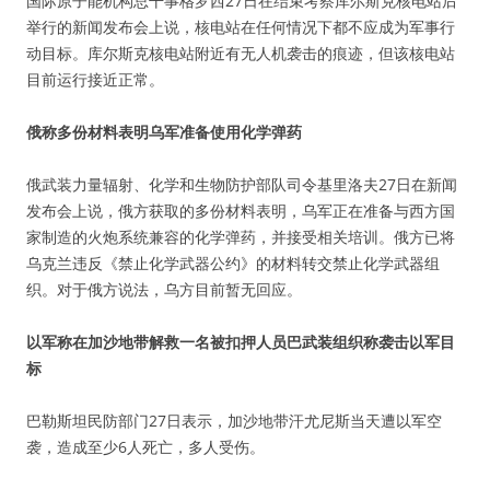
国际原子能机构总干事格罗西27日在结束考察库尔斯克核电站后
举行的新闻发布会上说，核电站在任何情况下都不应成为军事行
动目标。库尔斯克核电站附近有无人机袭击的痕迹，但该核电站
目前运行接近正常。
俄称多份材料表明乌军准备使用化学弹药
俄武装力量辐射、化学和生物防护部队司令基里洛夫27日在新闻
发布会上说，俄方获取的多份材料表明，乌军正在准备与西方国
家制造的火炮系统兼容的化学弹药，并接受相关培训。俄方已将
乌克兰违反《禁止化学武器公约》的材料转交禁止化学武器组
织。对于俄方说法，乌方目前暂无回应。
以军称在加沙地带解救一名被扣押人员巴武装组织称袭击以军目
标
巴勒斯坦民防部门27日表示，加沙地带汗尤尼斯当天遭以军空
袭，造成至少6人死亡，多人受伤。