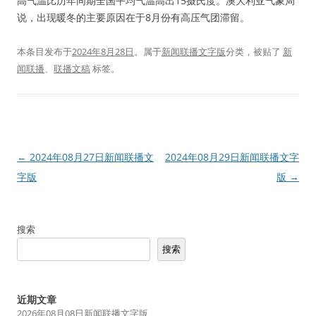
高气温比历年同期全国平均气温高出15摄氏度。澳大利亚气象局
说，出现暖冬的主要原因在于8月份有高压气团滞留。
本条目发布于
2024年8月28日
。属于
新闻联播文字版
分类，被贴了
新
闻联播
、
联播文稿
标签。
文
←
2024年08月27日新闻联播文
2024年08月29日新闻联播文字
章
字版
版
→
导
航
搜索
搜索
近期文章
2026年08月08日新闻联播文字版