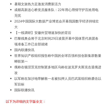
暑期文旅热力足激发消费新活力
成都高新连心桥党员服务队：22年用心用情守护百姓用电
无忧
2024中国国际大数据产业博览会开幕我国数字经济持续壮
大
【一线调研】安徽外贸增速加快的背后
巴黎残奥会将于北京时间29日凌晨开幕中国体育代表团各
项准备工作已全部就绪
国内联播快讯
世界知识产权组织报告称中国的全球百强科技创新集群数量
蝉联第一
俄称在顿涅茨克控制更多地区乌称在波克罗夫斯克击退俄进
攻
以军称在加沙地带解救一名被扣押人员巴武装组织称袭击以
军目标
国际联播快讯
以下为详细的文字版全文：