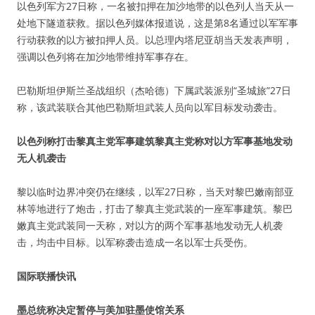
以色列军方27日称，一名被扣押在加沙地带的以色列人当天从一
处地下隧道获救。据以色列媒体报道说，这是第8名通过以军军事
行动获救的以方被扣押人员。以总理内塔尼亚胡当天发表声明，
强调以色列将在加沙地带维持军事存在。
巴勒斯坦伊斯兰圣战组织（杰哈德）下属武装派别“圣城旅”27日
称，该武装联合其他巴勒斯坦武装人员向以军目标发动袭击。
以色列称打击黎真主党军事建筑黎真主党称对以方军事基地发动
无人机袭击
黎以临时边界冲突仍在继续，以军27日称，当天对黎巴嫩南部亚
林等地进行了炮击，打击了黎真主党武装的一座军事建筑。黎巴
嫩真主党武装同一天称，对以方的两个军事基地发动无人机袭
击，均击中目标。以军称袭击造成一名以军士兵受伤。
国际联播快讯
墨总统称决定暂停与美加驻墨使馆关系