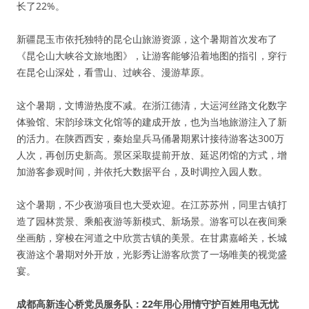
长了22%。
新疆昆玉市依托独特的昆仑山旅游资源，这个暑期首次发布了
《昆仑山大峡谷文旅地图》，让游客能够沿着地图的指引，穿行
在昆仑山深处，看雪山、过峡谷、漫游草原。
这个暑期，文博游热度不减。在浙江德清，大运河丝路文化数字
体验馆、宋韵珍珠文化馆等的建成开放，也为当地旅游注入了新
的活力。在陕西西安，秦始皇兵马俑暑期累计接待游客达300万
人次，再创历史新高。景区采取提前开放、延迟闭馆的方式，增
加游客参观时间，并依托大数据平台，及时调控入园人数。
这个暑期，不少夜游项目也大受欢迎。在江苏苏州，同里古镇打
造了园林赏景、乘船夜游等新模式、新场景。游客可以在夜间乘
坐画舫，穿梭在河道之中欣赏古镇的美景。在甘肃嘉峪关，长城
夜游这个暑期对外开放，光影秀让游客欣赏了一场唯美的视觉盛
宴。
成都高新连心桥党员服务队：22年用心用情守护百姓用电无忧