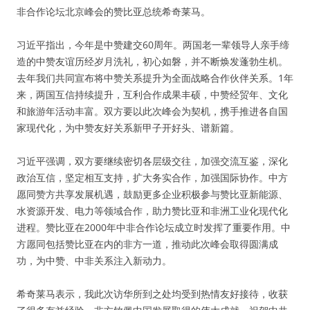
非合作论坛北京峰会的赞比亚总统希奇莱马。
习近平指出，今年是中赞建交60周年。两国老一辈领导人亲手缔
造的中赞友谊历经岁月洗礼，初心如磐，并不断焕发蓬勃生机。
去年我们共同宣布将中赞关系提升为全面战略合作伙伴关系。1年
来，两国互信持续提升，互利合作成果丰硕，中赞经贸年、文化
和旅游年活动丰富。双方要以此次峰会为契机，携手推进各自国
家现代化，为中赞友好关系新甲子开好头、谱新篇。
习近平强调，双方要继续密切各层级交往，加强交流互鉴，深化
政治互信，坚定相互支持，扩大务实合作，加强国际协作。中方
愿同赞方共享发展机遇，鼓励更多企业积极参与赞比亚新能源、
水资源开发、电力等领域合作，助力赞比亚和非洲工业化现代化
进程。赞比亚在2000年中非合作论坛成立时发挥了重要作用。中
方愿同包括赞比亚在内的非方一道，推动此次峰会取得圆满成
功，为中赞、中非关系注入新动力。
希奇莱马表示，我此次访华所到之处均受到热情友好接待，收获