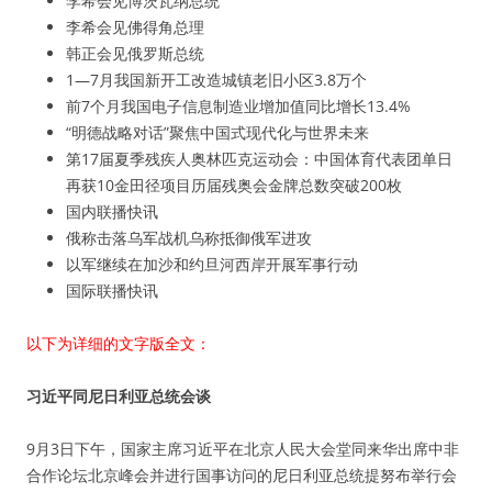
李希会见博茨瓦纳总统
李希会见佛得角总理
韩正会见俄罗斯总统
1—7月我国新开工改造城镇老旧小区3.8万个
前7个月我国电子信息制造业增加值同比增长13.4%
“明德战略对话”聚焦中国式现代化与世界未来
第17届夏季残疾人奥林匹克运动会：中国体育代表团单日
再获10金田径项目历届残奥会金牌总数突破200枚
国内联播快讯
俄称击落乌军战机乌称抵御俄军进攻
以军继续在加沙和约旦河西岸开展军事行动
国际联播快讯
以下为详细的文字版全文：
习近平同尼日利亚总统会谈
9月3日下午，国家主席习近平在北京人民大会堂同来华出席中非
合作论坛北京峰会并进行国事访问的尼日利亚总统提努布举行会