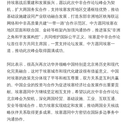
持埃塞战后重建和发展振兴，愿以此次中非合作论坛峰会为契
机，扩大两国务实合作，支持埃塞发挥地区交通枢纽优势，推动
基础设施建设同产业联动融合发展，打造东部非洲地区铁海联运
网络和中非高质量共建“一带一路”合作示范区。中方愿同埃塞在
地区层面和联合国、金砖等框架内加强沟通协作，推进落实“非洲
之角和平发展构想”，共同维护国际公平正义。埃塞是中非合作论
坛首任非方共同主席国，一贯支持论坛发展。中方愿同埃塞一
道，推动此次峰会取得圆满成功。
阿比表示，很高兴再次访华并领略中国特别是北京将历史和现代
化完美融合，这对于埃塞城市和现代化建设很有借鉴意义。中国
对埃塞的政策充分体现了平等和相互尊重，双方关系是互利共赢
的。中国企业的投资与合作为促进埃塞经济社会发展作出重要贡
献。埃塞愿同中方继续坚定相互支持，希望以此次中非合作论坛
北京峰会为契机，深化两国经贸、基础设施、工业、互联互通、
安全等领域合作，助力埃塞实现稳定和发展，推动两国全天候战
略伙伴关系取得更多成果。埃塞愿同中方密切在国际多边事务中
沟通协作。