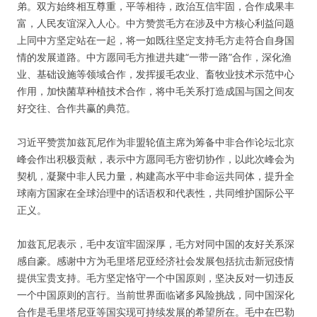
弟。双方始终相互尊重，平等相待，政治互信牢固，合作成果丰
富，人民友谊深入人心。中方赞赏毛方在涉及中方核心利益问题
上同中方坚定站在一起，将一如既往坚定支持毛方走符合自身国
情的发展道路。中方愿同毛方推进共建“一带一路”合作，深化渔
业、基础设施等领域合作，发挥援毛农业、畜牧业技术示范中心
作用，加快菌草种植技术合作，将中毛关系打造成国与国之间友
好交往、合作共赢的典范。
习近平赞赏加兹瓦尼作为非盟轮值主席为筹备中非合作论坛北京
峰会作出积极贡献，表示中方愿同毛方密切协作，以此次峰会为
契机，凝聚中非人民力量，构建高水平中非命运共同体，提升全
球南方国家在全球治理中的话语权和代表性，共同维护国际公平
正义。
加兹瓦尼表示，毛中友谊牢固深厚，毛方对同中国的友好关系深
感自豪。感谢中方为毛里塔尼亚经济社会发展包括抗击新冠疫情
提供宝贵支持。毛方坚定恪守一个中国原则，坚决反对一切违反
一个中国原则的言行。当前世界面临诸多风险挑战，同中国深化
合作是毛里塔尼亚等国实现可持续发展的希望所在。毛中在巴勒