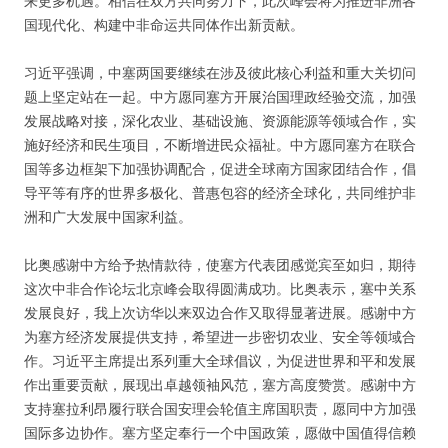
来更多机遇。相信在双方共同努力下，此次峰会将为推进非洲各
国现代化、构建中非命运共同体作出新贡献。
习近平强调，中塞两国要继续在涉及彼此核心利益和重大关切问
题上坚定站在一起。中方愿同塞方开展治国理政经验交流，加强
发展战略对接，深化农业、基础设施、资源能源等领域合作，实
施好经济和民生项目，不断增进民众福祉。中方愿同塞方在联合
国等多边框架下加强协调配合，促进全球南方国家团结合作，倡
导平等有序的世界多极化、普惠包容的经济全球化，共同维护非
洲和广大发展中国家利益。
比奥感谢中方给予热情款待，使塞方代表团感觉宾至如归，期待
这次中非合作论坛北京峰会取得圆满成功。比奥表示，塞中关系
发展良好，我上次访华以来双边合作又取得显著进展。感谢中方
为塞方经济发展提供支持，希望进一步密切农业、安全等领域合
作。习近平主席提出系列重大全球倡议，为促进世界和平和发展
作出重要贡献，展现出卓越领袖风范，塞方高度赞赏。感谢中方
支持塞拉利昂履行联合国安理会轮值主席国职责，愿同中方加强
国际多边协作。塞方坚定奉行一个中国政策，愿做中国值得信赖