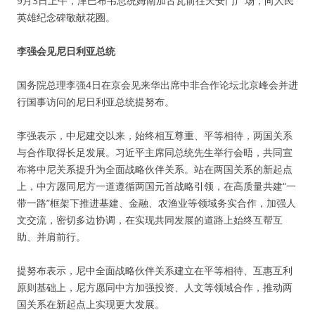
9月3日上午，津巴布韦总统姆南加古瓦前往天安门广场，向人民
英雄纪念碑敬献花圈。
李强会见尼日利亚总统
国务院总理李强4日在京会见来华出席中非合作论坛北京峰会并进
行国事访问的尼日利亚总统提努布。
李强表示，中尼建交以来，始终相互尊重、平等相待，两国关系
与合作取得长足发展。习近平主席同总统先生举行会晤，共同宣
布将中尼关系提升为全面战略伙伴关系。站在两国关系的新起点
上，中方愿同尼方一道遵循两国元首战略引领，在高质量共建“一
带一路”框架下推进基建、金融、农渔业等领域务实合作，加强人
文交流，密切多边协调，在实现共同发展的道路上始终互帮互
助、并肩前行。
提努布表示，尼中全面战略伙伴关系建立在平等相待、互惠互利
原则基础上，尼方愿同中方加强投资、人文等领域合作，推动两
国关系在新起点上实现更大发展。