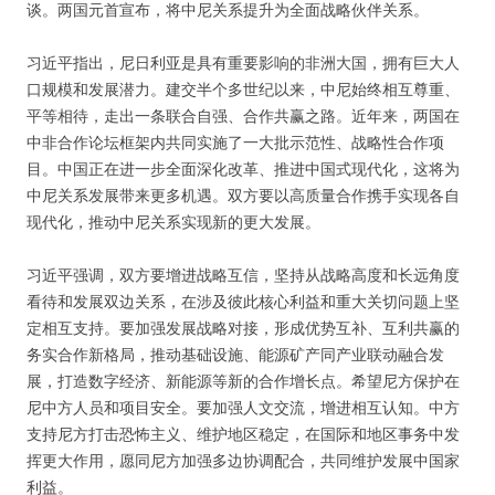
谈。两国元首宣布，将中尼关系提升为全面战略伙伴关系。
习近平指出，尼日利亚是具有重要影响的非洲大国，拥有巨大人
口规模和发展潜力。建交半个多世纪以来，中尼始终相互尊重、
平等相待，走出一条联合自强、合作共赢之路。近年来，两国在
中非合作论坛框架内共同实施了一大批示范性、战略性合作项
目。中国正在进一步全面深化改革、推进中国式现代化，这将为
中尼关系发展带来更多机遇。双方要以高质量合作携手实现各自
现代化，推动中尼关系实现新的更大发展。
习近平强调，双方要增进战略互信，坚持从战略高度和长远角度
看待和发展双边关系，在涉及彼此核心利益和重大关切问题上坚
定相互支持。要加强发展战略对接，形成优势互补、互利共赢的
务实合作新格局，推动基础设施、能源矿产同产业联动融合发
展，打造数字经济、新能源等新的合作增长点。希望尼方保护在
尼中方人员和项目安全。要加强人文交流，增进相互认知。中方
支持尼方打击恐怖主义、维护地区稳定，在国际和地区事务中发
挥更大作用，愿同尼方加强多边协调配合，共同维护发展中国家
利益。