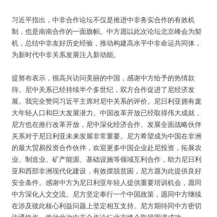
习近平指出，中非合作论坛不仅是推进中非务实合作的有效机
制，也是南南合作的一面旗帜。中方愿以此次论坛北京峰会为契
机，总结中非友好历史经验，推动构建高水平中非命运共同体，
为新时代中非关系发展注入新动能。
提努布表示，很高兴访问美丽的中国，感谢中方给予的热情款
待。尼中关系已经持续半个多世纪，双方合作促进了尼经济发
展。我完全赞同习近平主席对尼中关系的评价。尼日利亚拥有庞
大年轻人口和巨大发展潜力。中国改革开放已经取得伟大成就，
尼方也在推行改革开放，尼中深化经济合作、发展全面战略伙伴
关系对于尼日利亚未来发展非常重要。尼方希望成为中国在非洲
的最大贸易投资合作伙伴，欢迎更多中国企业赴尼投资，拓展农
业、制造业、矿产能源、基础设施等领域互利合作，助力尼日利
亚和西部非洲现代化建设，有效摆脱贫困，尼方愿为此提供良好
安全条件。感谢中方为尼日利亚年轻人提供重要培训机会，愿同
中方深化人文交流。尼方坚定奉行一个中国政策，愿同中方继续
在涉及彼此核心利益问题上坚定相互支持。尼方期待同中方密切