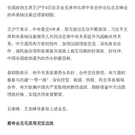
全国政协主席王沪宁4日在京会见来华出席中非合作论坛北京峰会
的布基纳法索总理基耶朗。
王沪宁表示，中布复交6年来，双方政治互信不断加深，习近平主
席和布基纳法索领导人共同决定将中布关系提升为战略伙伴关
系。中方愿同布方密切协作，加强治国理政交流，深化务实合
作，做民族自强和发展振兴道路上相互信赖的好朋友、好伙伴。
中国全国政协愿为此作出积极贡献。
基耶朗表示，布中关系发展势头良好，合作交往密切。布方愿积
极参与共建“一带一路”，深化经贸、能源、民航、民生等各领域
合作。布方钦佩中国共产党取得的辉煌成就，期盼借鉴中方治国
理政经验，实现共同发展繁荣。
石泰峰、王东峰等参加上述会见。
蔡奇会见毛里塔尼亚总统