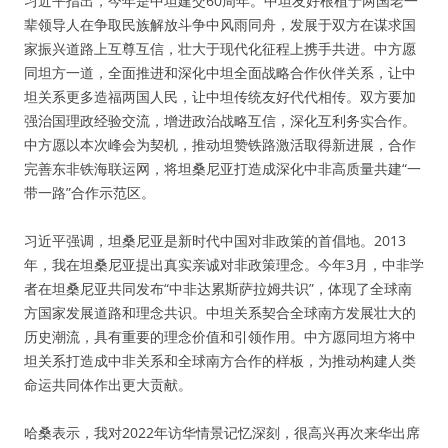
习近平指出，今年是中坦建交60周年。中坦友好根植于两国老一
辈领导人在争取民族解放斗争中风雨同舟，发展于双方在谋求国
家振兴道路上互尊互信，壮大于现代化征程上携手共进。中方愿
同坦方一道，全面推进和深化中坦全面战略合作伙伴关系，让中
坦关系更多造福两国人民，让中坦传统友好代代相传。双方要加
强治国理政经验交流，增进政治战略互信，深化互利务实合作。
中方愿以本次峰会为契机，推动坦赞铁路激活取得新进展，合作
完善东非铁海联运网，将坦桑尼亚打造成深化中非高质量共建“一
带一路”合作示范区。
习近平强调，坦桑尼亚是新时代中国对非政策的首倡地。2013
年，我在坦桑尼亚提出真实亲诚对非政策理念。今年3月，中非学
者在坦桑尼亚共同发布“中非达累斯萨拉姆共识”，体现了全球南
方国家发展道路和理念共识。中坦关系契合全球南方发展壮大的
历史潮流，具有重要的理念价值和引领作用。中方愿同坦方将中
坦关系打造成中非关系和全球南方合作的样板，为推动构建人类
命运共同体作出更大贡献。
哈桑表示，我对2022年访华情景记忆深刻，很高兴再次来华出席