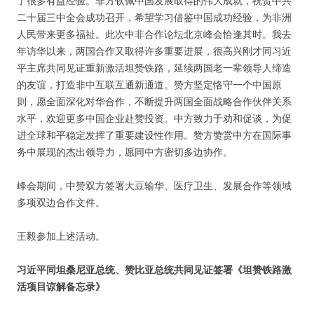
了很多有益经验。非方钦佩中国发展取得的伟大成就，祝贺中共
二十届三中全会成功召开，希望学习借鉴中国成功经验，为非洲
人民带来更多福祉。此次中非合作论坛北京峰会恰逢其时。我去
年访华以来，两国合作又取得许多重要进展，很高兴刚才同习近
平主席共同见证重新激活坦赞铁路，延续两国老一辈领导人缔造
的友谊，打造非中互联互通新通道。赞方坚定恪守一个中国原
则，愿全面深化对华合作，不断提升两国全面战略合作伙伴关系
水平，欢迎更多中国企业赴赞投资。中方致力于劝和促谈，为促
进全球和平稳定发挥了重要建设性作用。赞方赞赏中方在国际事
务中展现的杰出领导力，愿同中方密切多边协作。
峰会期间，中赞双方签署大豆输华、医疗卫生、发展合作等领域
多项双边合作文件。
王毅参加上述活动。
习近平同坦桑尼亚总统、赞比亚总统共同见证签署《坦赞铁路激
活项目谅解备忘录》