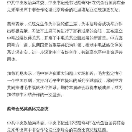
中共中央政治局常委、中央书记处书记蔡奇3日在钓鱼台国宾馆会
见来华出席中非合作论坛北京峰会的毛里塔尼亚总统加兹瓦尼。
蔡奇表示，总统先生作为非盟轮值主席，为本届峰会成功举办作
出积极贡献。习近平主席同你进行了富有成果的会晤，宣布建立
中毛战略伙伴关系，开启了中毛关系全面发展的新篇章。中方愿
同毛方一道，以两国元首重要共识为引领，推动中毛战略伙伴关
系走深走实，进一步深化中非友好合作，共筑高水平中非命运共
同体。
加兹瓦尼表示，毛中在许多重大问题上立场相近。毛方坚定恪守
一个中国原则，支持习近平主席提出的系列全球倡议，愿同中方
共同推进毛中战略伙伴关系。期待本届峰会取得丰硕成果，成为
加强非中团结合作的一次盛会。
蔡奇会见莫桑比克总统
中共中央政治局常委、中央书记处书记蔡奇4日在钓鱼台国宾馆会
见来华出席中非合作论坛北京峰会的莫桑比克总统纽西。