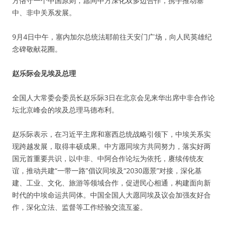
方恪守一个中国原则，愿同中方深化双多边合作，携手推动塞
中、非中关系发展。
9月4日中午，塞内加尔总统法耶前往天安门广场，向人民英雄纪
念碑敬献花圈。
赵乐际会见埃及总理
全国人大常委会委员长赵乐际3日在北京会见来华出席中非合作论
坛北京峰会的埃及总理马德布利。
赵乐际表示，在习近平主席和塞西总统战略引领下，中埃关系实
现跨越发展，取得丰硕成果。中方愿同埃方共同努力，落实好两
国元首重要共识，以中非、中阿合作论坛为依托，赓续传统友
谊，推动共建“一带一路”倡议同埃及“2030愿景”对接，深化基
建、工业、文化、旅游等领域合作，促进民心相通，构建面向新
时代的中埃命运共同体。中国全国人大愿同埃及议会加强友好合
作，深化立法、监督等工作经验交流互鉴。