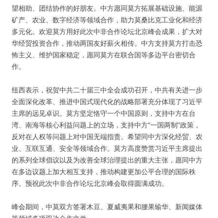
望相助、团结协作的好朋友。中方愿同莫方拓展基础设施、能源
矿产、农业、数字经济等领域合作，助力莫桑比克工业化和经济
多元化。欢迎莫方用好此次中非合作论坛北京峰会成果，扩大对
华经贸投资合作，推动两国友好薪火相传。中方支持莫方打击恐
怖主义、维护国家稳定，愿同莫方在联合国等多边平台密切合
作。
纽西表示，祝贺中共二十届三中全会成功召开，中共有关进一步
全面深化改革、推进中国式现代化的战略部署充分体现了习近平
主席的远见卓识。莫方坚定恪守一个中国原则，支持中方在台
湾、南海等核心利益问题上的立场，支持中方“一国两制”政策，
反对在人权等问题上对中国无端指责。希望同中方深化经贸、农
业、互联互通、安全等领域合作。莫方高度赞赏习近平主席提出
的系列全球倡议以及为改善全球治理提出的重大主张，愿同中方
在多边议题上加大相互支持，推动构建更加公平合理的国际秩
序。预祝此次中非合作论坛北京峰会取得圆满成功。
峰会期间，中莫双方签署木豆、夏威夷果和腰果输华、新闻媒体