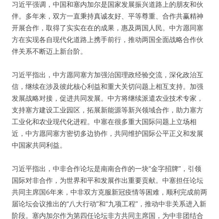
习近平强调，中国和塞内加尔是国家发展振兴道路上的朋友和伙
伴。多年来，双方一直秉持真诚友好、平等尊重、合作共赢精神
开展合作，取得了实实在在的成果，惠及两国人民。中方愿同塞
方在实现各自现代化道路上携手前行，推动两国全面战略合作伙
伴关系不断迈上新台阶。
习近平指出，中方愿同塞方加强治国理政经验交流，深化政治互
信，继续在涉及彼此核心利益和重大关切问题上相互支持。加强
发展战略对接，促进共同发展。中方将继续派遣农业技术专家，
支持塞方建设工业园区，拓展新能源等新兴领域合作，助力塞方
工业化和农业现代化进程。中塞在很多重大国际问题上立场相
近，中方愿同塞方密切多边协作，共同维护国际公平正义和发展
中国家共同利益。
习近平指出，中非合作论坛是南南合作的一块“金字招牌”，引领
国际对非合作，为世界和平和发展作出重要贡献。中塞担任论坛
共同主席国6年来，中非双方克服新冠疫情等困难，顺利完成前两
届论坛会议推出的“八大行动”和“九项工程”，推动中非关系进入新
阶段。塞内加尔作为第四任论坛非方共同主席国，为中非团结合