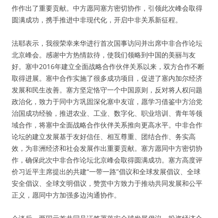
作作出了重要贡献。中方愿同塞方密切协作，引领此次峰会取得
圆满成功，携手推进中非现代化，开启中非关系新征程。
法耶表示，我很荣幸来华进行首次国事访问并出席中非合作论坛
北京峰会。感谢中方热情款待，使我们领略到中国的美丽与友
好。塞中2016年建立全面战略合作伙伴关系以来，双方合作不断
取得进展。塞中合作实施了很多成功项目，促进了塞内加尔经济
发展和民生改善。塞方坚定恪守一个中国原则，反对将人权问题
政治化，致力于同中方巩固深化塞中友谊，愿学习借鉴中方治党
治国成功经验，推进农业、工业、数字化、职业培训、青年等领
域合作，将塞中全面战略合作伙伴关系推向更高水平。中非合作
论坛的建立发展基于友好信任、相互尊重、团结合作、务实高
效，为非洲经济和社会发展作出重要贡献。塞方愿同中方密切协
作，确保此次中非合作论坛北京峰会取得圆满成功。塞方高度评
价习近平主席提出的共建“一带一路”倡议和全球发展倡议、全球
安全倡议、全球文明倡议，赞赏中方致力于推动共同发展和公平
正义，愿同中方加强多边沟通协作。