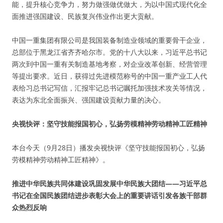
能，提升核心竞争力，努力做强做优做大，为以中国式现代化全
面推进强国建设、民族复兴伟业作出更大贡献。
中国一重集团有限公司是我国装备制造业领域的重要骨干企业，
总部位于黑龙江省齐齐哈尔市。党的十八大以来，习近平总书记
两次到中国一重有关制造基地考察，对企业改革创新、经营管理
等提出要求。近日，获得过先进模范称号的中国一重产业工人代
表给习总书记写信，汇报牢记总书记嘱托加强技术攻关等情况，
表达为东北全面振兴、强国建设贡献力量的决心。
央视快评：坚守技能报国初心，弘扬劳模精神劳动精神工匠精神
本台今天（9月28日）播发央视快评《坚守技能报国初心，弘扬
劳模精神劳动精神工匠精神》。
推进中华民族共同体建设巩固发展中华民族大团结——习近平总
书记在全国民族团结进步表彰大会上的重要讲话引发各族干部群
众热烈反响