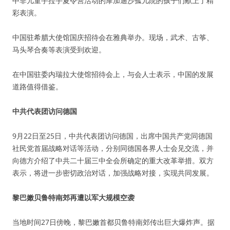
中非儿童手拉手夏令营活动的摩加迪沙孤儿院的孩子们献上了精
彩表演。
中国驻希腊大使馆国庆招待会在雅典举办。现场，武术、古筝、
马头琴合奏等表演受到欢迎。
在中国驻委内瑞拉大使馆招待会上，与会人士表示，中国的发展
道路值得借鉴。
中共代表团访问德国
9月22日至25日，中共代表团访问德国，出席中国共产党同德国
社民党首届战略对话等活动，分别同德国各界人士会见交流，并
向德方介绍了中共二十届三中全会所确定的重大改革举措。双方
表示，将进一步密切政治对话，加强战略对接，实现共同发展。
黎巴嫩贝鲁特南郊再遭以军大规模空袭
当地时间27日傍晚，黎巴嫩首都贝鲁特南郊传出巨大爆炸声。据