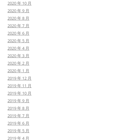
2020 年 10 月
2020 年 9 月
2020 年 8 月
2020 年 7 月
2020 年 6 月
2020 年 5 月
2020 年 4 月
2020 年 3 月
2020 年 2 月
2020 年 1 月
2019 年 12 月
2019 年 11 月
2019 年 10 月
2019 年 9 月
2019 年 8 月
2019 年 7 月
2019 年 6 月
2019 年 5 月
2019 年 4 月