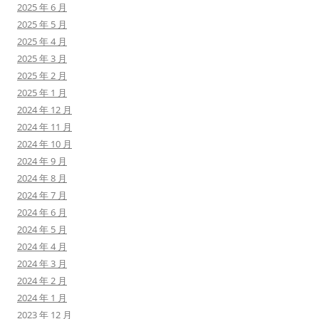
2025 年 6 月
2025 年 5 月
2025 年 4 月
2025 年 3 月
2025 年 2 月
2025 年 1 月
2024 年 12 月
2024 年 11 月
2024 年 10 月
2024 年 9 月
2024 年 8 月
2024 年 7 月
2024 年 6 月
2024 年 5 月
2024 年 4 月
2024 年 3 月
2024 年 2 月
2024 年 1 月
2023 年 12 月