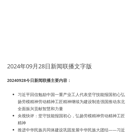
2024年09月28日新闻联播文字版
20240928今日新闻联播主要内容：
习近平回信勉励中国一重产业工人代表坚守技能报国初心弘
扬劳模精神劳动精神工匠精神继续为建设制造强国推动东北
全面振兴贡献智慧和力量
央视快评：坚守技能报国初心，弘扬劳模精神劳动精神工匠
精神
推进中华民族共同体建设巩固发展中华民族大团结——习近