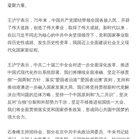
凝聚力量。
王沪宁表示，75年来，中国共产党团结带领全国各族人民，开辟
了伟大道路，创造了伟大事业，取得了伟大成就。新时代以来，
在以习近平同志为核心的中共中央坚强领导下，党和国家事业取
得历史性成就、发生历史性变革，我国迈上全面建设社会主义现
代化国家新征程。
王沪宁表示，中共二十届三中全会对进一步全面深化改革、推进
中国式现代化作出系统部署。我们将继续全面准确、坚定不移贯
彻“一国两制”方针，落实“爱国者治港”“爱国者治澳”原则，支持和
推动港澳进一步融入国家发展大局。我们将坚持贯彻新时代党解
决台湾问题的总体方略，坚持一个中国原则和“九二共识”，坚决
反对“台独”分裂和外部势力干涉，坚定不移推进祖国统一大业。
我们将全面贯彻落实党和国家侨务政策，形成同心共圆中国梦的
强大合力。
石泰峰主持招待会。部分在京中共中央政治局委员、中央书记处