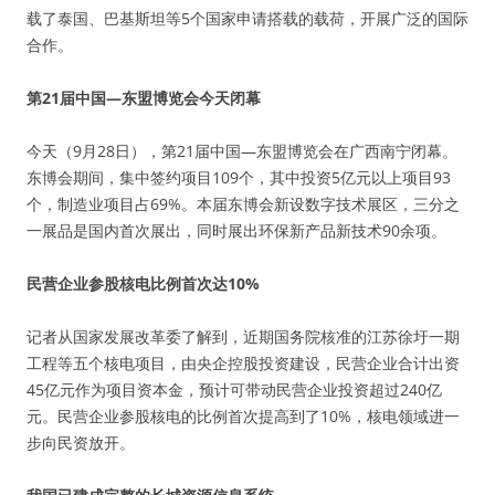
载了泰国、巴基斯坦等5个国家申请搭载的载荷，开展广泛的国际
合作。
第21届中国—东盟博览会今天闭幕
今天（9月28日），第21届中国—东盟博览会在广西南宁闭幕。
东博会期间，集中签约项目109个，其中投资5亿元以上项目93
个，制造业项目占69%。本届东博会新设数字技术展区，三分之
一展品是国内首次展出，同时展出环保新产品新技术90余项。
民营企业参股核电比例首次达10%
记者从国家发展改革委了解到，近期国务院核准的江苏徐圩一期
工程等五个核电项目，由央企控股投资建设，民营企业合计出资
45亿元作为项目资本金，预计可带动民营企业投资超过240亿
元。民营企业参股核电的比例首次提高到了10%，核电领域进一
步向民资放开。