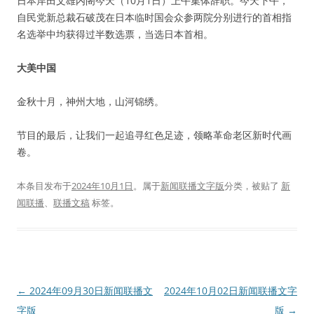
日本岸田文雄内阁今天（10月1日）上午集体辞职。今天下午，
自民党新总裁石破茂在日本临时国会众参两院分别进行的首相指
名选举中均获得过半数选票，当选日本首相。
大美中国
金秋十月，神州大地，山河锦绣。
节目的最后，让我们一起追寻红色足迹，领略革命老区新时代画
卷。
本条目发布于
2024年10月1日
。属于
新闻联播文字版
分类，被贴了
新
闻联播
、
联播文稿
标签。
文
←
2024年09月30日新闻联播文
2024年10月02日新闻联播文字
章
字版
版
→