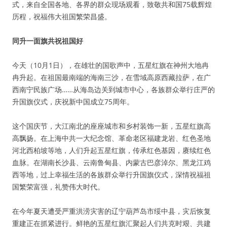
式，来自全国各地、各界的群众现场观看，致敬共和国75载辉煌
历程，祝福伟大祖国繁荣昌盛。
同升一面旗共祝祖国好
今天（10月1日），在雄壮的国歌声中，五星红旗在神州大地冉
冉升起。在祖国最南端的海南三沙，在雪域高原西藏拉萨，在广
西南宁民族广场……从海岛边关到城市中心，各族群众举行庄严的
升国旗仪式，庆祝新中国成立75周年。
这个国庆节，大江南北的座座城市和乡村装饰一新，五星红旗高
高飘扬。在上海中共一大纪念馆、革命老区福建龙岩、红色圣地
河北西柏坡等地，人们升起五星红旗，传承红色基因，赓续红色
血脉。在湖南长沙县、云南鲁甸县、内蒙古巴彦淖尔、黑龙江鸡
西等地，过上幸福生活的各族群众举行升国旗仪式，深情祝福祖
国繁荣富强，礼赞伟大时代。
在今年夏天遭受严重洪涝灾害的辽宁葫芦岛市绥中县，灾后恢复
重建正在抓紧进行。鲜艳的五星红旗汇聚起人们共克时艰、共建