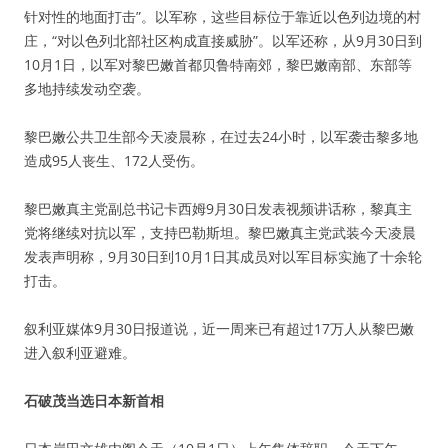
针对性的地面打击”。以军称，这些目标位于靠近以色列边境的村
庄，“对以色列北部社区构成直接威胁”。以军还称，从9月30日到
10月1日，以军对黎巴嫩首都贝鲁特南郊，黎巴嫩南部、东部等
多地持续发动空袭。
黎巴嫩公共卫生部今天凌晨称，在过去24小时，以军袭击黎多地
造成95人丧生、172人受伤。
黎巴嫩真主党副总书记卡西姆9月30日发表视频讲话称，黎真主
党将继续对抗以军，支持巴勒斯坦。黎巴嫩真主党武装今天凌晨
发表声明称，9月30日到10月1日其成员对以军目标实施了十余轮
打击。
叙利亚媒体9月30日报道说，近一周来已有超过17万人从黎巴嫩
进入叙利亚避难。
石破茂当选日本新首相