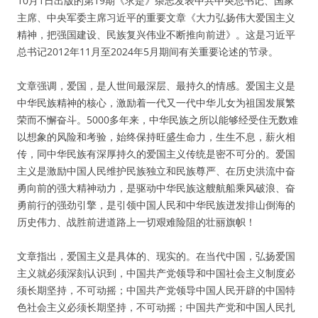
10月1日出版的第19期《求是》杂志发表中共中央总书记、国家
主席、中央军委主席习近平的重要文章《大力弘扬伟大爱国主义
精神，把强国建设、民族复兴伟业不断推向前进》。这是习近平
总书记2012年11月至2024年5月期间有关重要论述的节录。
文章强调，爱国，是人世间最深层、最持久的情感。爱国主义是
中华民族精神的核心，激励着一代又一代中华儿女为祖国发展繁
荣而不懈奋斗。5000多年来，中华民族之所以能够经受住无数难
以想象的风险和考验，始终保持旺盛生命力，生生不息，薪火相
传，同中华民族有深厚持久的爱国主义传统是密不可分的。爱国
主义是激励中国人民维护民族独立和民族尊严、在历史洪流中奋
勇向前的强大精神动力，是驱动中华民族这艘航船乘风破浪、奋
勇前行的强劲引擎，是引领中国人民和中华民族迸发排山倒海的
历史伟力、战胜前进道路上一切艰难险阻的壮丽旗帜！
文章指出，爱国主义是具体的、现实的。在当代中国，弘扬爱国
主义就必须深刻认识到，中国共产党领导和中国社会主义制度必
须长期坚持，不可动摇；中国共产党领导中国人民开辟的中国特
色社会主义必须长期坚持，不可动摇；中国共产党和中国人民扎