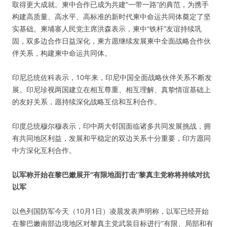
取得更大成就。柬中合作已成为共建“一带一路”的典范，为携手
构建高质量、高水平、高标准的新时代柬中命运共同体奠定了坚
实基础。柬埔寨人民党主席洪森表示，柬中“铁杆”友谊持续巩
固，双多边合作日益深化，柬方愿继续发展柬中全面战略合作伙
伴关系，构建柬中命运共同体。
印尼总统佐科表示，10年来，印尼中国全面战略伙伴关系不断发
展。印尼珍视两国建立在相互尊重、相互理解、真挚情谊基础上
的友好关系，愿持续深化战略互信和互利合作。
印度总统穆尔穆表示，印中两大邻国面临诸多共同发展挑战，拥
有共同地区利益，发展和平稳定的双边关系十分重要，印方愿同
中方深化互利合作。
以军称开始在黎巴嫩展开“有限地面打击”黎真主党称将持续对抗
以军
以色列国防军今天（10月1日）凌晨发表声明称，以军已经开始
在黎巴嫩南部边境地区对黎真主党武装目标进行“有限、局部和有