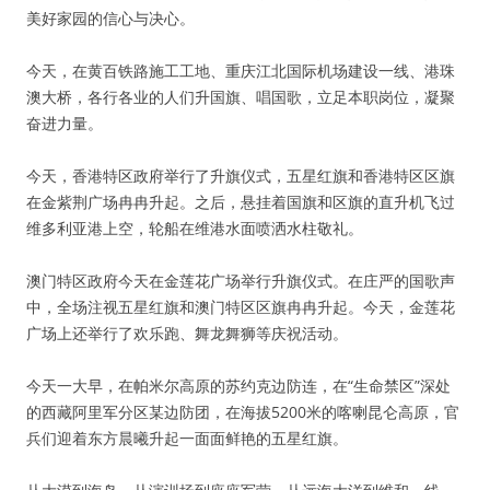
美好家园的信心与决心。
今天，在黄百铁路施工工地、重庆江北国际机场建设一线、港珠
澳大桥，各行各业的人们升国旗、唱国歌，立足本职岗位，凝聚
奋进力量。
今天，香港特区政府举行了升旗仪式，五星红旗和香港特区区旗
在金紫荆广场冉冉升起。之后，悬挂着国旗和区旗的直升机飞过
维多利亚港上空，轮船在维港水面喷洒水柱敬礼。
澳门特区政府今天在金莲花广场举行升旗仪式。在庄严的国歌声
中，全场注视五星红旗和澳门特区区旗冉冉升起。今天，金莲花
广场上还举行了欢乐跑、舞龙舞狮等庆祝活动。
今天一大早，在帕米尔高原的苏约克边防连，在“生命禁区”深处
的西藏阿里军分区某边防团，在海拔5200米的喀喇昆仑高原，官
兵们迎着东方晨曦升起一面面鲜艳的五星红旗。