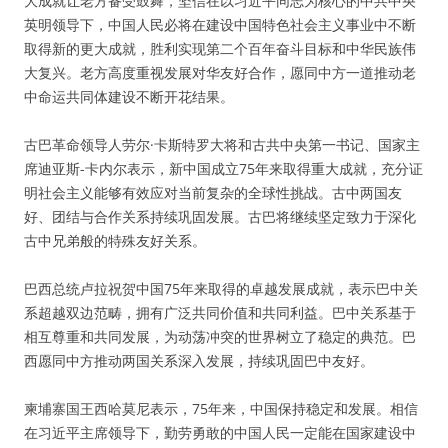
大成就让老方备受鼓舞，坚信在以习近平同志为核心的中共中央
英明领导下，中国人民必将在建设中国特色社会主义事业中不断
取得新的更大成就，胜利实现第二个百年奋斗目标和中华民族伟
大复兴。老方高度重视发展对华友好合作，愿同中方一道推动老
中命运共同体建设不断开花结果。
古巴革命领导人劳尔·卡斯特罗大将和古共中央第一书记、国家主
席迪亚斯-卡内尔表示，新中国成立75年来取得重大成就，充分证
明社会主义能够有效应对当前复杂的全球性挑战。古中两国友
好、团结与合作关系持续巩固发展。古巴将继续坚定致力于深化
古中兄弟般的特殊友好关系。
巴西总统卢拉祝贺中国75年来取得的卓越发展成就，表示巴中关
系超越双边范畴，拥有广泛共同价值和共同利益。巴中关系基于
相互尊重和共同发展，为动荡冲突的世界树立了稳定的典范。巴
西愿同中方推动两国关系深入发展，持续巩固巴中友好。
柬埔寨国王西哈莫尼表示，75年来，中国保持稳定和发展。相信
在习近平主席领导下，勤劳勇敢的中国人民一定能在国家建设中