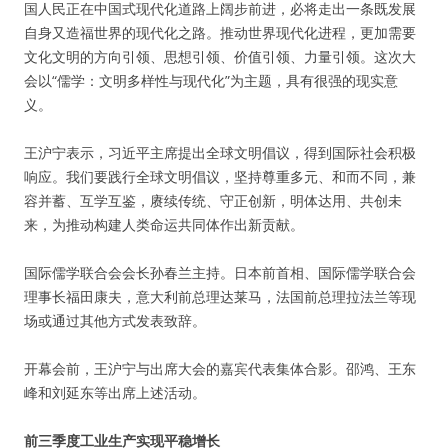
国人民正在中国式现代化道路上阔步前进，必将走出一条既发展
自身又造福世界的现代化之路。推动世界现代化进程，更加需要
文化文明的方向引领、思想引领、价值引领、力量引领。这次大
会以“儒学：文明多样性与现代化”为主题，具有很强的现实意
义。
王沪宁表示，习近平主席提出全球文明倡议，得到国际社会积极
响应。我们要践行全球文明倡议，坚持尊重多元、和而不同，兼
容并蓄、互学互鉴，赓续传统、守正创新，明体达用、共创未
来，为推动构建人类命运共同体作出新贡献。
国际儒学联合会会长孙春兰主持。日本前首相、国际儒学联合会
理事长福田康夫，意大利前总理达莱马，法国前总理拉法兰等现
场或通过其他方式发表致辞。
开幕会前，王沪宁与出席大会的嘉宾代表集体合影。邵鸿、王东
峰和刘延东等出席上述活动。
前三季度工业生产实现平稳增长