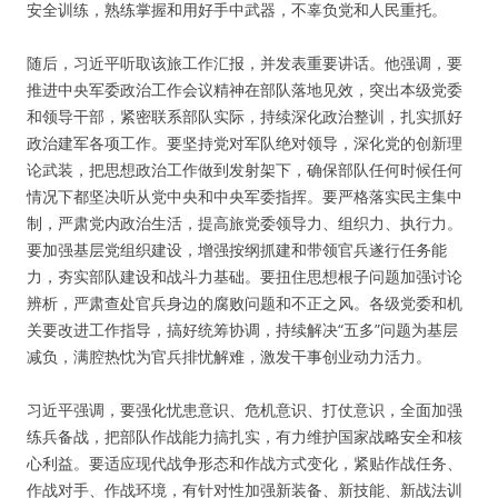
安全训练，熟练掌握和用好手中武器，不辜负党和人民重托。
随后，习近平听取该旅工作汇报，并发表重要讲话。他强调，要
推进中央军委政治工作会议精神在部队落地见效，突出本级党委
和领导干部，紧密联系部队实际，持续深化政治整训，扎实抓好
政治建军各项工作。要坚持党对军队绝对领导，深化党的创新理
论武装，把思想政治工作做到发射架下，确保部队任何时候任何
情况下都坚决听从党中央和中央军委指挥。要严格落实民主集中
制，严肃党内政治生活，提高旅党委领导力、组织力、执行力。
要加强基层党组织建设，增强按纲抓建和带领官兵遂行任务能
力，夯实部队建设和战斗力基础。要扭住思想根子问题加强讨论
辨析，严肃查处官兵身边的腐败问题和不正之风。各级党委和机
关要改进工作指导，搞好统筹协调，持续解决“五多”问题为基层
减负，满腔热忱为官兵排忧解难，激发干事创业动力活力。
习近平强调，要强化忧患意识、危机意识、打仗意识，全面加强
练兵备战，把部队作战能力搞扎实，有力维护国家战略安全和核
心利益。要适应现代战争形态和作战方式变化，紧贴作战任务、
作战对手、作战环境，有针对性加强新装备、新技能、新战法训