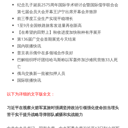
纪念孔子诞辰2575周年国际学术研讨会暨国际儒学联合会
第七届会员大会开幕王沪宁出席开幕会并致辞
前三季度工业生产实现平稳增长
1至9月全国铁路旅客发送量再创新高
【在希望的田野上】秋收进度加快秋种有序展开
第136届广交会首期展览今天结束
国内联播快讯
普京表示俄中在多领域合作良好
巴解组织呼吁团结哈马斯称以军轰炸加沙难民营致33人死
亡
俄乌交换新一批被扣押人员
国际联播快讯
以下为详细的文字版全文：
习近平在视察火箭军某旅时强调坚持政治引领强化使命担当埋头
苦干实干提升战略导弹部队威慑和实战能力