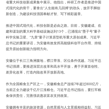
省重大科技创新成果集中展示。他指出，科研工作者是推进中国
式现代化的骨干，要拿出“人生能有几回搏”的劲头，放开手脚创
新创造，为建设科技强国奉献才智、写下精彩篇章。
推进中国式现代化，科技创新是必由之路。目前，安徽建成、在
建和谋划的重大科学基础设施达到13个，已涌现出“墨子号”量子
科学实验卫星、“九章”量子计算原型机等重大原创成果。习近平
总书记的重要讲话，为安徽有效发挥高能级科创平台作用、持续
提升原始创新能力指明方向。
安徽位于长江三角洲腹地，襟江带淮、区位条件优越。习近平总
书记强调，要推进深层次改革和高水平开放，勇于开展首创性、
差异化改革，打造内陆改革开放新高地。
作为全国粮食主产区之一，安徽粮食总产连续7年超过800亿斤，
当前正全力建设千亿斤江淮粮仓。习近平总书记指出，要扛牢粮
食保供责任，完善强农惠农富农支持政策。
安徽拥有丰富的旅游资源，自然景观与人文景观相得益彰。习近