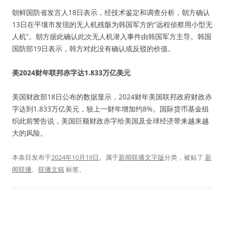
朝鲜国防省发言人18日表示，经技术鉴定和调查分析，朝方确认
13日在平壤市发现的无人机残骸为韩国军方的“远程侦察用小型无
人机”。朝方据此确认此次无人机潜入事件由韩国军方主导。韩国
国防部19日表示，韩方对此没有确认或反驳的价值。
美2024财年联邦赤字达1.833万亿美元
美国财政部18日公布的数据显示，2024财年美国联邦政府财政赤
字达到1.833万亿美元，较上一财年增加约8%。国际货币基金组
织此前警告说，美国巨额财政赤字给美国及全球经济带来越来越
大的风险。
本条目发布于
2024年10月19日
。属于
新闻联播文字版
分类，被贴了
新
闻联播
、
联播文稿
标签。