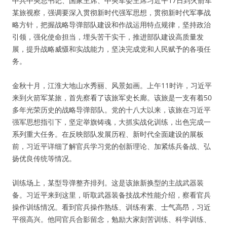
中共中央总书记、国家主席、中央军委主席习近平17日到火箭军
某旅视察，强调要深入贯彻新时代强军思想，贯彻新时代军事战
略方针，把握战略导弹部队建设和作战运用特点规律，坚持政治
引领，强化使命担当，埋头苦干实干，推进部队建设高质量发
展，提升战略威慑和实战能力，坚决完成党和人民赋予的各项任
务。
金秋十月，江淮大地山水秀丽、风景如画。上午11时许，习近平
来到火箭军某旅，首先察看了该旅军史长廊。该旅是一支有着50
多年光荣历史的战略导弹部队。党的十八大以来，该旅在习近平
强军思想指引下，坚定举旗铸魂，大抓实战化训练，出色完成一
系列重大任务。在反映部队发展历程、新时代全面建设的展板
前，习近平详细了解官兵学习党的创新理论、加紧练兵备战、弘
扬优良传统等情况。
训练场上，某型导弹整齐排列。这是该旅新换型的主战武器装
备。习近平来到这里，听取武器装备技战术性能介绍，察看官兵
操作训练情况。看到官兵操作熟练、训练有素、士气高昂，习近
平很高兴。他同官兵合影留念，勉励大家刻苦训练、科学训练、