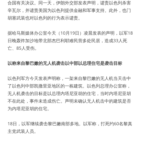
合国有关决议。同一天，伊朗外交部发表声明，谴责以色列杀害
辛瓦尔，并谴责美国为以色列提供金融和军事支持。此外，也门
胡塞武装也对以色列的行为表示谴责。
据哈马斯媒体办公室今天（10月19日）凌晨发表的声明，以军18
日晚轰炸加沙地带北部杰巴利耶难民营多处民居，造成33人死
亡、85人受伤。
以称来自黎巴嫩的无人机袭击以中部以总理住宅是袭击目标
以色列军方今天发表声明称，一架来自黎巴嫩的无人机当天击中
了以色列中部凯撒里亚地区的一栋建筑。以色列总理办公室称，
无人机袭击的目标是以总理内塔尼亚胡的住宅，当时内塔尼亚胡
不在此处，事件未造成伤亡。声明未确认无人机击中的建筑是否
为内塔尼亚胡的住宅。
18日，以军继续袭击黎巴嫩南部多地。以军称，打死约60名黎真
主党武装人员。