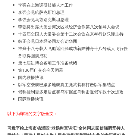
李强在上海调研技能人才工作
李强会见哈萨克斯坦总理
李强会见乌兹别克斯坦总理
李强将出席大湄公河次区域经济合作第八次领导人会议
十四届全国人大常委会第十二次会议在京举行赵乐际主持
韩正会见日本经济同友会访华团
神舟十八号载人飞船返回舱成功着陆神舟十八号载人飞行任
务取得圆满成功
第七届进博会各项工作准备就绪
第136届广交会今天闭幕
国内联播快讯
以军空袭黎巴嫩多地黎真主党武装称打击以军集结点
俄称控制更多定居点和乌军据点乌称击退俄军数十次进攻
国际联播快讯
以下为详细的文字版全文：
习近平给上海市杨浦区“老杨树宣讲汇”全体同志回信强调坚持人