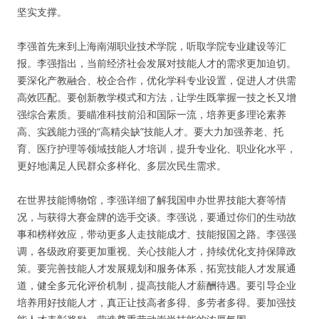
坚实支撑。
李强首先来到上海南湖职业技术学院，听取学院专业建设等汇
报。李强指出，当前经济社会发展对技能人才的需求更加迫切。
要深化产教融合、校企合作，优化学科专业设置，促进人才供需
高效匹配。要创新教学模式和方法，让学生既掌握一技之长又增
强综合素质。要瞄准科技前沿和国际一流，培养更多理论素养
高、实践能力强的“高精尖缺”技能人才。要大力加强养老、托
育、医疗护理等领域技能人才培训，提升专业化、职业化水平，
更好地满足人民群众多样化、多层次民生需求。
在世界技能博物馆，李强详细了解我国申办世界技能大赛等情
况，与获得大赛金牌的选手交谈。李强说，要通过你们的生动故
事和榜样效应，带动更多人走技能成才、技能报国之路。李强强
调，各级政府要更加重视、关心技能人才，持续优化支持保障政
策。要完善技能人才发展规划和服务体系，拓宽技能人才发展通
道，健全多元化评价机制，提高技能人才薪酬待遇。要引导企业
培养用好技能人才，真正让技高者多得、多劳者多得。要加强技