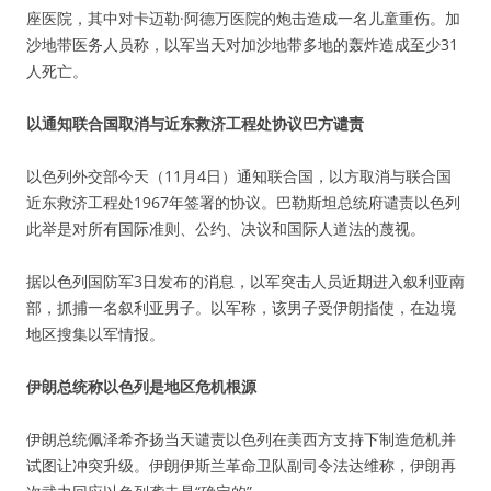
座医院，其中对卡迈勒·阿德万医院的炮击造成一名儿童重伤。加
沙地带医务人员称，以军当天对加沙地带多地的轰炸造成至少31
人死亡。
以通知联合国取消与近东救济工程处协议巴方谴责
以色列外交部今天（11月4日）通知联合国，以方取消与联合国
近东救济工程处1967年签署的协议。巴勒斯坦总统府谴责以色列
此举是对所有国际准则、公约、决议和国际人道法的蔑视。
据以色列国防军3日发布的消息，以军突击人员近期进入叙利亚南
部，抓捕一名叙利亚男子。以军称，该男子受伊朗指使，在边境
地区搜集以军情报。
伊朗总统称以色列是地区危机根源
伊朗总统佩泽希齐扬当天谴责以色列在美西方支持下制造危机并
试图让冲突升级。伊朗伊斯兰革命卫队副司令法达维称，伊朗再