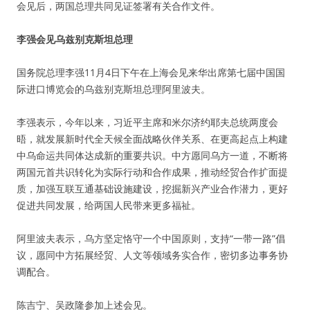
会见后，两国总理共同见证签署有关合作文件。
李强会见乌兹别克斯坦总理
国务院总理李强11月4日下午在上海会见来华出席第七届中国国
际进口博览会的乌兹别克斯坦总理阿里波夫。
李强表示，今年以来，习近平主席和米尔济约耶夫总统两度会
晤，就发展新时代全天候全面战略伙伴关系、在更高起点上构建
中乌命运共同体达成新的重要共识。中方愿同乌方一道，不断将
两国元首共识转化为实际行动和合作成果，推动经贸合作扩面提
质，加强互联互通基础设施建设，挖掘新兴产业合作潜力，更好
促进共同发展，给两国人民带来更多福祉。
阿里波夫表示，乌方坚定恪守一个中国原则，支持“一带一路”倡
议，愿同中方拓展经贸、人文等领域务实合作，密切多边事务协
调配合。
陈吉宁、吴政隆参加上述会见。