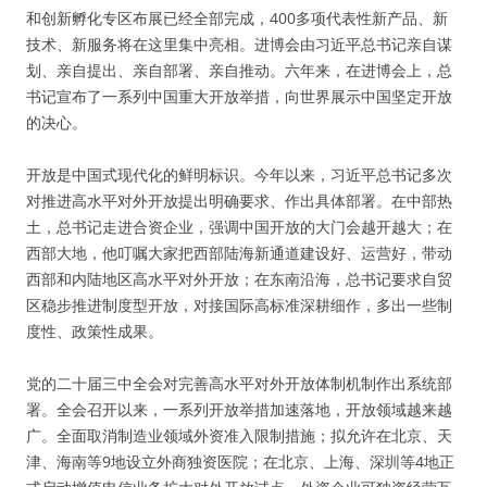
和创新孵化专区布展已经全部完成，400多项代表性新产品、新
技术、新服务将在这里集中亮相。进博会由习近平总书记亲自谋
划、亲自提出、亲自部署、亲自推动。六年来，在进博会上，总
书记宣布了一系列中国重大开放举措，向世界展示中国坚定开放
的决心。
开放是中国式现代化的鲜明标识。今年以来，习近平总书记多次
对推进高水平对外开放提出明确要求、作出具体部署。在中部热
土，总书记走进合资企业，强调中国开放的大门会越开越大；在
西部大地，他叮嘱大家把西部陆海新通道建设好、运营好，带动
西部和内陆地区高水平对外开放；在东南沿海，总书记要求自贸
区稳步推进制度型开放，对接国际高标准深耕细作，多出一些制
度性、政策性成果。
党的二十届三中全会对完善高水平对外开放体制机制作出系统部
署。全会召开以来，一系列开放举措加速落地，开放领域越来越
广。全面取消制造业领域外资准入限制措施；拟允许在北京、天
津、海南等9地设立外商独资医院；在北京、上海、深圳等4地正