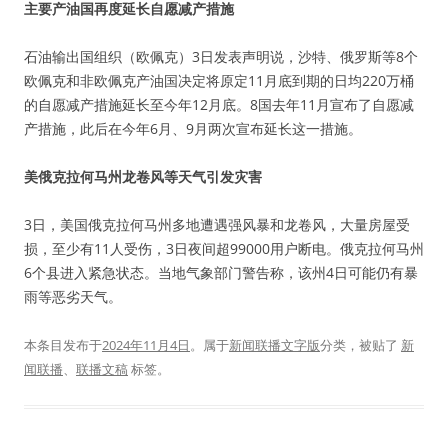
主要产油国再度延长自愿减产措施
石油输出国组织（欧佩克）3日发表声明说，沙特、俄罗斯等8个
欧佩克和非欧佩克产油国决定将原定11月底到期的日均220万桶
的自愿减产措施延长至今年12月底。8国去年11月宣布了自愿减
产措施，此后在今年6月、9月两次宣布延长这一措施。
美俄克拉何马州龙卷风等天气引发灾害
3日，美国俄克拉何马州多地遭遇强风暴和龙卷风，大量房屋受
损，至少有11人受伤，3日夜间超99000用户断电。俄克拉何马州
6个县进入紧急状态。当地气象部门警告称，该州4日可能仍有暴
雨等恶劣天气。
本条目发布于
2024年11月4日
。属于
新闻联播文字版
分类，被贴了
新
闻联播
、
联播文稿
标签。