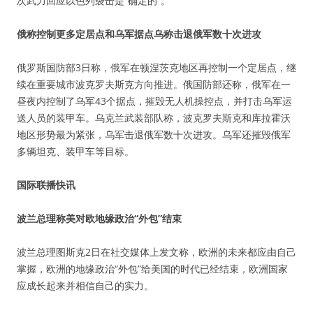
次武力回应以色列袭击是“确定的”。
俄称控制更多定居点和乌军据点乌称击退俄军数十次进攻
俄罗斯国防部3日称，俄军在顿涅茨克地区再控制一个定居点，继
续在重要城市波克罗夫斯克方向推进。俄国防部还称，俄军在一
昼夜内控制了乌军43个据点，摧毁无人机操控点，并打击乌军运
送人员的装甲车。乌克兰武装部队称，波克罗夫斯克和库拉霍沃
地区形势最为紧张，乌军击退俄军数十次进攻。乌军还摧毁俄军
多辆坦克、装甲车等目标。
国际联播快讯
波兰总理称美对欧地缘政治“外包”结束
波兰总理图斯克2日在社交媒体上发文称，欧洲的未来都应由自己
掌握，欧洲的地缘政治“外包”给美国的时代已经结束，欧洲国家
应成长起来并相信自己的实力。