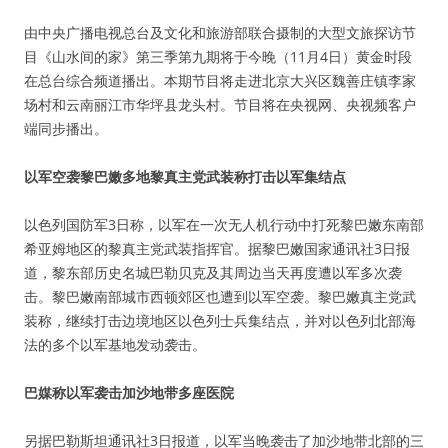
由中央广播电视总台及文化和旅游部联合摄制的大型文旅探访节
目《山水间的家》第三季第九期将于今晚（11月4日）黄金时段
在总台综合频道播出。本期节目将走进北京大兴区魏善庄镇李家
场村和云南丽江市华坪县龙头村。节目将在央视网、央视频客户
端同步播出。
以军空袭黎巴嫩多地黎真主党武装称打击以军集结点
以色列国防军3日称，以军在一次无人机行动中打死黎巴嫩东南部
希亚姆地区的黎真主党武装指挥官。据黎巴嫩国家通讯社3日报
道，黎东部历史名城巴勒贝克及其周边当天再度遭以军多次袭
击。黎巴嫩南部城市西顿郊区也遭到以军空袭。黎巴嫩真主党武
装称，继续打击边境地区以色列士兵集结点，并对以色列北部海
法的多个以军基地发动袭击。
巴媒称以军袭击加沙地带多座医院
另据巴勒斯坦通讯社3日报道，以军当晚袭击了加沙地带北部的三