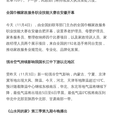
名单105个。下一步，民政部门将持续加大执法查处力度。
全国巾帼家政服务职业技能大赛在安徽开幕
今天（11月4日），由全国妇联等部门主办的全国巾帼家政服务
职业技能大赛在安徽合肥开幕，设置养老护理员、母婴护理员、
家务服务员、整理收纳师四个比赛项目，以及家政培训人员、家
政经理人员两个展示项目，来自全国的192名选手将同台竞技，
推动家政服务业规范化、专业化、品牌化发展。
强冷空气持续影响我国长江中下游以北地区
受昨天（11月3日）新一轮强冷空气影响，内蒙古、宁夏、京津
冀等地出现大风、降温。今天，河北、天津等地降温超过10℃。
预计随着降温中心继续东移南压，华北、东北等地气温将继续下
降，最低气温将出现在5日至6日早晨。最低气温0℃线将南压到
华北中北部至陕西中北部、甘肃南部一带。
《山水间的家》第三季第九期今晚播出