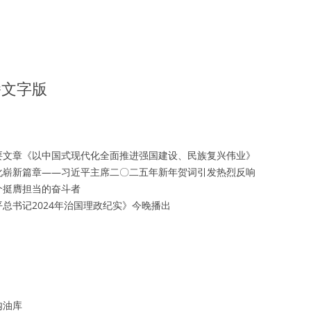
播文字版
要文章《以中国式现代化全面推进强国建设、民族复兴伟业》
化崭新篇章——习近平主席二〇二五年新年贺词引发热烈反响
个挺膺担当的奋斗者
总书记2024年治国理政纪实》今晚播出
内油库