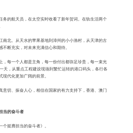
任务的航天员，在太空实时收看了新年贺词。在轨生活两个
。
江南北。从天水的苹果基地到漳州的小小渔村，从天津的古
感不断充实，对未来充满信心和期待。
上，每一个人都是主角，每一份付出都弥足珍贵，每一束光
第一天，从重点工程建设现场到繁忙运转的港口码头，各行各
式现代化更加广阔的前景。
真意切、振奋人心，相信在国家的有力支持下，香港、澳门
担当的奋斗者
一个挺膺担当的奋斗者》。