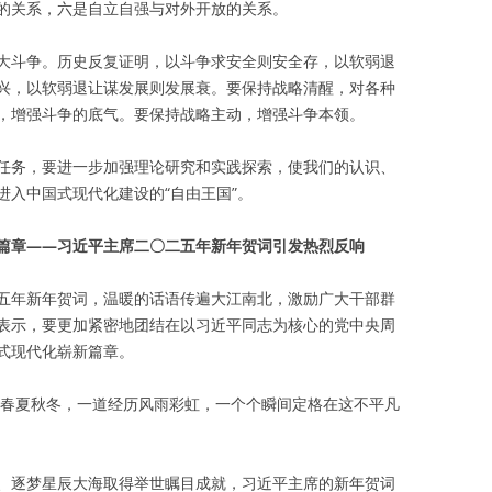
的关系，六是自立自强与对外开放的关系。
大斗争。历史反复证明，以斗争求安全则安全存，以软弱退
兴，以软弱退让谋发展则发展衰。要保持战略清醒，对各种
，增强斗争的底气。要保持战略主动，增强斗争本领。
任务，要进一步加强理论研究和实践探索，使我们的认识、
进入中国式现代化建设的“自由王国”。
篇章——习近平主席二〇二五年新年贺词引发热烈反响
五年新年贺词，温暖的话语传遍大江南北，激励广大干部群
表示，要更加紧密地团结在以习近平同志为核心的党中央周
式现代化崭新篇章。
走过春夏秋冬，一道经历风雨彩虹，一个个瞬间定格在这不平凡
、逐梦星辰大海取得举世瞩目成就，习近平主席的新年贺词