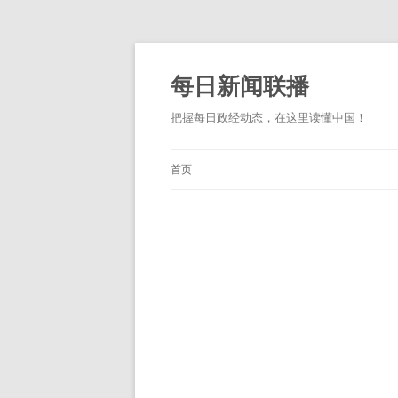
跳
至
正
每日新闻联播
文
把握每日政经动态，在这里读懂中国！
首页