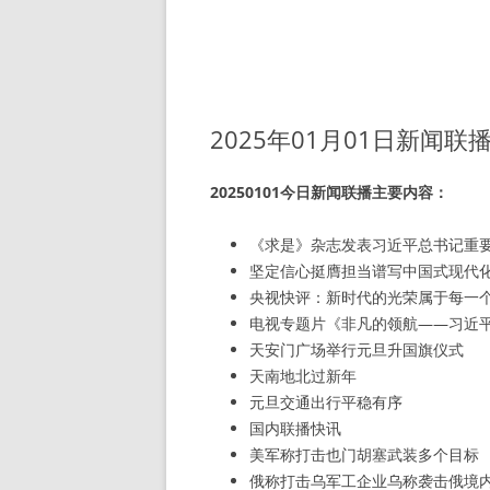
2025年01月01日新闻联
20250101今日新闻联播主要内容：
《求是》杂志发表习近平总书记重
坚定信心挺膺担当谱写中国式现代
央视快评：新时代的光荣属于每一
电视专题片《非凡的领航——习近平
天安门广场举行元旦升国旗仪式
天南地北过新年
元旦交通出行平稳有序
国内联播快讯
美军称打击也门胡塞武装多个目标
俄称打击乌军工企业乌称袭击俄境