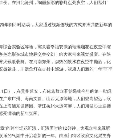
年夜。在河北沧州，绚丽多彩的彩灯点亮夜空，人们逛灯
举办跨年倒计时活动，大家通过视频连线的方式齐声共数新年的
潭综合实验区等地，寓意着幸福安康的璀璨烟花在夜空中绽
各色光影在城市地标交替变幻，给大家带来视觉盛宴。在陕
篝火载歌载舞。在河南郑州，炽热的铁水在夜空中抛洒，化
安徽歙县，非遗鱼灯在古村中巡游，祝愿人们新的一年“平平
月1日），在贵州普安，布依族群众开始采摘今年的第一批绿
在广东广州、海南文昌、山西太原等地，人们登高望远，欣
在上海浦东世博园、浙江杭州大运河畔，人们用健步走迎接
感受满满的新年氛围。
章”的跨年烟花汇演，汇演历时约12分钟，为观众带来视听
欢乐的气氛中开启崭新的一年。由澳门特区政府文化局主办