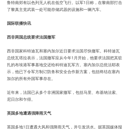
鲁特南郊有以色列无人机在低空飞行。以军1日称，在黎南部打击
了黎真主党武装一处可能存储武器的设施和一辆汽车。
国际联播快讯
西非两国总统要求法国撤军
西非国家科特迪瓦和塞内加尔近日要求法国尽快撤军。科特迪瓦
总统瓦塔拉表示，法国撤军应从今年1月开始，他要求法国把其驻
扎的布埃港军事基地交还给科特迪瓦军方。塞内加尔总统法耶表
示，他已下令军方制订防务和安全合作新方案，包括终结在塞内
加尔的所有外国军事存在。
近年来，法国已从多个非洲国家撤军，包括马里、布基纳法索、
尼日尔和乍得。
英国多地遭遇强降雨天气
英国多地1日遭遇大风和强降雨天气，并引发洪水。据英国媒体报