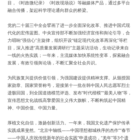
目，《时政微纪录》《时政现场说》等融媒体产品，通过多平台
融合传播，架起科学理论通向群众的桥梁。
党的二十届三中全会擘画了进一步全面深化改革、推进中国式现
代化的宏伟蓝图。中央宣传部不断加强经济宣传和舆论引导，合
力唱响“强信心”主旋律，组织开设“锚定现代化改革再深化”等栏
目，深入推进“高质量发展调研行”主题采访活动，生动记录来自
一线的火热实践；一年来，主流媒体加快系统性变革，探索融合
发展，有效引领舆论场，不断汇聚全社会共识。
为民族复兴提供价值引领，为强国建设提供精神支撑。从颁授国
家勋章、国家荣誉称号，迎接第十一批在韩中国人民志愿军烈士
遗骸回国，到全国道德模范评选、发布“时代楷模”“最美人物”等，
宣传思想文化战线高擎爱国主义伟大旗帜，不断构筑起中国精
神、中国价值、中国力量。
厚植文化自信，激扬创新活力。一年来，我国文化遗产保护传承
实践成果斐然。“北京中轴线——中国理想都城秩序的杰作”“春节
——中国人庆祝传统新年的社会实践”申遗成功，“羌年”等3个遗