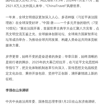
国内出游人次42.37亿，同比增长15.3%；2024年1月至11月，超
2921.8万人次外国人来华，“ChinaTravel”风靡世界。
一年来，全球文明倡议更加深入人心。多语种版《习近平谈治国
理政》在全球深受好评，“中国·唐——一个多元开放的朝代（7至
10世纪）”展在法国开幕，首届世界古典学大会汇聚八方宾客，点
亮文明交流互鉴之光。全球媒体创新论坛、全球南方国家智库论
坛等成功举办，为推动全球共同发展、构建人类命运共同体贡献
媒体力量。
岁序更替，始终不变的是奋进者的身姿；华章日新，始终清晰的
是前行者的脚步。2025年的大幕已经拉开，在习近平文化思想科
学指引下，把文化体制机制改革引向深入，宣传思想文化战线坚
定文化自信、秉持开放包容、坚持守正创新，满怀豪情踏上新的
征程。
李强在山东调研
中共中央政治局常委、国务院总理李强1月2日在山东济南调研。