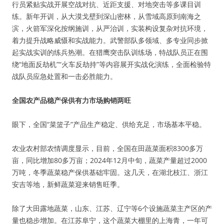
行员紧贴实战开展空战对抗、近距支援、对地突击等多课目训
练。新年开训，从大漠戈壁到深山密林，从雪域高原到南海之
滨，火箭军深化按纲施训，从严治训，实装构设复杂对抗环境，
着力提升战略威慑和实战能力。武警部队多领域、多专业同步掀
起实战实训的练兵热潮。在猎鹰突击队训练场，特战队员正在围
绕“地面反劫机”“火车反劫持”等内容展开实战化演练，全面检验特
战队员应急处置和一击必胜能力。
全国农产品稳产保供有力市场购销两旺
眼下，全国“菜篮子”产品生产稳定、供给充足，市场基本平稳。
农业农村部农情调度显示，目前，全国在田蔬菜面积8300多万
亩，同比增加80多万亩；2024年12月中旬，蔬菜产量超过2000
万吨，冬季蔬菜稳产保供基础牢固。这几天，在湖北枝江、浙江
安吉等地，新鲜蔬菜迎来销售旺季。
除了大田露地蔬菜，山东、江苏、辽宁等6个设施蔬菜主产区的产
量也稳步增加。在江苏阜宁，这个蔬菜大棚里的上海青，一年可