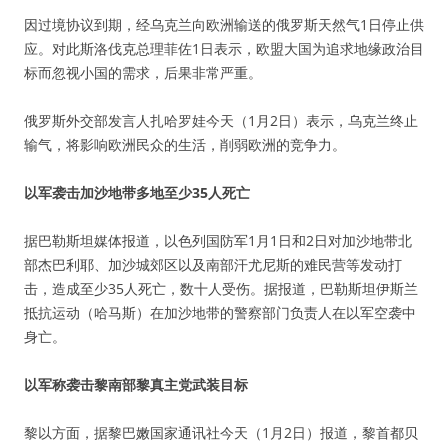
因过境协议到期，经乌克兰向欧洲输送的俄罗斯天然气1日停止供
应。对此斯洛伐克总理菲佐1日表示，欧盟大国为追求地缘政治目
标而忽视小国的需求，后果非常严重。
俄罗斯外交部发言人扎哈罗娃今天（1月2日）表示，乌克兰终止
输气，将影响欧洲民众的生活，削弱欧洲的竞争力。
以军袭击加沙地带多地至少35人死亡
据巴勒斯坦媒体报道，以色列国防军1月1日和2日对加沙地带北
部杰巴利耶、加沙城郊区以及南部汗尤尼斯的难民营等发动打
击，造成至少35人死亡，数十人受伤。据报道，巴勒斯坦伊斯兰
抵抗运动（哈马斯）在加沙地带的警察部门负责人在以军空袭中
身亡。
以军称袭击黎南部黎真主党武装目标
黎以方面，据黎巴嫩国家通讯社今天（1月2日）报道，黎首都贝