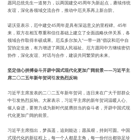
愿同总统先生一道努力，以两国建交45周年为新起点，赓续传统
友谊，深化各领域交流合作，推动中厄关系再上新台阶。
诺沃亚表示，厄中建交45周年是具有深远意义的里程碑。45年
来，双方在相互尊重和信任基础上建立了全面战略伙伴关系，各
领域合作取得丰硕成果。厄瓜多尔加入“一带一路”倡议和厄中自
贸协定生效，有力增进了两国人民福祉。厄方愿同中方继续密切
协作，深化友谊、对话与合作，建设共同繁荣的未来。
坚定信心拼搏奋斗开辟中国式现代化更加广阔前景——习近平主
席二〇二五年新年贺词引发热烈反响
习近平主席发表的二〇二五年新年贺词，连日来在广大干部群众
中引发热烈反响。大家表示，习近平主席的新年贺词温暖人心、
催人奋进，要努力成为新时代挺膺担当的奋斗者，开辟中国式现
代化更加广阔的前景。
习近平主席指出，梦虽遥，追则能达；愿虽艰，持则可圆。中国
式现代化的新征程上，每一个人都是主角，每一份付出都弥足珍