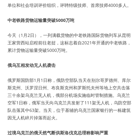
单位和社会培训评价组织，评聘特级技师、首席技师4000多人。
中老铁路货物运输量突破5000万吨
今天（1月2日），一列满载货物的中老铁路国际货物列车从昆明
王家营西站启程前往老挝，这标志着自2021年开通的中老铁路，
累计货物运输量突破5000万吨。
俄乌互相发动无人机袭击
俄罗斯国防部1月1日称，俄防空部队当天在别尔哥罗德州、库尔
斯克州、沃罗涅日州、布良斯克州和罗斯托夫州等地上空共击落
三十余架乌克兰无人机，俄部分机场实施临时管制措施。乌克兰
空军1日称，俄军当天向乌克兰共发射了111架无人机，乌防空部
队击落其中63架。当天，位于基辅的乌克兰国家银行的一栋建筑
因无人机碎片掉落而起火。
过境乌克兰的俄天然气断供斯洛伐克总理称影响严重