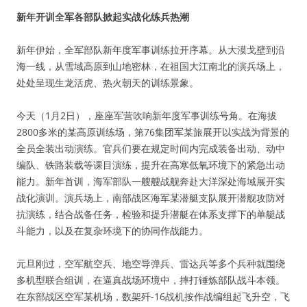
新年开训全军各部队掀起实战化练兵热潮
新年伊始，全军部队新年度军事训练拉开序幕。从大漠戈壁到沿
海一线，从雪域高原到山地密林，在祖国大江南北的演兵场上，
处处呈现生龙活虎、热火朝天的训练景象。
今天（1月2日），座座军营吹响新年度军事训练号角。在海拔
2800多米的某高原训练场，第76集团军某旅展开以实战为背景的
全员全装出动演练。官兵们要在规定时间内完成装备出动、动中
编队、铁路装载等课目演练，提升在高寒低氧环境下的紧急出动
能力。新年首训，海军部队一艘艘战舰奔赴大洋深处海域展开实
战化演训。演兵场上，南部战区海军某潜艇支队展开潜舰攻防对
抗演练，结合战备任务，检验和提升潜艇在体系支撑下的单艇战
斗能力，以及在复杂环境下的协同作战能力。
元旦刚过，空军航空兵、地空导弹兵、雷达兵等多个兵种就围绕
多机型联合组训，在逼真战场环境中，摔打锤炼部队战斗本领。
在东部战区空军某机场，数架歼-16战机按作战编组起飞升空，飞