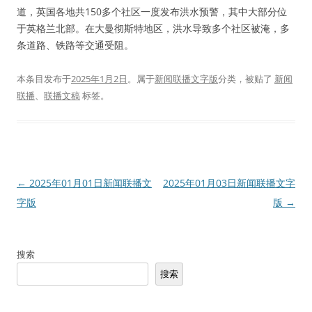
道，英国各地共150多个社区一度发布洪水预警，其中大部分位
于英格兰北部。在大曼彻斯特地区，洪水导致多个社区被淹，多
条道路、铁路等交通受阻。
本条目发布于
2025年1月2日
。属于
新闻联播文字版
分类，被贴了
新闻
联播
、
联播文稿
标签。
文
←
2025年01月01日新闻联播文
2025年01月03日新闻联播文字
章
字版
版
→
导
航
搜索
搜索