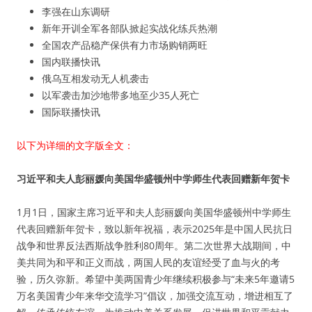
李强在山东调研
新年开训全军各部队掀起实战化练兵热潮
全国农产品稳产保供有力市场购销两旺
国内联播快讯
俄乌互相发动无人机袭击
以军袭击加沙地带多地至少35人死亡
国际联播快讯
以下为详细的文字版全文：
习近平和夫人彭丽媛向美国华盛顿州中学师生代表回赠新年贺卡
1月1日，国家主席习近平和夫人彭丽媛向美国华盛顿州中学师生
代表回赠新年贺卡，致以新年祝福，表示2025年是中国人民抗日
战争和世界反法西斯战争胜利80周年。第二次世界大战期间，中
美共同为和平和正义而战，两国人民的友谊经受了血与火的考
验，历久弥新。希望中美两国青少年继续积极参与“未来5年邀请5
万名美国青少年来华交流学习”倡议，加强交流互动，增进相互了