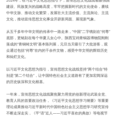
2024年，在习近平文化思想指引下，宣传思想文化战线着眼强国
建设、民族复兴的战略高度，牢牢把握新时代的文化使命，赓续
中华文脉、推动文化繁荣，发展壮大主流价值、主流舆论、主流
文化，推动宣传思想文化事业开辟新局面、展现新气象。
从五千多年中华文明的传承中一路走来，“中国”二字镌刻在“何尊”
底部，更铭刻在每个华夏儿女心中。陕西宝鸡青铜器博物院刚刚
落成的“青铜铸文明”基本陈列展，元旦当天吸引了大批游客，观
众通过包括“何尊”在内的千余件文物，感受中华文明的辉煌历史
和灿烂文化。
以习近平文化思想为指引，宣传思想文化战线坚持“两个结合”特
别是“第二个结合”，让中国特色社会主义道路有了更加宏阔深远
的历史纵深和文化根基。
一年来，宣传思想文化战线聚焦聚力用党的创新理论武装全党、
教育人民的首要政治任务，《习近平文化思想学习纲要》等重要
理论成果推动习近平新时代中国特色社会主义思想学习研究宣传
不断走深走实，《平“语”近人——习近平喜欢的典故》等电视节