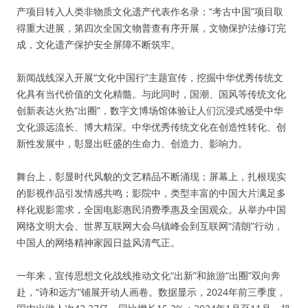
产项目转入人类非物质文化遗产代表作名录；“考古中国”项目取
得重大进展，第四次全国文物普查有序开展，文物保护法修订完
成，文化遗产保护安全屏障不断筑牢。
新闻战线深入开展“文化中国行”主题宣传，挖掘中华优秀传统文
化具有当代价值的文化精髓。与此同时，国潮、国风等传统文化
创新表达火热“出圈”，数字文博场馆体验让人们沉浸式感受中华
文化源远流长、博大精深。中华优秀传统文化在创造性转化、创
新性发展中，彰显出旺盛的生命力、创造力、影响力。
舞台上，彰显时代风貌的文艺精品不断涌现；屏幕上，扎根现实
的影视作品引发情感共鸣；影院中，类型丰富的中国大片满足多
样化观影需求，全国电影惠民消费季惠及全国观众。从举办中国
网络文明大会、世界互联网大会乌镇峰会到互联网“清朗”行动，
中国人的网络精神家园日益风清气正。
一年来，宣传思想文化战线推动文化“出新”和旅游“出圈”双向奔
赴，“诗和远方”铺展开动人画卷。数据显示，2024年前三季度，