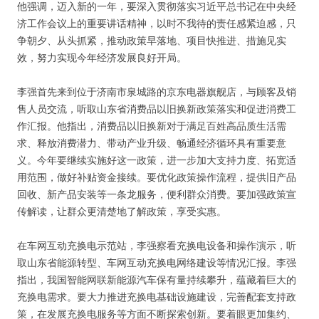
他强调，迈入新的一年，要深入贯彻落实习近平总书记在中央经
济工作会议上的重要讲话精神，以时不我待的责任感紧迫感，只
争朝夕、从头抓紧，推动政策早落地、项目快推进、措施见实
效，努力实现今年经济发展良好开局。
李强首先来到位于济南市泉城路的京东电器旗舰店，与顾客及销
售人员交流，听取山东省消费品以旧换新政策落实和促进消费工
作汇报。他指出，消费品以旧换新对于满足百姓高品质生活需
求、释放消费潜力、带动产业升级、畅通经济循环具有重要意
义。今年要继续实施好这一政策，进一步加大支持力度、拓宽适
用范围，做好补贴资金接续。要优化政策操作流程，提供旧产品
回收、新产品安装等一条龙服务，便利群众消费。要加强政策宣
传解读，让群众更清楚地了解政策，享受实惠。
在车网互动充换电示范站，李强察看充换电设备和操作演示，听
取山东省能源转型、车网互动充换电网络建设等情况汇报。李强
指出，我国智能网联新能源汽车保有量持续攀升，蕴藏着巨大的
充换电需求。要大力推进充换电基础设施建设，完善配套支持政
策，在发展充换电服务等方面不断探索创新。要着眼更加集约、