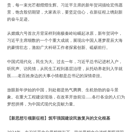
贵，每一束光芒都熠熠生辉。习近平主席的新年贺词描绘宏伟愿
景，饱含殷切期望，大家表示，要坚定信心，在新征程上镌刻新
的奋斗足迹。
从嫦娥六号首次月背采样到南极秦岭站崛起冰原，新年贺词中，
习近平主席细数的一个个重大成就，展现出中国人逐梦星辰大海
的豪情壮志，激励广大科研工作者探索创新、砥砺前行。
中国式现代化，民生为大。过去一年，习近平总书记进村入户，
听民声、访民情，从民生工程到基层治理，从托幼养老到入学就
医……老百姓身边的大事小情都是总书记的深情牵挂。
放眼新年伊始的中国，到处都是热气腾腾、生机勃勃的奋斗景
象。在重大工程建设现场，在改革开放前沿……各行各业的人们为
梦想拼搏，为中国式现代化贡献力量。
【新思想引领新征程】筑牢强国建设民族复兴的文化根基