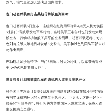
然气，输气量远远无法满足国内需求。
也门胡塞武装称打击美航母和以色列目标
也门胡塞武装6日宣布，该组织在红海用导弹和4架无人机对美国
“杜鲁门”号航母发动军事行动，当时美军正准备对也门发动大规
模空袭，行动成功挫败了美军的空袭图谋。胡塞武装还称，对以
色列特拉维夫等地目标发动3次袭击。美军和以色列国防军暂未对
此作出回应。
巴勒斯坦加沙地带卫生部门6日称，过去24小时，以军袭击造成
至少49名巴勒斯坦人死亡。
世界粮食计划署谴责以军向该机构人道主义车队开火
联合国世界粮食计划署6日发表声明谴责以军5日在加沙地带向标
有明显该机构标识的人道主义车队开火。声明说，这是一起不可
接受的“可怕事件”，呼吁相关方尊重国际人道主义法，保障人道
主义援助安全通行。