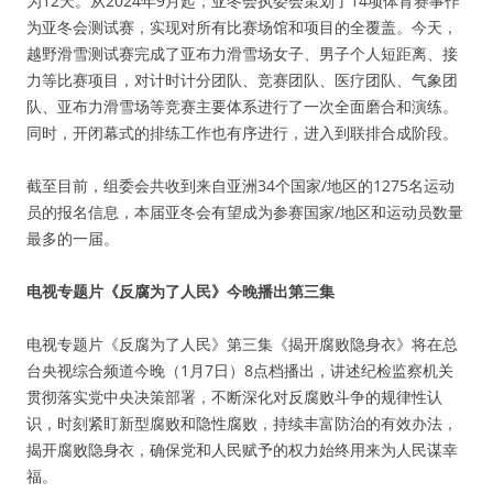
为12天。从2024年9月起，亚冬会执委会策划了14项体育赛事作
为亚冬会测试赛，实现对所有比赛场馆和项目的全覆盖。今天，
越野滑雪测试赛完成了亚布力滑雪场女子、男子个人短距离、接
力等比赛项目，对计时计分团队、竞赛团队、医疗团队、气象团
队、亚布力滑雪场等竞赛主要体系进行了一次全面磨合和演练。
同时，开闭幕式的排练工作也有序进行，进入到联排合成阶段。
截至目前，组委会共收到来自亚洲34个国家/地区的1275名运动
员的报名信息，本届亚冬会有望成为参赛国家/地区和运动员数量
最多的一届。
电视专题片《反腐为了人民》今晚播出第三集
电视专题片《反腐为了人民》第三集《揭开腐败隐身衣》将在总
台央视综合频道今晚（1月7日）8点档播出，讲述纪检监察机关
贯彻落实党中央决策部署，不断深化对反腐败斗争的规律性认
识，时刻紧盯新型腐败和隐性腐败，持续丰富防治的有效办法，
揭开腐败隐身衣，确保党和人民赋予的权力始终用来为人民谋幸
福。