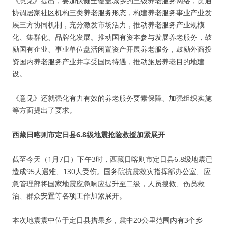
《意见》提出，要加快健全覆盖城乡的三级养老服务网络，贯通
协调居家社区机构三类养老服务形态，构建养老服务事业产业发
展三方协同机制，充分激发市场活力，推动养老服务产业规模
化、集群化、品牌化发展。推动国有资本参与发展养老服务，鼓
励国有企业、事业单位盘活闲置资产开展养老服务，鼓励外商投
资国内养老服务产业并享受国民待遇，推动旅居养老目的地建
设。
《意见》还就强化有力有效的养老服务要素保障、加强组织实施
等方面提出了要求。
西藏日喀则市定日县6.8级地震抢险救援加紧展开
截至今天（1月7日）下午3时，西藏日喀则市定日县6.8级地震已
造成95人遇难、130人受伤。国务院抗震救灾指挥部办公室、应
急管理部将国家地震应急响应提升至二级，人员搜救、伤员救
治、群众安置等各项工作加紧展开。
本次地震震中位于定日县措果乡，震中20公里范围内有3个乡