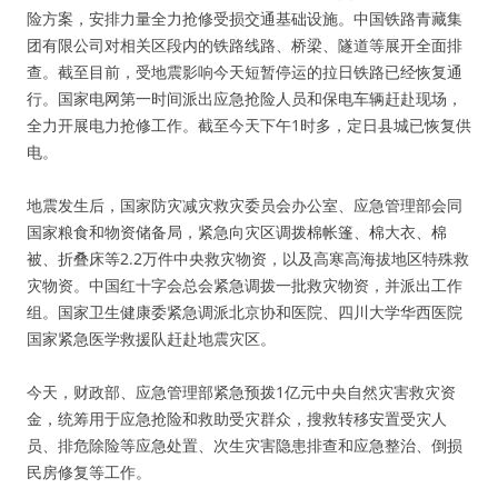
险方案，安排力量全力抢修受损交通基础设施。中国铁路青藏集
团有限公司对相关区段内的铁路线路、桥梁、隧道等展开全面排
查。截至目前，受地震影响今天短暂停运的拉日铁路已经恢复通
行。国家电网第一时间派出应急抢险人员和保电车辆赶赴现场，
全力开展电力抢修工作。截至今天下午1时多，定日县城已恢复供
电。
地震发生后，国家防灾减灾救灾委员会办公室、应急管理部会同
国家粮食和物资储备局，紧急向灾区调拨棉帐篷、棉大衣、棉
被、折叠床等2.2万件中央救灾物资，以及高寒高海拔地区特殊救
灾物资。中国红十字会总会紧急调拨一批救灾物资，并派出工作
组。国家卫生健康委紧急调派北京协和医院、四川大学华西医院
国家紧急医学救援队赶赴地震灾区。
今天，财政部、应急管理部紧急预拨1亿元中央自然灾害救灾资
金，统筹用于应急抢险和救助受灾群众，搜救转移安置受灾人
员、排危除险等应急处置、次生灾害隐患排查和应急整治、倒损
民房修复等工作。