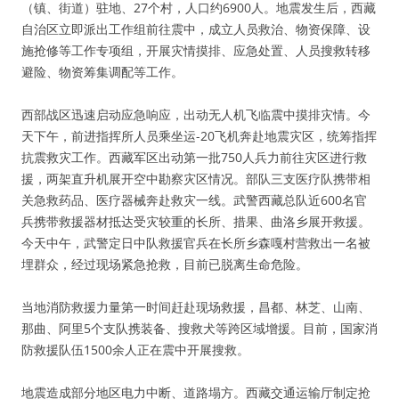
（镇、街道）驻地、27个村，人口约6900人。地震发生后，西藏
自治区立即派出工作组前往震中，成立人员救治、物资保障、设
施抢修等工作专项组，开展灾情摸排、应急处置、人员搜救转移
避险、物资筹集调配等工作。
西部战区迅速启动应急响应，出动无人机飞临震中摸排灾情。今
天下午，前进指挥所人员乘坐运-20飞机奔赴地震灾区，统筹指挥
抗震救灾工作。西藏军区出动第一批750人兵力前往灾区进行救
援，两架直升机展开空中勘察灾区情况。部队三支医疗队携带相
关急救药品、医疗器械奔赴救灾一线。武警西藏总队近600名官
兵携带救援器材抵达受灾较重的长所、措果、曲洛乡展开救援。
今天中午，武警定日中队救援官兵在长所乡森嘎村营救出一名被
埋群众，经过现场紧急抢救，目前已脱离生命危险。
当地消防救援力量第一时间赶赴现场救援，昌都、林芝、山南、
那曲、阿里5个支队携装备、搜救犬等跨区域增援。目前，国家消
防救援队伍1500余人正在震中开展搜救。
地震造成部分地区电力中断、道路塌方。西藏交通运输厅制定抢