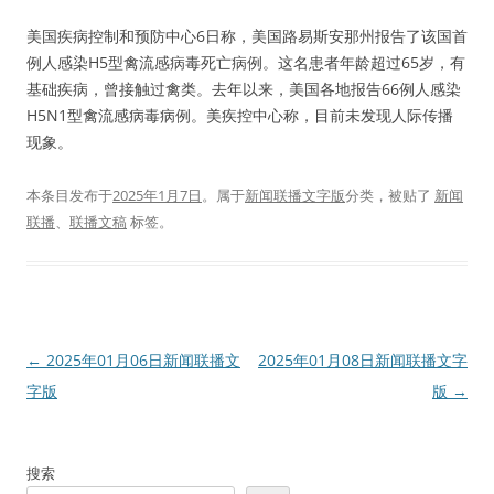
美国疾病控制和预防中心6日称，美国路易斯安那州报告了该国首
例人感染H5型禽流感病毒死亡病例。这名患者年龄超过65岁，有
基础疾病，曾接触过禽类。去年以来，美国各地报告66例人感染
H5N1型禽流感病毒病例。美疾控中心称，目前未发现人际传播
现象。
本条目发布于
2025年1月7日
。属于
新闻联播文字版
分类，被贴了
新闻
联播
、
联播文稿
标签。
文
←
2025年01月06日新闻联播文
2025年01月08日新闻联播文字
章
字版
版
→
导
航
搜索