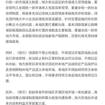
行统一的市场准入制度，地方依法设定的市场准入管理措施，要
全部列入全国统一的市场准入负面清单管理。要健全统一的社会
信用制度，将政务失信记录纳入政府绩效考核相关评价指标，强
化违约拖欠中小企业款项投诉渠道建设。针对交通设施仍存在部
分断点卡点的问题，各地区要打通断头路、基本消除国家公路网
省际瓶颈路段以及基本打通跨省航道主要瓶颈。要健全统一的劳
动力市场，全面取消在就业地参保户籍限制，完善社保关系转移
接续政策。
同时，《指引》强调若干禁止性规定。不得违法开展异地执法或
实行异地管辖，依法防止和纠正逐利性执法司法活动。不得以定
向补贴、地方推荐目录等形式强化对本地产品或特定产品保护以
及变相限制外地产品进入本地市场。各地区不得妨碍经营主体依
法平等准入、退出和迁移，不得要求经营主体必须在某地登记注
册。
此外，《指引》鼓励有条件的地区开展区域市场一体化建设，推
动加强重点领域制度规则和重大政策沟通协调，加大区域合作成
本共担和利益共享探索力度。