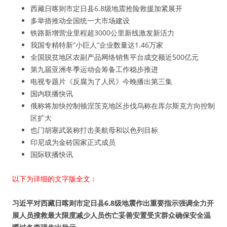
西藏日喀则市定日县6.8级地震抢险救援加紧展开
多举措推动全国统一大市场建设
铁路新增营业里程超3000公里新线激发新活力
我国专精特新“小巨人”企业数量达1.46万家
全国脱贫地区农副产品网络销售平台成交额近500亿元
第九届亚洲冬季运动会筹备工作稳步推进
电视专题片《反腐为了人民》今晚播出第三集
国内联播快讯
俄称将加快控制顿涅茨克地区步伐乌称在库尔斯克方向控制
区扩大
也门胡塞武装称打击美航母和以色列目标
印尼成为金砖国家正式成员
国际联播快讯
以下为详细的文字版全文：
习近平对西藏日喀则市定日县6.8级地震作出重要指示强调全力开
展人员搜救最大限度减少人员伤亡妥善安置受灾群众确保安全温