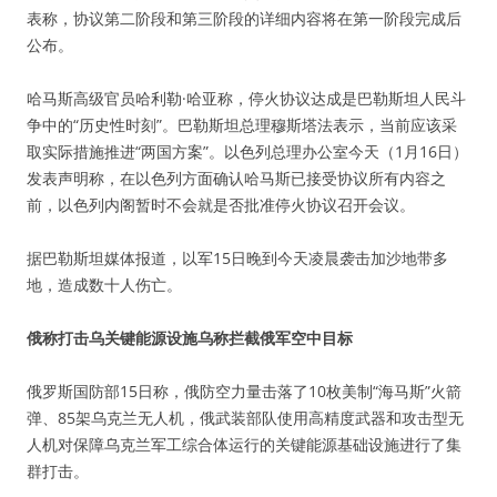
表称，协议第二阶段和第三阶段的详细内容将在第一阶段完成后
公布。
哈马斯高级官员哈利勒·哈亚称，停火协议达成是巴勒斯坦人民斗
争中的“历史性时刻”。巴勒斯坦总理穆斯塔法表示，当前应该采
取实际措施推进“两国方案”。以色列总理办公室今天（1月16日）
发表声明称，在以色列方面确认哈马斯已接受协议所有内容之
前，以色列内阁暂时不会就是否批准停火协议召开会议。
据巴勒斯坦媒体报道，以军15日晚到今天凌晨袭击加沙地带多
地，造成数十人伤亡。
俄称打击乌关键能源设施乌称拦截俄军空中目标
俄罗斯国防部15日称，俄防空力量击落了10枚美制“海马斯”火箭
弹、85架乌克兰无人机，俄武装部队使用高精度武器和攻击型无
人机对保障乌克兰军工综合体运行的关键能源基础设施进行了集
群打击。