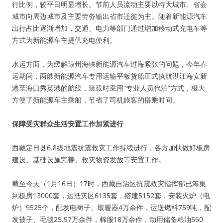
行比例，较平日明显增长。节前人员流动主要以特大城市、省会
城市向周边城市及主要劳务输出省市迁徙为主。随着新能源汽车
出行占比逐渐增加，交通、电力等部门通过增加移动式充电车等
方式为新能源车主提供充电便利。
水运方面，为缓解琼州海峡新能源汽车过海紧张的问题，今年春
运期间，两艘新能源汽车专用运输平板货船正式执航湛江海安新
港至海口秀英港的航线，装载时采用“专业人员代泊”方式，极大
方便了新能源车主乘船，节省了司机旅客的搭乘时间。
保障受灾群众生活安置工作加紧进行
西藏定日县6.8级地震抗震救灾工作持续进行，各方加快做好板房
建设、基础设施完善、救灾物资发放等安置工作。
截至今天（1月16日）17时，西藏自治区抗震救灾指挥部已筹集
到板房13000套，运抵灾区6135套，搭建5152套，安装火炉（电
炉）9525个，配发电褥子、取暖器4万余件，运送燃料759吨，配
发被子、毛毯25.97万余件，棉服18万余件，动用储备粮油560