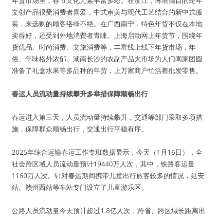
年货市场里，春节文化元素丰富多彩。在浙江，琳琅满目的蛇年
文创产品很受消费者喜爱，中式审美与现代工艺结合的新中式服
装，来选购的顾客络绎不绝。在广西南宁，特色年货不仅在本地
卖得好，还受到外地消费者青睐。上海启动网上年货节，围绕年
货优品、时尚消费、文旅消费等，丰富线上线下年货市场，年
俗、年味格外浓郁。湖南长沙的农副产品大市场为人们阖家团圆
准备了礼盒水果等多品种的年货，上万家商户忙活着批发零售。
春运人员流动量持续攀升多举措保障顺畅出行
春运进入第三天，人员流动量持续攀升，交通等部门采取多项措
施，保障群众顺畅出行，交通出行平稳有序。
2025年综合运输春运工作专班数据显示，今天（1月16日），全
社会跨区域人员流动量预计19440万人次，其中，铁路客运量
1160万人次。针对春运期间携带儿童出行旅客较多的情况，延安
站、赣州西站等车站专门设立了儿童游乐区。
公路人员流动量今天预计超过1.8亿人次，跨省、跨区域长距离出