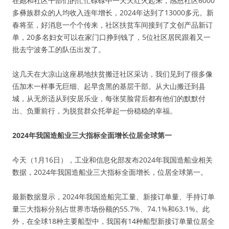
在她和社区干部们的忙忙碌碌中一天天红火起来，感恩社区6000
多彝族群众的人均收入连年增长，2024年达到了13000多元。新
春将至，好消息一个个传来，社区扶贫车间接到了文创产品新订
单，20多名妇女可以在家门口挣到钱了，5位社区居民跟着又一
批去宁波务工的队伍出发了。
这几天在大凉山这座易地扶贫搬迁社区采访，我们见到了很多像
伍加木一样事无巨细、起早贪黑的基层干部。从大山搬迁到县
城，从无所适从到安居乐业，每张笑脸背后都有他们的默默付
出、负重前行，为脱贫群众托举起一份稳稳的幸福。
2024年我国造船业三大指标全面增长位居全球第一
今天（1月16日），工业和信息化部发布2024年我国造船业相关
数据，2024年我国造船业三大指标全面增长，位居全球第一。
最新数据显示，2024年我国造船完工量、新接订单量、手持订单
量三大指标分别占世界市场份额的55.7%、74.1%和63.1%。此
外，在全球18种主要船型中，我国有14种船型新接订单量位居全