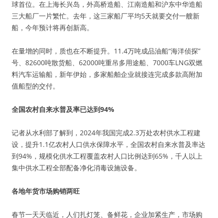
球首位。在上海长兴岛，外高桥造船、江南造船和沪东中华造船
三大船厂一片繁忙。去年，这三家船厂平均5天就要交付一艘新
船，今年预计将再创新高。
在量增的同时，质也在不断提升。11.4万吨成品油船“海洋侦探”
号、82600吨散货船、62000吨重吊多用途船、7000车LNG双燃
料汽车运输船，新年伊始，多家船舶企业就接连完成多款高附加
值船型的交付。
全国农村自来水普及率已达到94%
记者从水利部了解到，2024年我国完成2.3万处农村供水工程建
设，提升1.1亿农村人口供水保障水平，全国农村自来水普及率达
到94%，规模化供水工程覆盖农村人口比例达到65%，千人以上
集中供水工程全部配备净化消毒设施设备。
各地年货市场购销两旺
春节一天天临近，人们扎灯笼、备鲜花，企业加紧生产，市场购