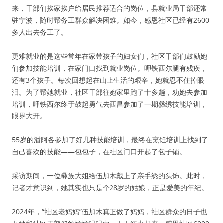
来，干部们挨家挨户给居民推荐适合的岗位，县就业局干部还常
驻宁波，随时帮务工群众解决困难。如今，感恩社区已经有2600
多人出去务工了。
更难就业的是这些常年在家带孩子的妇女们，社区干部们鼓励她
们参加技能培训，在家门口找到就业岗位。呷铁西尔腿有残疾，
还有3个孩子。每次回想起在山上生活的艰辛，她就忍不住掉眼
泪。为了帮她就业，社区干部往她家里跑了十多趟，劝她去参加
培训，呷铁西尔终于鼓起勇气去西昌参加了一期彝绣技能培训，
眼界大开。
55岁的潘阿各参加了好几种技能培训，最终在烹饪培训上找到了
自己喜欢的技能——包包子，在社区门口开起了包子铺。
采访期间，一位彝族大姐给伍加木戴上了亲手绣的头饰。此时，
记者才意识到，她其实也只是个28岁的姑娘，正是爱美的年纪。
2024年，“社区老妈妈”伍加木真正做了妈妈，社区群众的日子也