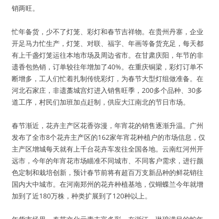
销两旺。
忙年备货，少不了灯笼、彩灯和春节吉祥物。在贵州丹寨，企业
开足马力忙生产，灯笼、对联、福字、年画等备货充足，每天都
有上千盏灯笼运往本地市场及周边省市。在甘肃庆阳，年节的非
遗香包热销，订单较往年增加了40%。在重庆铜梁，彩灯订单不
断增多，工人们忙着扎制传统彩灯，为春节大型灯组做准备。在
河北石家庄，非遗藁城宫灯进入销售旺季，200多个品种、30多
道工序，村民们加班加点赶制，供应大江南北的节日市场。
春节渐近，花卉主产区花香弥漫，年宵花的销售逐渐升温。广州
发布了全市8个花卉主产区的162家年宵花种植户的市场信息，仅
主产区增城每天就有上千台花卉车发往全国各地。云南红河州开
远市，今年的年宵花市场瞄准不同城市、不同客户需求，进行颜
色定制和栽培创新，预计春节前将有超百万支新品种的鲜花销往
国内大中城市。在河南郑州的花卉种植基地，仅蝴蝶兰今年就增
加到了近180万株，种类扩展到了120种以上。