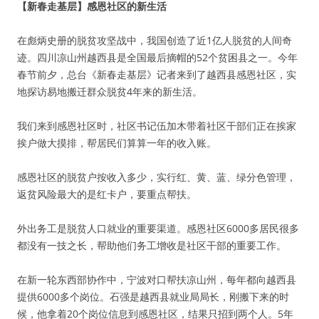
【新春走基层】感恩社区的新生活
在彪炳史册的脱贫攻坚战中，我国创造了近1亿人脱贫的人间奇
迹。四川凉山州越西县是全国最后摘帽的52个贫困县之一。今年
春节前夕，总台《新春走基层》记者来到了越西县感恩社区，实
地探访易地搬迁群众脱贫4年来的新生活。
我们来到感恩社区时，社区书记伍加木带着社区干部们正在挨家
挨户做大摸排，帮居民们算算一年的收入账。
感恩社区的脱贫户按收入多少，实行红、黄、蓝、绿分色管理，
返贫风险最大的是红卡户，要重点帮扶。
外出务工是脱贫人口就业的重要渠道。感恩社区6000多居民很多
都没有一技之长，帮助他们务工增收是社区干部的重要工作。
在新一轮东西部协作中，宁波对口帮扶凉山州，每年都向越西县
提供6000多个岗位。石强是越西县就业局局长，刚搬下来的时
候，他拿着20个岗位信息到感恩社区，结果只招到两个人。5年