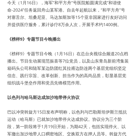
今天（1月16日），海军“和平方舟”号医院船圆满完成“和谐使
命-2024”任务返回舟山某军港。自去年起航以来，“和平方舟”号
对塞舌尔、坦桑尼亚、马达加斯加等15个亚非国家进行友好访问
并提供医疗服务，累计诊疗8万余人次，开展手术约1400例。
《榜样9》专题节目今晚播出
《榜样9》专题节目今晚（1月16日）在总台央视综合频道20点档
播出。节目生动展现范振喜等7位党员，以及山东青岛新前湾集装
箱码头公司和陆军某边防团红其拉甫边防连两个基层党组织坚定
信念、践行宗旨、改革创新、担当作为的高尚品质，彰显基层党
组织战斗堡垒作用和党员先锋模范作用。
以色列与哈马斯达成加沙地带停火协议
巴以冲突斡旋方15日发布声明称，以色列与巴勒斯坦伊斯兰抵抗
运动（哈马斯）已就加沙地带停火达成协议。协议分为三个阶
段，第一阶段将于1月19日开始，为期42天，包括实现停火、以
军撤出加沙地带人口稠密地区、交换双方在押人员等。斡旋方代