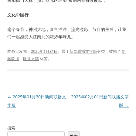
拉加德当天称，预计欧元区经济“短期内将持续疲软”。
文化中国行
这个春节，神州大地，喜气洋洋，流光溢彩。节目的最后，让我
们一起感受大江南北的浓浓年味儿。
本条目发布于
2025年1月31日
。属于
新闻联播文字版
分类，被贴了
新
闻联播
、
联播文稿
标签。
文
←
2025年01月30日新闻联播文
2025年02月01日新闻联播文字
章
字版
版
→
导
航
搜索