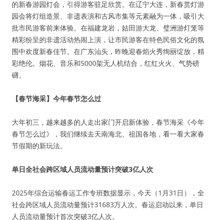
的新春游园灯会，引得游客驻足欣赏。在辽宁大连，新春赏灯游
园会将灯组造景、非遗表演和古风市集等元素融为一体，吸引大
批市民游客前来体验。在福建龙岩，姑田游大龙、璧洲游灯笼等
精彩纷呈的非遗活动热闹上演，让市民游客在特色民俗文化的氛
围中欢度新春佳节。在广东汕头，昨晚迎春焰火秀绚丽绽放，精
彩绝伦。烟花、音乐和5000架无人机结合，红红火火、气势磅
礴。
【春节海采】今年春节怎么过
大年初三，越来越多的人走出家门开启新体验，春节海采《今年
春节怎么过》，我们继续去天南海北、祖国各地，看一看大家春
节假期的新玩法。
单日全社会跨区域人员流动量预计突破3亿人次
2025年综合运输春运工作专班数据显示，今天（1月31日），全
社会跨区域人员流动量预计31683万人次。春运启动以来，单日
人员流动量预计首次突破3亿人次。