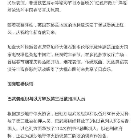
民乐表演、非遗技艺展示等精彩节目令当晚的“红色市政厅”洋溢
着浓浓的中国春节喜庆氛围。
随着夜幕降临，英国苏格兰地区的地标建筑爱丁堡城堡换上红
装，庆祝蛇年新春的到来。
加拿大的旅游景点尼亚加拉大瀑布和多伦多地标性建筑加拿大国
家电视塔也亮起中国红，庆祝蛇年春节。在多伦多市政厅广场，
首届春节烟花庆典热闹开场。烟花表演、传统戏曲、民族舞蹈表
演等丰富多彩的活动吸引了大批市民前来共享节日欢乐。
国际联播快讯
巴武装组织与以方释放第三批被扣押人员
根据加沙地带停火协议，巴勒斯坦武装组织和以色列30日分别释
放了第三批被扣押人员。巴武装组织释放了3名以色列人和5名泰
国人。以色列方面释放了110名在押巴勒斯坦人。以色列政府
称，正在为加沙地带停火协议第二阶段的谈判作准备。