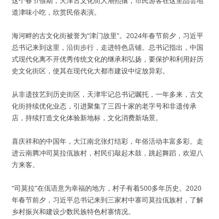
这个春节假期，天津古文化街人潮熙攘，市民游客在这里品尝地
道津味小吃，欣赏民俗表演。
海河畔的古文化街被誉为“津门故里”。2024年春节前夕，习近平
总书记来到这里，沿街步行，走进特色店铺。总书记指出，中国
式现代化离不开优秀传统文化的继承和弘扬，要保护和利用好历
史文化街区，使其在现代化大都市建设中绽放异彩。
从非遗技艺到历史街区，天津牢记总书记嘱托，一年多来，古文
化街持续优化业态，引进聚集了三四十家的老字号和非遗传承
店，持续打造文化体验新地标，文化消费新场景。
喜庆祥和的中国年，大江南北张灯结彩，年俗活动丰富多彩。走
进云南腾冲司莫拉佤族村，村民们敲起木鼓，跳起舞蹈，欢迎八
方来客。
“司莫拉”在佤语意为幸福的地方，村子有着500多年历史。2020
年春节前夕，习近平总书记来到三家村中寨司莫拉佤族村，了解
乡村振兴和建设少数民族特色村寨情况。