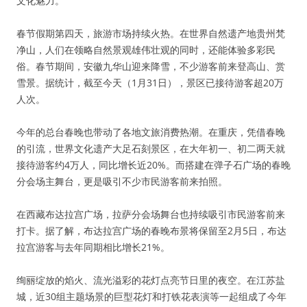
文化魅力。
春节假期第四天，旅游市场持续火热。在世界自然遗产地贵州梵
净山，人们在领略自然景观雄伟壮观的同时，还能体验多彩民
俗。春节期间，安徽九华山迎来降雪，不少游客前来登高山、赏
雪景。据统计，截至今天（1月31日），景区已接待游客超20万
人次。
今年的总台春晚也带动了各地文旅消费热潮。在重庆，凭借春晚
的引流，世界文化遗产大足石刻景区，在大年初一、初二两天就
接待游客约4万人，同比增长近20%。而搭建在弹子石广场的春晚
分会场主舞台，更是吸引不少市民游客前来拍照。
在西藏布达拉宫广场，拉萨分会场舞台也持续吸引市民游客前来
打卡。据了解，布达拉宫广场的春晚布景将保留至2月5日，布达
拉宫游客与去年同期相比增长21%。
绚丽绽放的焰火、流光溢彩的花灯点亮节日里的夜空。在江苏盐
城，近30组主题场景的巨型花灯和打铁花表演等一起组成了今年