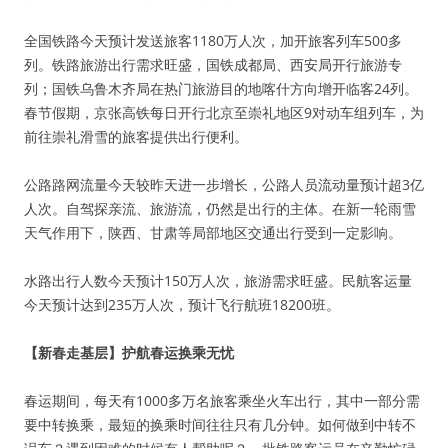
全国铁路今天预计发送旅客1180万人次，加开旅客列车500多
列。铁路旅游出行需求旺盛，国铁成都局、西安局开行旅游专
列；国铁乌鲁木齐局在热门旅游目的地喀什方向增开临客24列。
春节假期，京张高铁每日开行北京至崇礼地区9对动车组列车，为
前往崇礼滑雪的旅客提供出行便利。
公路路网流量今天较昨天进一步增长，公路人员流动量预计超3亿
人次。自驾探亲流、旅游流，仍然是出行的主体。在新一轮雨雪
天气作用下，陕西、甘肃等局部地区交通出行受到一定影响。
水路出行人数今天预计150万人次，旅游需求旺盛。民航客运量
今天预计达到235万人次，预计飞行航班18200班。
【新春走基层】护航春运换乘无忧
春运期间，每天有1000多万名旅客乘坐火车出行，其中一部分需
要中转换乘，最短的换乘时间往往只有几分钟。如何做到中转不