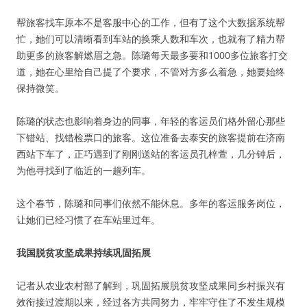
帮旅客找车原本不是客服中心的工作，但有了这个大数据系统帮
忙，她们可以清晰看到车站的换乘人数和车次，也就有了精力帮
助更多的旅客解燃眉之急。陈璐每天最多要和1000多位旅客打交
道，她在心里给自己提了个要求，不管对方多么着急，她要始终
保持微笑。
陈璐的状态也影响着身边的同事，年轻的客运员们格外留心那些
下错站、找错检票口的旅客。这位准备去泰安的旅客提前在济南
西站下车了，正巧遇到了刚刚送站的客运员孔梓萱，几分钟后，
为他寻找到了临近的一趟列车。
这个春节，陈璐和同事们依然不能休息。多年的客运服务岗位，
让她们已经习惯了在车站里过年。
我国脱贫攻坚成果持续巩固拓展
记者从农业农村部了解到，巩固拓展脱贫攻坚成果同乡村振兴有
效衔接过渡期以来，经过各方共同努力，牢牢守住了不发生规模