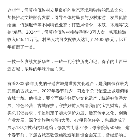
这些年，司莫拉佤族村立足良好的生态环境和独特的民族文化，
加快推动文旅融合发展，引导全体村民参与乡村旅游，发展佤族
绘画、佤族服饰等不同特色业态；打造风情伞、木鼓、木雕等“文
创”精品。2024年，司莫拉佤族村接待游客43万人次，实现旅游
收入646.11万元。村民人均可支配收入达到了24000多元，比五
年前翻了一番。
一技一艺赓续文脉华章，一砖一瓦守护历史印记。春节的山西平
遥古城，浓厚的年味扑面而来。
有着2800多年历史的平遥古城是世界文化遗产，是我国保存最为
完整的古城之一。2022年春节前夕，习近平总书记登上城墙俯瞰
古城全貌。他指出，要全面保护好历史文化遗产，统筹好旅游发
展、特色经营、古城保护，守护好前人留给我们的宝贵财富。落
实总书记要求，平遥制定了加大保护力度、活态传承文化、创新
产业发展、深化文旅融合等4大类、47项具体任务，先后建成了
展示137项技艺的非遗馆，修复古街巷72条，修缮院落506座。这
个春节前，平遥古城基础设施改造项目也全面完工，曾经影响古