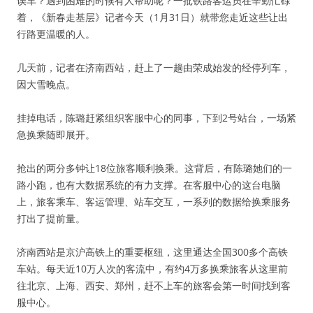
误车？遇到困难的时候有人帮助呢？一批铁路客运员在辛勤忙碌
着，《新春走基层》记者今天（1月31日）就带您走近这些让出
行路更温暖的人。
几天前，记者在济南西站，赶上了一趟由荣成始发的经停列车，
因大雪晚点。
挂掉电话，陈璐赶紧组织客服中心的同事，下到2号站台，一场紧
急换乘随即展开。
抢出的两分多钟让18位旅客顺利换乘。这背后，有陈璐她们的一
路小跑，也有大数据系统的有力支撑。在客服中心的这台电脑
上，旅客乘车、客运管理、站车交互，一系列的数据给换乘服务
打出了提前量。
济南西站是京沪高铁上的重要枢纽，这里通达全国300多个高铁
车站。每天近10万人次的客流中，有约4万多换乘旅客从这里前
往北京、上海、西安、郑州，赶不上车的旅客会第一时间找到客
服中心。