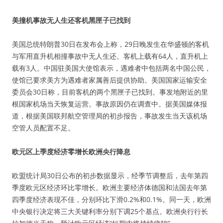
美撞机事故无人生还客机黑匣子已找到
美国总统特朗普30日在发布会上称，29日晚发生在华盛顿的客机
与军用直升机相撞事故中无人生还。客机上载有64人，直升机上
载有3人。中国驻美国大使馆表示，遇难者中包括两名中国公民，
使馆已要求美方为遇难者家属善后提供协助。美国国家运输安全
委员会30日称，目前客机的两个黑匣子已找到。事发地附近的里
根国家机场当天恢复运营。事故原因仍在调查中。据美国媒体报
道，根据美国联邦航空管理局的初步报告，事故发生当天该机场
空管人员配置不足。
欧元区上季度经济零增长欧洲央行降息
欧盟统计局30日公布的初步数据显示，经季节调整后，去年第四
季度欧元区经济环比零增长。欧洲主要经济体德国和法国去年第
四季度经济表现不佳，分别环比下滑0.2%和0.1%。同一天，欧洲
中央银行决定将三大关键利率分别下调25个基点。欧洲央行行长