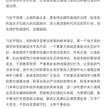
态环境分区管控衔接，扎实推进重点领域污染防治和重点湖泊环
境治理。
习近平强调，云南民族众多，要加强边疆民族地区治理，拓宽各
民族全方位嵌入的实践路径，深入推进新时代兴边富民行动，切
实维护民族团结、边疆稳固。
习近平指出，党的领导是事业发展的根本保证。看一个地方党的
领导和党的建设水平高不高，一个重要方面就是看政治生态好不
好。各级领导干部要切实履行管党治党责任，作风正派、公道处
事，以自身模范行动推动政治生态持续净化。各级党组织要加强
党员、干部教育管理，严肃查处各种违规违纪行为，让歪风邪气
没有市场。党中央已经部署在全党开展深入贯彻中央八项规定精
神学习教育，各级党组织和广大党员、干部要自觉增强学习教育
的责任感紧迫感，联系全面从严治党的形势任务，联系本地本部
门本单位这些年抓作风建设的具体实践，进一步吃透中央八项规
定及其实施细则精神，把握相关纪律处分条规，为查摆问题、集
中整治打牢思想政治基础。要把正风肃纪反腐贯通起来，引导广
大党员、干部自觉遵规守纪、大胆干事创业。