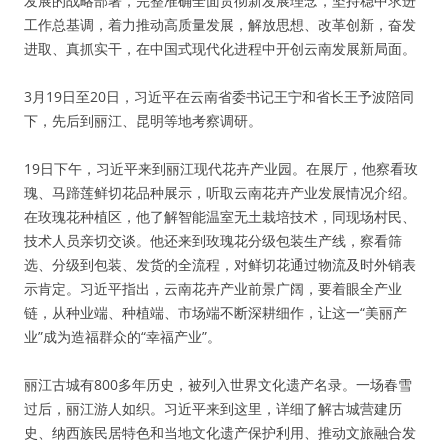
发展的战略部署，完整准确全面贯彻新发展理念，坚持稳中求进
工作总基调，着力推动高质量发展，解放思想、改革创新，奋发
进取、真抓实干，在中国式现代化进程中开创云南发展新局面。
3月19日至20日，习近平在云南省委书记王宁和省长王予波陪同
下，先后到丽江、昆明等地考察调研。
19日下午，习近平来到丽江现代花卉产业园。在展厅，他察看玫
瑰、马蹄莲鲜切花品种展示，听取云南花卉产业发展情况介绍。
在玫瑰花种植区，他了解智能温室无土栽培技术，同现场村民、
技术人员亲切交谈。他还来到玫瑰花分级包装生产线，察看筛
选、分级到包装、发货的全流程，对鲜切花通过物流及时外销表
示肯定。习近平指出，云南花卉产业前景广阔，要着眼全产业
链，从种业端、种植端、市场端不断深耕细作，让这一“美丽产
业”成为造福群众的“幸福产业”。
丽江古城有800多年历史，被列入世界文化遗产名录。一场春雪
过后，丽江游人如织。习近平来到这里，详细了解古城营建历
史、纳西族民居特色和当地文化遗产保护利用、推动文旅融合发