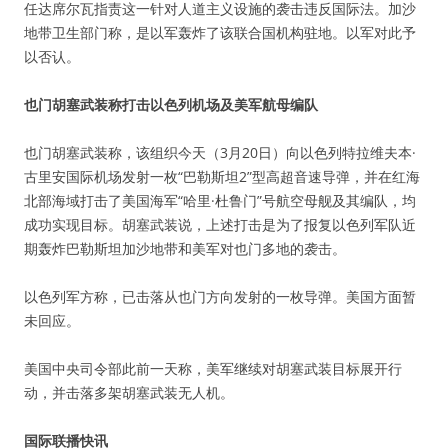
任达席尔瓦指责这一针对人道主义设施的袭击违反国际法。加沙
地带卫生部门称，是以军轰炸了该联合国机构驻地。以军对此予
以否认。
也门胡塞武装称打击以色列机场及美军航母编队
也门胡塞武装称，该组织今天（3月20日）向以色列特拉维夫本·
古里安国际机场发射一枚“巴勒斯坦2”型高超音速导弹，并在红海
北部海域打击了美国海军“哈里·杜鲁门”号航空母舰及其编队，均
成功实现目标。胡塞武装说，上述打击是为了报复以色列军队近
期轰炸巴勒斯坦加沙地带和美军对也门多地的袭击。
以色列军方称，已击落从也门方向发射的一枚导弹。美国方面暂
未回应。
美国中央司令部此前一天称，美军继续对胡塞武装目标展开行
动，并击落多架胡塞武装无人机。
国际联播快讯