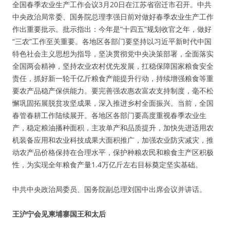
全国春季农业生产工作会议3月20日在江苏省宿迁市召开。中共
中央政治局常委、国务院总理李强日前对做好春季农业生产工作
作出重要批示。批示指出：今年是“十四五”规划收官之年，做好
“三农”工作至关重要。各地区各部门要坚持以习近平新时代中国
特色社会主义思想为指导，坚决贯彻党中央决策部署，全面落实
全国两会精神，坚持农业农村优先发展，扛稳保障国家粮食安全
责任，抓好新一轮千亿斤粮食产能提升行动，持续增强粮食等重
要农产品稳产保供能力。要完善强农惠农富农支持制度，毫不松
懈巩固拓展脱贫攻坚成果，深入推进乡村全面振兴。当前，全国
春管春耕工作陆续展开。各地区各部门要高度重视春季农业生
产，稳定粮油播种面积，主攻单产和品质提升，加快先进适用农
机装备应用和农业科技成果大面积推广，加强农业防灾减灾，推
动农产品价格保持在合理水平，保护种粮农民和粮食主产区积极
性，为实现全年粮食产量1.4万亿斤左右目标奠定坚实基础。
中共中央政治局委员、国务院副总理刘国中出席会议并讲话。
王沪宁会见柬埔寨国王和太后