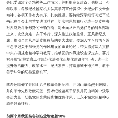
央纪委四次全会精神等工作情况，并听取意见建议。他指出，今
年以来，各级纪检监察机关认真学习宣传贯彻中央纪委四次全会
精神，各项工作有力有序、扎实推进。要持续深学细悟习近平总
书记在全会上的重要讲话精神，切实把思想和行动统一到党中央
对反腐败斗争形势的准确判断、对全面从严治党任务的科学部署
上来，攻坚克难、实干笃行，深入推进政治监督、正风肃纪反
腐，推动全面从严治党取得新的更大成效。要深入学习领悟习近
平总书记关于加强党的作风建设的重要论述，带头抓好深入贯彻
中央八项规定精神学习教育，推动党的作风建设走深走实。要扎
实开展“纪检监察工作规范化法治化正规化建设年”行动，进一步
提升政治能力、政策水平、纪法素养，打造忠诚干净担当、敢于
善于斗争的纪检监察铁军。
李希还瞻仰了井冈山八角楼革命旧址群、井冈山革命烈士陵园，
并向革命先烈敬献花篮，要求纪检监察干部从井冈山精神中汲取
奋进力量，弘扬党的光荣传统和优良作风，以永不懈怠的精神状
态走好新征程。
前两个月我国装备制造业增速超10%