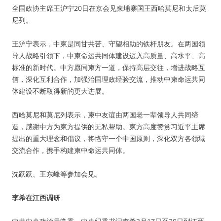
全国政协主席王沪宁20日在京会见柬埔寨国王西哈莫尼和太后莫
尼列。
王沪宁表示，中柬是同甘共苦、守望相助的铁杆朋友。在两国领
导人战略引领下，中柬命运共同体建设迈入高质量、高水平、高
标准的新时代。中方愿同柬方一道，保持高层交往，增进战略互
信，深化互利合作，加强治国理政经验交流，推动中柬命运共同
体建设不断取得新的更大进展。
西哈莫尼和莫尼列表示，柬中友谊由两国老一辈领导人共同缔
造，感谢中方为柬方提供的无私帮助。柬方高度赞赏习近平主席
提出的重大理念和倡议，将恪守一个中国原则，深化双方各领域
交流合作，携手构建柬中命运共同体。
沈跃跃、王东峰等参加会见。
李希在江西调研