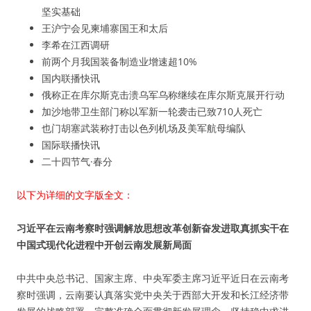
坚实基础
王沪宁会见柬埔寨国王和太后
李希在江西调研
前两个月我国装备制造业增速超10%
国内联播快讯
俄称正在库尔斯克击溃乌军乌称继续在库尔斯克展开行动
加沙地带卫生部门称以军新一轮袭击已致710人死亡
也门胡塞武装称打击以色列机场及美军航母编队
国际联播快讯
二十四节气·春分
以下为详细的文字版全文：
习近平在云南考察时强调解放思想改革创新奋发进取真抓实干在
中国式现代化进程中开创云南发展新局面
中共中央总书记、国家主席、中央军委主席习近平近日在云南考
察时强调，云南要认真落实党中央关于西部大开发和长江经济带