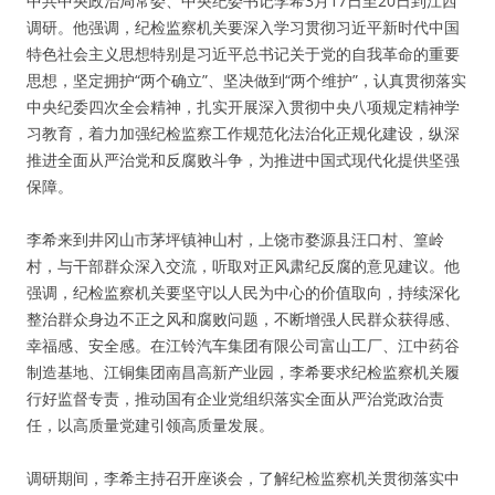
中共中央政治局常委、中央纪委书记李希3月17日至20日到江西
调研。他强调，纪检监察机关要深入学习贯彻习近平新时代中国
特色社会主义思想特别是习近平总书记关于党的自我革命的重要
思想，坚定拥护“两个确立”、坚决做到“两个维护”，认真贯彻落实
中央纪委四次全会精神，扎实开展深入贯彻中央八项规定精神学
习教育，着力加强纪检监察工作规范化法治化正规化建设，纵深
推进全面从严治党和反腐败斗争，为推进中国式现代化提供坚强
保障。
李希来到井冈山市茅坪镇神山村，上饶市婺源县汪口村、篁岭
村，与干部群众深入交流，听取对正风肃纪反腐的意见建议。他
强调，纪检监察机关要坚守以人民为中心的价值取向，持续深化
整治群众身边不正之风和腐败问题，不断增强人民群众获得感、
幸福感、安全感。在江铃汽车集团有限公司富山工厂、江中药谷
制造基地、江铜集团南昌高新产业园，李希要求纪检监察机关履
行好监督专责，推动国有企业党组织落实全面从严治党政治责
任，以高质量党建引领高质量发展。
调研期间，李希主持召开座谈会，了解纪检监察机关贯彻落实中