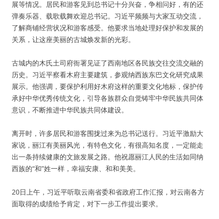
展等情况。居民和游客见到总书记十分兴奋，争相问好，有的还
弹奏乐器、载歌载舞欢迎总书记。习近平频频与大家互动交流，
了解商铺经营状况和游客感受。他要求当地处理好保护和发展的
关系，让这座美丽的古城焕发新的光彩。
古城内的木氏土司府衙署见证了西南地区各民族交往交流交融的
历史。习近平察看木府主要建筑，参观纳西族东巴文化研究成果
展示。他强调，要保护利用好木府这样的重要文化地标，保护传
承好中华优秀传统文化，引导各族群众自觉铸牢中华民族共同体
意识，不断推进中华民族共同体建设。
离开时，许多居民和游客围拢过来为总书记送行。习近平激励大
家说，丽江有美丽风光，有特色文化，有很高知名度，一定能走
出一条持续健康的文旅发展之路。他祝愿丽江人民的生活如同纳
西族的“和”姓一样，幸福安康、和和美美。
20日上午，习近平听取云南省委和省政府工作汇报，对云南各方
面取得的成绩给予肯定，对下一步工作提出要求。