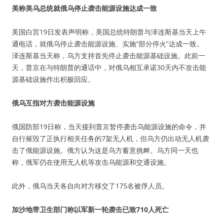
美称美乌总统就俄乌停止袭击能源设施达成一致
美国白宫19日发表声明称，美国总统特朗普与泽连斯基当天上午
通电话，就俄乌停止袭击能源设施、实施“部分停火”达成一致。
泽连斯基当天称，乌方支持首先停止袭击能源基础设施。此前一
天，普京在与特朗普的通话中，对俄乌相互承诺30天内不攻击能
源基础设施作出积极回应。
俄乌互指对方袭击能源设施
俄国防部19日称，当天接到普京暂停袭击乌能源设施的命令，并
自行摧毁了正执行相关任务的7架无人机，但乌方仍出动无人机袭
击了俄能源设施。俄方认为这是乌方蓄意挑衅。乌方同一天也
称，俄军仍在使用无人机等攻击乌能源和交通设施。
此外，俄乌当天各自向对方移交了175名被俘人员。
加沙地带卫生部门称以军新一轮袭击已致710人死亡