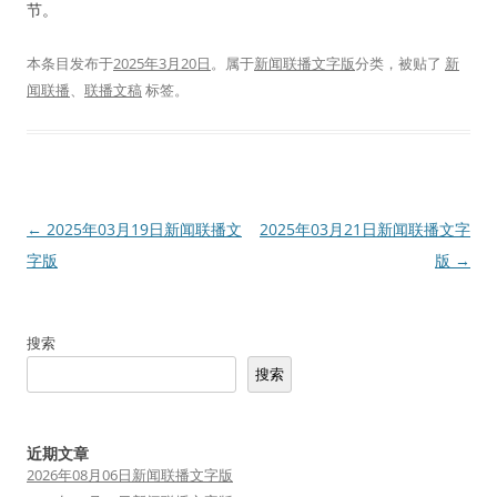
节。
本条目发布于
2025年3月20日
。属于
新闻联播文字版
分类，被贴了
新
闻联播
、
联播文稿
标签。
文
←
2025年03月19日新闻联播文
2025年03月21日新闻联播文字
章
字版
版
→
导
航
搜索
搜索
近期文章
2026年08月06日新闻联播文字版