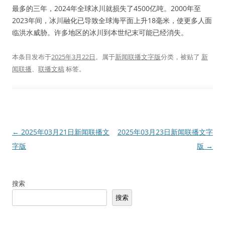
最多的三年，2024年全球冰川就损失了4500亿吨。2000年至
2023年间，冰川融化已导致全球海平面上升18毫米，使更多人面
临洪水威胁。许多地区的冰川到本世纪末可能已经消失。
本条目发布于
2025年3月22日
。属于
新闻联播文字版
分类，被贴了
新
闻联播
、
联播文稿
标签。
文
←
2025年03月21日新闻联播文
2025年03月23日新闻联播文字
章
字版
版
→
导
航
搜索
搜索