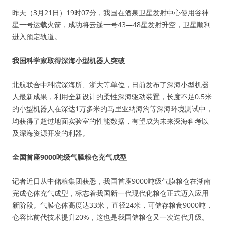
昨天（3月21日）19时07分，我国在酒泉卫星发射中心使用谷神
星一号运载火箭，成功将云遥一号43—48星发射升空，卫星顺利
进入预定轨道。
我国科学家取得深海小型机器人突破
北航联合中科院深海所、浙大等单位，日前发布了深海小型机器
人最新成果，利用全新设计的柔性深海驱动装置，长度不足0.5米
的小型机器人在深达1万多米的马里亚纳海沟等深海环境测试中，
均获得了超过地面实验室的性能数据，有望成为未来深海科考以
及深海资源开发的利器。
全国首座9000吨级气膜粮仓充气成型
记者近日从中储粮集团获悉，我国首座9000吨级气膜粮仓在湖南
完成仓体充气成型，标志着我国新一代现代化粮仓正式迈入应用
新阶段。气膜仓体高度达33米，直径24米，可储存粮食9000吨，
仓容比前代技术提升20%，这也是我国储粮仓又一次迭代升级。