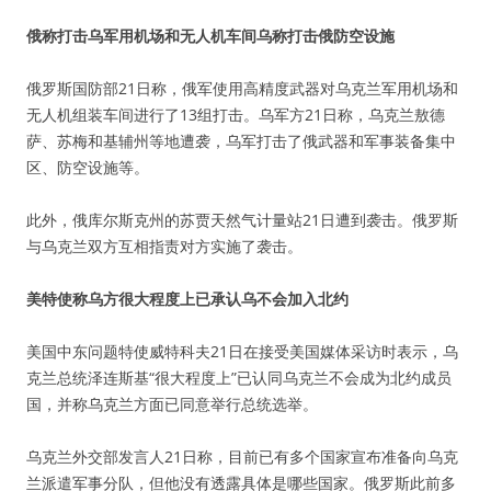
俄称打击乌军用机场和无人机车间乌称打击俄防空设施
俄罗斯国防部21日称，俄军使用高精度武器对乌克兰军用机场和
无人机组装车间进行了13组打击。乌军方21日称，乌克兰敖德
萨、苏梅和基辅州等地遭袭，乌军打击了俄武器和军事装备集中
区、防空设施等。
此外，俄库尔斯克州的苏贾天然气计量站21日遭到袭击。俄罗斯
与乌克兰双方互相指责对方实施了袭击。
美特使称乌方很大程度上已承认乌不会加入北约
美国中东问题特使威特科夫21日在接受美国媒体采访时表示，乌
克兰总统泽连斯基“很大程度上”已认同乌克兰不会成为北约成员
国，并称乌克兰方面已同意举行总统选举。
乌克兰外交部发言人21日称，目前已有多个国家宣布准备向乌克
兰派遣军事分队，但他没有透露具体是哪些国家。俄罗斯此前多