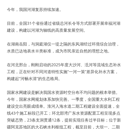
今年，我国河湖复苏持续加速。
目前，全国31个省份通过省级总河长令等方式部署开展幸福河湖
建设，构建以河湖为轴线的高质量发展空间。
在湖南岳阳，与洞庭湖仅一堤之隔的东风湖经过环境综合治理，
水质已达地表水Ⅲ类标准，成为市民亲近自然的理想之地。
在河北邢台，刚刚启动的2025年度大沙河、泜河等流域生态补水
工程，正在针对不同河道特性实施“一河一策”差异化补水方案，
构建起“河畅水清”的生态格局。
国家水网建设是解决我国水资源时空分布不均问题的根本举措。
今年，国家水网规划体系加快完善。一季度，全国重大水利工程
建设交出亮眼成绩单。淮河入海水道二期工程建设全面提速，全
线43个施工标段已开工；环北部湾广东水资源配置工程呈现多点
突破态势，23条支洞贯通12条，提前实现任务过半目标；位于新
疆阿克苏地区的大石峡水利枢纽工程，截至目前，大坝一、二期