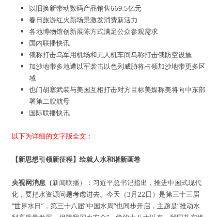
以旧换新带动数码产品销售669.5亿元
春日旅游红火新场景激发消费新活力
各地博物馆创新展陈方式满足公众参观需求
国内联播快讯
俄称打击乌军用机场和无人机车间乌称打击俄防空设施
加沙地带多地遭以军袭击以色列威胁将占领加沙地带更多区
域
也门胡塞武装与美国互相打击对方目标美媒称美将向中东部
署第二艘航母
国际联播快讯
以下为详细的文字版全文：
【新思想引领新征程】绘就人水和谐新画卷
央视网消息（
新闻联播）：习近平总书记指出，推进中国式现代
化，要把水资源问题考虑进去。今天（3月22日）是第三十三届
“世界水日”，第三十八届“中国水周”也同步开启，主题是“推动水