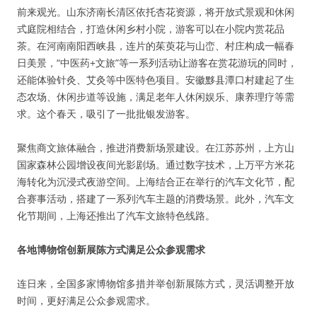
前来观光。山东济南长清区依托杏花资源，将开放式景观和休闲
式庭院相结合，打造休闲乡村小院，游客可以在小院内赏花品
茶。在河南南阳西峡县，连片的茱萸花与山峦、村庄构成一幅春
日美景，“中医药+文旅”等一系列活动让游客在赏花游玩的同时，
还能体验针灸、艾灸等中医特色项目。安徽黟县潭口村建起了生
态农场、休闲步道等设施，满足老年人休闲娱乐、康养理疗等需
求。这个春天，吸引了一批批银发游客。
聚焦商文旅体融合，推进消费新场景建设。在江苏苏州，上方山
国家森林公园增设夜间光影剧场。通过数字技术，上万平方米花
海转化为沉浸式夜游空间。上海结合正在举行的汽车文化节，配
合赛事活动，搭建了一系列汽车主题的消费场景。此外，汽车文
化节期间，上海还推出了汽车文旅特色线路。
各地博物馆创新展陈方式满足公众参观需求
连日来，全国多家博物馆多措并举创新展陈方式，灵活调整开放
时间，更好满足公众参观需求。