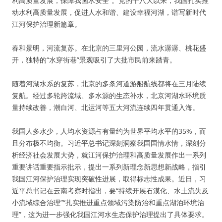
利高质量发展，保障我国水安全”。党的十八大以来，我国扎实推
动水利高质量发展，促进人水和谐、建设幸福河湖，谱写新时代
江河保护治理新篇章。
春和景明，河流复苏。在北京的三里河公园，流水潺潺、桃花盛
开，独特的“水穿街巷”景观吸引了大批市民前来踏青。
随着河湖水系的复苏，北京的多条河道游船航线都将在三月陆续
复航。经过多轮跨流域、多水源的生态补水，北京河湖水环境质
量持续改善，潮白河、北运河等五大河流连续四年贯通入海。
我国人多水少，人均水资源占有量约为世界平均水平的35%，而
且分布极不均衡。习近平总书记深刻洞察我国国情水情，深刻分
析经济社会发展大势，就江河保护治理和高质量发展作出一系列
重要讲话重要指示批示，提出一系列新理念新思想新战略，指引
我国江河保护治理实现突破性进展，取得标志性成果。近日，习
近平总书记在云南考察时指出，要“持续开展石漠化、水土流失及
小流域综合治理”“扎实推进重点领域污染防治和重点湖泊环境治
理”，这为进一步强化我国江河水生态保护治理提出了具体要求。