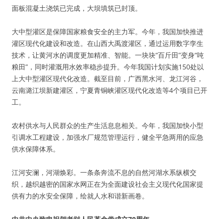
面板混凝土浇筑已完成，大坝填筑已封顶。
大中型灌区是保障国家粮食安全的主力军。今年，我国加快推进
灌区现代化建设和改造。在山西大禹渡灌区，通过运用数字孪生
技术，让黄河水的调度更加精准、智能。一块块“百斤田”变身“吨
粮田”，同时灌溉用水效率稳步提升。今年我国计划实施150处以
上大中型灌区现代化改造。截至目前，广西黑水河、龙江河谷，
云南潞江坝新建灌区，宁夏青铜峡灌区现代化改造等4个项目已开
工。
农村供水与人民群众的生产生活息息相关。今年，我国加快小型
引调水工程建设，加强水厂规范管理运行，健全平急两用的应急
供水保障体系。
江河安澜，河湖焕彩。一条条奔流不息的自然河湖水系纵横交
织，越织越密的国家水网正在为全面建设社会主义现代化国家提
供有力的水安全保障，绘就人水和谐新画卷。