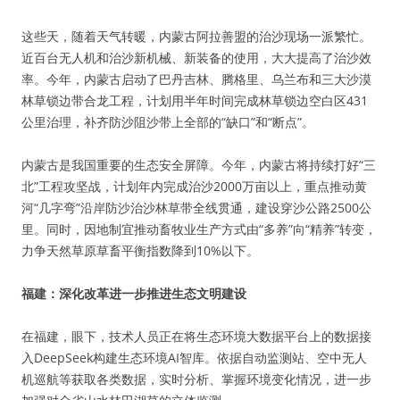
这些天，随着天气转暖，内蒙古阿拉善盟的治沙现场一派繁忙。
近百台无人机和治沙新机械、新装备的使用，大大提高了治沙效
率。今年，内蒙古启动了巴丹吉林、腾格里、乌兰布和三大沙漠
林草锁边带合龙工程，计划用半年时间完成林草锁边空白区431
公里治理，补齐防沙阻沙带上全部的“缺口”和“断点”。
内蒙古是我国重要的生态安全屏障。今年，内蒙古将持续打好“三
北”工程攻坚战，计划年内完成治沙2000万亩以上，重点推动黄
河“几字弯”沿岸防沙治沙林草带全线贯通，建设穿沙公路2500公
里。同时，因地制宜推动畜牧业生产方式由“多养”向“精养”转变，
力争天然草原草畜平衡指数降到10%以下。
福建：深化改革进一步推进生态文明建设
在福建，眼下，技术人员正在将生态环境大数据平台上的数据接
入DeepSeek构建生态环境AI智库。依据自动监测站、空中无人
机巡航等获取各类数据，实时分析、掌握环境变化情况，进一步