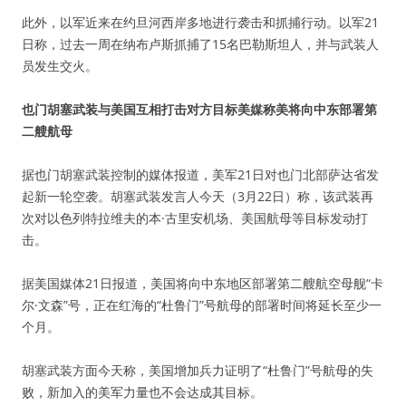
此外，以军近来在约旦河西岸多地进行袭击和抓捕行动。以军21
日称，过去一周在纳布卢斯抓捕了15名巴勒斯坦人，并与武装人
员发生交火。
也门胡塞武装与美国互相打击对方目标美媒称美将向中东部署第
二艘航母
据也门胡塞武装控制的媒体报道，美军21日对也门北部萨达省发
起新一轮空袭。胡塞武装发言人今天（3月22日）称，该武装再
次对以色列特拉维夫的本·古里安机场、美国航母等目标发动打
击。
据美国媒体21日报道，美国将向中东地区部署第二艘航空母舰“卡
尔·文森”号，正在红海的“杜鲁门”号航母的部署时间将延长至少一
个月。
胡塞武装方面今天称，美国增加兵力证明了“杜鲁门”号航母的失
败，新加入的美军力量也不会达成其目标。