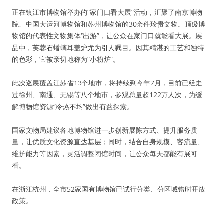
正在镇江市博物馆举办的“家门口看大展”活动，汇聚了南京博物
院、中国大运河博物馆和苏州博物馆的30余件珍贵文物。顶级博
物馆的代表性文物集体“出游”，让公众在家门口就能看大展。展
品中，芙蓉石蟠螭耳盖炉尤为引人瞩目。因其精湛的工艺和独特
的色彩，它被亲切地称为“小粉炉”。
此次巡展覆盖江苏省13个地市，将持续到今年7月，目前已经走
过徐州、南通、无锡等八个地市，参观总量超122万人次，为缓
解博物馆资源“冷热不均”做出有益探索。
国家文物局建议各地博物馆进一步创新展陈方式、提升服务质
量，让优质文化资源直达基层；同时，结合自身规模、客流量、
维护能力等因素，灵活调整闭馆时间，让公众每天都能有展可
看。
在浙江杭州，全市52家国有博物馆已试行分类、分区域错时开放
政策。