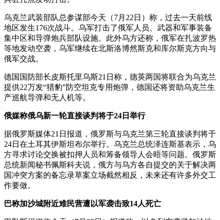
乌克兰武装部队总参谋部今天（7月22日）称，过去一天前线
地区发生176次战斗。乌军打击了俄军人员、武器和军事装备
集中区和导弹炮兵部队设施。此外乌方还称，俄军在扎波罗热
等地发动空袭，乌军继续在北斯洛博然斯克和库尔斯克方向与
俄军交战。
德国国防部长皮斯托里乌斯21日称，德英两国将联合为乌克兰
提供22万发“猎豹”防空坦克专用炮弹，德国还将资助乌克兰生
产巡航导弹和无人机等。
俄媒称俄乌新一轮直接谈判将于24日举行
据俄罗斯媒体21日报道，俄罗斯与乌克兰第三轮直接谈判将于
24日在土耳其伊斯坦布尔举行。乌克兰总统泽连斯基表示，乌
方寻求讨论交换被扣押人员和筹备领导人会晤等问题。俄罗斯
总统新闻秘书佩斯科夫说，俄方与乌方各自提交的关于解决两
国冲突方案的备忘录草案立场截然相反，未来还有许多外交工
作要做。
巴称加沙城附近难民营遭以军袭击致14人死亡