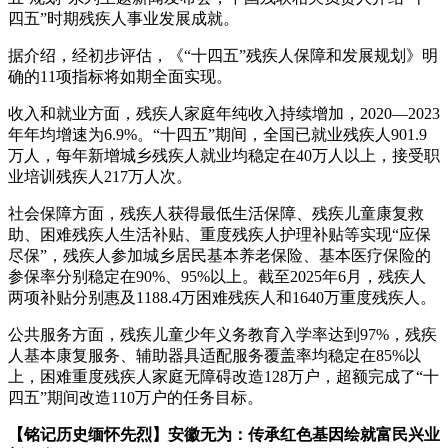
四五”时期残疾人事业发展成就。
据介绍，经初步评估，《“十四五”残疾人保障和发展规划》明
确的11项指标将如期全面实现。
收入和就业方面，残疾人家庭年纯收入持续增加，2020—2023
年年均增速为6.9%。“十四五”期间，全国已就业残疾人901.9
万人，每年新增城乡残疾人就业均稳定在40万人以上，接受职
业培训残疾人217万人次。
社会保障方面，残疾人获得最低生活保障、残疾儿童康复救
助、困难残疾人生活补贴、重度残疾人护理补贴等实现“应保
尽保”，残疾人参加城乡居民基本养老保险、基本医疗保险的
参保率分别稳定在90%、95%以上。截至2025年6月，残疾人
两项补贴分别惠及1188.4万困难残疾人和1640万重度残疾人。
公共服务方面，残疾儿童少年义务教育入学率达到97%，残疾
人基本康复服务、辅助器具适配服务覆盖率均稳定在85%以
上，困难重度残疾人家庭无障碍改造128万户，超额完成了“十
四五”期间改造110万户的任务目标。
【铭记历史缅怀先烈】安徽无为：传承红色基因绘就富民兴业