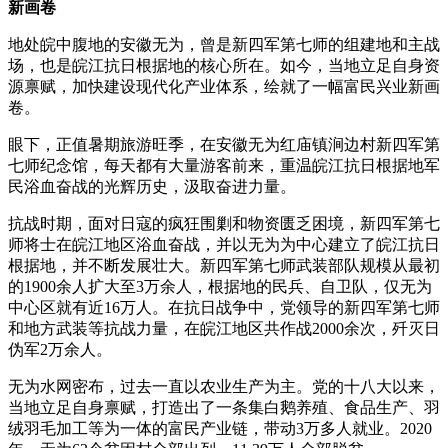
新画卷
地处皖中腹地的安徽无为，曾是新四军第七师的组建地和主战
场，也是皖江抗日根据地的核心所在。如今，当地立足自身资
源禀赋，加快建设现代化产业体系，绘就了一幅富民兴业新画
卷。
眼下，正值暑期旅游旺季，在安徽无为红庙镇涧边村新四军第
七师纪念馆，每天都有大量游客前来，重温皖江抗日根据地军
民浴血奋战的光辉历史，汲取奋进力量。
抗战时期，面对日寇的疯狂围剿和物资匮乏困境，新四军第七
师将士在皖江地区浴血奋战，并以无为为中心建立了皖江抗日
根据地，并不断发展壮大。新四军第七师武装部队规模从最初
的1900余人扩大至3万余人，根据地的民兵、自卫队，仅无为
中心区就有近16万人。在抗日战争中，党领导的新四军第七师
和地方武装等抗战力量，在皖江地区共作战2000余次，歼灭日
伪军2万余人。
无为水网密布，过去一直以农业生产为主。党的十八大以来，
当地立足自身禀赋，打造出了一条集白鹅养殖、食品生产、羽
绒羽毛加工等为一体的富民产业链，带动3万多人就业。2020