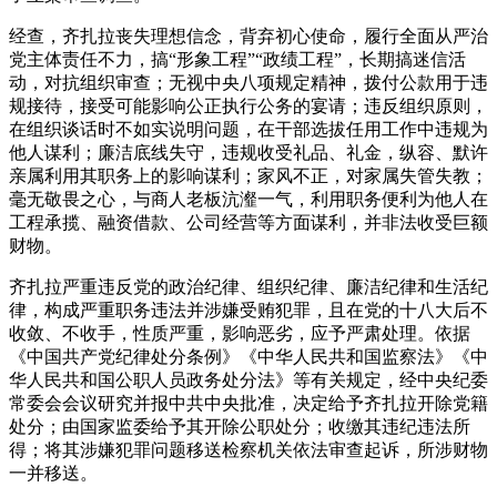
经查，齐扎拉丧失理想信念，背弃初心使命，履行全面从严治
党主体责任不力，搞“形象工程”“政绩工程”，长期搞迷信活
动，对抗组织审查；无视中央八项规定精神，拨付公款用于违
规接待，接受可能影响公正执行公务的宴请；违反组织原则，
在组织谈话时不如实说明问题，在干部选拔任用工作中违规为
他人谋利；廉洁底线失守，违规收受礼品、礼金，纵容、默许
亲属利用其职务上的影响谋利；家风不正，对家属失管失教；
毫无敬畏之心，与商人老板沆瀣一气，利用职务便利为他人在
工程承揽、融资借款、公司经营等方面谋利，并非法收受巨额
财物。
齐扎拉严重违反党的政治纪律、组织纪律、廉洁纪律和生活纪
律，构成严重职务违法并涉嫌受贿犯罪，且在党的十八大后不
收敛、不收手，性质严重，影响恶劣，应予严肃处理。依据
《中国共产党纪律处分条例》《中华人民共和国监察法》《中
华人民共和国公职人员政务处分法》等有关规定，经中央纪委
常委会会议研究并报中共中央批准，决定给予齐扎拉开除党籍
处分；由国家监委给予其开除公职处分；收缴其违纪违法所
得；将其涉嫌犯罪问题移送检察机关依法审查起诉，所涉财物
一并移送。