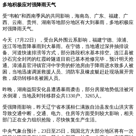
多地积极应对强降雨天气
受“韦帕”和西南季风的共同影响，海南岛、广东、福建、广
西、云南、贵州、湖南等地部分地区有大到暴雨，多地积极应
对强降雨天气。
今天（7月22日），受台风外围云系影响，福建宁德、漳浦、
连江等地普降暴雨到大暴雨。在宁德，当地通过深井抽排设
备、河道快速排涝等方式，部分路段积水基本排空。连江县被
沙石完全封闭的红霞岭隧道目前已基本抢修完毕，预计明天抢
通。漳浦县官浔镇官浔中学旁的虾池房由于降雨进水致多人被
困，当地迅速调派救援人员、消防车及橡皮艇赶赴现场展开营
救，成功转移8名被困人员。
昨晚，湖南益阳安化县遭遇暴雨袭击，部分房屋地势低洼被河
水倒灌，当地及时转移群众共1330户、3265人。
受强降雨影响，昨天辽宁省本溪桓仁满族自治县发生山洪灾害
导致交通中断，交通、电力、住房等方面受到较大影响，相关
部门正在全力组织抢险，尽快恢复生产生活。
中央气象台预计，23日至25日，我国北方大部分地区将有一次