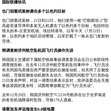
国际联播快讯
也门胡塞武装称袭击多个以色列目标
也门胡塞武装称，21日到22日，他们使用一枚“巴勒斯坦-2”型
高超音速导弹和多架无人机袭击了以色列多个目标，包括特拉
维夫的本-古里安机场、埃拉特港等。以军今天（7月22日）
称，以色列多个地区启动警报，以军拦截了一枚从也门发射的
导弹。
韩调查称济州航空坠机因飞行员操作失误
韩国国土交通部下属航空铁路事故调査委员会近日公布阶段性
调查报告称，在去年12月济州航空客机坠毁事件中，飞行员没
有关闭因鸟类撞击而严重受损的右侧发动机，却关闭了左侧发
动机，导致双侧发动机都失去动力。韩国民间航空飞行员协会
21日发表声明，对这一调查结果表示反对，批评该委员会无视
事故原因的复杂性，试图将事故断定为“飞行员失误”。
去年12月29日，韩国济州航空7C2216号航班在位于全罗南道
的务安机场降落时坠毁，导致179人遇难。
堪察加东岸远海发生6.0级地震