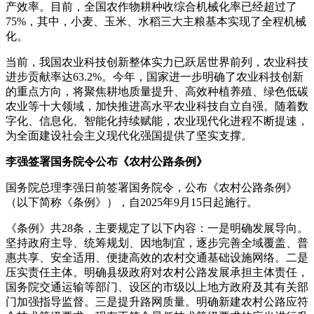
产效率。目前，全国农作物耕种收综合机械化率已经超过了
75%，其中，小麦、玉米、水稻三大主粮基本实现了全程机械
化。
当前，我国农业科技创新整体实力已跃居世界前列，农业科技
进步贡献率达63.2%。今年，国家进一步明确了农业科技创新
的重点方向，将聚焦耕地质量提升、高效种植养殖、绿色低碳
农业等十大领域，加快推进高水平农业科技自立自强。随着数
字化、信息化、智能化持续赋能，农业现代化进程不断提速，
为全面建设社会主义现代化强国提供了坚实支撑。
李强签署国务院令公布《农村公路条例》
国务院总理李强日前签署国务院令，公布《农村公路条例》
（以下简称《条例》），自2025年9月15日起施行。
《条例》共28条，主要规定了以下内容：一是明确发展导向。
坚持政府主导、统筹规划、因地制宜，逐步完善全域覆盖、普
惠共享、安全适用、便捷高效的农村交通基础设施网络。二是
压实责任主体。明确县级政府对农村公路发展承担主体责任，
国务院交通运输等部门、设区的市级以上地方政府及其有关部
门加强指导监督。三是提升路网质量。明确新建农村公路应符