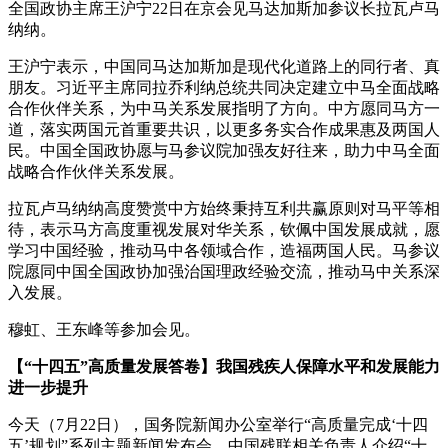
全国政协主席王沪宁22日在京会见马达加斯加参议长拉瓦卢马
纳纳。
王沪宁表示，中国同马达加斯加是现代化道路上的同行者、真
朋友。习近平主席同拉乔利纳总统共同决定建立中马全面战略
合作伙伴关系，为中马关系发展指明了方向。中方愿同马方一
道，落实两国元首重要共识，以更多务实合作成果惠及两国人
民。中国全国政协愿与马参议院加强友好往来，助力中马全面
战略合作伙伴关系发展。
拉瓦卢马纳纳高度赞赏中方始终秉持互利共赢原则对马平等相
待，表示马方高度重视发展对华关系，钦佩中国发展成就，愿
学习中国经验，推动马中各领域合作，造福两国人民。马参议
院愿同中国全国政协加强治国理政经验交流，推动马中关系深
入发展。
穆虹、王东峰等参加会见。
【“十四五”高质量发展答卷】我国残疾人保障水平和发展能力
进一步提升
今天（7月22日），国务院新闻办公室举行“高质量完成‘十四
五’规划”系列主题新闻发布会，中国残联相关负责人介绍“十