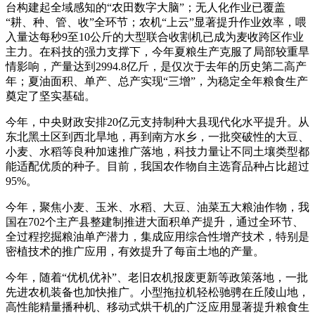
台构建起全域感知的“农田数字大脑”；无人化作业已覆盖
“耕、种、管、收”全环节；农机“上云”显著提升作业效率，喂
入量达每秒9至10公斤的大型联合收割机已成为麦收跨区作业
主力。在科技的强力支撑下，今年夏粮生产克服了局部较重旱
情影响，产量达到2994.8亿斤，是仅次于去年的历史第二高产
年；夏油面积、单产、总产实现“三增”，为稳定全年粮食生产
奠定了坚实基础。
今年，中央财政安排20亿元支持制种大县现代化水平提升。从
东北黑土区到西北旱地，再到南方水乡，一批突破性的大豆、
小麦、水稻等良种加速推广落地，科技力量让不同土壤类型都
能适配优质的种子。目前，我国农作物自主选育品种占比超过
95%。
今年，聚焦小麦、玉米、水稻、大豆、油菜五大粮油作物，我
国在702个主产县整建制推进大面积单产提升，通过全环节、
全过程挖掘粮油单产潜力，集成应用综合性增产技术，特别是
密植技术的推广应用，有效提升了每亩土地的产量。
今年，随着“优机优补”、老旧农机报废更新等政策落地，一批
先进农机装备也加快推广。小型拖拉机轻松驰骋在丘陵山地，
高性能精量播种机、移动式烘干机的广泛应用显著提升粮食生