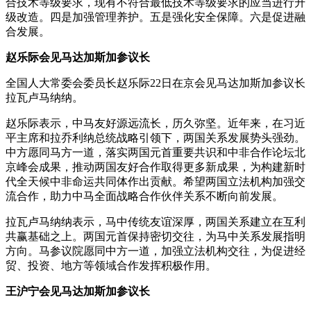
合技术等级要求，现有不符合最低技术等级要求的应当进行升
级改造。四是加强管理养护。五是强化安全保障。六是促进融
合发展。
赵乐际会见马达加斯加参议长
全国人大常委会委员长赵乐际22日在京会见马达加斯加参议长
拉瓦卢马纳纳。
赵乐际表示，中马友好源远流长，历久弥坚。近年来，在习近
平主席和拉乔利纳总统战略引领下，两国关系发展势头强劲。
中方愿同马方一道，落实两国元首重要共识和中非合作论坛北
京峰会成果，推动两国友好合作取得更多新成果，为构建新时
代全天候中非命运共同体作出贡献。希望两国立法机构加强交
流合作，助力中马全面战略合作伙伴关系不断向前发展。
拉瓦卢马纳纳表示，马中传统友谊深厚，两国关系建立在互利
共赢基础之上。两国元首保持密切交往，为马中关系发展指明
方向。马参议院愿同中方一道，加强立法机构交往，为促进经
贸、投资、地方等领域合作发挥积极作用。
王沪宁会见马达加斯加参议长