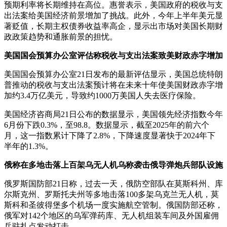
预期利率将长期维持在高位。惠誉表示，美国政府的税收与支
出法案给美国经济前景增加了挑战。此外，今年上半年美元显
著贬值，长期主权债券收益率高企，显示出市场对美国长期财
政政策趋势和通胀前景的担忧。
美国国会预算办公室评估称税收与支出法案致美财政赤字增加
美国国会预算办公室21日发布的最新评估显示，美国总统特朗
普推动的税收与支出法案预计将在未来十年使美国财政赤字增
加约3.4万亿美元，导致约1000万美国人失去医疗保险。
美国经济咨商局21日公布的数据显示，美国领先经济指数今年
6月份下跌0.3%，至98.8。数据显示，截至2025年的前六个
月，这一指数累计下降了2.8%，下降速度显著快于2024年下
半年的1.3%。
俄称在多地击落上百架乌无人机乌称袭击俄导弹炮兵部队设施
俄罗斯国防部21日称，过去一天，俄防空部队在莫斯科州、库
尔斯克州、罗斯托夫州等多地击落100多架乌克兰无人机，莫
斯科和圣彼得堡多个机场一度实施航空管制。俄国防部还称，
俄军对142个地区的乌军弹药库、无人机组装车间及外国雇佣
兵驻扎点发动打击。