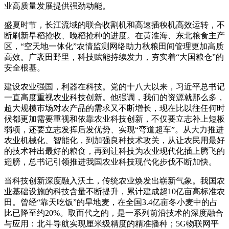
业高质量发展提供强劲动能。
盛夏时节，长江流域的联合收割机和高速插秧机高效运转，不
断刷新早稻抢收、晚稻抢种的进度。在黄淮海、东北粮食主产
区，“空天地一体化”农情监测网络助力秋粮田间管理更加高质
高效。广袤田野里，科技赋能持续发力，夯实着“大国粮仓”的
安全根基。
建设农业强国，利器在科技。党的十八大以来，习近平总书记
一直高度重视农业科技创新。他强调，我们的资源就那么多，
超大规模市场对农产品的需求又不断增长，现在比以往任何时
候都更加需要重视和依靠农业科技创新，不仅要立志补上短板
弱项，还要立志发挥后发优势、实现“弯道超车”。从大力推进
农业机械化、智能化，到加强良种技术攻关，从让农民用最好
的技术种出最好的粮食，再到让科技为农业现代化插上腾飞的
翅膀，总书记引领推进我国农业科技现代化步伐不断加快。
当科技创新深度融入沃土，传统农业焕发出崭新气象。我国农
业基础设施的科技含量不断提升，累计建成超10亿亩高标准农
田。曾经“靠天吃饭”的旱地麦，在全国3.4亿亩冬小麦中的占
比已降至约20%。取而代之的，是一系列前沿技术的深度融合
与应用：北斗导航实现厘米级精度的精准播种；5G物联网平