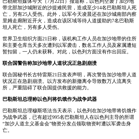
巴勒斯坦媒体今天（7月22日）报道称，以色列空袭了加沙地
带北部加沙城附近的沙提难民营，造成至少14名巴勒斯坦人死
亡，另有25人受伤。此外，以军今天凌晨还在加沙城南部内察
里姆走廊附近开火，造成在该区域等待人道援助的7名巴勒斯
坦人死亡，另有多人受伤。
世界卫生组织方面21日称，该机构工作人员在加沙地带的住所
和主要仓库当天多次遭到以军袭击，数名工作人员及家属遭短
暂扣留，一人仍未获释。对此，以色列方面没有作出回应。
联合国警告称加沙地带人道状况正急剧崩溃
联合国秘书长古特雷斯21日发表声明，再次警告加沙地带人道
状况正在急剧崩溃。以方发布的新撤离令导致数万人流离失
所，严重阻碍了联合国提供救援的能力。
巴勒斯坦总理称以色列将饥饿作为战争武器
巴勒斯坦总理穆斯塔法当天表示，以色列在加沙地带将饥饿作
为战争武器，已有超过995名巴勒斯坦人在以色列主导的所谓
“加沙人道主义基金会”物资分发点领取物资时遭以军袭击身
亡。