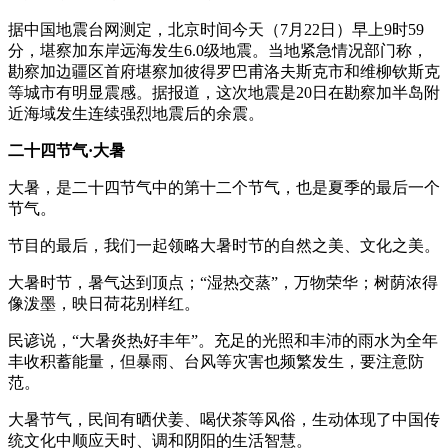
据中国地震台网测定，北京时间今天（7月22日）早上9时59
分，堪察加东岸远海发生6.0级地震。当地紧急情况部门称，
勘察加边疆区首府堪察加彼得罗巴甫洛夫斯克市和维柳钦斯克
等城市有明显震感。据报道，这次地震是20日在勘察加半岛附
近海域发生连续强烈地震后的余震。
二十四节气·大暑
大暑，是二十四节气中的第十二个节气，也是夏季的最后一个
节气。
节目的最后，我们一起领略大暑时节的自然之美、文化之美。
大暑时节，暑气达到顶点；“湿热交蒸”，万物荣华；树荫浓得
像泼墨，映日荷花别样红。
民谚说，“大暑炎热好丰年”。充足的光照和丰沛的雨水为全年
丰收积蓄能量，但暴雨、台风等灾害也频繁发生，要注意防
范。
大暑节气，民间有晒伏姜、喝伏茶等风俗，生动体现了中国传
统文化中顺应天时、调和阴阳的生活智慧。