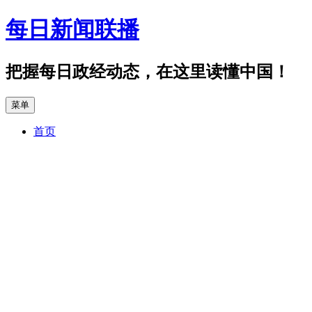
跳
每日新闻联播
至
正
文
把握每日政经动态，在这里读懂中国！
菜单
首页