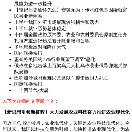
展能力进一步提升
【铭记历史缅怀先烈】安徽无为：传承红色基因绘就富
民兴业新画卷
上半年我国外汇市场展现较强韧性和活力
上半年就业形势总体稳定
十四届全国政协原常委、农业和农村委员会原副主任齐
扎拉严重违纪违法被开除党籍和公职
多地积极应对强降雨天气
国内联播快讯
惠誉将美国约25%行业展望下调至“恶化”
俄称在多地击落上百架乌无人机乌称袭击俄导弹炮兵部
队设施
巴称加沙城附近难民营遭以军袭击致14人死亡
国际联播快讯
二十四节气·大暑
以下为详细的文字版全文：
【新思想引领新征程】大力发展农业科技奋力推进农业现代化
习近平总书记强调，农业现代化，关键是农业科技现代化。今
年以来，我国以科技创新为引领，加快推进农业现代化，为农