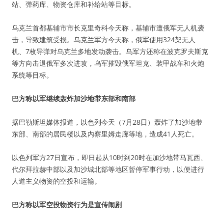
站、弹药库、物资仓库和补给站等目标。
乌克兰首都基辅市市长克里奇科今天称，基辅市遭俄军无人机袭
击，导致建筑受损。乌克兰军方今天称，俄军使用324架无人
机、7枚导弹对乌克兰多地发动袭击。乌军方还称在波克罗夫斯克
等方向击退俄军多次进攻，乌军摧毁俄军坦克、装甲战车和火炮
系统等目标。
巴方称以军继续轰炸加沙地带东部和南部
据巴勒斯坦媒体报道，以色列今天（7月28日）轰炸了加沙地带
东部、南部的居民楼以及内察里姆走廊等地，造成41人死亡。
以色列军方27日宣布，即日起从10时到20时在加沙地带马瓦西、
代尔拜拉赫中部以及加沙城北部等地区暂停军事行动，以便进行
人道主义物资的空投和运输。
巴方称以军空投物资行为是宣传闹剧