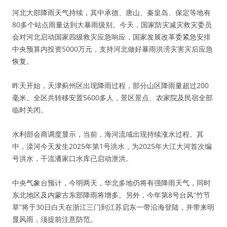
河北大部降雨天气持续，其中承德、唐山、秦皇岛、保定等地有
80多个站点雨量达到大暴雨级别。今天，国家防灾减灾救灾委员
会对河北启动国家四级救灾应急响应，国家发展改革委紧急安排
中央预算内投资5000万元，支持河北做好暴雨洪涝灾害灾后应急
恢复。
昨天开始，天津蓟州区出现降雨过程，部分山区降雨量超过200
毫米。全区共转移安置5600多人，景区景点、农家院及民宿全部
临时关闭。
水利部会商调度显示，当前，海河流域出现持续涨水过程。其
中，滦河今天发生2025年第1号洪水，为2025年大江大河首次编
号洪水，干流潘家口水库已启动泄洪。
中央气象台预计，今明两天，华北多地仍将有强降雨天气，同时
东北地区及内蒙古东部降雨将增多。另外，今年第8号台风“竹节
草”将于30日白天在浙江三门到江苏启东一带沿海登陆，并带来明
显风雨，须提前注意防范。