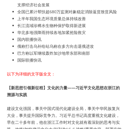
支撑经济社会发展
全国已累计帮扶超680万监测对象稳定消除返贫致贫风险
上半年我国生态环境质量总体持续改善
长江流域珍稀水生物种保护取得新进展
华北多地强降雨持续各地加紧抢险救灾
国内联播快讯
俄称打击乌补给站乌称在多方向击退俄进攻
巴方称以军继续轰炸加沙地带东部和南部
国际联播快讯
以下为详细的文字版全文：
【新思想引领新征程】文化的力量——习近平文化思想在浙江的
溯源与实践
建设文化强国，事关中国式现代化建设全局，事关中华民族复兴
大业，事关提升国际竞争力。习近平总书记高度重视文化建设，
早在二十多年前，他在浙江工作时对文化就有着深刻的思考与实