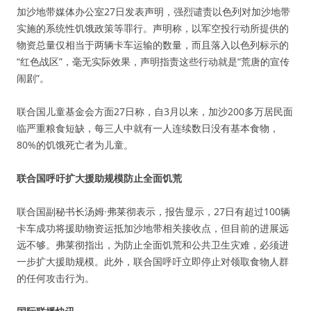
加沙地带媒体办公室27日发表声明，强烈谴责以色列对加沙地带
实施的系统性饥饿政策等罪行。声明称，以军空投行动所提供的
物资总量仅相当于两辆卡车运输的数量，而且落入以色列标示的
“红色战区”，毫无实际效果，声明指责这些行动就是“荒唐的宣传
闹剧”。
联合国儿童基金会方面27日称，自3月以来，加沙200多万居民面
临严重粮食短缺，每三人中就有一人连续数日没有基本食物，
80%的饥饿死亡者为儿童。
联合国呼吁扩大援助规模防止全面饥荒
联合国副秘书长汤姆·弗莱彻表示，报告显示，27日有超过100辆
卡车成功将援助物资运抵加沙地带相关接收点，但目前的进展远
远不够。弗莱彻指出，为防止全面饥荒和公共卫生灾难，必须进
一步扩大援助规模。此外，联合国呼吁立即停止对领取食物人群
的任何攻击行为。