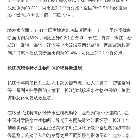
空气质量方面，全国339个地级及以上城市平均空气质量优良天
数比例为83.8%，同比上升1个百分点；全国PM2.5平均浓度为
32.1微克/立方米，同比下降2.4%。
地表水方面，3641个国家地表水考核断面中，Ⅰ—Ⅲ类水质优良
断面比例为89%，同比上升0.2个百分点；长江、黄河、珠江、松
花江、淮河、海河、辽河等七大流域及西北诸河、西南诸河和浙
闽片河流水质优良断面比例为90.4%，同比上升0.1个百分点。
长江流域珍稀水生物种保护取得新进展
长江十年禁渔目前已进入中期关键节点，在人工繁育、智能监测
等一系列科技手段的支撑下，长江流域珍稀水生物种保护、鱼类
资源总体恢复成效显著。
江豚是长江特有的珍稀水生哺乳动物，被称为“水中大熊猫”。在
中国科学院水生生物所，近期又有两头雌性江豚怀孕。长江十年
禁渔实施以来，这里已经实现了对江豚胚胎发育全过程的超声影
像监测，构建了从卵泡发育之后不同阶段的影像图谱。此外，水