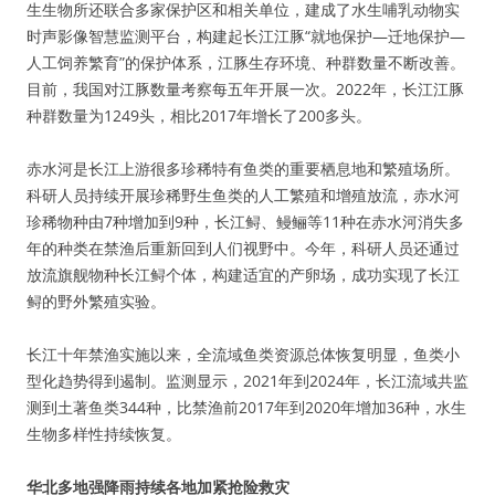
生生物所还联合多家保护区和相关单位，建成了水生哺乳动物实
时声影像智慧监测平台，构建起长江江豚“就地保护—迁地保护—
人工饲养繁育”的保护体系，江豚生存环境、种群数量不断改善。
目前，我国对江豚数量考察每五年开展一次。2022年，长江江豚
种群数量为1249头，相比2017年增长了200多头。
赤水河是长江上游很多珍稀特有鱼类的重要栖息地和繁殖场所。
科研人员持续开展珍稀野生鱼类的人工繁殖和增殖放流，赤水河
珍稀物种由7种增加到9种，长江鲟、鳗鲡等11种在赤水河消失多
年的种类在禁渔后重新回到人们视野中。今年，科研人员还通过
放流旗舰物种长江鲟个体，构建适宜的产卵场，成功实现了长江
鲟的野外繁殖实验。
长江十年禁渔实施以来，全流域鱼类资源总体恢复明显，鱼类小
型化趋势得到遏制。监测显示，2021年到2024年，长江流域共监
测到土著鱼类344种，比禁渔前2017年到2020年增加36种，水生
生物多样性持续恢复。
华北多地强降雨持续各地加紧抢险救灾