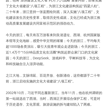
践，他将“加快建设文化大省”列为“八八战略”重要内容，部署实施
了文化大省建设“八项工程”，为浙江文化建设构筑起“四梁八柱”。
二十年来，浙江坚持一张蓝图绘到底，深入实施“八项工程”，文
化建设发生历史性变革，取得历史性成就，文化已经成为浙江推
动高质量发展建设共同富裕示范区的强劲动力。
今天的浙江，每天有百万游客来到良渚遗址、西湖、杭州国家版
本馆等文化地标，感受中华文明的璀璨；今天的浙江，平均每天
超1000场各类演出，吸引大批青年观众走进剧场；今天的浙江，
近1.4万个“15分钟品质文化生活圈”构筑起群众家门口的文化家
园；今天的浙江，DeepSeek、游戏科学、宇树科技等，为文化
和科技融合注入澎湃动能。
之江大地，文脉绵延、百花齐放、创新涌动，这些都源于二十年
前，浙江启动实施的文化大省建设“八项工程”。
2002年10月，习近平同志履新浙江。当年11月，他在杭州调研的
第一站就选在了西湖。当时，西湖正开展综合保护工程，可是对
于历史遗存、文化景观、旅游设施的拆与建却陷入了两难。