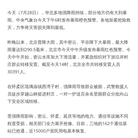
今天（7月28日），华北多地强降雨持续，部分地方仍有大到暴
雨。中央气象台今天下午6时发布暴雨橙色预警。各地加紧抢险救
灾，力争将灾害损失降到最低。
昨晚以来，北京普降大雨，其中密云、平谷降下大暴雨，最大降
雨量达到290.5毫米，北京市今天中午升级发布暴雨红色预警。今
天中午开始，密云水库加大下泄流量，并紧急组织对下游沿岸村
庄群众转移安置。截至今天14时，北京全市共转移安置人员
30391人。
在怀柔区琉璃庙镇西湾子村，强降雨导致群众被困，武警救援人
员徒步穿越山林挺进村庄，一对一护送百余名受困群众分批向山
下安全区域转移。
受强降雨影响，密云、怀柔、延庆等地的电力、通信等设施不同
程度受损，相关部门全力展开抢修。目前，三地的162个通信基
站已抢通，近15000户居民用电基本恢复。