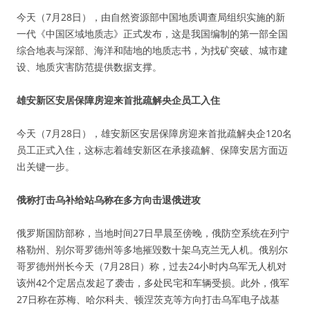
今天（7月28日），由自然资源部中国地质调查局组织实施的新
一代《中国区域地质志》正式发布，这是我国编制的第一部全国
综合地表与深部、海洋和陆地的地质志书，为找矿突破、城市建
设、地质灾害防范提供数据支撑。
雄安新区安居保障房迎来首批疏解央企员工入住
今天（7月28日），雄安新区安居保障房迎来首批疏解央企120名
员工正式入住，这标志着雄安新区在承接疏解、保障安居方面迈
出关键一步。
俄称打击乌补给站乌称在多方向击退俄进攻
俄罗斯国防部称，当地时间27日早晨至傍晚，俄防空系统在列宁
格勒州、别尔哥罗德州等多地摧毁数十架乌克兰无人机。俄别尔
哥罗德州州长今天（7月28日）称，过去24小时内乌军无人机对
该州42个定居点发起了袭击，多处民宅和车辆受损。此外，俄军
27日称在苏梅、哈尔科夫、顿涅茨克等方向打击乌军电子战基