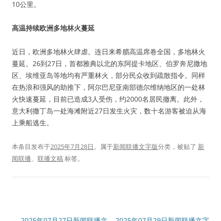
10公里。
高温持续欧洲多地林火蔓延
近日，欧洲多地林火肆虐。连日来希腊高温席卷全国，多地林火
蔓延。26到27日，首都雅典以北的东阿提卡地区、伯罗奔尼撒地
区、埃维亚岛等地均有严重林火，部分民众收到疏散指令。同样
在热浪和强风的助推下，阿尔巴尼亚南部德尔维纳地区的一处林
火快速蔓延，目前已造成3人受伤，约2000名居民撤离。此外，
意大利撒丁岛一处海滩附近27日发生火灾，数十名游客被迫从海
上乘船逃生。
本条目发布于
2025年7月28日
。属于
新闻联播文字版
分类，被贴了
新
闻联播
、
联播文稿
标签。
文
←
2025年07月27日新闻联播文
2025年07月29日新闻联播文字