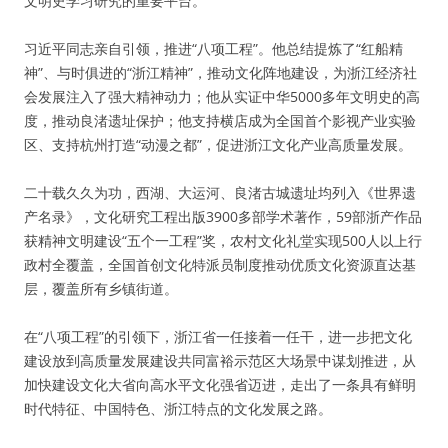
文明史学习研究的重要平台。
习近平同志亲自引领，推进“八项工程”。他总结提炼了“红船精
神”、与时俱进的“浙江精神”，推动文化阵地建设，为浙江经济社
会发展注入了强大精神动力；他从实证中华5000多年文明史的高
度，推动良渚遗址保护；他支持横店成为全国首个影视产业实验
区、支持杭州打造“动漫之都”，促进浙江文化产业高质量发展。
二十载久久为功，西湖、大运河、良渚古城遗址均列入《世界遗
产名录》，文化研究工程出版3900多部学术著作，59部浙产作品
获精神文明建设“五个一工程”奖，农村文化礼堂实现500人以上行
政村全覆盖，全国首创文化特派员制度推动优质文化资源直达基
层，覆盖所有乡镇街道。
在“八项工程”的引领下，浙江省一任接着一任干，进一步把文化
建设放到高质量发展建设共同富裕示范区大场景中谋划推进，从
加快建设文化大省向高水平文化强省迈进，走出了一条具有鲜明
时代特征、中国特色、浙江特点的文化发展之路。