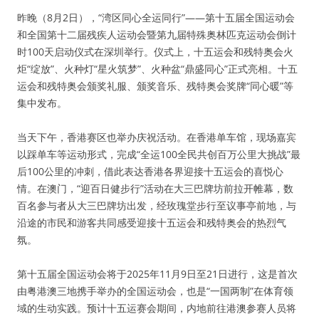
昨晚（8月2日），“湾区同心全运同行”——第十五届全国运动会
和全国第十二届残疾人运动会暨第九届特殊奥林匹克运动会倒计
时100天启动仪式在深圳举行。仪式上，十五运会和残特奥会火
炬“绽放”、火种灯“星火筑梦”、火种盆“鼎盛同心”正式亮相。十五
运会和残特奥会颁奖礼服、颁奖音乐、残特奥会奖牌“同心暖”等
集中发布。
当天下午，香港赛区也举办庆祝活动。在香港单车馆，现场嘉宾
以踩单车等运动形式，完成“全运100全民共创百万公里大挑战”最
后100公里的冲刺，借此表达香港各界迎接十五运会的喜悦心
情。在澳门，“迎百日健步行”活动在大三巴牌坊前拉开帷幕，数
百名参与者从大三巴牌坊出发，经玫瑰堂步行至议事亭前地，与
沿途的市民和游客共同感受迎接十五运会和残特奥会的热烈气
氛。
第十五届全国运动会将于2025年11月9日至21日进行，这是首次
由粤港澳三地携手举办的全国运动会，也是“一国两制”在体育领
域的生动实践。预计十五运赛会期间，内地前往港澳参赛人员将