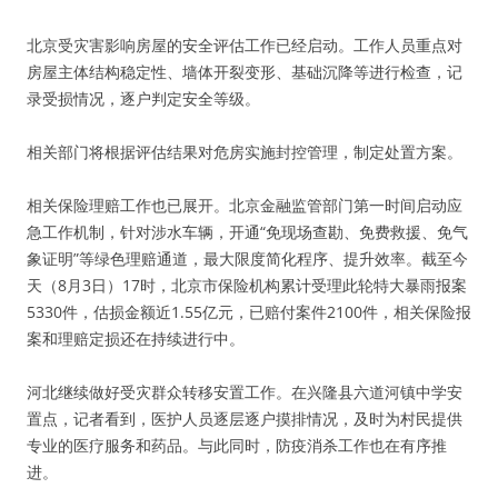
北京受灾害影响房屋的安全评估工作已经启动。工作人员重点对
房屋主体结构稳定性、墙体开裂变形、基础沉降等进行检查，记
录受损情况，逐户判定安全等级。
相关部门将根据评估结果对危房实施封控管理，制定处置方案。
相关保险理赔工作也已展开。北京金融监管部门第一时间启动应
急工作机制，针对涉水车辆，开通“免现场查勘、免费救援、免气
象证明”等绿色理赔通道，最大限度简化程序、提升效率。截至今
天（8月3日）17时，北京市保险机构累计受理此轮特大暴雨报案
5330件，估损金额近1.55亿元，已赔付案件2100件，相关保险报
案和理赔定损还在持续进行中。
河北继续做好受灾群众转移安置工作。在兴隆县六道河镇中学安
置点，记者看到，医护人员逐层逐户摸排情况，及时为村民提供
专业的医疗服务和药品。与此同时，防疫消杀工作也在有序推
进。