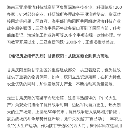
海南三亚崖州湾科技城高新区集聚深海科技企业、科研院所1200
多家，针对部分企业、科研院所办理政务事项流程复杂、资源对
接困难等问题，区政府、海事部门和园区共同组建深海科技产业
政务服务联盟，三亚海事局还将政务窗口开到了园区内部，科考
船舶登记、海域施工作业许可等20多个事项实现一次性办理。学
习教育开展以来，三亚查摆问题1200多个，正逐项推动整改。
【铭记历史缅怀先烈】甘肃庆阳：从陇东粮仓到算力高地
甘肃庆阳是陕甘宁边区的重要组成部分，拱卫着延安，也为抗战
提供了重要的物资保障。如今，庆阳立足资源禀赋，在扩大特色
农业优势的同时，加快发展算力产业，不断推动高质量发展。
走进甘肃庆阳的南梁革命纪念馆，这首耳熟能详的《军民大生
产》为观众们描绘了抗日战争时期，边区军民自力更生、热火朝
天的生产场景。上世纪30年代末，抗日战争进入战略相持阶段，
敌后战场的斗争形势日益严峻，党中央发起了“自己动手，丰衣足
食”的大生产运动。作为陕甘宁边区的西大门，庆阳军民在这里用