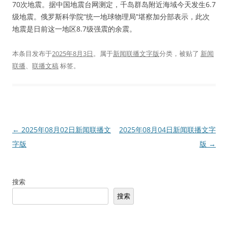
70次地震。据中国地震台网测定，千岛群岛附近海域今天发生6.7
级地震。俄罗斯科学院“统一地球物理局”堪察加分部表示，此次
地震是日前这一地区8.7级强震的余震。
本条目发布于
2025年8月3日
。属于
新闻联播文字版
分类，被贴了
新闻
联播
、
联播文稿
标签。
文
←
2025年08月02日新闻联播文
2025年08月04日新闻联播文字
章
字版
版
→
导
航
搜索
搜索