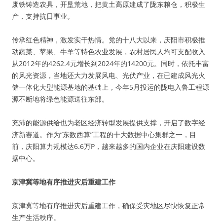
废铁铸造农具，开垦荒地，把黄土高原建成了陇东粮仓，积极生
产，支持抗日事业。
传承红色精神，激发实干热情。党的十八大以来，庆阳市积极推
动蔬菜、苹果、牛羊等特色农业发展，农村居民人均可支配收入
从2012年的4262.4元增长到2024年的14200元。同时，依托丰富
的风光资源，当地还大力发展风电、光伏产业，在已建成风光火
储一体化大型能源基地的基础上，今年5月投运的陇电入鲁工程源
源不断地将绿色能源送往东部。
充沛的能源供给也为老区经济转型发展提供支撑，开启了数字经
济新赛道。作为“东数西算”工程的十大数据中心集群之一，目
前，庆阳算力规模达6.6万P，越来越多的国内企业在庆阳建设数
据中心。
京津冀等地有序推进灾后重建工作
京津冀等地有序推进灾后重建工作，确保受灾地区尽快恢复正常
生产生活秩序。