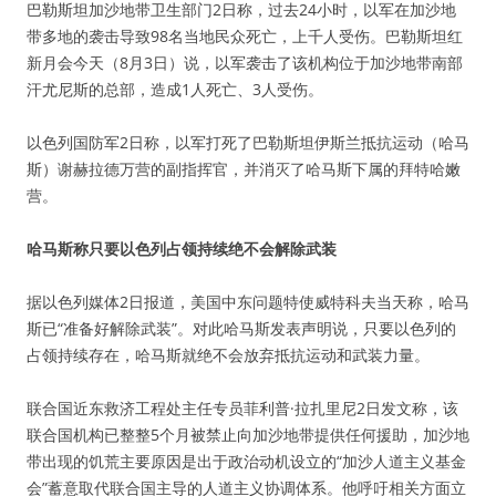
巴勒斯坦加沙地带卫生部门2日称，过去24小时，以军在加沙地
带多地的袭击导致98名当地民众死亡，上千人受伤。巴勒斯坦红
新月会今天（8月3日）说，以军袭击了该机构位于加沙地带南部
汗尤尼斯的总部，造成1人死亡、3人受伤。
以色列国防军2日称，以军打死了巴勒斯坦伊斯兰抵抗运动（哈马
斯）谢赫拉德万营的副指挥官，并消灭了哈马斯下属的拜特哈嫩
营。
哈马斯称只要以色列占领持续绝不会解除武装
据以色列媒体2日报道，美国中东问题特使威特科夫当天称，哈马
斯已“准备好解除武装”。对此哈马斯发表声明说，只要以色列的
占领持续存在，哈马斯就绝不会放弃抵抗运动和武装力量。
联合国近东救济工程处主任专员菲利普·拉扎里尼2日发文称，该
联合国机构已整整5个月被禁止向加沙地带提供任何援助，加沙地
带出现的饥荒主要原因是出于政治动机设立的“加沙人道主义基金
会”蓄意取代联合国主导的人道主义协调体系。他呼吁相关方面立