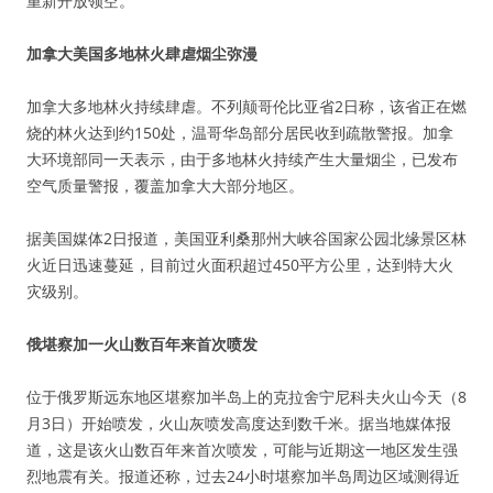
重新开放领空。
加拿大美国多地林火肆虐烟尘弥漫
加拿大多地林火持续肆虐。不列颠哥伦比亚省2日称，该省正在燃
烧的林火达到约150处，温哥华岛部分居民收到疏散警报。加拿
大环境部同一天表示，由于多地林火持续产生大量烟尘，已发布
空气质量警报，覆盖加拿大大部分地区。
据美国媒体2日报道，美国亚利桑那州大峡谷国家公园北缘景区林
火近日迅速蔓延，目前过火面积超过450平方公里，达到特大火
灾级别。
俄堪察加一火山数百年来首次喷发
位于俄罗斯远东地区堪察加半岛上的克拉舍宁尼科夫火山今天（8
月3日）开始喷发，火山灰喷发高度达到数千米。据当地媒体报
道，这是该火山数百年来首次喷发，可能与近期这一地区发生强
烈地震有关。报道还称，过去24小时堪察加半岛周边区域测得近