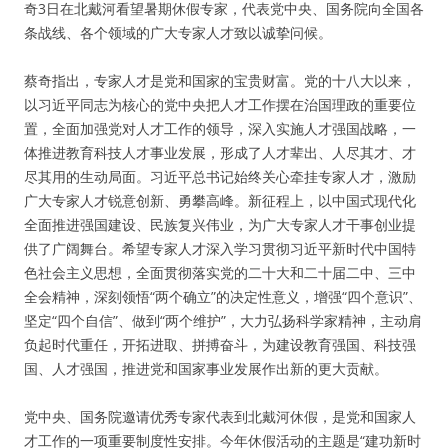
奇3日在北戴河看望暑期休假专家，代表党中央、国务院向全国各
条战线、各个领域的广大专家人才致以诚挚问候。
蔡奇指出，专家人才是党和国家的宝贵财富。党的十八大以来，
以习近平同志为核心的党中央把人才工作摆在治国理政的重要位
置，全面加强党对人才工作的领导，深入实施人才强国战略，一
体推进教育科技人才事业发展，形成了人才辈出、人尽其才、才
尽其用的生动局面。习近平总书记始终关心牵挂专家人才，激励
广大专家人才锐意创新、勇攀高峰。新征程上，以中国式现代化
全面推进强国建设、民族复兴伟业，为广大专家人才干事创业提
供了广阔舞台。希望专家人才深入学习贯彻习近平新时代中国特
色社会主义思想，全面贯彻落实党的二十大和二十届二中、三中
全会精神，深刻领悟“两个确立”的决定性意义，增强“四个意识”、
坚定“四个自信”、做到“两个维护”，大力弘扬科学家精神，主动肩
负起时代重任，开拓进取、拼搏奋斗，为建设教育强国、科技强
国、人才强国，推进党和国家事业发展作出新的更大贡献。
党中央、国务院邀请优秀专家代表到北戴河休假，是党和国家人
才工作的一项重要制度性安排。今年休假活动的主题是“建功新时