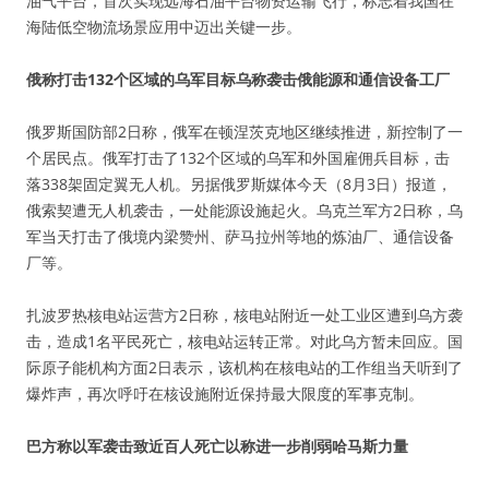
油气平台，首次实现远海石油平台物资运输飞行，标志着我国在
海陆低空物流场景应用中迈出关键一步。
俄称打击132个区域的乌军目标乌称袭击俄能源和通信设备工厂
俄罗斯国防部2日称，俄军在顿涅茨克地区继续推进，新控制了一
个居民点。俄军打击了132个区域的乌军和外国雇佣兵目标，击
落338架固定翼无人机。另据俄罗斯媒体今天（8月3日）报道，
俄索契遭无人机袭击，一处能源设施起火。乌克兰军方2日称，乌
军当天打击了俄境内梁赞州、萨马拉州等地的炼油厂、通信设备
厂等。
扎波罗热核电站运营方2日称，核电站附近一处工业区遭到乌方袭
击，造成1名平民死亡，核电站运转正常。对此乌方暂未回应。国
际原子能机构方面2日表示，该机构在核电站的工作组当天听到了
爆炸声，再次呼吁在核设施附近保持最大限度的军事克制。
巴方称以军袭击致近百人死亡以称进一步削弱哈马斯力量