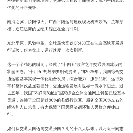
科技创新能力显著增强，交通强国建设全面提速，成为中国式现
代化的开路先锋。
南海之滨，骄阳似火。广西平陆运河建设现场机声轰鸣、货车穿
梭，通江达海的世纪工程正在全力冲刺。
东北平原，风驰电掣。全球最快高铁CR450正在沈白高铁开展运
行试验，仪表盘上，运行速度一次次刷新。
这一个个精彩的瞬间，绘就了“十四五”收官之年交通强国建设的
壮丽画卷。“十四五”规划纲要明确提出，到2025年，我国综合交
通运输基本实现一体化融合发展，综合能力、服务品质、运行效
率和整体效益显著提升，交通运输发展向世界一流水平迈进。过
去五年，我国“6轴7廊8通道”国家综合立体交通网主骨架已经基本
贯通，连接了全国超过80%的县级行政区、服务全国90%左右的
经济和人口总量，有力保障了国民经济循环和人民群众便捷出
行。
如何从交通大国迈向交通强国？党的十八大以来，以习近平同志