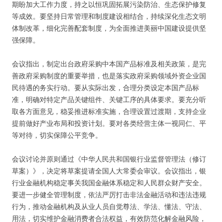
期盼加大工作力度，持之以恒巩固拓展污染防治、生态保护修复
等成效。要坚持日常管理和制度建设相结合，持续深化生态文明
体制改革，细化完善配套制度，为全面推进美丽中国建设提供坚
强保障。
会议指出，制定出台政府采购中本国产品标准及相关政策，是完
善政府采购制度的重要举措，也是落实政府采购领域外资企业国
民待遇的务实行动。要从实际出发，合理分类设定本国产品标
准，明确对特定产品关键组件、关键工序的具体要求。要充分听
取各方面意见，稳妥推进标准实施，合理设置过渡期，支持企业
提前做好产业布局和投资计划。要对各类经营主体一视同仁、平
等对待，切实保障公平竞争。
会议讨论并原则通过《中华人民共和国银行业监督管理法（修订
草案）》，决定将草案提请全国人大常委会审议。会议指出，银
行业金融机构稳定事关我国金融体系稳定和人民群众财产安全。
要进一步健全管理制度，依法严厉打击非法金融活动和违法违规
行为，推动金融机构及从业人员自觉尊法、学法、懂法、守法、
用法，切实维护金融消费者合法权益，有效防范化解金融风险，