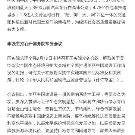
今天的中国，平均每天约8.3万艘次船舶进出港口；1.5万班次航
班翱翔蓝天；3500万辆汽车穿行在高速公路；4.78亿件包裹投递
城乡；1.8亿人次跨区域出行。“陆、海、天、网”四位一体的交通
图构建出新时代国土空间的新格局，为经济社会高质量发展提供
有力支撑。
李强主持召开国务院常务会议
国务院总理李强9月19日主持召开国务院常务会议，听取关于贯
彻落实全国生态环境保护大会精神全面推进美丽中国建设工作情
况的汇报，研究关于在政府采购中实施本国产品标准及相关政
策，讨论《中华人民共和国银行业监督管理法（修订草案）》。
会议指出，美丽中国建设是一项长期的系统性工程，需要久久为
功。要深入贯彻习近平生态文明思想，牢固树立和践行绿水青山
就是金山银山理念，坚持生态优先、节约集约、绿色低碳发展，
不断推动美丽中国建设迈上新台阶。要坚持统筹推进高质量发展
和高水平保护，以高水平保护增强绿色发展动能，以高质量发展
降低资源环境代价。要坚持目标导向和问题导向，聚焦人民群众