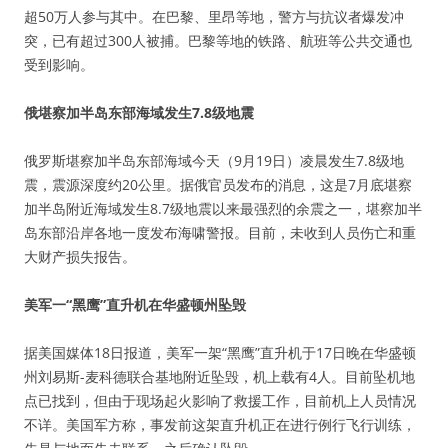
超50万人参与其中。在巴黎、里昂等地，警方与抗议者爆发冲
突，已有超过300人被捕。巴黎等地的铁路、航班等公共交通也
受到影响。
俄堪察加半岛东部海域发生7.8级地震
俄罗斯堪察加半岛东部海域今天（9月19日）凌晨发生7.8级地
震，震源深度约20公里。据俄官员发布的消息，这是7月底堪察
加半岛附近海域发生8.7级地震以来最强烈的余震之一，
堪察加半
岛东部沿岸各地一度发布海啸警报。目前，未收到人员伤亡和重
大财产损失报告。
美军一“黑鹰”直升机在华盛顿州坠毁
据美国媒体18日报道，美军一架“黑鹰”直升机于17日晚在华盛顿
州刘易斯-麦科德联合基地附近坠毁，机上载有4人。目前坠机地
点已找到，但由于现场起火影响了救援工作，目前机上人员情况
不详。美国军方称，事发前这架直升机正在进行例行飞行训练，