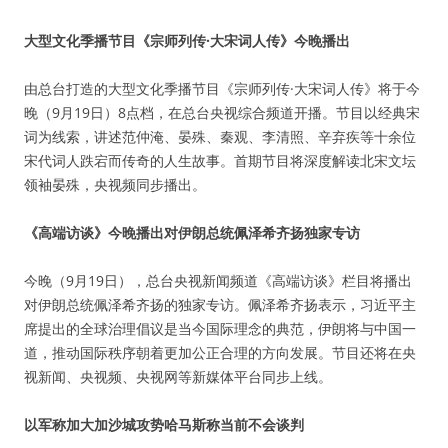
大型文化季播节目《宗师列传·大宋词人传》今晚播出
由总台打造的大型文化季播节目《宗师列传·大宋词人传》将于今
晚（9月19日）8点档，在总台央视综合频道开播。节目以经典宋
词为线索，讲述范仲淹、晏殊、秦观、李清照、辛弃疾等十余位
宋代词人跌宕而传奇的人生故事。首期节目将深度解读北宋文坛
领袖晏殊，央视频同步播出。
《高端访谈》今晚播出对伊朗总统佩泽希齐扬独家专访
今晚（9月19日），总台央视新闻频道《高端访谈》栏目将播出
对伊朗总统佩泽希齐扬的独家专访。佩泽希齐扬表示，习近平主
席提出的全球治理倡议是当今国际理念的典范，伊朗将与中国一
道，推动国际秩序朝着更加公正合理的方向发展。节目还将在央
视新闻、央视频、央视网等新媒体平台同步上线。
以军称加大加沙城攻势哈马斯称当前不会谈判