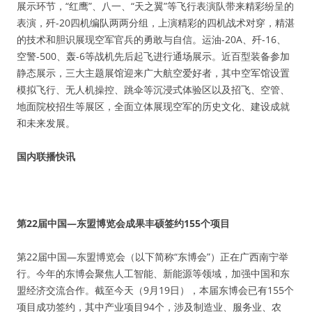
展示环节，“红鹰”、八一、“天之翼”等飞行表演队带来精彩纷呈的
表演，歼-20四机编队两两分组，上演精彩的四机战术对穿，精湛
的技术和胆识展现空军官兵的勇敢与自信。运油-20A、歼-16、
空警-500、轰-6等战机先后起飞进行通场展示。近百型装备参加
静态展示，三大主题展馆迎来广大航空爱好者，其中空军馆设置
模拟飞行、无人机操控、跳伞等沉浸式体验区以及招飞、空管、
地面院校招生等展区，全面立体展现空军的历史文化、建设成就
和未来发展。
国内联播快讯
第22届中国—东盟博览会成果丰硕签约155个项目
第22届中国—东盟博览会（以下简称“东博会”）正在广西南宁举
行。今年的东博会聚焦人工智能、新能源等领域，加强中国和东
盟经济交流合作。截至今天（9月19日），本届东博会已有155个
项目成功签约，其中产业项目94个，涉及制造业、服务业、农