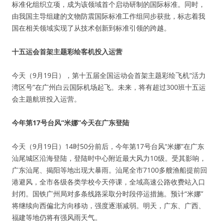
标准化组织立项，成为该领域首个启动研制的国际标准。同时，
由我国主导组建的文物防震国际标准工作组同步获批，标志着我
国在相关领域实现了从技术创新到标准引领的跨越。
十五运会首架主题彩绘客机投入运营
今天（9月19日），第十五届全国运动会首架主题彩绘飞机“活力
湾区号”在广州白云国际机场起飞。未来，将有超过300班十五运
会主题航班投入运营。
今年第17号台风“米娜”今天在广东登陆
今天（9月19日）14时50分前后，今年第17号台风“米娜”在广东
汕尾城区沿海登陆，登陆时中心附近最大风力10级。受其影响，
广东汕尾、揭阳等地出现大暴雨。汕尾全市7100多艘渔船提前回
港避风，全市各级各类学校今天停课，全域高速公路收费站入口
封闭。国铁广州局对多条线路采取分时段停运措施。预计“米娜”
将继续向西偏北方向移动，强度逐渐减弱。明天，广东、广西、
福建等地仍将有强风雨天气。