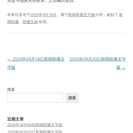
先是与地面失去联系，之后确认坠毁。
本条目发布于
2025年9月19日
。属于
新闻联播文字版
分类，被贴了
新
闻联播
、
联播文稿
标签。
文
←
2025年09月18日新闻联播文
2025年09月20日新闻联播文字
章
字版
版
→
导
航
搜索
搜索
近期文章
2026年08月06日新闻联播文字版
2026年08月05日新闻联播文字版