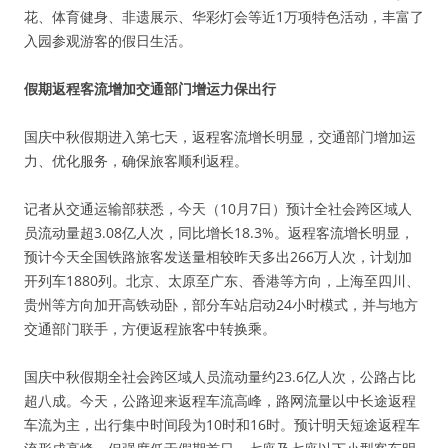
花、体育健身、非遗展示、华彩灯会等近1万项特色活动，丰富了
入园参观游客的假日生活。
假期返程客流增加交通部门增运力保出行
国庆中秋假期进入第七天，返程客流增长明显，交通部门增加运
力、优化服务，确保旅客顺利返程。
记者从交通运输部获悉，今天（10月7日）预计全社会跨区域人
员流动量超3.08亿人次，同比增长18.3%。返程客流增长明显，
预计今天全国铁路旅客发送量相较昨天多出266万人次，计划加
开列车1880列。北京、太原至广东、香港等方向，上海至四川、
贵州等方向加开高铁动卧，部分车站启动24小时模式，并与地方
交通部门联手，方便返程旅客中转换乘。
国庆中秋假期全社会跨区域人员流动量约23.6亿人次，公路占比
超八成。今天，公路迎来返程车流高峰，路网流量以中长途返程
车流为主，出行集中时间段为10时和16时。预计明天短途返程车