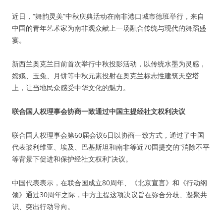
近日，“舞韵灵美”中秋庆典活动在南非港口城市德班举行，来自
中国的青年艺术家为南非观众献上一场融合传统与现代的舞蹈盛
宴。
新西兰奥克兰日前首次举行中秋投影活动，以传统水墨为灵感，
嫦娥、玉兔、月饼等中秋元素投射在奥克兰标志性建筑天空塔
上，让当地民众感受中华文化的魅力。
联合国人权理事会协商一致通过中国主提经社文权利决议
联合国人权理事会第60届会议6日以协商一致方式，通过了中国
代表玻利维亚、埃及、巴基斯坦和南非等近70国提交的“消除不平
等背景下促进和保护经社文权利”决议。
中国代表表示，在联合国成立80周年、《北京宣言》和《行动纲
领》通过30周年之际，中方主提这项决议旨在弥合分歧、凝聚共
识、突出行动导向。