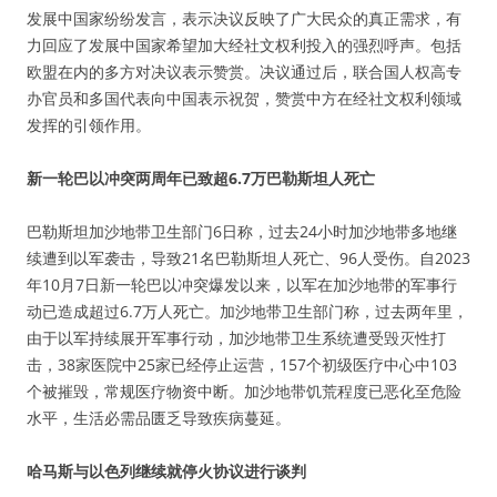
发展中国家纷纷发言，表示决议反映了广大民众的真正需求，有
力回应了发展中国家希望加大经社文权利投入的强烈呼声。包括
欧盟在内的多方对决议表示赞赏。决议通过后，联合国人权高专
办官员和多国代表向中国表示祝贺，赞赏中方在经社文权利领域
发挥的引领作用。
新一轮巴以冲突两周年已致超6.7万巴勒斯坦人死亡
巴勒斯坦加沙地带卫生部门6日称，过去24小时加沙地带多地继
续遭到以军袭击，导致21名巴勒斯坦人死亡、96人受伤。自2023
年10月7日新一轮巴以冲突爆发以来，以军在加沙地带的军事行
动已造成超过6.7万人死亡。加沙地带卫生部门称，过去两年里，
由于以军持续展开军事行动，加沙地带卫生系统遭受毁灭性打
击，38家医院中25家已经停止运营，157个初级医疗中心中103
个被摧毁，常规医疗物资中断。加沙地带饥荒程度已恶化至危险
水平，生活必需品匮乏导致疾病蔓延。
哈马斯与以色列继续就停火协议进行谈判