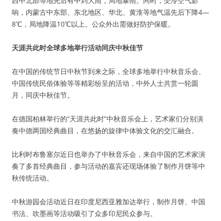
西中北部等地先后有中到大雨，局地暴雨。同时，受冷空气影
响，内蒙古中东部、东北地区、华北、黄淮等地气温先后下降4—
8℃，局地降温10℃以上。公众外出需做好防护保暖。
天涯共此时全球多地举行活动同庆中秋佳节
在中国的传统节日中秋节到来之际，全球多地举行中秋音乐会、
中国传统民俗体验等等精彩纷呈的活动，中外人士共赏一轮圆
月，同庆中秋佳节。
在德国柏林举行的“天涯共此时”中秋音乐会上，艺术家们分别演
奏中德两国经典曲目，在悠扬的旋律中体验文化的交汇融合。
比利时布鲁塞尔近日也举办了中秋音乐会，来自中国的艺术家演
奏了多首经典曲目，参与活动的嘉宾还现场体验了制作月饼等中
秋传统活动。
中秋游园会活动近日在印度尼西亚雅加达举行，制作月饼、中国
书法、吹墨画等活动吸引了众多印尼民众参与。