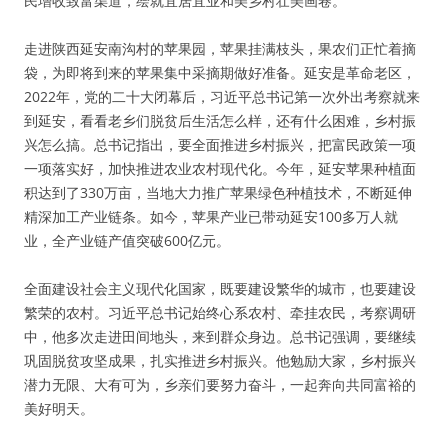
民增收致富渠道，绘就宜居宜业和美乡村壮美画卷。
走进陕西延安南沟村的苹果园，苹果挂满枝头，果农们正忙着摘
袋，为即将到来的苹果集中采摘期做好准备。延安是革命老区，
2022年，党的二十大闭幕后，习近平总书记第一次外出考察就来
到延安，看看老乡们脱贫后生活怎么样，还有什么困难，乡村振
兴怎么搞。总书记指出，要全面推进乡村振兴，把富民政策一项
一项落实好，加快推进农业农村现代化。今年，延安苹果种植面
积达到了330万亩，当地大力推广苹果绿色种植技术，不断延伸
精深加工产业链条。如今，苹果产业已带动延安100多万人就
业，全产业链产值突破600亿元。
全面建设社会主义现代化国家，既要建设繁华的城市，也要建设
繁荣的农村。习近平总书记始终心系农村、牵挂农民，考察调研
中，他多次走进田间地头，来到群众身边。总书记强调，要继续
巩固脱贫攻坚成果，扎实推进乡村振兴。他勉励大家，乡村振兴
潜力无限、大有可为，乡亲们要努力奋斗，一起奔向共同富裕的
美好明天。