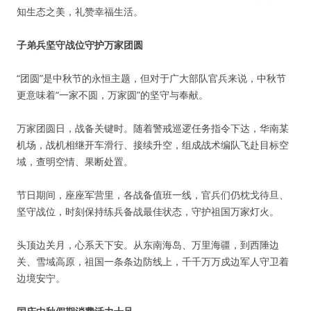
知生态之美，礼赞幸福生活。
子弟兵坚守战位守护万家团圆
“团圆”是中秋节的永恒主题，但对于广大部队官兵来说，中秋节
更意味着“一家不圆，万家圆”的坚守与奉献。
万家团圆日，战备关键时。随着警戒巡逻任务指令下达，华南某
机场，战机相继开车滑行、接续升空，组成战术编队飞赴目标空
域，查明空情、果断处置。
节日期间，座座军营里，各战备值班一线，官兵们仍枕戈待旦、
坚守战位，时刻保持练兵备战最佳状态，守护祖国万家灯火。
头顶边关月，心系天下安。从东南海岛、万里海疆，到西陲边
关、雪域高原，祖国一条条边防线上，千千万万戍边军人守卫着
边境安宁。