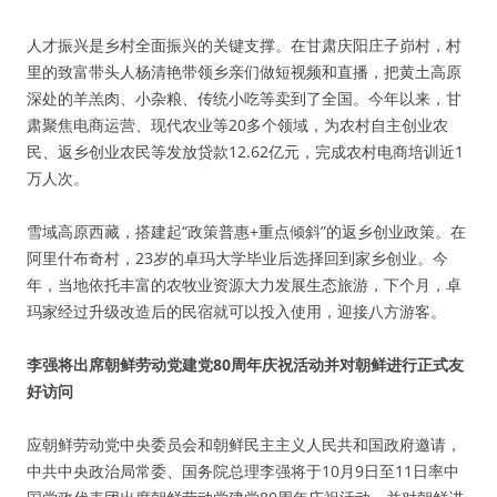
人才振兴是乡村全面振兴的关键支撑。在甘肃庆阳庄子峁村，村
里的致富带头人杨清艳带领乡亲们做短视频和直播，把黄土高原
深处的羊羔肉、小杂粮、传统小吃等卖到了全国。今年以来，甘
肃聚焦电商运营、现代农业等20多个领域，为农村自主创业农
民、返乡创业农民等发放贷款12.62亿元，完成农村电商培训近1
万人次。
雪域高原西藏，搭建起“政策普惠+重点倾斜”的返乡创业政策。在
阿里什布奇村，23岁的卓玛大学毕业后选择回到家乡创业。今
年，当地依托丰富的农牧业资源大力发展生态旅游，下个月，卓
玛家经过升级改造后的民宿就可以投入使用，迎接八方游客。
李强将出席朝鲜劳动党建党80周年庆祝活动并对朝鲜进行正式友
好访问
应朝鲜劳动党中央委员会和朝鲜民主主义人民共和国政府邀请，
中共中央政治局常委、国务院总理李强将于10月9日至11日率中