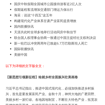
国庆中秋假期全国城市公园接待游客近2亿人次
假期返程客流增加交通部门增运力保出行
海采：说说“十四五”这五年
构建现代化产业体系甘肃产业富民提质增效
国内联播快讯
天涯共此时全球多地举行活动同庆中秋佳节
联合国人权理事会协商一致通过中国主提经社文权利决议
新一轮巴以冲突两周年已致超6.7万巴勒斯坦人死亡
国际联播快讯
美丽中国
以下为详细的文字版全文：
【新思想引领新征程】绘就乡村全面振兴壮美画卷
习近平总书记指出，推进中国式现代化，必须加快推进乡村振
兴，首先是要发展富民产业。金秋十月，神州大地的广袤田野、
美丽乡村一派忙碌。各地因地制宜，不断壮大特色产业，拓宽农