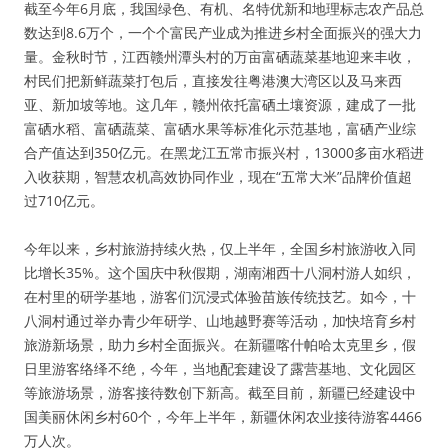
截至今年6月底，我国绿色、有机、名特优新和地理标志农产品总
数达到8.6万个，一个个富民产业成为推进乡村全面振兴的强大力
量。金秋时节，江西赣州潭头村的万亩富硒蔬菜基地迎来丰收，
村民们把新鲜蔬菜打包后，直接发往粤港澳大湾区以及马来西
亚、新加坡等地。这几年，赣州依托富硒土壤资源，建成了一批
富硒水稻、富硒蔬菜、富硒水果等标准化示范基地，富硒产业综
合产值达到350亿元。在黑龙江五常市振兴村，13000多亩水稻进
入收获期，智慧农机高效协同作业，现在“五常大米”品牌价值超
过710亿元。
今年以来，乡村旅游持续火热，仅上半年，全国乡村旅游收入同
比增长35%。这个国庆中秋假期，湖南湘西十八洞村游人如织，
在村里的研学基地，游客们沉浸式体验苗族传统技艺。如今，十
八洞村通过举办青少年研学、山地越野赛等活动，加快培育乡村
旅游新场景，助力乡村全面振兴。在新疆喀什帕哈太克里乡，假
日里游客络绎不绝，今年，当地配套建设了露营基地、文化园区
等旅游场景，游客接待数创下新高。截至目前，新疆已经建设中
国美丽休闲乡村60个，今年上半年，新疆休闲农业接待游客4466
万人次。