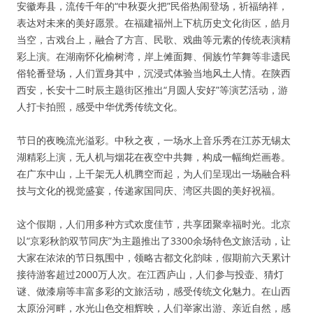
安徽寿县，流传千年的“中秋耍火把”民俗热闹登场，祈福纳祥，
表达对未来的美好愿景。在福建福州上下杭历史文化街区，皓月
当空，古戏台上，融合了方言、民歌、戏曲等元素的传统表演精
彩上演。在湖南怀化榆树湾，岸上傩面舞、侗族竹竿舞等非遗民
俗轮番登场，人们置身其中，沉浸式体验当地风土人情。在陕西
西安，长安十二时辰主题街区推出“月圆人安好”等演艺活动，游
人打卡拍照，感受中华优秀传统文化。
节日的夜晚流光溢彩。中秋之夜，一场水上音乐秀在江苏无锡太
湖精彩上演，无人机与烟花在夜空中共舞，构成一幅绚烂画卷。
在广东中山，上千架无人机腾空而起，为人们呈现出一场融合科
技与文化的视觉盛宴，传递家国同庆、湾区共圆的美好祝福。
这个假期，人们用多种方式欢度佳节，共享团聚幸福时光。北京
以“京彩秋韵双节同庆”为主题推出了3300余场特色文旅活动，让
大家在浓浓的节日氛围中，领略古都文化韵味，假期前六天累计
接待游客超过2000万人次。在江西庐山，人们参与投壶、猜灯
谜、做漆扇等丰富多彩的文旅活动，感受传统文化魅力。在山西
太原汾河畔，水光山色交相辉映，人们举家出游、亲近自然，感