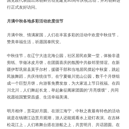
国党政代表团出席朝鲜劳动党建党80周年庆祝活动，并对朝鲜进
行正式友好访问。
月满中秋各地多彩活动欢度佳节
月满中秋、情满家国，人们在丰富多彩的活动中欢度中秋佳节，
赞美幸福生活，祈愿国泰民安。
中秋佳节，在辽宁大连北海公园，社区居民欢聚一堂，体验非遗
剪纸、学做冰皮月饼，在团圆喜庆的氛围中共叙邻里情谊。在新
疆伊犁巩留县莫乎尔村，援疆干部和当地居民摆起中秋宴，跳起
民族舞蹈，共庆传统佳节。在宁夏银川览山公园，数千个月饼组
成一个巨型月饼，向游客免费发放，为大家送上节日祝福。在四
川北川，人们舞起长龙，举起象征阖家团圆的“月亮馍馍”，共同
祝愿祖国繁荣昌盛、生活幸福美满。
明月相伴，赏花好月圆。在浙江海宁，中秋之夜最有特色的活动
就是在钱塘江边赏月观潮，游人还能观看水上迎灯表演。在吉林
松花江上，人们将舞台搭在游船之上，共赏明月、共话团圆。在