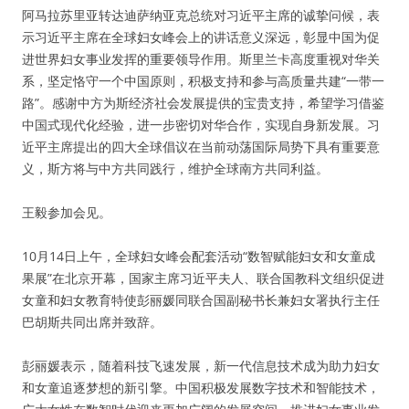
阿马拉苏里亚转达迪萨纳亚克总统对习近平主席的诚挚问候，表
示习近平主席在全球妇女峰会上的讲话意义深远，彰显中国为促
进世界妇女事业发挥的重要领导作用。斯里兰卡高度重视对华关
系，坚定恪守一个中国原则，积极支持和参与高质量共建“一带一
路”。感谢中方为斯经济社会发展提供的宝贵支持，希望学习借鉴
中国式现代化经验，进一步密切对华合作，实现自身新发展。习
近平主席提出的四大全球倡议在当前动荡国际局势下具有重要意
义，斯方将与中方共同践行，维护全球南方共同利益。
王毅参加会见。
10月14日上午，全球妇女峰会配套活动“数智赋能妇女和女童成
果展”在北京开幕，国家主席习近平夫人、联合国教科文组织促进
女童和妇女教育特使彭丽媛同联合国副秘书长兼妇女署执行主任
巴胡斯共同出席并致辞。
彭丽媛表示，随着科技飞速发展，新一代信息技术成为助力妇女
和女童追逐梦想的新引擎。中国积极发展数字技术和智能技术，