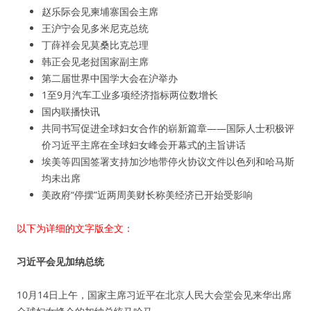
赵乐际会见柬埔寨国会主席
王沪宁会见多米尼克总统
丁薛祥会见莫桑比克总理
韩正会见老挝国家副主席
第二届世界中国学大会在沪举办
1至9月汽车工业多项经济指标两位数增长
国内联播快讯
共同书写促进全球妇女合作的崭新篇章——国际人士积极评
价习近平主席在全球妇女峰会开幕式的主旨讲话
埃美等四国签署支持加沙地带停火协议文件以色列和哈马斯
均未出席
美政府“停摆”近两周美财长称美经济已开始受影响
以下为详细的文字版全文：
习近平会见加纳总统
10月14日上午，国家主席习近平在北京人民大会堂会见来华出席