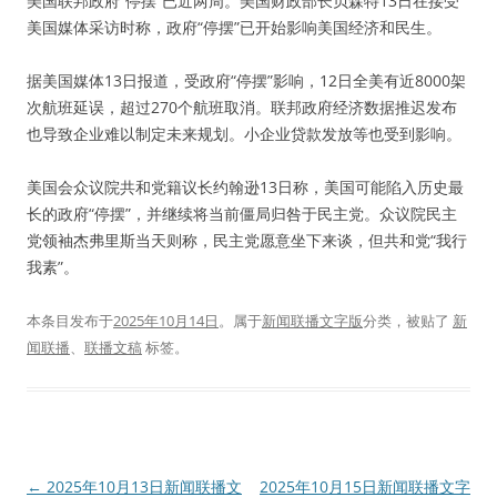
美国联邦政府“停摆”已近两周。美国财政部长贝森特13日在接受
美国媒体采访时称，政府“停摆”已开始影响美国经济和民生。
据美国媒体13日报道，受政府“停摆”影响，12日全美有近8000架
次航班延误，超过270个航班取消。联邦政府经济数据推迟发布
也导致企业难以制定未来规划。小企业贷款发放等也受到影响。
美国会众议院共和党籍议长约翰逊13日称，美国可能陷入历史最
长的政府“停摆”，并继续将当前僵局归咎于民主党。众议院民主
党领袖杰弗里斯当天则称，民主党愿意坐下来谈，但共和党“我行
我素”。
本条目发布于
2025年10月14日
。属于
新闻联播文字版
分类，被贴了
新
闻联播
、
联播文稿
标签。
文
←
2025年10月13日新闻联播文
2025年10月15日新闻联播文字