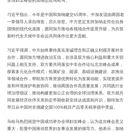
全球妇女峰会的加纳总统马哈马。
习近平指出，今年是中国和加纳建交65周年。中加友谊由两国老
一辈领导人亲自缔造，历久弥坚。中方坚定支持加纳走符合自身
国情的现代化道路，愿同加方推动各领域合作提质升级，为共筑
新时代全天候中非命运共同体作出更大贡献。
习近平强调，中方始终秉持真实亲诚理念和正确义利观开展对非
合作，愿同加方增进政治互信，在涉及双方核心利益和重大关切
问题上相互支持。双方要共同落实中非合作论坛北京峰会成果，
探索多元化合作模式；拓展矿业、能源、基础设施建设、农渔业
等领域合作，帮助加方将资源优势转化为发展动能，实现资源开
发和环境保护有效协同，推动两国合作高质量发展；共同践行全
球治理倡议，推动构建更加公正合理的全球治理体系。双方就共
同发展经济伙伴关系协定早期收获安排达成原则共识，期待加方
早日从中国对非洲建交国100%税目产品零关税举措中受益。
马哈马热烈祝贺中国成功举办全球妇女峰会，认为这次峰会意义
重大，彰显中国推动世界妇女事业发展的领导力。他表示，加纳