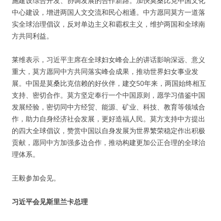
施建设综合开发、协调发展的合作新路。加快莫桑比克中国文化
中心建设，增进两国人文交流和民心相通。中方愿同莫方一道落
实全球治理倡议，反对单边主义和霸权主义，维护两国和全球南
方共同利益。
莱维表示，习近平主席在全球妇女峰会上的讲话影响深远、意义
重大，莫方愿同中方共同落实峰会成果，推动世界妇女事业发
展。中国是莫桑比克信赖的好伙伴，建交50年来，两国始终相互
支持、密切合作。莫方坚定奉行一个中国原则，愿学习借鉴中国
发展经验，密切同中方经贸、能源、矿业、科技、教育等领域合
作，助力自身经济社会发展，更好造福人民。莫方支持中方提出
的四大全球倡议，赞赏中国以自身发展为世界繁荣稳定作出积极
贡献，愿同中方加强多边合作，推动构建更加公正合理的全球治
理体系。
王毅参加会见。
习近平会见斯里兰卡总理