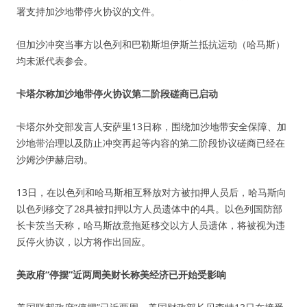
署支持加沙地带停火协议的文件。
但加沙冲突当事方以色列和巴勒斯坦伊斯兰抵抗运动（哈马斯）
均未派代表参会。
卡塔尔称加沙地带停火协议第二阶段磋商已启动
卡塔尔外交部发言人安萨里13日称，围绕加沙地带安全保障、加
沙地带治理以及防止冲突再起等内容的第二阶段协议磋商已经在
沙姆沙伊赫启动。
13日，在以色列和哈马斯相互释放对方被扣押人员后，哈马斯向
以色列移交了28具被扣押以方人员遗体中的4具。以色列国防部
长卡茨当天称，哈马斯故意拖延移交以方人员遗体，将被视为违
反停火协议，以方将作出回应。
美政府“停摆”近两周美财长称美经济已开始受影响