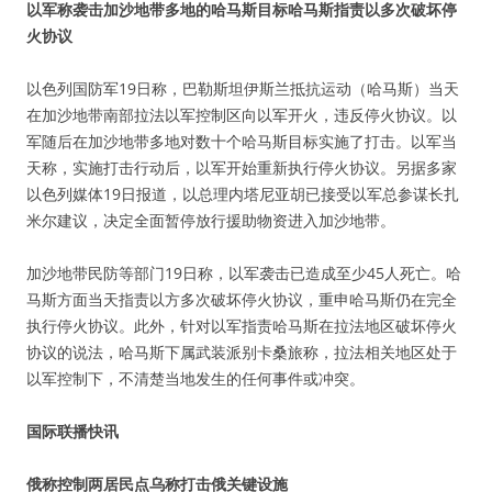
以军称袭击加沙地带多地的哈马斯目标哈马斯指责以多次破坏停
火协议
以色列国防军19日称，巴勒斯坦伊斯兰抵抗运动（哈马斯）当天
在加沙地带南部拉法以军控制区向以军开火，违反停火协议。以
军随后在加沙地带多地对数十个哈马斯目标实施了打击。以军当
天称，实施打击行动后，以军开始重新执行停火协议。另据多家
以色列媒体19日报道，以总理内塔尼亚胡已接受以军总参谋长扎
米尔建议，决定全面暂停放行援助物资进入加沙地带。
加沙地带民防等部门19日称，以军袭击已造成至少45人死亡。哈
马斯方面当天指责以方多次破坏停火协议，重申哈马斯仍在完全
执行停火协议。此外，针对以军指责哈马斯在拉法地区破坏停火
协议的说法，哈马斯下属武装派别卡桑旅称，拉法相关地区处于
以军控制下，不清楚当地发生的任何事件或冲突。
国际联播快讯
俄称控制两居民点乌称打击俄关键设施