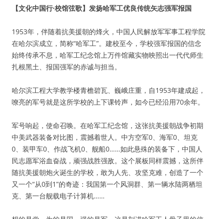
【文化中国行·校馆弦歌】发扬哈军工优良传统矢志强军报国
1953年，伴随着抗美援朝的烽火，中国人民解放军军事工程学院
在哈尔滨成立，简称“哈军工”。建校至今，学校强军报国的信念
始终传承不息，哈军工纪念馆上万件馆藏实物映照出一代代师生
扎根黑土、报国强军的赤诚与担当。
哈尔滨工程大学教学楼青檐碧瓦、巍峨庄重，自1953年建成起，
嘹亮的军号就是这所学校的上下课铃声，如今已经沿用70余年。
军号响起，使命召唤。在哈军工纪念馆，这张抗美援朝战争初期
中美武器装备对比图，震撼着世人。中方空军0、海军0、坦克
0、装甲车0、作战飞机0、舰船0……如此悬殊的装备下，中国人
民志愿军浴血奋战，顽强战胜强敌。这个展板同样震撼，这所伴
随抗美援朝炮火诞生的学校，敢为人先、攻坚克难，创造了一个
又一个“从0到1”的奇迹：我国第一个风洞群、第一辆水陆两栖坦
克、第一台舰载电子计算机……