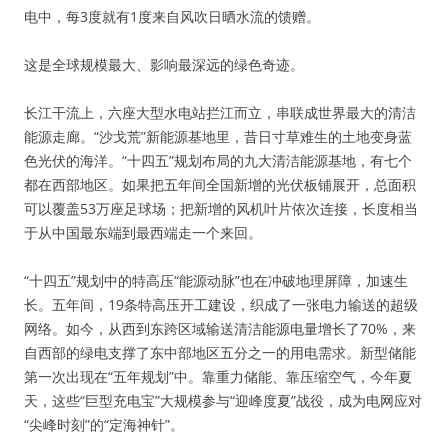
电中，每3度就有1度来自风吹日晒水流的馈赠。
这是全球规模最大、影响最深远的绿色奇迹。
长江干流上，六座大型水电站拦江而立，串联成世界最大的清洁
能源走廊。“沙戈荒”新能源基地里，昔日寸草难生的土地变身蓝
色光伏的海洋。“十四五”规划布局的九大清洁能源基地，有七个
都在西部地区。如果把五年间全国新增的光伏板铺展开，总面积
可以覆盖53万座足球场；把新增的风机叶片依次连接，长度相当
于从中国最东端到最西端走一个来回。
“十四五”规划中的特高压“能源动脉”也在冲破地理屏障，加速生
长。五年间，19条特高压开工建设，织成了一张电力输送的超级
网络。如今，从西到东跨区域输送清洁能源电量增长了70%，来
自西部的绿电支撑了东中部地区五分之一的用电需求。新型储能
第一次出现在“五年规划”中。靠重力储能、靠压缩空气，今年夏
天，这些“巨型充电宝”大规模参与“迎峰度夏”战役，成为电网应对
“尖峰时刻”的“定海神针”。