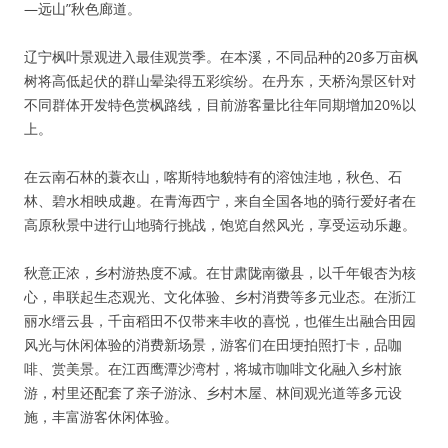
—远山”秋色廊道。
辽宁枫叶景观进入最佳观赏季。在本溪，不同品种的20多万亩枫
树将高低起伏的群山晕染得五彩缤纷。在丹东，天桥沟景区针对
不同群体开发特色赏枫路线，目前游客量比往年同期增加20%以
上。
在云南石林的蓑衣山，喀斯特地貌特有的溶蚀洼地，秋色、石
林、碧水相映成趣。在青海西宁，来自全国各地的骑行爱好者在
高原秋景中进行山地骑行挑战，饱览自然风光，享受运动乐趣。
秋意正浓，乡村游热度不减。在甘肃陇南徽县，以千年银杏为核
心，串联起生态观光、文化体验、乡村消费等多元业态。在浙江
丽水缙云县，千亩稻田不仅带来丰收的喜悦，也催生出融合田园
风光与休闲体验的消费新场景，游客们在田埂拍照打卡，品咖
啡、赏美景。在江西鹰潭沙湾村，将城市咖啡文化融入乡村旅
游，村里还配套了亲子游泳、乡村木屋、林间观光道等多元设
施，丰富游客休闲体验。