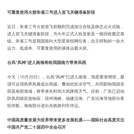
可重复使用火箭朱雀三号进入首飞关键准备阶段
近日，朱雀三号火箭首飞箭顺利完成加注合练及静态点火试验，
进入首飞关键准备阶段，为今年正式入轨发射及一级回收奠定基
础。朱雀三号是我国面向大型星座组网任务，自主研制的一款大
运力、低成本、可重复使用的液体运载火箭。
台风“风神”进入南海将给我国南方带来风雨
今天（10月20日），台风“风神”已进入南海，强度逐渐增强，最
强可达强热带风暴或台风级。叠加此轮冷空气，共同影响我国东
部及南部海域，将带来长时间大风降雨天气。目前，广东已启动
防风四级应急响应，琼州海峡、福建沿海、广东沿海等地部分客
轮停航，海南部分进出岛铁路列车停运。
中国高质量发展为世界带来更多发展机遇——国际社会高度关注
中国共产党二十届四中全会召开