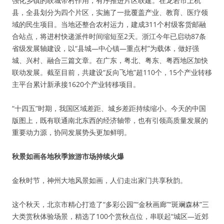
强化乡镇的联城带村作用，有序推进片区联建。在龙岩市上杭
县，全县划分为四个片区，实施了一批覆盖产业、教育、医疗领
域的民生项目。当地还整合农村运力，建成311个村级客货邮融
合站点，将进村快递派件时间缩短至2天。浙江今年已启动87条
省级发展轴建设，以“县城—中心镇—重点村”为载体，做好强
城、兴村、融合三篇文章。在广东，粤北、粤东、粤西地区加快
联动发展。截至目前，共建设“反向飞地”超110个，15个产业转移
主平台累计新承接1620个产业转移项目。
“十四五”时期，我国区域差距、城乡差距持续缩小。今天的中国
版图上，既有联通南北东西的经济轴带，也有引领高质量发展的
重要动力源，协同发展势头更加鲜明。
秋景如画各地秋季旅游市场持续火爆
金秋时节，神州大地风景如画，人们走出家门共享秋韵。
这个秋天，北京市精心打造了“多彩公园”“金秋画廊”“斑斓森林”三
大类赏秋体验场景，精选了100个赏秋点位，串联起“城区—近郊