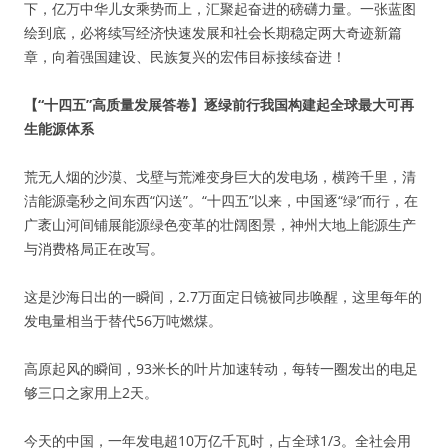
下，亿万中华儿女乘势而上，汇聚起奋进的磅礴力量。一张蓝图
绘到底，必将续写经济快速发展和社会长期稳定两大奇迹新篇
章，向着强国建设、民族复兴的宏伟目标接续奋进！
【“十四五”高质量发展答卷】逐绿前行我国构建起全球最大可再
生能源体系
荒无人烟的沙漠、戈壁与荒滩变身巨大的发电场，横跨千里，清
洁能源毫秒之间东西“闪送”。“十四五”以来，中国逐“绿”而行，在
广袤山河间铺展能源绿色变革的壮阔图景，神州大地上能源生产
与消费格局正在改写。
这是沙海日出的一瞬间，2.7万面定日镜被同步唤醒，这里每年的
发电量相当于替代56万吨燃煤。
高原起风的瞬间，93米长的叶片加速转动，每转一圈发出的电足
够三口之家用上2天。
今天的中国，一年发电超10万亿千瓦时，占全球1/3。全社会用