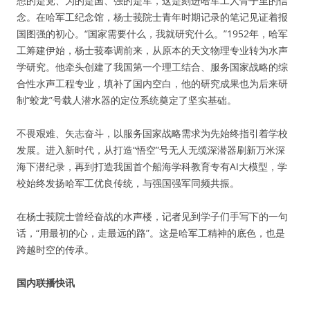
想的是党、为的是国、强的是军，这是刻进哈军工人骨子里的信
念。在哈军工纪念馆，杨士莪院士青年时期记录的笔记见证着报
国图强的初心。“国家需要什么，我就研究什么。”1952年，哈军
工筹建伊始，杨士莪奉调前来，从原本的天文物理专业转为水声
学研究。他牵头创建了我国第一个理工结合、服务国家战略的综
合性水声工程专业，填补了国内空白，他的研究成果也为后来研
制“蛟龙”号载人潜水器的定位系统奠定了坚实基础。
不畏艰难、矢志奋斗，以服务国家战略需求为先始终指引着学校
发展。进入新时代，从打造“悟空”号无人无缆深潜器刷新万米深
海下潜纪录，再到打造我国首个船海学科教育专有AI大模型，学
校始终发扬哈军工优良传统，与强国强军同频共振。
在杨士莪院士曾经奋战的水声楼，记者见到学子们手写下的一句
话，“用最初的心，走最远的路”。这是哈军工精神的底色，也是
跨越时空的传承。
国内联播快讯