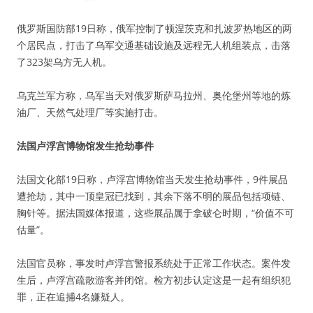
俄罗斯国防部19日称，俄军控制了顿涅茨克和扎波罗热地区的两
个居民点，打击了乌军交通基础设施及远程无人机组装点，击落
了323架乌方无人机。
乌克兰军方称，乌军当天对俄罗斯萨马拉州、奥伦堡州等地的炼
油厂、天然气处理厂等实施打击。
法国卢浮宫博物馆发生抢劫事件
法国文化部19日称，卢浮宫博物馆当天发生抢劫事件，9件展品
遭抢劫，其中一顶皇冠已找到，其余下落不明的展品包括项链、
胸针等。据法国媒体报道，这些展品属于拿破仑时期，“价值不可
估量”。
法国官员称，事发时卢浮宫警报系统处于正常工作状态。案件发
生后，卢浮宫疏散游客并闭馆。检方初步认定这是一起有组织犯
罪，正在追捕4名嫌疑人。