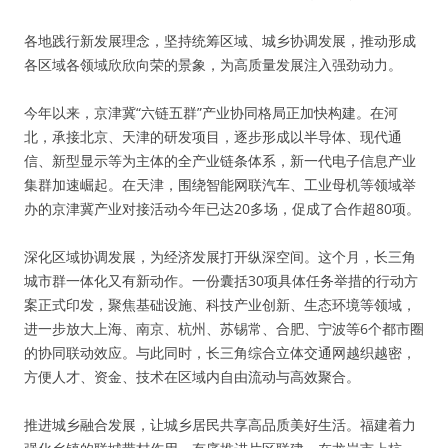
各地践行新发展理念，坚持统筹区域、城乡协调发展，推动形成
各区域各领域欣欣向荣的景象，为高质量发展注入强劲动力。
今年以来，京津冀“六链五群”产业协同格局正加快构建。在河
北，承接北京、天津的研发项目，逐步形成以半导体、现代通
信、新型显示等为主体的全产业链条体系，新一代电子信息产业
集群加速崛起。在天津，围绕智能网联汽车、工业母机等领域举
办的京津冀产业对接活动今年已达20多场，促成了合作超80项。
深化区域协调发展，为经济发展打开纵深空间。这个月，长三角
城市群一体化又有新动作。一份囊括30项具体任务举措的行动方
案正式印发，聚焦基础设施、科技产业创新、生态环境等领域，
进一步放大上海、南京、杭州、苏锡常、合肥、宁波等6个都市圈
的协同联动效应。与此同时，长三角综合立体交通网越织越密，
方便人才、资金、技术在区域内自由流动与高效聚合。
推进城乡融合发展，让城乡居民共享高品质美好生活。福建着力