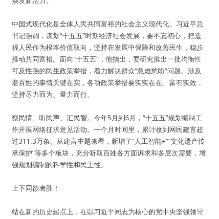
焕发新活力。
中国式现代化是全体人民共同富裕的社会主义现代化。习近平总
书记强调，谋划“十五五”时期经济社会发展，要不忘初心，把造
福人民作为根本价值取向，坚持在发展中保障和改善民生，稳步
推动共同富裕。面向“十五五”，他指出，要研究推出一批均衡性
可及性强的民生政策举措，着力解决群众“急难愁盼”问题。涉及
老百姓的事情关键在实，各项政策举措要实实在在、富有实效，
坚持尽力而为、量力而行。
察民情、听民声、汇民智。今年5月到6月，“十五五”规划编制工
作开展网络征求意见活动。一个月时间里，累计收到网民建言超
过311.3万条。从建言主题来看，新增了“人工智能+”“文化遗产传
承保护”等多个板块，充分听取百姓各方面诉求和多层次需要，增
强规划编制的科学性和民主性。
上下同欲者胜！
站在新的历史起点上，在以习近平同志为核心的党中央坚强领导