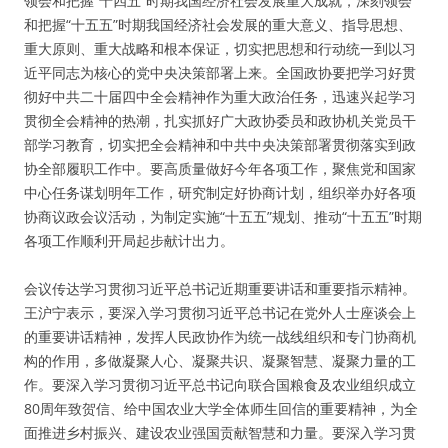
领会和把握“十四五”时期我国经济社会发展重大成就，深刻领会
和把握“十五五”时期我国经济社会发展的重大意义、指导思想、
重大原则、重大战略和根本保证，切实把思想和行动统一到以习
近平同志为核心的党中央决策部署上来。全国政协要把学习好贯
彻好中共二十届四中全会精神作为重大政治任务，迅速兴起学习
贯彻全会精神的热潮，扎实抓好广大政协委员和政协机关党员干
部学习教育，切实把全会精神和中共中央决策部署贯彻落实到政
协全部履职工作中。要高质量做好今年各项工作，聚焦党和国家
中心任务谋划明年工作，研究制定好协商计划，组织举办好各项
协商议政会议活动，为制定实施“十五五”规划、推动“十五五”时期
各项工作顺利开局起步献计出力。
会议传达学习贯彻习近平总书记近期重要讲话和重要指示精神。
王沪宁表示，要深入学习贯彻习近平总书记在党外人士座谈会上
的重要讲话精神，发挥人民政协作为统一战线组织和专门协商机
构的作用，多做凝聚人心、凝聚共识、凝聚智慧、凝聚力量的工
作。要深入学习贯彻习近平总书记向联合国粮食及农业组织成立
80周年致贺信、给中国农业大学全体师生回信的重要精神，为全
面推进乡村振兴、建设农业强国贡献智慧和力量。要深入学习贯