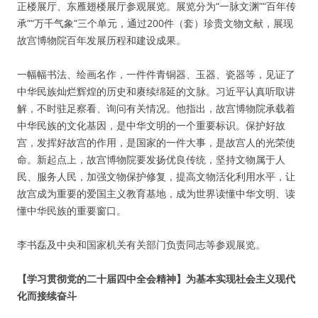
正楼展厅、东雁翅楼展厅参观展览。展览分为“一脉文渊”“百年传
承”“万千气象”三个单元，通过200件（套）珍贵文物文献，展现
故宫博物院百年发展历程和建设成果。
一幅幅书法、绘画名作，一件件青铜器、玉器、瓷器等，见证了
中华民族灿烂辉煌的历史和赓续绵延的文脉。习近平认真听取讲
解，不时驻足察看、询问有关情况。他指出，故宫博物院承载着
中华民族的文化基因，是中华文明的一个重要标识。保护好故
宫，发挥好故宫的作用，是国家的一件大事，是故宫人的光荣使
命。新起点上，故宫博物院要发扬优良传统，坚持文物属于人
民、服务人民，加强文物保护修复，提高文物活化利用水平，让
故宫成为重要的爱国主义教育基地，成为世界读懂中华文明、读
懂中华民族的重要窗口。
李书磊及中央和国家机关有关部门负责同志等参观展览。
【学习贯彻党的二十届四中全会精神】为基本实现社会主义现代
化而接续奋斗