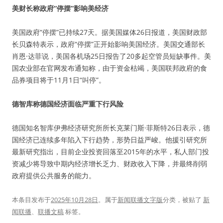
美财长称政府“停摆”影响美经济
美国政府“停摆”已持续27天。据美国媒体26日报道，美国财政部
长贝森特表示，政府“停摆”正开始影响美国经济。美国交通部长
肖恩·达菲说，美国各机场25日报告了20多起空管员短缺事件。美
国农业部在官网发布通知称，由于资金枯竭，美国联邦政府的食
品券项目将于11月1日“叫停”。
德智库称德国经济面临严重下行风险
德国知名智库伊弗经济研究所所长克莱门斯·菲斯特26日表示，德
国经济已连续多年陷入下行趋势，形势日益严峻。他援引研究所
最新研究指出，目前企业投资回落至2015年的水平，私人部门投
资减少将导致中期内经济增长乏力、财政收入下降，并最终削弱
政府提供公共服务的能力。
本条目发布于
2025年10月28日
。属于
新闻联播文字版
分类，被贴了
新
闻联播
、
联播文稿
标签。