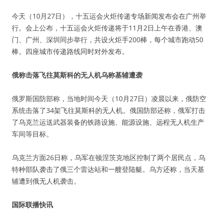
今天（10月27日），十五运会火炬传递专场新闻发布会在广州举
行。会上公布，十五运会火炬传递将于11月2日上午在香港、澳
门、广州、深圳同步举行，共设火炬手200棒，每个城市跑动50
棒。四座城市传递路线同时对外发布。
俄称击落飞往莫斯科的无人机乌称基辅遭袭
俄罗斯国防部称，当地时间今天（10月27日）凌晨以来，俄防空
系统击落了34架飞往莫斯科的无人机。俄国防部还称，俄军打击
了乌克兰运送武器装备的铁路设施、能源设施、远程无人机生产
车间等目标。
乌克兰方面26日称，乌军在顿涅茨克地区控制了两个居民点，乌
特种部队袭击了俄三个雷达站和一艘登陆艇。乌方还称，当天基
辅遭到俄无人机袭击。
国际联播快讯