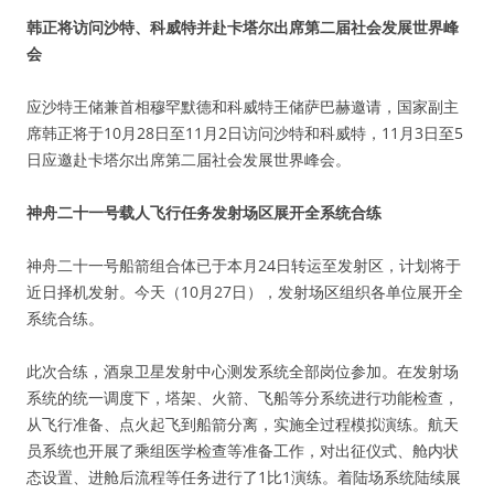
韩正将访问沙特、科威特并赴卡塔尔出席第二届社会发展世界峰
会
应沙特王储兼首相穆罕默德和科威特王储萨巴赫邀请，国家副主
席韩正将于10月28日至11月2日访问沙特和科威特，11月3日至5
日应邀赴卡塔尔出席第二届社会发展世界峰会。
神舟二十一号载人飞行任务发射场区展开全系统合练
神舟二十一号船箭组合体已于本月24日转运至发射区，计划将于
近日择机发射。今天（10月27日），发射场区组织各单位展开全
系统合练。
此次合练，酒泉卫星发射中心测发系统全部岗位参加。在发射场
系统的统一调度下，塔架、火箭、飞船等分系统进行功能检查，
从飞行准备、点火起飞到船箭分离，实施全过程模拟演练。航天
员系统也开展了乘组医学检查等准备工作，对出征仪式、舱内状
态设置、进舱后流程等任务进行了1比1演练。着陆场系统陆续展