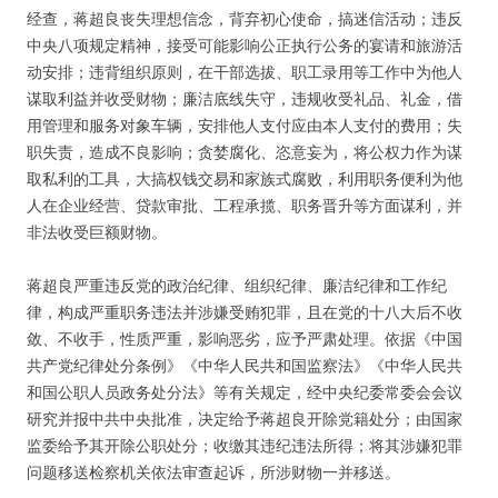
经查，蒋超良丧失理想信念，背弃初心使命，搞迷信活动；违反
中央八项规定精神，接受可能影响公正执行公务的宴请和旅游活
动安排；违背组织原则，在干部选拔、职工录用等工作中为他人
谋取利益并收受财物；廉洁底线失守，违规收受礼品、礼金，借
用管理和服务对象车辆，安排他人支付应由本人支付的费用；失
职失责，造成不良影响；贪婪腐化、恣意妄为，将公权力作为谋
取私利的工具，大搞权钱交易和家族式腐败，利用职务便利为他
人在企业经营、贷款审批、工程承揽、职务晋升等方面谋利，并
非法收受巨额财物。
蒋超良严重违反党的政治纪律、组织纪律、廉洁纪律和工作纪
律，构成严重职务违法并涉嫌受贿犯罪，且在党的十八大后不收
敛、不收手，性质严重，影响恶劣，应予严肃处理。依据《中国
共产党纪律处分条例》《中华人民共和国监察法》《中华人民共
和国公职人员政务处分法》等有关规定，经中央纪委常委会会议
研究并报中共中央批准，决定给予蒋超良开除党籍处分；由国家
监委给予其开除公职处分；收缴其违纪违法所得；将其涉嫌犯罪
问题移送检察机关依法审查起诉，所涉财物一并移送。