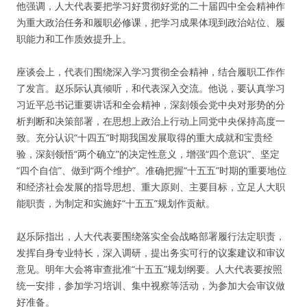
他强调，人大代表要把学习好贯彻好党的二十届四中全会精神作
为重大政治任务和履职必修课，把学习成果体现到政治站位、履
职能力和工作质效提升上。
座谈会上，代表们围绕深入学习贯彻全会精神，结合履职工作作
了发言。赵乐际认真倾听，和代表深入交流。他说，要认真学习
习近平总书记重要讲话和全会精神，深刻领会党中央对形势的分
析判断和决策部署，在思想上政治上行动上同党中央保持高度一
致。充分认识“十四五”时期我国发展取得的重大成就和宝贵经
验，深刻领悟“两个确立”的决定性意义，增强“四个意识”、坚定
“四个自信”、做到“两个维护”。准确把握“十五五”时期的重要地位
和经济社会发展的指导思想、重大原则、主要目标，立足人大职
能职责，为制定和实施好“十五五”规划作贡献。
赵乐际指出，人大代表要围绕落实全会战略部署履行法定职责，
发挥自身专业特长，深入调研，提出务实可行的议案建议和审议
意见。明年大会将审查批准“十五五”规划纲要。人大代表要按照
统一安排，参加学习培训、集中视察等活动，为参加大会审议做
好准备。