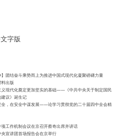
播文字版
神】团结奋斗乘势而上为推进中国式现代化凝聚磅礴力量
材料出版
主义现代化奠定更加坚实的基础——《中共中央关于制定国民
的建议》诞生记
安全，在安全中谋发展——论学习贯彻党的二十届四中全会精
专项工作机制会议在京召开蔡奇出席并讲话
中央宣讲团首场报告会在京举行