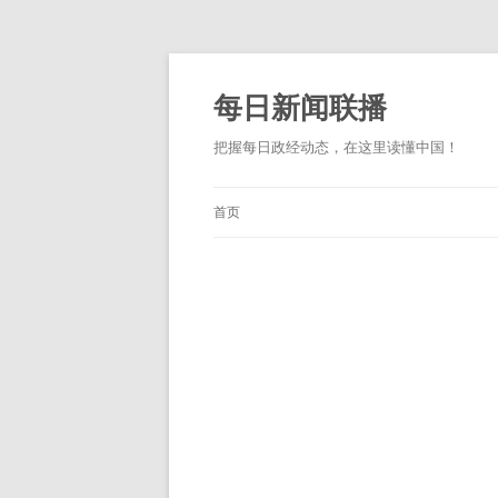
跳
至
正
每日新闻联播
文
把握每日政经动态，在这里读懂中国！
首页