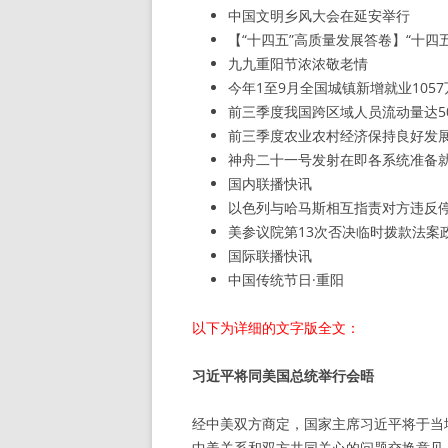
中国文明乡风大会在延安举行
【“十四五”高质量发展答卷】“十
九九重阳节浓浓敬老情
今年1至9月全国城镇新增就业1057
前三季度我国跨区域人员流动量达5
前三季度农业农村经济保持良好发
神舟二十一号发射在即各系统准备
国内联播快讯
以色列与哈马斯相互指责对方违反
美参议院第13次否决临时拨款法案政
国际联播快讯
中国传统节日·重阳
以下为详细的文字版全文：
习近平将同美国总统举行会晤
经中美双方商定，国家主席习近平将于当
中美关系和双方共同关心的问题交换意见