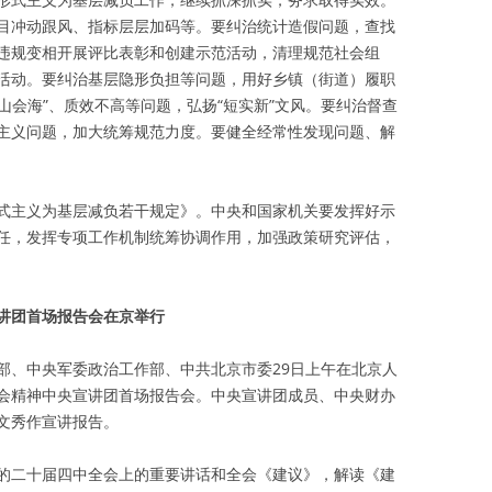
目冲动跟风、指标层层加码等。要纠治统计造假问题，查找
违规变相开展评比表彰和创建示范活动，清理规范社会组
活动。要纠治基层隐形负担等问题，用好乡镇（街道）履职
文山会海”、质效不高等问题，弘扬“短实新”文风。要纠治督查
主义问题，加大统筹规范力度。要健全经常性发现问题、解
式主义为基层减负若干规定》。中央和国家机关要发挥好示
任，发挥专项工作机制统筹协调作用，加强政策研究评估，
讲团首场报告会在京举行
部、中央军委政治工作部、中共北京市委29日上午在北京人
会精神中央宣讲团首场报告会。中央宣讲团成员、中央财办
文秀作宣讲报告。
的二十届四中全会上的重要讲话和全会《建议》，解读《建