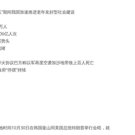
四五”期间我国加速推进老年友好型社会建设
万人
06亿人次
展势头
就绪
停火协议巴方称以军再度空袭加沙地带致上百人死亡
府“停摆”持续
地时间10月30日在韩国釜山同美国总统特朗普举行会晤，就
。