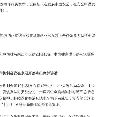
》将发表评论员文章，题目是《在发展中固安全，在安全中谋发
神》。
对新加坡的正式访问和在马来西亚出席东亚合作领导人系列会议
和中国驻马来西亚大使欧阳玉靖、中国驻东盟大使侯艳琪等
作机制会议在京召开蔡奇出席并讲话
作机制会议10月28日在京召开。中共中央政治局常委、中央
，要认真学习贯彻党的二十届四中全会精神和习近平总书记
定精神，持续深化整治形式主义为基层减负，常态化长效化
、“十五五”良好开局提供坚强作风保证。
形式主义为基层减负工作，继续抓深抓实，务求取得实效。