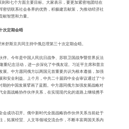
要原则和七个方面主要目标。大家表示，要更加紧密地团结在
挥密切联系社会各界的优势，积极建言献策，为推动经济社
贡献智慧和力量。
十次定期会晤
理米舒斯京共同主持中俄总理第三十次定期会晤。
伙伴。今年是中国人民抗日战争、苏联卫国战争暨世界反法
行隆重纪念活动，进一步深化了中俄友谊。习近平主席和普京
发展。中方愿同俄方以两国元首重要共识为根本遵循，加强
展和安全利益。上个月，中共二十届四中全会审议通过了“十
段时期的中国发展擘画了蓝图。中方愿同俄方加强发展战略对
代全面战略协作伙伴关系，在实现现代化的道路上继续携手
全会成功召开。俄中新时代全面战略协作伙伴关系当前处于
往，拓展经贸、人文等领域交流合作，不断丰富两国关系内