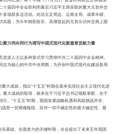
二十届四中全会胜利闭幕后习近平主席采取的重大元首外交
十多场双多边活动。此访立足周边、运筹全局、成果丰硕、
功实践，为今年精彩纷呈、高潮迭起的元首出访外交画上圆
心聚力同向同行为谱写中国式现代化新篇章贡献力量
无党派人士以多种形式学习贯彻中共二十届四中全会精神。
同志为核心的中共中央周围，为开创中国式现代化建设新局
的重大成就，指出“十五五”时期在基本实现社会主义现代化进
，重大成就的取得，根本在于习近平总书记领航掌舵，在于
指引。“十五五”时期，我国发展战略机遇和风险挑战并存、
我们战胜一切艰难险阻、应对一切不确定性的最大确定性、最
化夯实基础、全面发力的关键时期，全会提出了未来五年我国