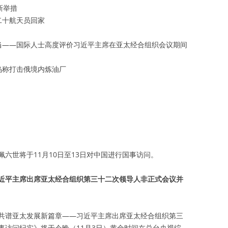
新举措
二十航天员回家
当——国际人士高度评价习近平主席在亚太经合组织会议期间
乌称打击俄境内炼油厂
六世将于11月10日至13日对中国进行国事访问。
近平主席出席亚太经合组织第三十二次领导人非正式会议并
共谱亚太发展新篇章——习近平主席出席亚太经合组织第三
事访问纪实》将于今晚（11月3日）黄金时间在总台央视综