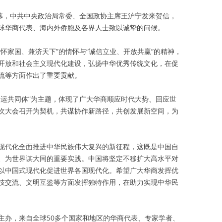
开幕，中共中央政治局常委、全国政协主席王沪宁发来贺信，
球华商代表、海内外侨胞及各界人士致以诚挚的问候。
怀家国、兼济天下”的情怀与“诚信立业、开放共赢”的精神，
开放和社会主义现代化建设，弘扬中华优秀传统文化，在促
流等方面作出了重要贡献。
命运共同体”为主题，体现了广大华商顺应时代大势、回应世
次大会召开为契机，共谋协作新路径，共创发展新空间，为
现代化全面推进中华民族伟大复兴的新征程，这既是中国自
、为世界谋大同的重要实践。中国将坚定不移扩大高水平对
以中国式现代化促进世界各国现代化。希望广大华商发挥优
技交流、文明互鉴等方面发挥独特作用，在助力实现中华民
主办，来自全球50多个国家和地区的华商代表、专家学者、