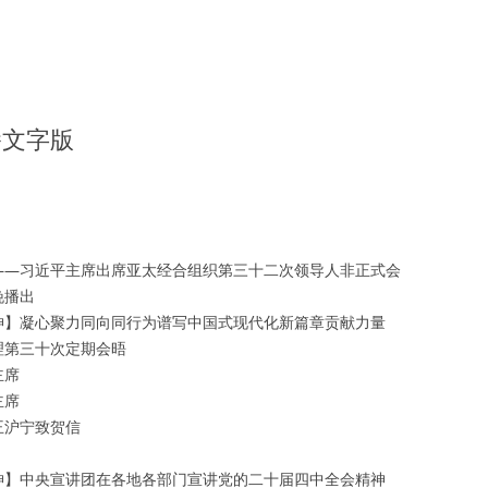
播文字版
——习近平主席出席亚太经合组织第三十二次领导人非正式会
晚播出
神】凝心聚力同向同行为谱写中国式现代化新篇章贡献力量
理第三十次定期会晤
主席
主席
王沪宁致贺信
神】中央宣讲团在各地各部门宣讲党的二十届四中全会精神