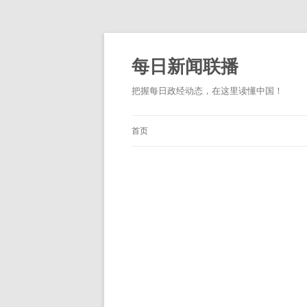
跳
至
正
每日新闻联播
文
把握每日政经动态，在这里读懂中国！
首页