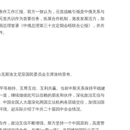
表作工作汇报。双方一致认为，元首战略引领是中俄关系与
元首共识作为首要任务，拓展合作机制，激发发展活力，加
国总理签署《中俄总理第三十次定期会晤联合公报》，并共
件。
会见斯洛文尼亚国民委员会主席洛特里奇。
持平等相待、互尊互信、互利共赢。当前中斯关系保持平稳健
一道，继续做彼此可以信赖的朋友和伙伴，深化政治互信与
。中国全国人大愿深化两国立法机构各层级交往，加强治国
环境。赵乐际介绍了中共二十届四中全会情况。
合作，政治互信不断增强。斯方坚持一个中国原则，高度赞
各领域交流合作，共建“一带一路”，共同维护国际公平正