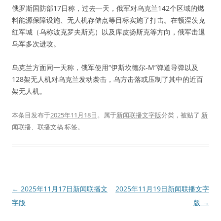
俄罗斯国防部17日称，过去一天，俄军对乌克兰142个区域的燃
料能源保障设施、无人机存储点等目标实施了打击。在顿涅茨克
红军城（乌称波克罗夫斯克）以及库皮扬斯克等方向，俄军击退
乌军多次进攻。
乌克兰方面同一天称，俄军使用“伊斯坎德尔-M”弹道导弹以及
128架无人机对乌克兰发动袭击，乌方击落或压制了其中的近百
架无人机。
本条目发布于
2025年11月18日
。属于
新闻联播文字版
分类，被贴了
新
闻联播
、
联播文稿
标签。
文
←
2025年11月17日新闻联播文
2025年11月19日新闻联播文字
章
字版
版
→
导