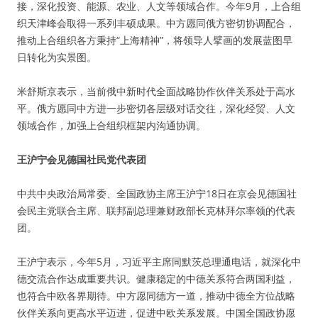
接，深化投资、能源、农业、人文等领域合作。今年9月，上合组
织天津峰会取得一系列丰硕成果。中方愿同俄方密切协调配合，
推动上合组织各方秉持“上海精神”，将领导人擘画的发展蓝图早
日转化为实景图。
米舒斯京表示，当前俄中新时代全面战略协作伙伴关系处于高水
平。俄方愿同中方进一步密切各层级对话交往，深化经贸、人文
领域合作，加强上合组织框架内沟通协调。
王沪宁会见德国社民党代表团
中共中央政治局常委、全国政协主席王沪宁18日在京会见德国社
会民主党联合主席、联邦副总理兼财政部长克林拜尔率领的代表
团。
王沪宁表示，今年5月，习近平主席同默茨总理通电话，就深化中
德交流合作达成重要共识。健康稳定的中德关系符合两国利益，
也符合中欧各界期待。中方愿同德方一道，推动中德全方位战略
伙伴关系向更高水平迈进，促进中欧关系发展。中国全国政协愿