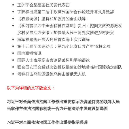
王沪宁会见德国社民党代表团
丁薛祥出席第二届中欧班列国际合作论坛开幕式并致辞
【权威访谈】坚持和加强党的全面领导
【学习贯彻四中全会精神在基层】贵州：挖掘文旅资源激发
乡村发展活力安徽：加快融入长三角扎实推进乡村振兴
海军福建舰开展入列后首次海上实兵训练
第十五届全国运动会：第九个比赛日共产生18枚金牌
国内联播快讯
国际人士表示高市言论是破坏和平的谬论
联合国安理会通过决议授权组建加沙地带临时国际稳定部队
俄称打击乌能源设施乌称击落俄无人机
以下为详细的文字版全文：
习近平对全面依法治国工作作出重要指示强调坚持党的领导人民
当家作主依法治国有机统一合力开创法治中国建设新局面
习近平对全面依法治国工作作出重要指示强调