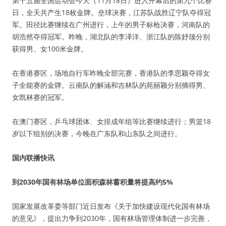
第十五届全国运动会今天（11月18日）进入开幕后的第九个比赛
日，全天共产生18枚金牌。垒球决赛，江苏队战胜辽宁队夺得冠
军。田径比赛继续在广州进行，上午的男子标枪决赛，河南队的
胡浩然夺得冠军。昨晚，湖北队的李泽洋、浙江队的陈妤颉分别
获得男、女100米金牌。
在香港赛区，场地自行车昨晚全部完赛，香港队的李思颖夺得女
子全能赛的金牌。云南队的解涵和吉林队的苑丽颖分别摘得男、
女凯林赛的冠军。
在澳门赛区，乒乓球团体、女排成年组等比赛继续进行；男篮18
岁以下组别的决赛，今晚在广东队和山东队之间进行。
国内联播快讯
到2030年国有林场单位面积森林蓄积量将提高约5%
国家发展改革委等部门近日发布《关于加快建设现代化国有林场
的意见》，提出力争到2030年，国有林场管理体制进一步完善，