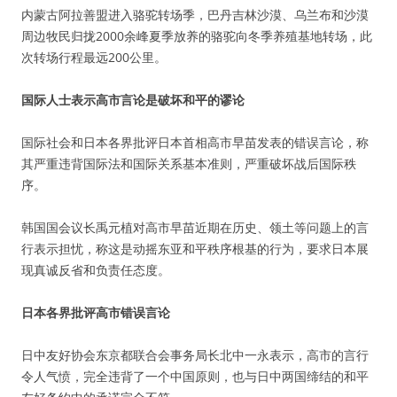
内蒙古阿拉善盟进入骆驼转场季，巴丹吉林沙漠、乌兰布和沙漠
周边牧民归拢2000余峰夏季放养的骆驼向冬季养殖基地转场，此
次转场行程最远200公里。
国际人士表示高市言论是破坏和平的谬论
国际社会和日本各界批评日本首相高市早苗发表的错误言论，称
其严重违背国际法和国际关系基本准则，严重破坏战后国际秩
序。
韩国国会议长禹元植对高市早苗近期在历史、领土等问题上的言
行表示担忧，称这是动摇东亚和平秩序根基的行为，要求日本展
现真诚反省和负责任态度。
日本各界批评高市错误言论
日中友好协会东京都联合会事务局长北中一永表示，高市的言行
令人气愤，完全违背了一个中国原则，也与日中两国缔结的和平