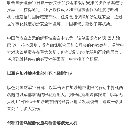
联合国安理会17日就一份关于加沙地带战后安排的决议草案进行
投票，并获得通过。决议授权成立和平理事会作为过渡行政机
构，组建临时国际稳定部队，任务包括保障加沙边境安全、通过
去军事化稳定加沙安全环境等。中国和俄罗斯投了弃权票。
中国代表在当天的解释性发言中表示，该草案没有体现“巴人治
巴”这一根本原则，没有确保联合国和安理会的有效参与。尽管中
方对决议草案存在重大关切，但考虑到加沙脆弱和严峻的局势，
考虑到维持停火的必要性等因素，中方投了弃权票。
以军在加沙地带北部打死巴勒斯坦人
以色列国防军17日称，以军当天在加沙地带北部的行动中打死两
名越过以军部署线的巴勒斯坦人。据巴勒斯坦媒体报道，以军无
人机17日对位于加沙城东部的舒贾亚地区发动袭击，造成一名儿
童死亡，多人受伤。
俄称打击乌能源设施乌称击落俄无人机