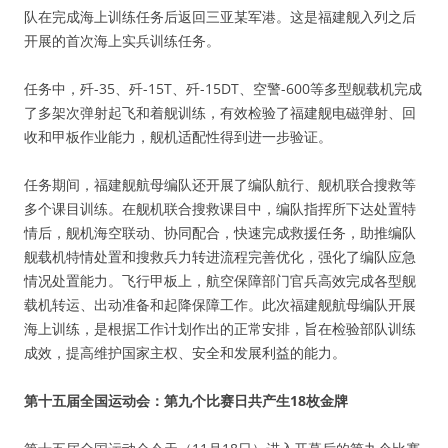
队在完成海上训练任务后返回三亚某军港。这是福建舰入列之后
开展的首次海上实兵训练任务。
任务中，歼-35、歼-15T、歼-15DT、空警-600等多型舰载机完成
了多架次弹射起飞和着舰训练，有效检验了福建舰电磁弹射、回
收和甲板作业能力，舰机适配性得到进一步验证。
任务期间，福建舰航母编队还开展了编队航行、舰机联合搜救等
多个课目训练。在舰机联合搜救课目中，编队指挥所下达处置特
情后，舰机海空联动、协同配合，快速完成救援任务，助推编队
舰载机特情处置和搜救兵力转进流程完善优化，强化了编队应急
情况处置能力。飞行甲板上，航空保障部门官兵高效完成各型舰
载机转运、出动准备和起降保障工作。此次福建舰航母编队开展
海上训练，是根据工作计划作出的正常安排，旨在检验部队训练
成效，提高维护国家主权、安全和发展利益的能力。
第十五届全国运动会：第九个比赛日共产生18枚金牌