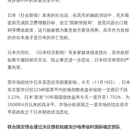
友好条约中的承诺完全不符。
日本《社会新报》发表的社论说，在高市的施政演说中，充斥着
提前完成防卫费增额目标、设立“国家情报局”、放宽武器出口规
则等鹰派政策，这只能被视为蓄意推升紧张局势。高市作为首相
的存在本身才是日本的存亡危机。
日本共同社、《日本经济新闻》等多家媒体报道指出，高市政府
如果不撤回相关言论、阻止事态进一步恶化，日本经济将受到严
重伤害。
受市场担忧中日关系恶化等因素影响，今天（11月18日），日本
东京股市日经225种股票平均价格指数收盘价较前一交易日下跌
3.22%。日本“新发”10年期国债收益率今天一度升至1.755%，为
2008年6月以来的高水平。市场分析原因之一是市场担忧在高市
早苗政权之下日本财政状况恶化。
联合国安理会通过决议授权组建加沙地带临时国际稳定部队