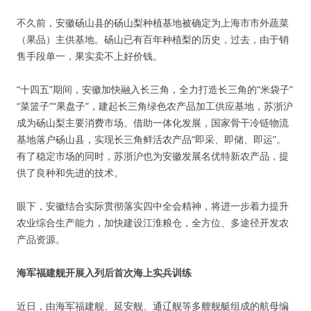
不久前，安徽砀山县的砀山梨种植基地被确定为上海市市外蔬菜
（果品）主供基地。砀山已有百年种植梨的历史，过去，由于销
售手段单一，果实卖不上好价钱。
“十四五”期间，安徽加快融入长三角，全力打造长三角的“米袋子”
“菜篮子”“果盘子”，建起长三角绿色农产品加工供应基地，苏浙沪
成为砀山梨主要消费市场。借助一体化发展，国家骨干冷链物流
基地落户砀山县，实现长三角鲜活农产品“即采、即储、即运”。
有了稳定市场的同时，苏浙沪也为安徽发展名优特新农产品，提
供了良种和先进的技术。
眼下，安徽结合实际贯彻落实四中全会精神，将进一步着力提升
农业综合生产能力，加快建设江淮粮仓，全方位、多途径开发农
产品资源。
海军福建舰开展入列后首次海上实兵训练
近日，由海军福建舰、延安舰、通辽舰等多艘舰艇组成的航母编