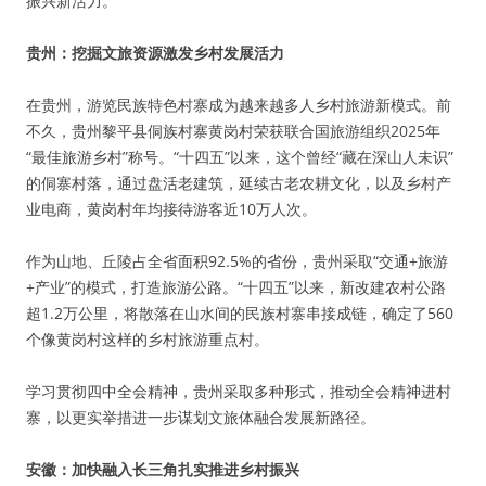
振兴新活力。
贵州：挖掘文旅资源激发乡村发展活力
在贵州，游览民族特色村寨成为越来越多人乡村旅游新模式。前
不久，贵州黎平县侗族村寨黄岗村荣获联合国旅游组织2025年
“最佳旅游乡村”称号。“十四五”以来，这个曾经“藏在深山人未识”
的侗寨村落，通过盘活老建筑，延续古老农耕文化，以及乡村产
业电商，黄岗村年均接待游客近10万人次。
作为山地、丘陵占全省面积92.5%的省份，贵州采取“交通+旅游
+产业”的模式，打造旅游公路。“十四五”以来，新改建农村公路
超1.2万公里，将散落在山水间的民族村寨串接成链，确定了560
个像黄岗村这样的乡村旅游重点村。
学习贯彻四中全会精神，贵州采取多种形式，推动全会精神进村
寨，以更实举措进一步谋划文旅体融合发展新路径。
安徽：加快融入长三角扎实推进乡村振兴