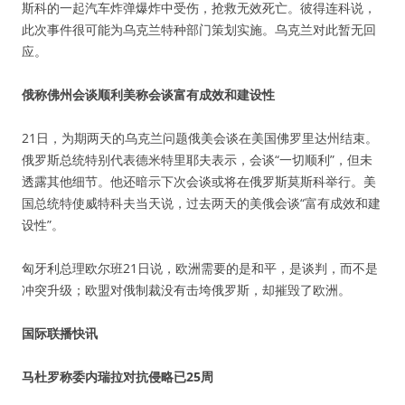
斯科的一起汽车炸弹爆炸中受伤，抢救无效死亡。彼得连科说，
此次事件很可能为乌克兰特种部门策划实施。乌克兰对此暂无回
应。
俄称佛州会谈顺利美称会谈富有成效和建设性
21日，为期两天的乌克兰问题俄美会谈在美国佛罗里达州结束。
俄罗斯总统特别代表德米特里耶夫表示，会谈“一切顺利”，但未
透露其他细节。他还暗示下次会谈或将在俄罗斯莫斯科举行。美
国总统特使威特科夫当天说，过去两天的美俄会谈“富有成效和建
设性”。
匈牙利总理欧尔班21日说，欧洲需要的是和平，是谈判，而不是
冲突升级；欧盟对俄制裁没有击垮俄罗斯，却摧毁了欧洲。
国际联播快讯
马杜罗称委内瑞拉对抗侵略已25周