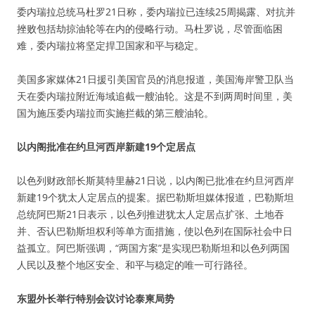
委内瑞拉总统马杜罗21日称，委内瑞拉已连续25周揭露、对抗并
挫败包括劫掠油轮等在内的侵略行动。马杜罗说，尽管面临困
难，委内瑞拉将坚定捍卫国家和平与稳定。
美国多家媒体21日援引美国官员的消息报道，美国海岸警卫队当
天在委内瑞拉附近海域追截一艘油轮。这是不到两周时间里，美
国为施压委内瑞拉而实施拦截的第三艘油轮。
以内阁批准在约旦河西岸新建19个定居点
以色列财政部长斯莫特里赫21日说，以内阁已批准在约旦河西岸
新建19个犹太人定居点的提案。据巴勒斯坦媒体报道，巴勒斯坦
总统阿巴斯21日表示，以色列推进犹太人定居点扩张、土地吞
并、否认巴勒斯坦权利等单方面措施，使以色列在国际社会中日
益孤立。阿巴斯强调，“两国方案”是实现巴勒斯坦和以色列两国
人民以及整个地区安全、和平与稳定的唯一可行路径。
东盟外长举行特别会议讨论泰柬局势