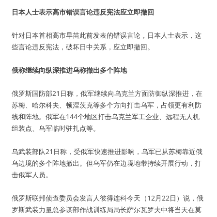
日本人士表示高市错误言论违反宪法应立即撤回
针对日本首相高市早苗此前发表的错误言论，日本人士表示，这
些言论违反宪法，破坏日中关系，应立即撤回。
俄称继续向纵深推进乌称撤出多个阵地
俄罗斯国防部21日称，俄军继续向乌克兰方面防御纵深推进，在
苏梅、哈尔科夫、顿涅茨克等多个方向打击乌军，占领更有利防
线和阵地。俄军在144个地区打击乌克兰军工企业、远程无人机
组装点、乌军临时驻扎点等。
乌武装部队21日称，受俄军快速推进影响，乌军已从苏梅靠近俄
乌边境的多个阵地撤出。但乌军仍在边境地带持续开展行动，打
击俄军人员。
俄罗斯联邦侦查委员会发言人彼得连科今天（12月22日）说，俄
罗斯武装力量总参谋部作战训练局局长萨尔瓦罗夫中将当天在莫