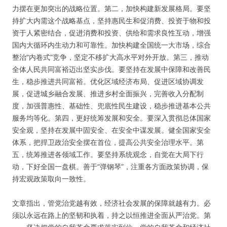
力摆在更加突出的战略位置。第二，加快构建新发展格局。要坚
持扩大内需这个战略基点，坚持惠民生和促消费、投资于物和投
资于人紧密结合，促进消费和投资、供给和需求良性互动，增强
国内大循环内生动力和可靠性。加快构建全国统一大市场，综合
整治“内卷式”竞争，坚定不移扩大高水平对外开放。第三，推动
全体人民共同富裕迈出坚实步伐。要坚持在发展中保障和改善民
生，稳步推进共同富裕。优化区域经济布局、促进区域协调发
展，促进城乡融合发展、推进乡村全面振兴，完善收入分配制
度，加强普惠性、基础性、兜底性民生建设，稳步推进基本公共
服务均等化。第四，更好统筹发展和安全。要深入贯彻总体国家
安全观，坚持在发展中固安全、在安全中谋发展。健全国家安全
体系，把捍卫政治安全摆在首位，提高公共安全治理水平。第
五，统筹推进各领域工作。要坚持系统观念，自觉在大局下行
动，下好全国一盘棋。善于“弹钢琴”，注重各方面政策协调，保
持宏观政策取向一致性。
文章指出，管党治党越有效，经济社会发展的保障就越有力。必
须以永远在路上的坚韧和执着，持之以恒推进全面从严治党。第