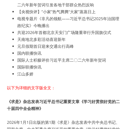
二六年新年贺词引发各地干部群众热烈反响
【央视快评】“小家”热气腾腾“大家”蒸蒸日上
电视专题片《非凡的领航——习近平总书记2025年治国理
政纪实》今晚播出
共迎2026年首都北京天安门广场隆重举行升国旗仪式
天南地北多彩活动喜迎新年
元旦假期首日迎来交通出行高峰
国内联播快讯
国际人士积极评价习近平主席二〇二六年新年贺词
国际联播快讯
江山多娇
以下为详细的文字版全文：
《求是》杂志发表习近平总书记重要文章《学习好贯彻好党的二
十届四中全会精神》
2026年1月1日出版的第1期《求是》杂志发表中共中央总书记、