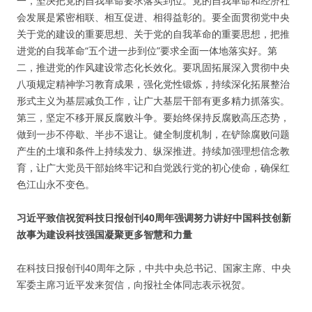
一，坚决把党的自我革命要求落实到位。党的自我革命和经济社
会发展是紧密相联、相互促进、相得益彰的。要全面贯彻党中央
关于党的建设的重要思想、关于党的自我革命的重要思想，把推
进党的自我革命“五个进一步到位”要求全面一体地落实好。第
二，推进党的作风建设常态化长效化。要巩固拓展深入贯彻中央
八项规定精神学习教育成果，强化党性锻炼，持续深化拓展整治
形式主义为基层减负工作，让广大基层干部有更多精力抓落实。
第三，坚定不移开展反腐败斗争。要始终保持反腐败高压态势，
做到一步不停歇、半步不退让。健全制度机制，在铲除腐败问题
产生的土壤和条件上持续发力、纵深推进。持续加强理想信念教
育，让广大党员干部始终牢记和自觉践行党的初心使命，确保红
色江山永不变色。
习近平致信祝贺科技日报创刊40周年强调努力讲好中国科技创新
故事为建设科技强国凝聚更多智慧和力量
在科技日报创刊40周年之际，中共中央总书记、国家主席、中央
军委主席习近平发来贺信，向报社全体同志表示祝贺。