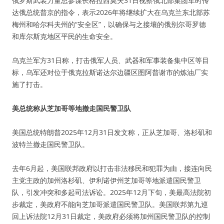
俄罗斯武装力量总参谋长格拉西莫夫31日视察俄北部集团军时传
达俄总统普京的指令，表示2026年将继续扩大在乌克兰东北部苏
梅州和哈尔科夫州的“安全区”，以确保与之接壤的俄别尔哥罗德
和库尔斯克地区平民的生命安全。
乌克兰军方31日称，打击俄军人员、武器和军事装备集中区等目
标，乌军还对位于俄克拉斯诺达尔边疆区图阿普谢市的炼油厂实
施了打击。
美总统称从芝加哥等地撤走国民警卫队
美国总统特朗普2025年12月31日发文称，正从芝加哥、洛杉矶和
波特兰撤走国民警卫队。
去年6月起，美国联邦政府以打击非法移民和犯罪为由，接连向民
主党主政的加州洛杉矶、伊利诺伊州芝加哥等地派遣国民警卫
队，引发冲突和多起司法诉讼。2025年12月下旬，美最高法院初
步裁定，美政府不能向芝加哥派遣国民警卫队。美国联邦第九巡
回上诉法院12月31日裁定，美政府必须将加州国民警卫队的控制