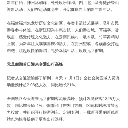
新年伊始，神州沐朝晖，处处欢乐祥和。四川北川举办徒步登山
迎新活动，人们在运动健身中，开启健康向上的新年新生活。
在福建福州魁龙坊历史文化街区，各类非遗技艺展演，吸引市民
游客参与体验。在浙江绍兴丰惠古镇，人们游古城、写福字、赏
戏曲，感受传统文化魅力。在云南民族村，敲木鼓、竹竿舞精彩
上演，为新年注入满满喜庆和活力。在贵州望谟，各族群众打起
糍粑，跳起欢快的舞蹈，礼赞幸福生活，欢度元旦假期。
元旦假期首日迎来交通出行高峰
记者从交通运输部了解到，今天（1月1日）全社会跨区域人员流
动量预计超2.08亿人次，同比增长21%。
全国铁路今天迎来元旦假期客流最高峰，预计发送旅客1825万人
次，同比增长65.1%。铁路部门在热门方向、区间和时段增加运
力投放，并组织开行旅游列车、定制专列，一批新开通的新线新
站也为旅客提供了更多出行选择。