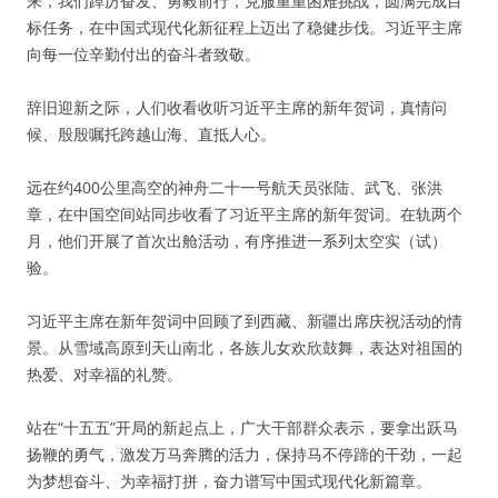
来，我们踔厉奋发、勇毅前行，克服重重困难挑战，圆满完成目
标任务，在中国式现代化新征程上迈出了稳健步伐。习近平主席
向每一位辛勤付出的奋斗者致敬。
辞旧迎新之际，人们收看收听习近平主席的新年贺词，真情问
候、殷殷嘱托跨越山海、直抵人心。
远在约400公里高空的神舟二十一号航天员张陆、武飞、张洪
章，在中国空间站同步收看了习近平主席的新年贺词。在轨两个
月，他们开展了首次出舱活动，有序推进一系列太空实（试）
验。
习近平主席在新年贺词中回顾了到西藏、新疆出席庆祝活动的情
景。从雪域高原到天山南北，各族儿女欢欣鼓舞，表达对祖国的
热爱、对幸福的礼赞。
站在“十五五”开局的新起点上，广大干部群众表示，要拿出跃马
扬鞭的勇气，激发万马奔腾的活力，保持马不停蹄的干劲，一起
为梦想奋斗、为幸福打拼，奋力谱写中国式现代化新篇章。