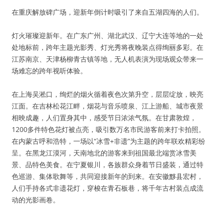
在重庆解放碑广场，迎新年倒计时吸引了来自五湖四海的人们。
灯火璀璨迎新年。在广东广州、湖北武汉、辽宁大连等地的一处
处地标前，跨年主题光影秀、灯光秀将夜晚装点得绚丽多彩。在
江苏南京、天津杨柳青古镇等地，无人机表演为现场观众带来一
场难忘的跨年视听体验。
在上海吴淞口，绚烂的烟火循着夜色次第升空，层层绽放，映亮
江面。在吉林松花江畔，烟花与音乐喷泉、江上游船、城市夜景
相映成趣，人们置身其中，感受节日浓浓气氛。在甘肃敦煌，
1200多件特色花灯被点亮，吸引数万名市民游客前来打卡拍照。
在内蒙古呼和浩特，一场以“冰雪+非遗”为主题的跨年联欢精彩纷
呈。在黑龙江漠河，天南地北的游客来到祖国最北端赏冰雪美
景、品特色美食。在宁夏银川，各族群众身着节日盛装，通过特
色巡游、集体歌舞等，共同迎接新年的到来。在安徽黟县宏村，
人们手持各式非遗花灯，穿梭在青石板巷，将千年古村装点成流
动的光影画卷。