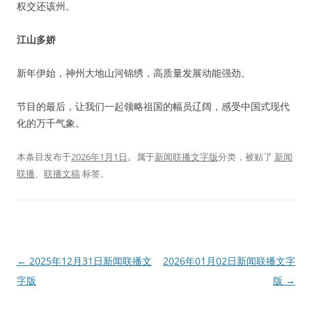
权交还该州。
江山多娇
新年伊始，神州大地山河锦绣，高质量发展动能强劲。
节目的最后，让我们一起领略祖国的幅员辽阔，感受中国式现代
化的万千气象。
本条目发布于
2026年1月1日
。属于
新闻联播文字版
分类，被贴了
新闻
联播
、
联播文稿
标签。
文
←
2025年12月31日新闻联播文
2026年01月02日新闻联播文字
章
字版
版
→
导