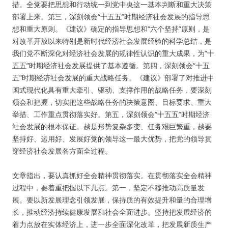
措。全党要把思想和行动统一到党中央这一基本判断和重大决策
部署上来。第三，深刻领会“十五五”时期经济社会发展的指导思
想和重大原则。《建议》确定的指导思想和“六个坚持”原则，是
对改革开放以来特别是新时代经济社会发展经验的科学总结，是
我们党不断深化对经济社会发展的规律性认识的重大成果，为“十
五五”时期经济社会发展提供了基本遵循。第四，深刻领会“十五
五”时期经济社会发展的重大战略任务。《建议》部署了对推进中
国式现代化具有重大牵引、驱动、支撑作用的战略任务，要深刻
领会和把握，切实把这些战略任务的决策意图、目标要求、重大
举措、工作重点贯彻落实好。第五，深刻领会“十五五”时期经济
社会发展的根本保证。越是形势复杂多变、任务艰巨繁重，越要
坚持好、运用好、发展好党的领导这一最大优势，把党的领导贯
穿经济社会发展各方面全过程。
文章指出，要认真抓好全会精神贯彻落实。在贯彻落实全会精神
过程中，要着重把握以下几点。第一，坚定不移推动高质量发
展。要以新发展理念引领发展，保持质的有效提升和量的合理增
长，推动经济持续健康发展和社会全面进步。坚持把发展经济的
着力点放在实体经济上，进一步全面深化改革，把发展新质生产