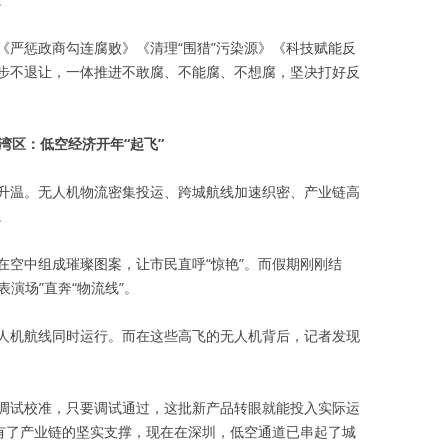
《严惩政商勾连腐败》《清理“围猎”污染源》《科技赋能反
步不退让，一体推进不敢腐、不能腐、不想腐，坚决打好反
湾区：低空经济开年“起飞”
升温。无人机物流密集投运、跨城航线加速织密、产业链高
。
在空中组成璀璨图案，让市民直呼“惊艳”。而假期刚刚结
表演场”直奔“物流线”。
人机航线同时运行。而在这些高飞的无人机背后，记者发现
调试校准，只要调试通过，这批新产品转眼就能投入实际运
是有了产业链的坚实支撑，现在在深圳，低空通道已串起了城