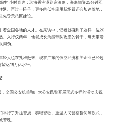
部件1小时直达；珠海香洲港到东澳岛，海岛物资25分钟互
往返。再过一阵子，更多的低空应用新场景还会加速落地，
纽先导示范区建设。
引着全国各地的人才。在采访中，记者就碰到了这样一位20
然。入行仅两年，他就成长为能带队攻坚的骨干，每天带着
眼闯劲。
年轻人也在扎堆赶来。现在广东的低空经济相关企业已经超
年有望达到万亿水平。
节
察节，全国公安机关和广大公安民警开展形式多样的活动庆祝
门举行了升挂警旗、奏唱警歌、重温人民警察誓词等仪式，
诚警魂。