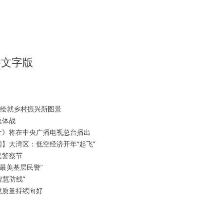
播文字版
取绘就乡村振兴新图景
总体战
让》将在中央广播电视总台播出
闻】大湾区：低空经济开年“起飞”
民警察节
“最美基层民警”
智慧防线”
境质量持续向好