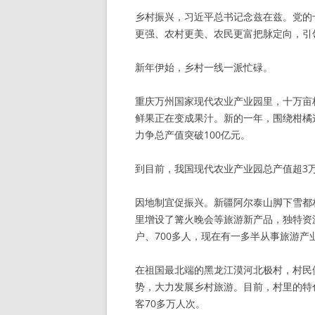
乡村振兴，习近平总书记念兹在兹。党的
更强、农村更美、农民更富把脉定向，引
新年伊始，乡村一线一派忙碌。
重庆万州国家现代农业产业园里，十万亩
鲜果正在变成果汁。新的一年，围绕柑橘
力争总产值突破100亿元。
到目前，我国现代农业产业园总产值超3
因地制宜促振兴。新疆阿尔泰山脚下雪都
里增设了篝火晚会等旅游新产品，独特资
户、700多人，现在有一多半从事旅游产
在祖国最北端的黑龙江漠河北极村，村民
势，大力发展乡村旅游。目前，村里的特
客70多万人次。