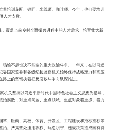
忙着培训花匠、银匠、米线师、咖啡师。今年，他们要培训
提供人才支撑。
标准，覆盖当前乡村全面振兴进程中的人才需求，培育壮大新
一场输不起也决不能输的重大政治斗争。一年来，在以习近
纪委国家监委和各级纪检监察机关始终保持战略定力和高压
在路上的坚韧执着把反腐败斗争向纵深推进。
检监察机关坚持以习近平新时代中国特色社会主义思想为指导，
惩治腐败，对重点问题、重点领域、重点对象着重抓、着力
烟草、医药、高校、体育、开发区、工程建设和招标投标等
整治。严肃查处滥用职权、玩忽职守、违规决策造成国有资