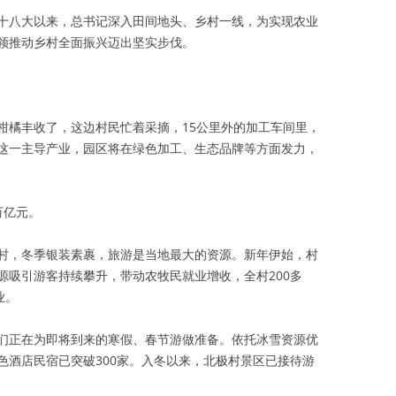
十八大以来，总书记深入田间地头、乡村一线，为实现农业
领推动乡村全面振兴迈出坚实步伐。
柑橘丰收了，这边村民忙着采摘，15公里外的加工车间里，
这一主导产业，园区将在绿色加工、生态品牌等方面发力，
万亿元。
村，冬季银装素裹，旅游是当地最大的资源。新年伊始，村
源吸引游客持续攀升，带动农牧民就业增收，全村200多
业。
们正在为即将到来的寒假、春节游做准备。依托冰雪资源优
色酒店民宿已突破300家。入冬以来，北极村景区已接待游