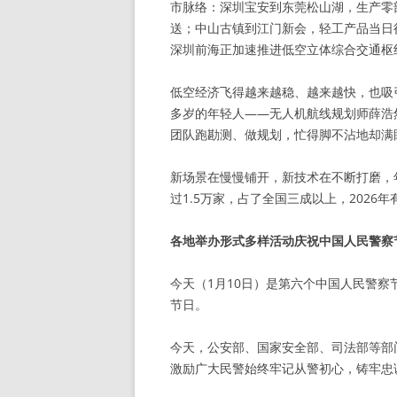
市脉络：深圳宝安到东莞松山湖，生产零
送；中山古镇到江门新会，轻工产品当日
深圳前海正加速推进低空立体综合交通枢
低空经济飞得越来越稳、越来越快，也吸
多岁的年轻人——无人机航线规划师薛浩
团队跑勘测、做规划，忙得脚不沾地却满
新场景在慢慢铺开，新技术在不断打磨，
过1.5万家，占了全国三成以上，2026
各地举办形式多样活动庆祝中国人民警察
今天（1月10日）是第六个中国人民警
节日。
今天，公安部、国家安全部、司法部等部
激励广大民警始终牢记从警初心，铸牢忠