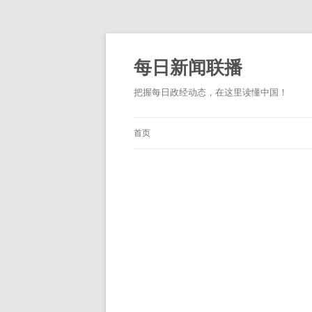
跳
至
正
每日新闻联播
文
把握每日政经动态，在这里读懂中国！
首页