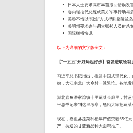
日本人士要求高市早苗撤回错误发
委内瑞拉代总统就美方军事行动与
美称不惜以“艰难”方式得到格陵兰
美明州要求参与调查联邦人员射杀
国际联播快讯
以下为详细的文字版全文：
【“十五五”开好局起好步】奋发进取绘就
习近平总书记指出，推进中国式现代化，
始，大江南北广大乡村一派繁忙。各地发
湖北嘉鱼潘家湾镇十里蔬菜长廊里，甘蓝菜
平总书记来到这里考察，勉励大家把蔬菜
现在，嘉鱼县蔬菜种植年产值突破65亿
产、抗逆的甘蓝新品种大面积推广。