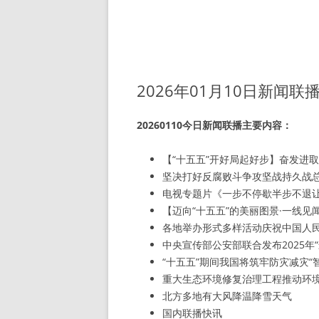
2026年01月10日新闻联
20260110今日新闻联播主要内容：
【“十五五”开好局起好步】奋发进
坚决打好反腐败斗争攻坚战持久战
电视专题片《一步不停歇半步不退
【迈向“十五五”的美丽图景·一线见
各地举办形式多样活动庆祝中国人
中央宣传部公安部联合发布2025年
“十五五”期间我国将筑牢防灾减灾“
重大生态环境修复治理工程推动环
北方多地有大风降温降雪天气
国内联播快讯