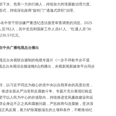
部下水、危害一方的行贿人，持续加大跨境腐败治理力度。
式，持续深化政商“旋转门”“逃逸式辞职”治理。
5名中管干部涉嫌严重违纪违法接受审查调查的消息。2025
逃人员782人，其中党员和国家工作人员61人、“红通人员”36
36.57亿元。
在中央广播电视总台播出
视总台央视联合摄制的电视专题片《一步不停歇半步不退
电视总台央视综合频道晚8点档播出，央视新闻新媒体平台同步
程，以习近平同志为核心的党中央以自我革命的高度自觉，
当，推进全面从严治党和反腐败斗争。专题片充分展现纪检监
坚守以人民为中心的价值取向，持续推进党风廉政建设和反
群众身边不正之风和腐败问题，严惩政商勾连腐败，坚决清
赋能正风反腐，着力铲除腐败滋生的土壤和条件，不断推动纪
。