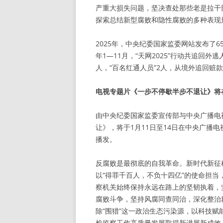
产重大损失问题，坚决查处那些老是拉干
探索总结新型腐败和隐性腐败的多种表现形
2025年，中央纪委国家监委网站发布了6
年1—11月，“天网2025”行动共追回外
人，“百名红通人员”2人，从境外追回赃款2
电视专题片《一步不停歇半步不退让》将
由中央纪委国家监委宣传部与中央广播电
让》，将于1月11日至14日在中央广播
播发。
反腐败是最彻底的自我革命。新时代新征
以“得罪千百人，不负十四亿”的使命担
察机关始终保持永远在路上的坚韧执着，
腐败斗争，坚持风腐同查同治，深化整治
除“围猎”这一政治生态污染源，以科技
检监察工作高质量发展取得新进展新成效