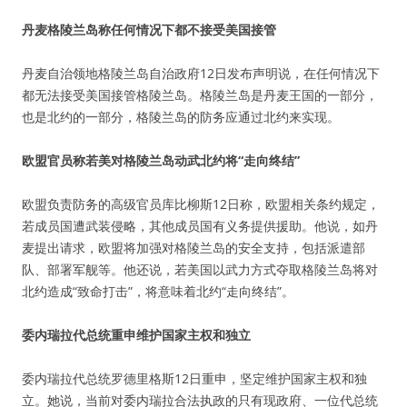
丹麦格陵兰岛称任何情况下都不接受美国接管
丹麦自治领地格陵兰岛自治政府12日发布声明说，在任何情况下
都无法接受美国接管格陵兰岛。格陵兰岛是丹麦王国的一部分，
也是北约的一部分，格陵兰岛的防务应通过北约来实现。
欧盟官员称若美对格陵兰岛动武北约将“走向终结”
欧盟负责防务的高级官员库比柳斯12日称，欧盟相关条约规定，
若成员国遭武装侵略，其他成员国有义务提供援助。他说，如丹
麦提出请求，欧盟将加强对格陵兰岛的安全支持，包括派遣部
队、部署军舰等。他还说，若美国以武力方式夺取格陵兰岛将对
北约造成“致命打击”，将意味着北约“走向终结”。
委内瑞拉代总统重申维护国家主权和独立
委内瑞拉代总统罗德里格斯12日重申，坚定维护国家主权和独
立。她说，当前对委内瑞拉合法执政的只有现政府、一位代总统