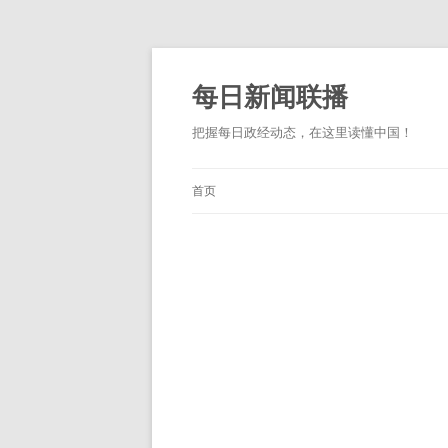
跳
至
正
每日新闻联播
文
把握每日政经动态，在这里读懂中国！
首页