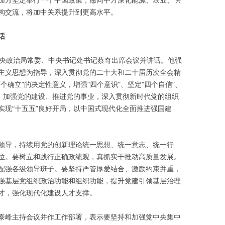
构交流，将加中关系提升到更高水平。
话
中央政治局常委、中央书记处书记蔡奇出席会议并讲话。他强
主义思想为指导，深入贯彻党的二十大和二十届历次全会精
个确立”的决定性意义，增强“四个意识”、坚定“四个自信”、
导、加强党的建设、推进党的事业，深入贯彻新时代党的组织
实现“十五五”良好开局，以中国式现代化全面推进强国建
领导，持续用党的创新理论统一思想、统一意志、统一行
位。要树立和践行正确政绩观，真抓实干推动高质量发展。
配强各级领导班子。要坚持严管厚爱结合、激励约束并重，
强基层党组织政治功能和组织功能，提升党建引领基层治理
才，强化现代化建设人才支撑。
泰峰主持会议并作工作部署，表示要坚持和加强党中央集中