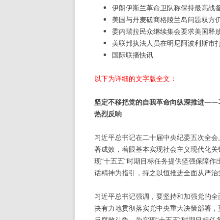
伊朗伊斯兰革命卫队称保持最高战
美国与丹麦磋商格陵兰岛问题双方仍
委内瑞拉民众继续集会要求美国释
美联邦执法人员在明尼阿波利斯市
国际联播快讯
以下为详细的文字版全文：
坚定不移把党的自我革命向纵深推进——
热烈反响
习近平总书记在二十届中央纪委五次全会
著成效，着眼基本实现社会主义现代化关
现“十五五”时期目标任务提供坚强保障
话精神为指引，持之以恒推进全面从严治
习近平总书记强调，要坚持和加强党的全
决有力地贯彻落实党中央重大决策部署，
反腐败斗争，为实现“十五五”时期目标