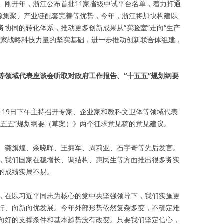
。刚开年，浙江公布首批11家省级中试平台名单，着力打通
资源集聚、产业链配套完善等优势，今年，浙江将加快构建以
协同的转化体系，推动更多创新成果从“实验室”走向“生产
国家战略科技力量的坚实基础，进一步推动创新联合体组建，
等领域代表座谈会听取对政府工作报告、“十五五”规划纲要
月19日下午主持召开专家、企业家和教科文卫体等领域代表
十五五”规划纲要（草案）》两个征求意见稿的意见建议。
、龚旗煌、余晓晖、王拥军、周莉亚、石宇奇等先后发言。
，我们国家在稳增长、调结构、惠民生等方面推出很多务实
的成绩实属不易。
，在以习近平同志为核心的党中央坚强领导下，我们实施更
行、向新向优发展。今年外部形势依然复杂多变，不确定难
向好的支撑条件和基本趋势没有改变。只要我们坚定信心，