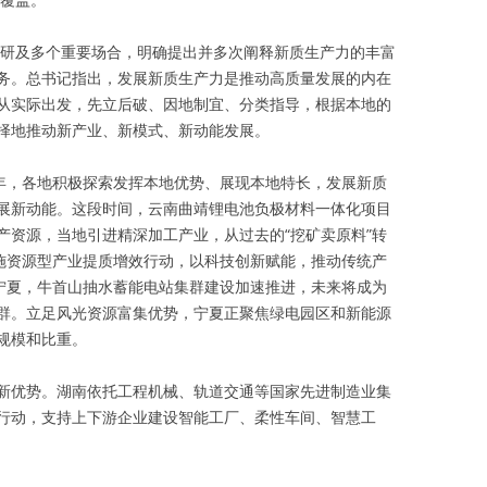
察调研及多个重要场合，明确提出并多次阐释新质生产力的丰富
务。总书记指出，发展新质生产力是推动高质量发展的内在
从实际出发，先立后破、因地制宜、分类指导，根据本地的
择地推动新产业、新模式、新动能发展。
之年，各地积极探索发挥本地优势、展现本地特长，发展新质
展新动能。这段时间，云南曲靖锂电池负极材料一体化项目
产资源，当地引进精深加工产业，从过去的“挖矿卖原料”转
实施资源型产业提质增效行动，以科技创新赋能，推动传统产
在宁夏，牛首山抽水蓄能电站集群建设加速推进，未来将成为
群。立足风光资源富集优势，宁夏正聚焦绿电园区和新能源
规模和比重。
新优势。湖南依托工程机械、轨道交通等国家先进制造业集
行动，支持上下游企业建设智能工厂、柔性车间、智慧工