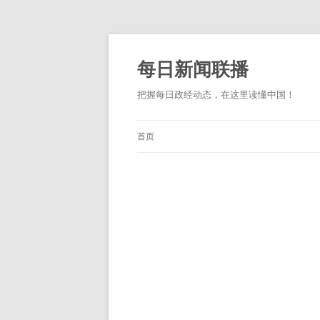
跳
至
正
每日新闻联播
文
把握每日政经动态，在这里读懂中国！
首页