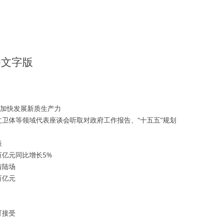
播文字版
宜加快发展新质生产力
卫体等领域代表座谈会听取对政府工作报告、“十五五”规划
谈
万亿元同比增长5%
着陆场
万亿元
可接受