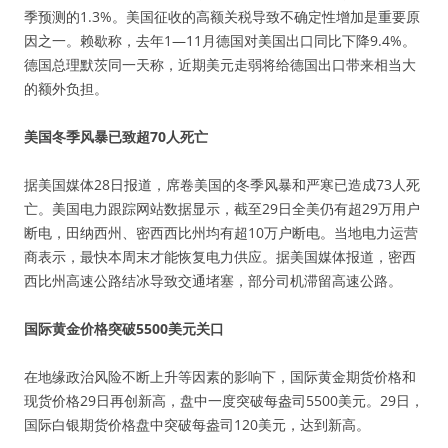
季预测的1.3%。美国征收的高额关税导致不确定性增加是重要原
因之一。赖歇称，去年1—11月德国对美国出口同比下降9.4%。
德国总理默茨同一天称，近期美元走弱将给德国出口带来相当大
的额外负担。
美国冬季风暴已致超70人死亡
据美国媒体28日报道，席卷美国的冬季风暴和严寒已造成73人死
亡。美国电力跟踪网站数据显示，截至29日全美仍有超29万用户
断电，田纳西州、密西西比州均有超10万户断电。当地电力运营
商表示，最快本周末才能恢复电力供应。据美国媒体报道，密西
西比州高速公路结冰导致交通堵塞，部分司机滞留高速公路。
国际黄金价格突破5500美元关口
在地缘政治风险不断上升等因素的影响下，国际黄金期货价格和
现货价格29日再创新高，盘中一度突破每盎司5500美元。29日，
国际白银期货价格盘中突破每盎司120美元，达到新高。