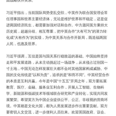
面战略伙伴关系。
习近平指出，当前国际局势变乱交织，中英作为联合国安理会常
任理事国和世界主要经济体，无论是维护世界和平稳定，还是促
进两国经济民生，都需要加强对话和合作。中方愿同英方秉持大
历史观，超越分歧、相互尊重，把中英合作“大有可为”的潜力转
化成“大有作为”的实绩，为中英关系与合作开新局，既造福两国
人民，也惠及世界。
习近平强调，互信是国与国关系行稳致远的基础。中国始终坚持
走和平发展道路，从未主动挑起过一场战争，从未侵占过别国一
寸土地，中国无论怎样发展壮大都不会对其他国家构成威胁。中
国的文化传统是“以和为贵”，追求的是“和而不同”。中英经贸合作
的本质是互利共赢。今年是中国“十五五”开局之年，双方要拓展
教育、医疗、金融、服务业互利合作，开展人工智能、生物科
学、新能源和低碳技术等领域联合研究和产业转化，实现共同发
展繁荣。希望英方为中国企业提供公平、公正、非歧视的营商环
境。中英都是文化大国，都为人类发展进步作出重要贡献。双方
要密切人文交流，进一步便利人员往来。欢迎英国政府、议会、