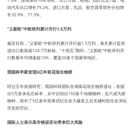
7.5%，连续保持10年增长。出口方面，机电产品占比近7成，电
动汽车出口增长79.2%。进口方面，乳品、航空器零部件分别增
长32.9%、71.3%。
“义新欧”中欧班列累计开行1.5万列
截至目前，“义新欧”中欧班列累计开行超1.5万列，海关累计监管
进出口集装箱124.7万标箱。“十四五”期间，“义新欧”中欧班列开
行数量年均增速超10%，覆盖50多个国家和地区。
我国科学家发现5亿年前花垣生物群
经过五年发掘研究，我国科研团队在湖南花垣生物群遗址，发掘
出5万多块化石标本，从中识别出150多个动物物种，近六成为新
物种，填补了5亿多年前寒武纪生命大爆发之后关键时段生命演化
历史的空白。
国际人士表示高市错误言论带来巨大风险