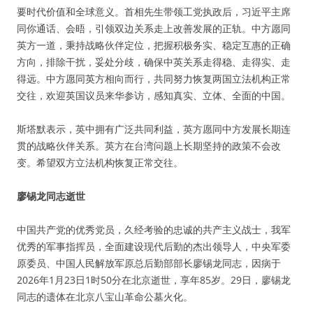
要时代价值和全球意义。首相先生带领工党执政后，习近平主席
同你通话、会晤，引领双边关系走上改善发展的正轨。中方愿同
英方一道，秉持战略伙伴定位，把握积极务实、稳定互惠的正确
方向，排除干扰，妥处分歧，确保中英关系走得稳、走得实、走
得远。中方愿同英方相向而行，共同努力恢复两国立法机构正常
交往，欢迎英国议员来华参访，感知真实、立体、全面的中国。
斯塔默表示，英中拥有广泛共同利益，英方愿同中方发展长期连
贯的战略伙伴关系。英方在台湾问题上长期坚持的政策不会改
变。希望双方立法机构恢复正常交往。
廖锡龙同志逝世
中国共产党的优秀党员，久经考验的忠诚的共产主义战士，我军
优秀的军事指挥员，全面建设现代后勤的杰出领导人，中央军委
原委员、中国人民解放军原总后勤部部长廖锡龙同志，因病于
2026年1月23日1时50分在北京逝世，享年85岁。29日，廖锡龙
同志的遗体在北京八宝山革命公墓火化。