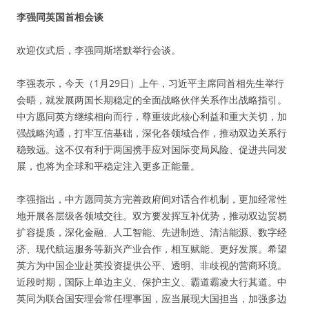
李强同英国首相会谈
欢迎仪式后，李强同斯塔默举行会谈。
李强表示，今天（1月29日）上午，习近平主席同首相先生举行
会晤，就发展两国长期稳定的全面战略伙伴关系作出战略指引。
中方愿同英方继续相向而行，尊重彼此核心利益和重大关切，加
强战略沟通，打牢互信基础，深化各领域合作，推动双边关系行
稳致远。这不仅有利于两国携手应对国际变局风险、促进共同发
展，也将为全球和平稳定注入更多正能量。
李强指出，中方愿同英方完善政府间对话合作机制，更加经常性
地开展各层级各领域交往。双方要发挥互补优势，推动双边贸易
扩容提质，深化金融、人工智能、先进制造、清洁能源、数字经
济、现代航运服务等新兴产业合作，相互赋能、更好发展。希望
英方为中国企业赴英投资提供公平、透明、非歧视的营商环境。
近段时期，国际上单边主义、保护主义、霸道霸凌大行其道。中
英同为联合国安理会常任理事国，应当展现大国担当，加强多边