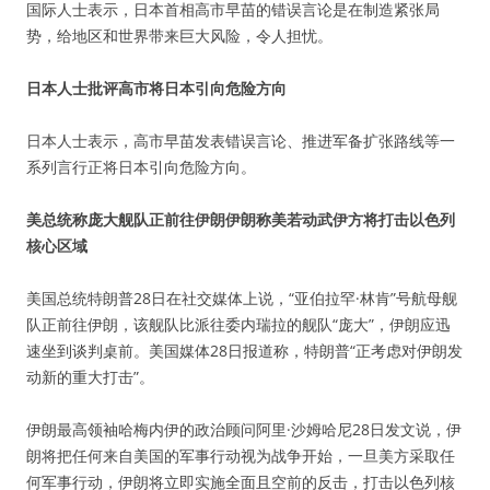
国际人士表示，日本首相高市早苗的错误言论是在制造紧张局
势，给地区和世界带来巨大风险，令人担忧。
日本人士批评高市将日本引向危险方向
日本人士表示，高市早苗发表错误言论、推进军备扩张路线等一
系列言行正将日本引向危险方向。
美总统称庞大舰队正前往伊朗伊朗称美若动武伊方将打击以色列
核心区域
美国总统特朗普28日在社交媒体上说，“亚伯拉罕·林肯”号航母舰
队正前往伊朗，该舰队比派往委内瑞拉的舰队“庞大”，伊朗应迅
速坐到谈判桌前。美国媒体28日报道称，特朗普“正考虑对伊朗发
动新的重大打击”。
伊朗最高领袖哈梅内伊的政治顾问阿里·沙姆哈尼28日发文说，伊
朗将把任何来自美国的军事行动视为战争开始，一旦美方采取任
何军事行动，伊朗将立即实施全面且空前的反击，打击以色列核