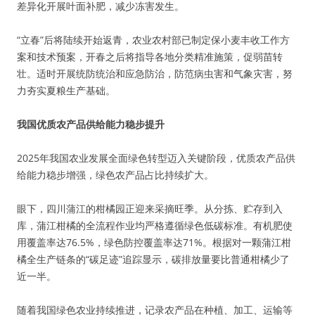
差异化开展叶面补肥，减少冻害发生。
“立春”后将陆续开始返青，农业农村部已制定保小麦丰收工作方
案和技术预案，开春之后将指导各地分类精准施策，促弱苗转
壮。适时开展统防统治和应急防治，防范病虫害和气象灾害，努
力夯实夏粮生产基础。
我国优质农产品供给能力稳步提升
2025年我国农业发展全面绿色转型迈入关键阶段，优质农产品供
给能力稳步增强，绿色农产品占比持续扩大。
眼下，四川蒲江的柑橘园正迎来采摘旺季。从分拣、贮存到入
库，蒲江柑橘的全流程作业均严格遵循绿色低碳标准。有机肥使
用覆盖率达76.5%，绿色防控覆盖率达71%。根据对一颗蒲江柑
橘全生产链条的“碳足迹”追踪显示，碳排放量要比普通柑橘少了
近一半。
随着我国绿色农业持续推进，记录农产品在种植、加工、运输等