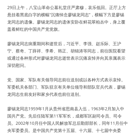
29日上午，八宝山革命公墓礼堂庄严肃穆，哀乐低回。正厅上方
悬挂着黑底白字的横幅“沉痛悼念廖锡龙同志”，横幅下方是廖锡
龙同志的遗像。廖锡龙同志的遗体安卧在鲜花翠柏丛中，身上覆
盖着鲜红的中国共产党党旗。
廖锡龙同志病重期间和逝世后，习近平、李强、赵乐际、王沪
宁、蔡奇、丁薛祥、李希、韩正、胡锦涛等同志，前往医院看望
或通过各种形式对廖锡龙同志逝世表示沉痛哀悼并向其亲属表示
深切慰问。
党、国家、军队有关领导同志前往送别或以各种方式表示哀悼。
军委机关各部门、军队驻京有关单位领导和部队官兵代表，廖锡
龙同志生前友好和家乡代表也前往送别。
廖锡龙同志1959年1月从贵州省思南县入伍，1963年2月加入中
国共产党。先后任陆军第11军军长，成都军区副司令员、司令
员。2002年10月任中国人民解放军总后勤部部长，同年11月任中
央军委委员。是中国共产党第十五届、十六届、十七届中央委