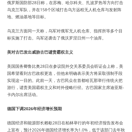
俄罗斯国防部28日称，在苏梅、哈尔科夫、扎波罗热等方向打击
乌克兰军队，并在158个区域打击乌方远程无人机仓库与发射阵
地、燃油基地等目标。
乌克兰方面同一天称，乌军对俄军无人机仓库、指挥所等多个目
标实施了打击。乌军还袭击了俄沃罗涅日州一个油库。
美对古巴发出威胁古巴谴责霸权主义
美国国务卿鲁比奥28日在参议院外交关系委员会听证会上称，美
国希望看到古巴政权更迭，但他未明确表示美方将采取强制手段
实现这一目的。此前一天，古巴民众在首都哈瓦那举行传统火把
游行，谴责美国霸权主义和对外侵略行径。古巴国家主席迪亚斯-
卡内尔出席活动。
德国下调2026年经济增长预期
德国经济和能源部长赖歇28日在柏林举行的年初经济报告发布会
上宣布，预计2026年德国经济增长率为1.0%，低于该部门去年秋