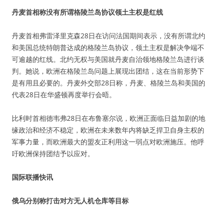
丹麦首相称没有所谓格陵兰岛协议领土主权是红线
丹麦首相弗雷泽里克森28日在访问法国期间表示，没有所谓北约
和美国总统特朗普达成的格陵兰岛协议，领土主权是解决争端不
可逾越的红线。北约无权与美国就丹麦自治领地格陵兰岛进行谈
判。她说，欧洲在格陵兰岛问题上展现出团结，这在当前形势下
是有用且必要的。丹麦外交部28日称，丹麦、格陵兰岛和美国的
代表28日在华盛顿再度举行会晤。
比利时首相德韦弗28日在布鲁塞尔说，欧洲正面临日益加剧的地
缘政治和经济不稳定，欧洲在未来数年内将缺乏捍卫自身主权的
军事力量，而欧洲最大的盟友正利用这一弱点对欧洲施压。他呼
吁欧洲保持团结予以应对。
国际联播快讯
俄乌分别称打击对方无人机仓库等目标