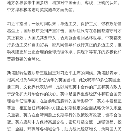
地方各界多来中国参访，增加对中国全面、客观、正确的认知。
中方愿积极考虑对英实施单方面免签。
习近平指出，一段时间以来，单边主义、保护主义、强权政治甚
嚣尘上，国际秩序受到严重冲击。国际法只有在各国都遵守时才
真正有效，大国尤其要带头，否则就会退回丛林世界。中英都支
持多边主义和自由贸易，应共同倡导和践行真正的多边主义，推
动构建更加公正合理的全球治理体系，实现平等有序的多极化和
普惠包容的全球化。
斯塔默转达查尔斯三世国王对习近平主席的问候。斯塔默表示，
很高兴成为8年来首位访华的英国首相。此次我率60多位英国重
要工商、文化界代表访华，足以展现英中合作的广度和英方致力
于深化扩大对华合作的决心。英中是世界重要经济体和联合国安
理会常任理事国，在当前动荡脆弱的国际形势下，英方本着相互
尊重、相互信任精神同中方建立长期稳定的全面战略伙伴关系至
关重要。英方在台湾问题上长期奉行的政策没有改变，也不会改
变。英方愿与中方保持高层交往，密切对话交流，加强贸易、投
资、金融、环保等各领域合作，助力彼此经济增长，为两国人民