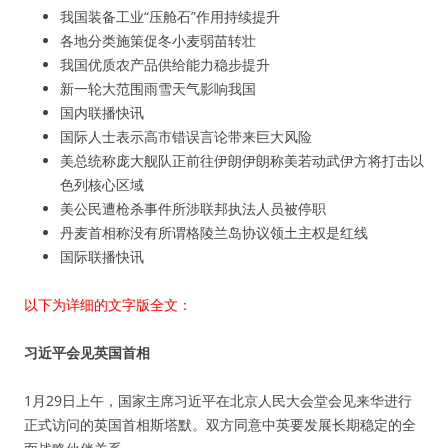
我国装备工业“压舱石”作用持续提升
各地分类施策促冬小麦弱苗转壮
我国优质农产品供给能力稳步提升
新一轮大范围雨雪天气影响我国
国内联播快讯
国际人士表示高市错误言论带来巨大风险
美总统称庞大舰队正前往伊朗伊朗称美若动武伊方将打击以
色列核心区域
美公民遭枪杀事件所涉联邦执法人员被停职
丹麦首相称没有所谓格陵兰岛协议领土主权是红线
国际联播快讯
以下为详细的文字版全文：
习近平会见英国首相
1月29日上午，国家主席习近平在北京人民大会堂会见来华进行
正式访问的英国首相斯塔默。双方同意中英要发展长期稳定的全