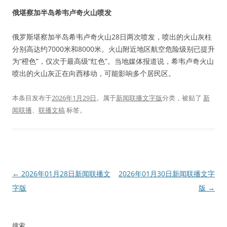
俄堪察加半岛希韦卢奇火山喷发
俄罗斯堪察加半岛希韦卢奇火山28日两次喷发，喷出的火山灰柱
分别高达约7000米和8000米。火山附近地区航空危险级别已提升
为“橙色”，仅次于最高级“红色”。当地媒体报道说，希韦卢奇火山
喷出的火山灰正在向西移动，可能影响多个居民区。
本条目发布于
2026年1月29日
。属于
新闻联播文字版
分类，被贴了
新
闻联播
、
联播文稿
标签。
文
←
2026年01月28日新闻联播文
2026年01月30日新闻联播文字
章
字版
版
→
导
航
搜索