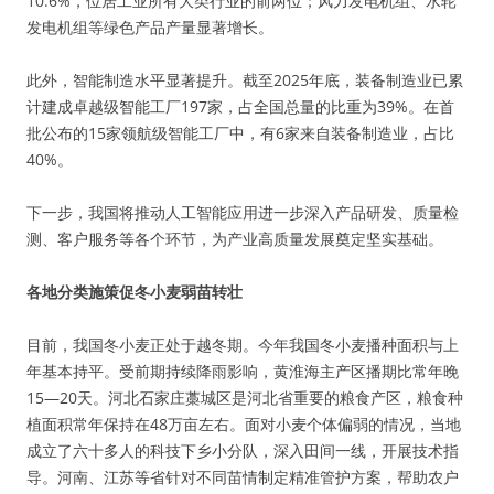
10.6%，位居工业所有大类行业的前两位；风力发电机组、水轮
发电机组等绿色产品产量显著增长。
此外，智能制造水平显著提升。截至2025年底，装备制造业已累
计建成卓越级智能工厂197家，占全国总量的比重为39%。在首
批公布的15家领航级智能工厂中，有6家来自装备制造业，占比
40%。
下一步，我国将推动人工智能应用进一步深入产品研发、质量检
测、客户服务等各个环节，为产业高质量发展奠定坚实基础。
各地分类施策促冬小麦弱苗转壮
目前，我国冬小麦正处于越冬期。今年我国冬小麦播种面积与上
年基本持平。受前期持续降雨影响，黄淮海主产区播期比常年晚
15—20天。河北石家庄藁城区是河北省重要的粮食产区，粮食种
植面积常年保持在48万亩左右。面对小麦个体偏弱的情况，当地
成立了六十多人的科技下乡小分队，深入田间一线，开展技术指
导。河南、江苏等省针对不同苗情制定精准管护方案，帮助农户