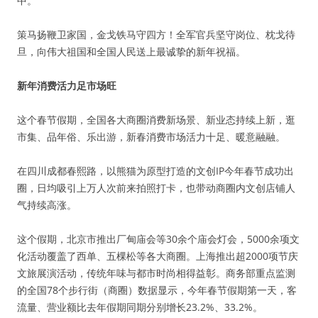
中。
策马扬鞭卫家国，金戈铁马守四方！全军官兵坚守岗位、枕戈待
旦，向伟大祖国和全国人民送上最诚挚的新年祝福。
新年消费活力足市场旺
这个春节假期，全国各大商圈消费新场景、新业态持续上新，逛
市集、品年俗、乐出游，新春消费市场活力十足、暖意融融。
在四川成都春熙路，以熊猫为原型打造的文创IP今年春节成功出
圈，日均吸引上万人次前来拍照打卡，也带动商圈内文创店铺人
气持续高涨。
这个假期，北京市推出厂甸庙会等30余个庙会灯会，5000余项文
化活动覆盖了西单、五棵松等各大商圈。上海推出超2000项节庆
文旅展演活动，传统年味与都市时尚相得益彰。商务部重点监测
的全国78个步行街（商圈）数据显示，今年春节假期第一天，客
流量、营业额比去年假期同期分别增长23.2%、33.2%。