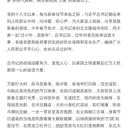
家”的热气腾腾，映照着祖国“大家”的蒸蒸日上。
党的十八大以来，每当新春佳节来临之际，习近平总书记都会来
到人民群众中间，问冷暖、听心声，为大家送上祝福，分享迎接
新春的喜悦。今年春节前夕，总书记来到北京隆福寺街区，同大
家一起“过小年，迎新年”。总书记说，过年对老百姓来说是大
事，各级党委和政府要切实抓好民生保障和安全生产，确保广大
人民群众开开心心、欢欢乐乐过好年。
总书记的祝福温暖有力、直抵人心，以家国之情凝聚起亿万人民
家国一心的奋进力量。
万家灯火时，跃马贺春来。除夕夜，各地华灯闪烁，流光溢彩，
勾勒出喜庆热烈的节日画卷。在四川成都高新区，天府双塔上演
新春主题灯光秀，以传统年俗、非遗技艺、现代科技为脉络，呈
现创意光影。在河北魏县，大街小巷红灯高挂、彩灯璀璨，民俗
与潮玩交融，一步一景皆是喜庆氛围。在云南丽江古城，身着节
日盛装的当地居民围着篝火载歌载舞，以纳西族特有的“打跳”欢
度佳节。在黑龙江牡丹江，皑皑雪原与大红灯笼相辉映，东北大