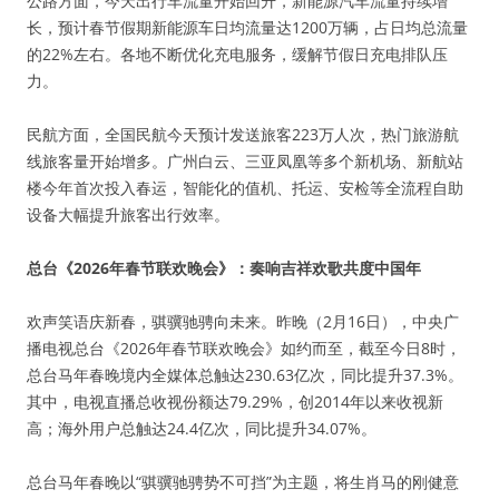
公路方面，今天出行车流量开始回升，新能源汽车流量持续增
长，预计春节假期新能源车日均流量达1200万辆，占日均总流量
的22%左右。各地不断优化充电服务，缓解节假日充电排队压
力。
民航方面，全国民航今天预计发送旅客223万人次，热门旅游航
线旅客量开始增多。广州白云、三亚凤凰等多个新机场、新航站
楼今年首次投入春运，智能化的值机、托运、安检等全流程自助
设备大幅提升旅客出行效率。
总台《2026年春节联欢晚会》：奏响吉祥欢歌共度中国年
欢声笑语庆新春，骐骥驰骋向未来。昨晚（2月16日），中央广
播电视总台《2026年春节联欢晚会》如约而至，截至今日8时，
总台马年春晚境内全媒体总触达230.63亿次，同比提升37.3%。
其中，电视直播总收视份额达79.29%，创2014年以来收视新
高；海外用户总触达24.4亿次，同比提升34.07%。
总台马年春晚以“骐骥驰骋势不可挡”为主题，将生肖马的刚健意