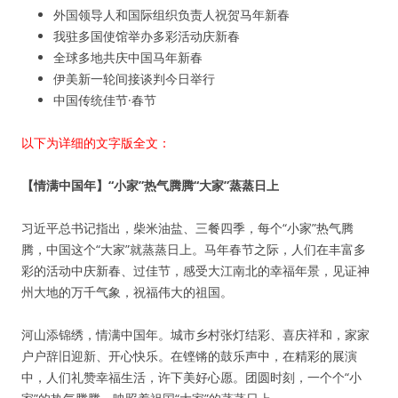
外国领导人和国际组织负责人祝贺马年新春
我驻多国使馆举办多彩活动庆新春
全球多地共庆中国马年新春
伊美新一轮间接谈判今日举行
中国传统佳节·春节
以下为详细的文字版全文：
【情满中国年】“小家”热气腾腾“大家”蒸蒸日上
习近平总书记指出，柴米油盐、三餐四季，每个“小家”热气腾
腾，中国这个“大家”就蒸蒸日上。马年春节之际，人们在丰富多
彩的活动中庆新春、过佳节，感受大江南北的幸福年景，见证神
州大地的万千气象，祝福伟大的祖国。
河山添锦绣，情满中国年。城市乡村张灯结彩、喜庆祥和，家家
户户辞旧迎新、开心快乐。在铿锵的鼓乐声中，在精彩的展演
中，人们礼赞幸福生活，许下美好心愿。团圆时刻，一个个“小