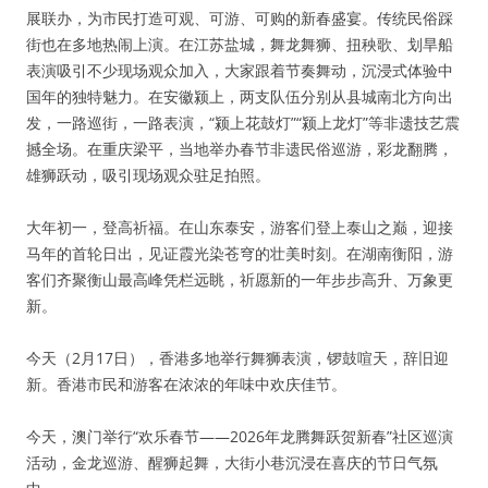
展联办，为市民打造可观、可游、可购的新春盛宴。传统民俗踩
街也在多地热闹上演。在江苏盐城，舞龙舞狮、扭秧歌、划旱船
表演吸引不少现场观众加入，大家跟着节奏舞动，沉浸式体验中
国年的独特魅力。在安徽颍上，两支队伍分别从县城南北方向出
发，一路巡街，一路表演，“颍上花鼓灯”“颍上龙灯”等非遗技艺震
撼全场。在重庆梁平，当地举办春节非遗民俗巡游，彩龙翻腾，
雄狮跃动，吸引现场观众驻足拍照。
大年初一，登高祈福。在山东泰安，游客们登上泰山之巅，迎接
马年的首轮日出，见证霞光染苍穹的壮美时刻。在湖南衡阳，游
客们齐聚衡山最高峰凭栏远眺，祈愿新的一年步步高升、万象更
新。
今天（2月17日），香港多地举行舞狮表演，锣鼓喧天，辞旧迎
新。香港市民和游客在浓浓的年味中欢庆佳节。
今天，澳门举行“欢乐春节——2026年龙腾舞跃贺新春”社区巡演
活动，金龙巡游、醒狮起舞，大街小巷沉浸在喜庆的节日气氛