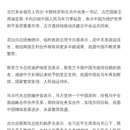
古巴革命领导人劳尔·卡斯特罗和古共中央第一书记、古巴国家主
席迪亚斯-卡内尔祝中国人民马年万事如意，表示中国为维护世界
和平发挥重要作用，古方愿持续推动共建古中命运共同体。
尼泊尔总统鲍德尔、临时政府总理卡尔基表示，尼中关系源远流
长，相信两国互利合作将取得更多丰硕成果。祝愿中国不断发展
繁荣。
斯里兰卡总统迪萨纳亚克表示，斯里兰卡视中国为值得信赖的朋
友，感谢中方长期以来给予的坚定支持。祝愿中国在马年再创辉
煌，国家繁荣富强、人民福运绵长。
马尔代夫总统穆伊兹表示，马方坚持一个中国原则，珍视马中全
面战略合作伙伴关系，期待深化务实合作，实现共同目标。祝愿
中国继续发展进步、永葆繁荣昌盛。
吉尔吉斯斯坦总统扎帕罗夫表示，在习近平主席亲自关心下，两