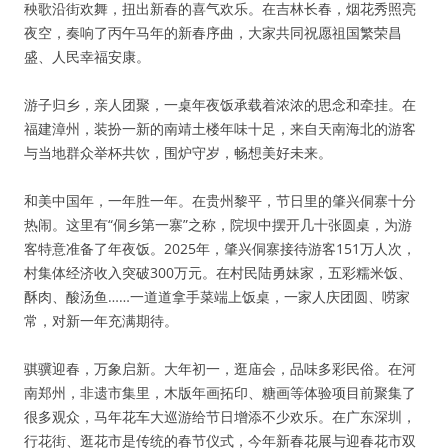
秧歌沿街欢舞，扭出新春的喜气欢乐。在吉林长春，烟花秀照亮
夜空，奏响了丙午马年的新春序曲，大家共同祝愿祖国繁荣昌
盛、人民幸福安康。
游子归乡，亲人团聚，一桌年夜饭承载着浓浓的思念和牵挂。在
福建漳州，装扮一新的南靖土楼年味十足，来自天南海北的游客
与当地群众举杯共饮，围炉守岁，畅想美好未来。
和美中国年，一年胜一年。在贵州黎平，节日里的肇兴侗寨十分
热闹。这里有“侗乡第一寨”之称，院坝中摆开几十张圆桌，为游
客特意准备了年夜饭。2025年，肇兴侗寨接待游客151万人次，
村集体经济收入突破300万元。在村民陆勇妹家，五彩糯米饭、
酥肉、酸汤鱼……一道道拿手菜端上饭桌，一家人庆团圆、唠家
常，对新一年充满期待。
骐骥迎春，万象启新。大年初一，逛庙会，品味多彩民俗。在河
南郑州，非遗市集里，木版年画拓印、糖画等体验项目前聚集了
很多观众，马年花车大巡游给节日增添不少欢乐。在广东深圳，
行花街、逛花市是传统的春节仪式，今年新春花展与迎春花市双