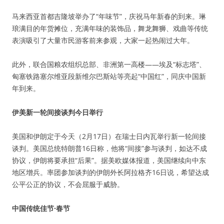
马来西亚首都吉隆坡举办了“年味节”，庆祝马年新春的到来。琳
琅满目的年货摊位，充满年味的装饰品，舞龙舞狮、戏曲等传统
表演吸引了大量市民游客前来参观，大家一起热闹过大年。
此外，联合国粮农组织总部、非洲第一高楼——埃及“标志塔”、
匈塞铁路塞尔维亚段新维尔巴斯站等亮起“中国红”，同庆中国新
年到来。
伊美新一轮间接谈判今日举行
美国和伊朗定于今天（2月17日）在瑞士日内瓦举行新一轮间接
谈判。美国总统特朗普16日称，他将“间接”参与谈判，如达不成
协议，伊朗将要承担“后果”。据美欧媒体报道，美国继续向中东
地区增兵。率团参加谈判的伊朗外长阿拉格齐16日说，希望达成
公平公正的协议，不会屈服于威胁。
中国传统佳节·春节