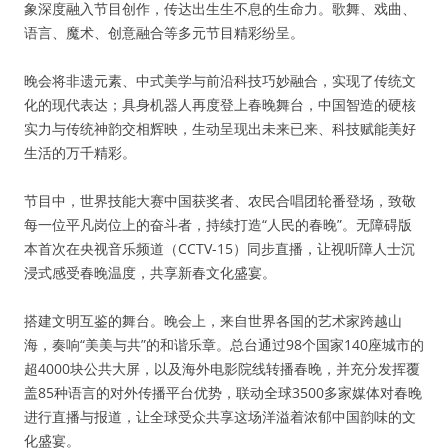
象深度融入节目创作，传达出生生不息的生命力。歌舞、戏曲、
语言、魔术、创意融合等多元节目精彩纷呈。
晚会将非遗元素、中式美学与前沿科技巧妙融合，实现了传统文
化的现代表达；具身机器人再度登上春晚舞台，中国智造的硬核
实力与传统神韵交相辉映，生动呈现出未来已来、科技赋能美好
生活的万千精彩。
节目中，世界技能大赛中国获奖者、农民合唱团轮番登场，致敬
每一位平凡岗位上的奋斗者，持续打造“人民的春晚”。无障碍版
本首次在央视音乐频道（CCTV-15）同步直播，让视听障人士沉
浸式感受春晚温度，共享新春文化盛宴。
搭建文明互鉴的舞台。晚会上，来自世界各国的艺术家跨越山
海，奏响“美美与共”的和谐乐章。总台通过98个国家140座城市的
超4000块公共大屏，以及海外电影院线转播春晚，并充分发挥覆
盖85种语言的对外传播平台优势，联动全球3500多家媒体对春晚
进行直播与报道，让全球受众共享这场洋溢着浓郁中国韵味的文
化盛宴。