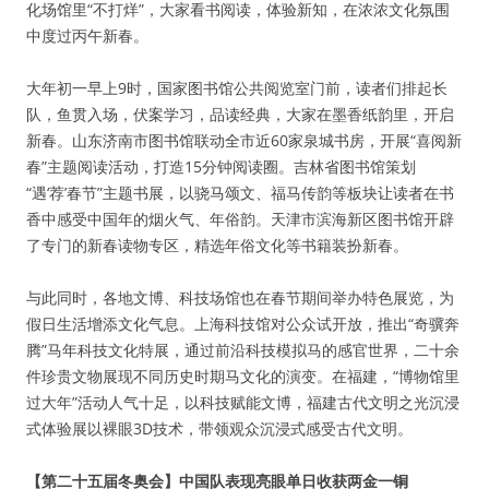
化场馆里“不打烊”，大家看书阅读，体验新知，在浓浓文化氛围
中度过丙午新春。
大年初一早上9时，国家图书馆公共阅览室门前，读者们排起长
队，鱼贯入场，伏案学习，品读经典，大家在墨香纸韵里，开启
新春。山东济南市图书馆联动全市近60家泉城书房，开展“喜阅新
春”主题阅读活动，打造15分钟阅读圈。吉林省图书馆策划
“遇‘荐’春节”主题书展，以骁马颂文、福马传韵等板块让读者在书
香中感受中国年的烟火气、年俗韵。天津市滨海新区图书馆开辟
了专门的新春读物专区，精选年俗文化等书籍装扮新春。
与此同时，各地文博、科技场馆也在春节期间举办特色展览，为
假日生活增添文化气息。上海科技馆对公众试开放，推出“奇骥奔
腾”马年科技文化特展，通过前沿科技模拟马的感官世界，二十余
件珍贵文物展现不同历史时期马文化的演变。在福建，“博物馆里
过大年”活动人气十足，以科技赋能文博，福建古代文明之光沉浸
式体验展以裸眼3D技术，带领观众沉浸式感受古代文明。
【第二十五届冬奥会】中国队表现亮眼单日收获两金一铜