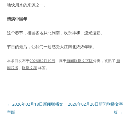
地饮用水的来源之一。
情满中国年
这个春节，祖国各地从北到南，欢乐祥和、流光溢彩。
节目的最后，让我们一起感受大江南北浓浓年味。
本条目发布于
2026年2月19日
。属于
新闻联播文字版
分类，被贴了
新
闻联播
、
联播文稿
标签。
文
←
2026年02月18日新闻联播文
2026年02月20日新闻联播文字
章
字版
版
→
导
航