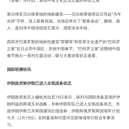
《迎春》等作品，展现中美文化交流互鉴的和合之美。
塞尔维亚贝尔格莱德的地标建筑——贝尔格莱德塔近日亮起“马年
吉祥”字样，送上新春祝福。当地还举办了“新春庙会”，糖画、面
人、盘扣等中国传统技艺展示，感受浓浓年味。
西班牙巴塞罗那的地标性建筑“荣耀塔”和世界文化遗产的“巴特罗
之家”近日点亮中国红，庆祝中国春节。“巴特罗之家”还围绕中国
春节推出一系列主题活动，吸引大量游客驻足观看。
国际联播快讯
伊朗政府称伊朗已进入全面战备状态
伊朗政府发言人穆哈杰拉尼18日表示，谈判与国防准备是保护伊
朗利益的两项互补战略，并称伊朗军队已进入全面战备状态。另
据伊朗伊斯兰共和国通讯社报道称，伊朗和俄罗斯两国海军计划
今天（2月19日）在阿曼海和印度洋北部海域举行联合军事演
习。