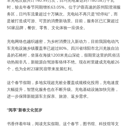
车充电次数共计140.99万次，日均充电量达到1180.08万千瓦
时，较去年春节同期增长63.05%。位于沪蓉高速的苏州阳澄湖服
务区，日均车流量超过十万辆次。充电站不再只是“经停站”，而
是被打造成可游、可赏的消费新场景。目前，服务区已汇聚超过
50家品牌，餐饮、零售、文化体验一应俱全。
充电网络也越织越密，为乡村消费注入新动力，目前我国电动汽
车充电设施乡镇覆盖率已超过80%。四川省绵阳市北川羌族自治
县的石椅村，坐落在海拔1200米羌山深处，假期里这里的民俗活
动热闹非凡，新能源自驾游客络绎不绝。现在村里建成充电桩26
个，也为全村23家民宿带来发展红利。
这个春节假期，多地实现超充桩全覆盖或规模化投用，充电速度
大幅提升，智慧化服务也在不断升级。充电基础设施加快完善，
进一步保障新能源车主探亲、旅游、返乡需求。
“阅享”新春文化贺岁
书香伴着年味，阅读充实假期。这个春节，图书馆、科技馆等文