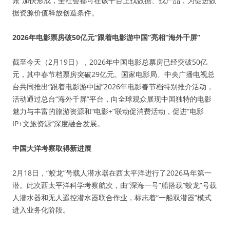
账”加快形成，全社会都可在该平台上找数据、找产品，为促进数
据资源价值释放创造条件。
2026年电影票房破50亿元“跟着电影游中国”亮相“海外千屏”
截至今天（2月19日），2026年中国电影总票房已经突破50亿
元，其中春节档票房突破29亿元。国家电影局、中央广播电视总
台共同推出“跟着电影游中国”2026年电影春节档特别推介活动，
活动通过总台“海外千屏”平台，向全球观众展现中国独特的电影
魅力与丰富的旅游资源和“电影+”联动促消费活动，促进“电影
IP+文旅资源”深度融合发展。
中国大洋考察取得新进展
2月18日，“蛟龙”号载人潜水器在西太平洋进行了2026马年第一
潜。此次西太平洋科学考察航次，由“深海一号”船搭载“蛟龙”号载
人潜水器和无人遥控潜水器联合作业，标志着“一船双潜器”模式
进入业务化阶段。