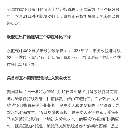
美国媒体18日援引知情人士的话报道称，美国军方已经准备好最
早于本月21日对伊朗发动打击，白宫正在权衡后果，尚未作出最
终决定。
欧盟进出口额连续三个季度环比下降
欧盟统计局18日发布最新数据显示，2025年第四季度欧盟进口额
较上一季度下降1.4%，出口额下降0.8%，进出口额已连续三个季
度环比出现下降。
美首都宣布因河流污染进入紧急状态
美国马里兰州一条污水管道1月19日发生破裂并导致波托马克河
遭污染事件持续发酵，目前修复工作仍在进行中。白宫发言人莱
维特18日指责马里兰州州长、民主党人穆尔忽视陈旧的管道，导
致污水泄漏发生。18日华盛顿市长、民主党人鲍泽宣布，受波托
马克河遭污染影响，当地进入紧急状态，他要求联邦政府协助应
对。据美国媒体报道，波托马克河流经首都华盛顿市西部，是当