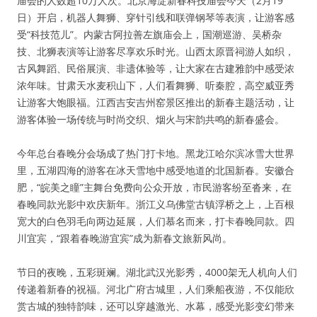
庙会的人数超10万人次。北京海淀新春科技庙会今天（2月19
日）开启，机器人舞狮、穿针引线和联弹钢琴等表演，让游客感
受“科技范儿”。内蒙古阿拉善左旗庙会上，国潮巡游、吴桥杂
技、北狮表演等让游客尽享欢乐时光。山西太原晋祠游人如织，
古风舞蹈、民俗展演、非遗体验等，让大家在古建雅韵中感受浓
浓年味。甘肃天水麦积山下，人们看舞狮、听秦腔，高空威亚秀
让游客大饱眼福。江西吉安吉州窑景区推出的新春主题活动，让
游客体验一场传统与时尚交织、烟火与宋韵共鸣的新春盛会。
今年总台春晚分会场成了热门打卡地。黑龙江哈尔滨冰雪大世界
里，五湖四海的游客在冰天雪地中感受地道的北国新春。安徽合
肥，“皖美之瞳”主舞台免费向公众开放，市民游客纷至沓来，在
春晚同款光影中欢庆新年。浙江义乌佛堂古镇浮桥之上，上百根
宽大的白色羽毛向两边延展，人们慕名而来，打卡春晚同款。四
川宜宾，“跟着春晚游宜宾”成为新春文旅新风尚。
节日的夜晚，五彩斑斓。湖北武汉光影秀，4000架无人机向人们
传递着新春的祝福。河北广府古城里，人们乘船夜游，不仅能欣
赏古城的独特韵味，还可以穿越激光、水幕，感受光影变幻带来