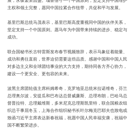
展，永葆繁荣昌盛。瑙鲁恪守一个中国原则，坚定支持中国维护
主权和领土完整，愿同中国拉紧合作纽带，共促和平与发展。
基里巴斯总统马茂表示，基里巴斯高度重视同中国的伙伴关系，
坚定支持一个中国原则。愿马年为中国带来持续的进步、稳定与
成功。
联合国秘书长古特雷斯发布春节视频致辞，表示马象征着能量、
成功和勇往直前，世界迫切需要这些品质。感谢中国和中国人民
对多边主义和全球团结事业的大力支持，期待同各方齐心协力，
建设一个更安全、更包容的未来。
波黑主席团轮值主席科姆希奇，克罗地亚总统米拉诺维奇，芬兰
总理奥尔波，安提瓜和巴布达总督威廉斯、总理布朗，巴哈马总
督普拉特、总理戴维斯，多米尼克总理斯凯里特，联合国粮农组
织总干事屈冬玉，上海合作组织秘书长叶尔梅克巴耶夫也致电或
致函习近平主席表达新春祝福，祝愿中国人民幸福安康，祝福中
国不断繁荣进步。