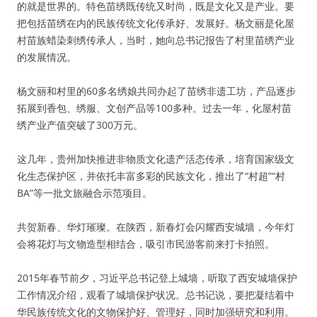
的就是世界的。特色苗绣既传统又时尚，既是文化又是产业。要
把包括苗绣在内的民族传统文化传承好、发展好。杨文丽是化屋
村苗族蜡染刺绣传承人，当时，她向总书记报告了村里苗绣产业
的发展情况。
杨文丽和村里的60多名绣娘共同办起了苗绣非遗工坊，产品逐步
拓展到香包、绣服、文创产品等100多种。过去一年，化屋村苗
绣产业产值突破了300万元。
这几年，贵州加快推进非物质文化遗产活态传承，培育国家级文
化生态保护区，并依托丰富多彩的民族文化，推出了“村超”“村
BA”等一批文旅融合示范项目。
共贺新春、华灯璀璨。在陕西，新春灯会闪耀西安城墙，今年灯
会将花灯与文物造型相结合，吸引市民游客前来打卡拍照。
2015年春节前夕，习近平总书记登上城墙，听取了西安城墙保护
工作情况介绍，观看了城墙保护状况。总书记说，要把凝结着中
华民族传统文化的文物保护好、管理好，同时加强研究和利用。