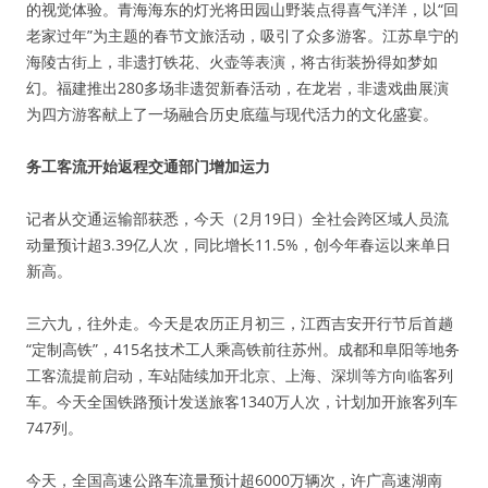
的视觉体验。青海海东的灯光将田园山野装点得喜气洋洋，以“回
老家过年”为主题的春节文旅活动，吸引了众多游客。江苏阜宁的
海陵古街上，非遗打铁花、火壶等表演，将古街装扮得如梦如
幻。福建推出280多场非遗贺新春活动，在龙岩，非遗戏曲展演
为四方游客献上了一场融合历史底蕴与现代活力的文化盛宴。
务工客流开始返程交通部门增加运力
记者从交通运输部获悉，今天（2月19日）全社会跨区域人员流
动量预计超3.39亿人次，同比增长11.5%，创今年春运以来单日
新高。
三六九，往外走。今天是农历正月初三，江西吉安开行节后首趟
“定制高铁”，415名技术工人乘高铁前往苏州。成都和阜阳等地务
工客流提前启动，车站陆续加开北京、上海、深圳等方向临客列
车。今天全国铁路预计发送旅客1340万人次，计划加开旅客列车
747列。
今天，全国高速公路车流量预计超6000万辆次，许广高速湖南