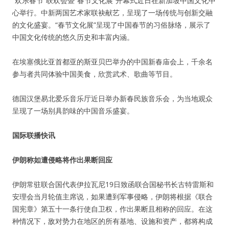
“欢乐春节”联欢会暨“春节文化展”开幕式近日在新加坡中国文化中
心举行。中新两国艺术家联袂献艺，呈现了一场传统与创新交融
的文化盛宴。“春节文化展”呈现了中国春节的习俗脉络，展示了
中国文化传统的悠久历史和丰富内涵。
在埃塞俄比亚首都亚的斯亚贝巴举办的中国新春庙会上，千余名
参与者共同体验中国美食，欣赏武术、歌曲等节目。
德国汉堡易北爱乐音乐厅近日举办新春民族音乐会，为当地观众
呈现了一场别具韵味的中国音乐盛宴。
国际联播快讯
伊朗称如遭侵略将作出果断回应
伊朗常驻联合国代表伊拉瓦尼19日致函联合国秘书长古特雷斯和
安理会当月轮值主席说，如果遭到军事侵略，伊朗将根据《联合
国宪章》第五十一条行使自卫权，作出果断且相称的回应。在这
种情况下，敌对势力在地区的所有基地、设施和资产，都将构成