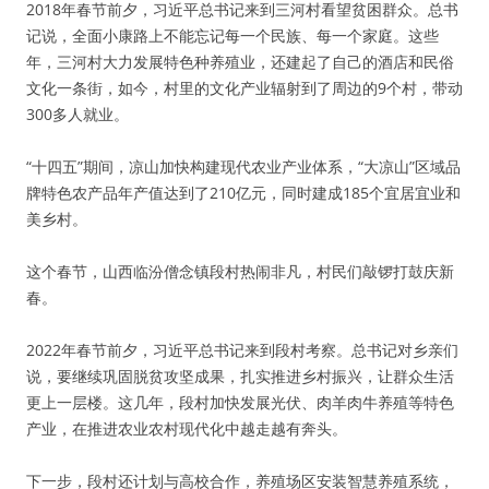
2018年春节前夕，习近平总书记来到三河村看望贫困群众。总书
记说，全面小康路上不能忘记每一个民族、每一个家庭。这些
年，三河村大力发展特色种养殖业，还建起了自己的酒店和民俗
文化一条街，如今，村里的文化产业辐射到了周边的9个村，带动
300多人就业。
“十四五”期间，凉山加快构建现代农业产业体系，“大凉山”区域品
牌特色农产品年产值达到了210亿元，同时建成185个宜居宜业和
美乡村。
这个春节，山西临汾僧念镇段村热闹非凡，村民们敲锣打鼓庆新
春。
2022年春节前夕，习近平总书记来到段村考察。总书记对乡亲们
说，要继续巩固脱贫攻坚成果，扎实推进乡村振兴，让群众生活
更上一层楼。这几年，段村加快发展光伏、肉羊肉牛养殖等特色
产业，在推进农业农村现代化中越走越有奔头。
下一步，段村还计划与高校合作，养殖场区安装智慧养殖系统，