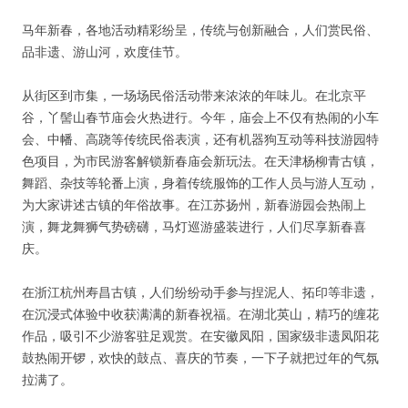
马年新春，各地活动精彩纷呈，传统与创新融合，人们赏民俗、
品非遗、游山河，欢度佳节。
从街区到市集，一场场民俗活动带来浓浓的年味儿。在北京平
谷，丫髻山春节庙会火热进行。今年，庙会上不仅有热闹的小车
会、中幡、高跷等传统民俗表演，还有机器狗互动等科技游园特
色项目，为市民游客解锁新春庙会新玩法。在天津杨柳青古镇，
舞蹈、杂技等轮番上演，身着传统服饰的工作人员与游人互动，
为大家讲述古镇的年俗故事。在江苏扬州，新春游园会热闹上
演，舞龙舞狮气势磅礴，马灯巡游盛装进行，人们尽享新春喜
庆。
在浙江杭州寿昌古镇，人们纷纷动手参与捏泥人、拓印等非遗，
在沉浸式体验中收获满满的新春祝福。在湖北英山，精巧的缠花
作品，吸引不少游客驻足观赏。在安徽凤阳，国家级非遗凤阳花
鼓热闹开锣，欢快的鼓点、喜庆的节奏，一下子就把过年的气氛
拉满了。