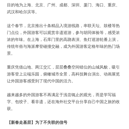
目的地为上海、北京、广州、成都、深圳、厦门、海口、重庆、
武汉和哈尔滨等。
这个春节，北京推出十条精品入境游线路，串联天坛、鼓楼等热
门点位，外国游客可以观赏非遗巡游，参与胡同体验等，感受浓
浓的年味。在上海，石库门里的高跷表演、鱼灯巡游轮番上演，
传统年俗与海派摩登碰撞交融，成为外国游客定格年味的热门场
景。
重庆凭借山地、两江交汇，层层叠叠空间错位的山城风貌，吸引
游客登上云端乐园，俯瞰城市全景，高科技舞台演出、动画展览
让外国游客感受到了现代中国的活力。
越来越多的外国游客不再满足于浅尝辄止的观光，而是学写福
字、包饺子、看非遗，还在海外社交平台分享自己中国之旅的收
获。
【新春走基层】为了不失联的信号