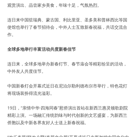
观赏演出、品尝家乡美食，年味十足，气氛热烈。
连日来中国驻瑞典、蒙古国、利比里亚、圣多美和普林西比等国
使馆也举行了春节招待会，中外人士互致新春祝福，共话交流合
作。
全球多地举行丰富活动共度新春佳节
连日来，全球多地举办新春灯节、春节庙会等精彩纷呈的活动，
中外友人共度佳节。
中国新春灯会开幕式近日在尼泊尔勒利德布尔市举行，特色花灯
将现场装扮得流光溢彩。
19日，“亲情中华·四海同春”慰侨演出首站在新西兰惠灵顿歌剧院
精彩上演。一场融汇传统韵味与时代创新的文艺盛宴，为新西兰
侨胞以及中新各界友好人士送上新春祝福。