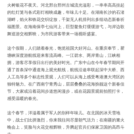
火树银花不夜天。河北邢台邢州古城流光溢彩，一串串高高挂起
的红灯笼与各式彩灯相映成趣，年味儿十足。在湖南长沙的石渚
湖畔，焰火和铁花交织绽放，千架无人机排列出多组动态新春祈
福图景。在海南保亭七仙河上，巨型鳌鱼灯缓缓游弋，与岸边歌
舞巡游交相辉映，为市民游客带来一场视听盛宴。
这个假期，人们踏着春光，饱览祖国大好河山。在重庆奉节，瞿
塘峡深度游航线迎来客流高峰。一江碧水、两岸青山，江峡相
拥，游客尽享假日出行的美好时光。广东中山在今年春节期间开
通了首条深中通道海上观光航线，航线沿途串联起深中大桥、西
人工岛等多个标志性景观，人们可以从海上感受粤港澳大湾区的
独特魅力。在广西南宁青秀山，层层叠叠的花海扮靓这个新春佳
节，大家或沿着花间步道悠闲漫步，或在花园景观前拍照打卡，
感受温暖的春光。
这个春节，洋溢着属于军人的别样年味儿。在北国的冰天雪地
中，战士们比拼激烈，你来我往间尽显朝气活力；在南疆的篝火
晚会上，笑脸与火花交相辉映，升腾起官兵们保家卫国的高昂斗