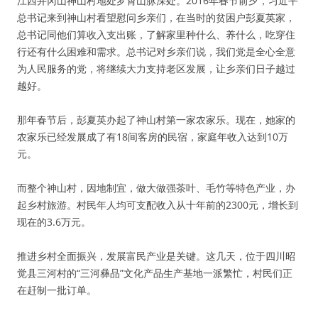
江西井冈山神山村地处罗霄山脉深处。2016年春节前夕，习近平
总书记来到神山村看望慰问乡亲们，在当时的贫困户彭夏英家，
总书记同他们算收入支出账，了解家里种什么、养什么，吃穿住
行还有什么困难和需求。总书记对乡亲们说，我们党是全心全意
为人民服务的党，将继续大力支持老区发展，让乡亲们日子越过
越好。
那年春节后，彭夏英办起了神山村第一家农家乐。现在，她家的
农家乐已经发展成了有18间客房的民宿，家庭年收入达到10万
元。
而整个神山村，因地制宜，做大做强茶叶、毛竹等特色产业，办
起乡村旅游。村民年人均可支配收入从十年前的2300元，增长到
现在的3.6万元。
推进乡村全面振兴，发展富民产业是关键。这几天，位于四川昭
觉县三河村的“三河彝品”文化产品生产基地一派繁忙，村民们正
在赶制一批订单。