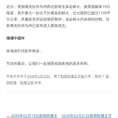
近日，美国俄克拉何马州西北部发生多起林火。据美国媒体19日
报道，其中最大一起位于比弗县的林火，过火面积已超过1100平
方公里，并蔓延至邻近的堪萨斯州，这起林火仍未得到控制。目
前俄克拉何马州已宣布进入紧急状态。
情满中国年
各地张灯结彩年味浓。
节目的最后，让我们一起感受祖国各地的喜庆祥和。
本条目发布于
2026年2月20日
。属于
新闻联播文字版
分类，被贴了
新
闻联播
、
联播文稿
标签。
文
←
2026年02月19日新闻联播文
2026年02月21日新闻联播文字