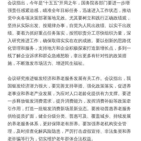
会议指出，今年是“十五五”开局之年，国务院各部门要进一步增
强责任感紧迫感，瞄准全年目标任务，迅速进入工作状态，推动
党中央各项决策部署落地见效。尤其要树立和践行正确政绩观，
坚持从实际出发、按规律办事，自觉为人民出政绩、以实干出政
绩。要着力抓好重点任务落实，按照职责分工尽快组织力量，深
入研究推进工作，确保取得实实在在的成效。要以创新的思路优
化管理和服务，支持地方和企业积极探索打造新增长点，多到一
线了解企业诉求和群众急难愁盼，拿出更多有针对性的政策措
施，不断激发市场活力、增进民生福祉。
会议研究推进银发经济和养老服务发展有关工作。会议指出，我
国银发经济潜力很大，要完善支持举措、强化政策落实，促进养
老事业和养老产业发展，为应对人口老龄化提供有力支撑。要进
一步释放银发消费需求，提升消费能力，发挥消费补贴等政策牵
引作用，打造一批银发消费新场景新业态。要推动普惠养老服务
供给提质扩面，健全分级分类、普惠可及、覆盖城乡、持续发展
的养老服务体系，更好保障老有所养。要加强养老机构安全管
理，及时排查化解风险隐患，严厉打击虚假宣传、非法集资和养
老诈骗等行为，切实维护老年群体合法权益。