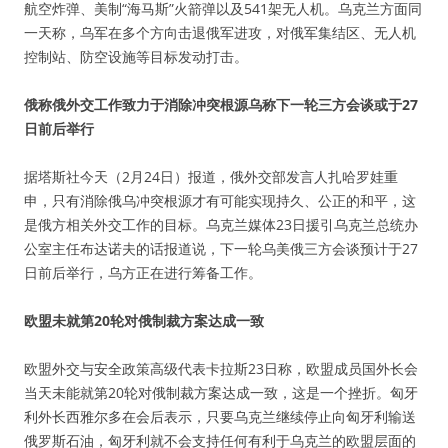
航空炸弹、美制“海马斯”火箭弹以及541架无人机。乌克兰方面同
一天称，乌军在多个方向击退俄军进攻，对俄军集结区、无人机
控制站、防空设施等目标发动打击。
俄称俄外交工作致力于消除冲突根源乌称下一轮三方会谈或于27
日前后举行
据塔斯社今天（2月24日）报道，俄外交部发言人扎哈罗娃重
申，只有消除俄乌冲突根源才有可能实现持久、公正的和平，这
是俄方相关外交工作的目标。乌克兰媒体23日援引乌克兰总统办
公室主任布达诺夫的话报道说，下一轮乌美俄三方会谈预计于27
日前后举行，乌方正在进行筹备工作。
欧盟未就第20轮对俄制裁方案达成一致
欧盟外交与安全政策高级代表卡拉斯23日称，欧盟成员国外长会
当天未能就第20轮对俄制裁方案达成一致，这是一个挫折。匈牙
利外长西雅尔多在会后表示，只要乌克兰继续停止向匈牙利输送
俄罗斯石油，匈牙利就不会支持任何有利于乌克兰的欧盟层面的