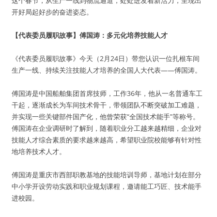
这个春节，从生产一线到物流通道，处处迸发着新活力，呈现出
开好局起好步的奋进姿态。
【代表委员履职故事】傅国涛：多元化培养技能人才
《代表委员履职故事》今天（2月24日）带您认识一位扎根车间
生产一线、持续关注技能人才培养的全国人大代表——傅国涛。
傅国涛是中国船舶集团首席技师，工作36年，他从一名普通车工
干起，逐渐成长为车间技术骨干，带领团队不断突破加工难题，
并实现一些关键部件国产化，他曾荣获“全国技术能手”等称号。
傅国涛在企业调研时了解到，随着职业分工越来越精细，企业对
技能人才综合素质的要求越来越高，希望职业院校能够有针对性
地培养技术人才。
傅国涛是重庆市西部职教基地的技能培训导师，基地计划在部分
中小学开设劳动实践和职业规划课程，邀请能工巧匠、技术能手
进校园。