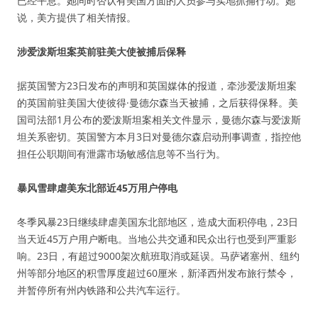
已经平息。她同时否认有美国方面的人员参与实地抓捕行动。她
说，美方提供了相关情报。
涉爱泼斯坦案英前驻美大使被捕后保释
据英国警方23日发布的声明和英国媒体的报道，牵涉爱泼斯坦案
的英国前驻美国大使彼得·曼德尔森当天被捕，之后获得保释。美
国司法部1月公布的爱泼斯坦案相关文件显示，曼德尔森与爱泼斯
坦关系密切。英国警方本月3日对曼德尔森启动刑事调查，指控他
担任公职期间有泄露市场敏感信息等不当行为。
暴风雪肆虐美东北部近45万用户停电
冬季风暴23日继续肆虐美国东北部地区，造成大面积停电，23日
当天近45万户用户断电。当地公共交通和民众出行也受到严重影
响。23日，有超过9000架次航班取消或延误。马萨诸塞州、纽约
州等部分地区的积雪厚度超过60厘米，新泽西州发布旅行禁令，
并暂停所有州内铁路和公共汽车运行。