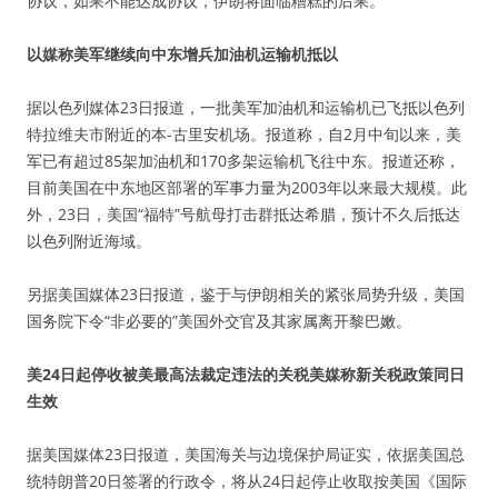
协议，如果不能达成协议，伊朗将面临糟糕的后果。
以媒称美军继续向中东增兵加油机运输机抵以
据以色列媒体23日报道，一批美军加油机和运输机已飞抵以色列
特拉维夫市附近的本-古里安机场。报道称，自2月中旬以来，美
军已有超过85架加油机和170多架运输机飞往中东。报道还称，
目前美国在中东地区部署的军事力量为2003年以来最大规模。此
外，23日，美国“福特”号航母打击群抵达希腊，预计不久后抵达
以色列附近海域。
另据美国媒体23日报道，鉴于与伊朗相关的紧张局势升级，美国
国务院下令“非必要的”美国外交官及其家属离开黎巴嫩。
美24日起停收被美最高法裁定违法的关税美媒称新关税政策同日
生效
据美国媒体23日报道，美国海关与边境保护局证实，依据美国总
统特朗普20日签署的行政令，将从24日起停止收取按美国《国际