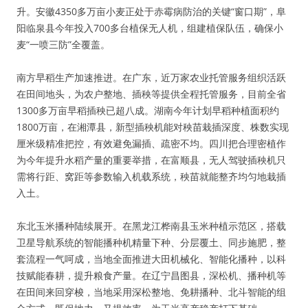
升。安徽4350多万亩小麦正处于赤霉病防治的关键“窗口期”，阜
阳临泉县今年投入700多台植保无人机，组建植保队伍，确保小
麦“一喷三防”全覆盖。
南方早稻生产加速推进。在广东，近万家农业托管服务组织活跃
在田间地头，为农户整地、插秧等提供全程托管服务，目前全省
1300多万亩早稻插秧已超八成。湖南今年计划早稻种植面积约
1800万亩，在湘潭县，新型插秧机能对秧苗栽插深度、株数实现
厘米级精准把控，有效避免漏插、疏密不均。四川把合理密植作
为今年提升水稻产量的重要举措，在富顺县，无人驾驶插秧机只
需将行距、窝距等参数输入机载系统，秧苗就能整齐均匀地栽插
入土。
东北玉米播种陆续展开。在黑龙江桦南县玉米种植示范区，搭载
卫星导航系统的智能播种机精量下种、分层覆土、同步施肥，整
套流程一气呵成，当地全面推进大田机械化、智能化播种，以科
技赋能春耕，提升粮食产量。在辽宁昌图县，深松机、播种机等
在田间来回穿梭，当地采用深松整地、免耕播种、北斗智能的组