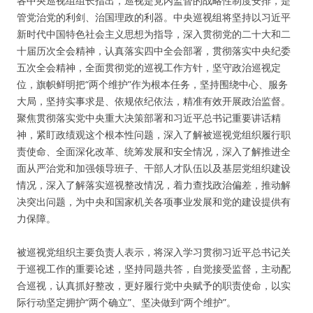
各中央巡视组组长指出，巡视是党内监督的战略性制度安排，是
管党治党的利剑、治国理政的利器。中央巡视组将坚持以习近平
新时代中国特色社会主义思想为指导，深入贯彻党的二十大和二
十届历次全会精神，认真落实四中全会部署，贯彻落实中央纪委
五次全会精神，全面贯彻党的巡视工作方针，坚守政治巡视定
位，旗帜鲜明把“两个维护”作为根本任务，坚持围绕中心、服务
大局，坚持实事求是、依规依纪依法，精准有效开展政治监督。
聚焦贯彻落实党中央重大决策部署和习近平总书记重要讲话精
神，紧盯政绩观这个根本性问题，深入了解被巡视党组织履行职
责使命、全面深化改革、统筹发展和安全情况，深入了解推进全
面从严治党和加强领导班子、干部人才队伍以及基层党组织建设
情况，深入了解落实巡视整改情况，着力查找政治偏差，推动解
决突出问题，为中央和国家机关各项事业发展和党的建设提供有
力保障。
被巡视党组织主要负责人表示，将深入学习贯彻习近平总书记关
于巡视工作的重要论述，坚持同题共答，自觉接受监督，主动配
合巡视，认真抓好整改，更好履行党中央赋予的职责使命，以实
际行动坚定拥护“两个确立”、坚决做到“两个维护”。