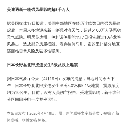
美遭遇新一轮强风暴影响超5千万人
据美国媒体17日报道，美国中部地区在经历连续数日的强风暴肆
虐后，本周末多地迎来新一轮强对流天气，超过5100万人受恶劣
天气威胁。明尼苏达州、伊利诺伊州等地17日报告超过10起龙卷
风袭击，造成部分房屋损毁。俄克拉何马州、密苏里州部分地区
还面临雷暴风险及破坏性强风。
日本长野县北部接连发生5级及以上地震
据日本气象厅今天（4月18日）发布的消息，当地时间今天下
午，日本长野县北部接连发生里氏5.0级和5.1级地震，震源深度
均为10公里。目前，没有人员伤亡报告。受地震影响，新干线部
分区间因停电一度暂停运行。
本条目发布于
2026年4月18日
。属于
新闻联播文字版
分类，被贴了
新
闻联播
、
联播文稿
标签。