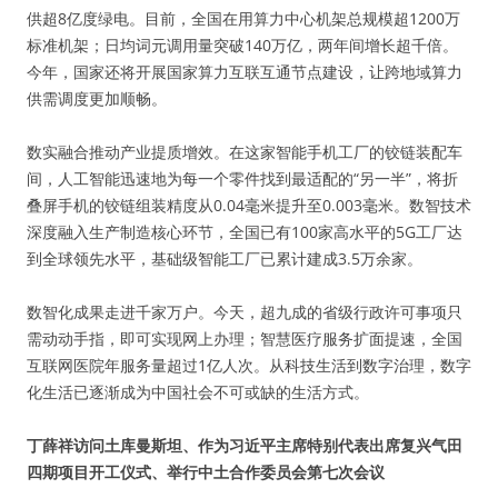
供超8亿度绿电。目前，全国在用算力中心机架总规模超1200万
标准机架；日均词元调用量突破140万亿，两年间增长超千倍。
今年，国家还将开展国家算力互联互通节点建设，让跨地域算力
供需调度更加顺畅。
数实融合推动产业提质增效。在这家智能手机工厂的铰链装配车
间，人工智能迅速地为每一个零件找到最适配的“另一半”，将折
叠屏手机的铰链组装精度从0.04毫米提升至0.003毫米。数智技术
深度融入生产制造核心环节，全国已有100家高水平的5G工厂达
到全球领先水平，基础级智能工厂已累计建成3.5万余家。
数智化成果走进千家万户。今天，超九成的省级行政许可事项只
需动动手指，即可实现网上办理；智慧医疗服务扩面提速，全国
互联网医院年服务量超过1亿人次。从科技生活到数字治理，数字
化生活已逐渐成为中国社会不可或缺的生活方式。
丁薛祥访问土库曼斯坦、作为习近平主席特别代表出席复兴气田
四期项目开工仪式、举行中土合作委员会第七次会议