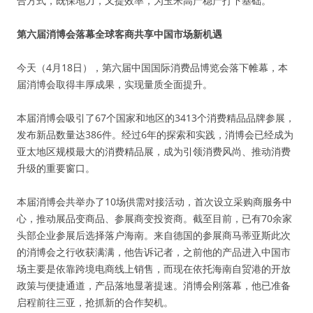
合方式，既保地力，又提效率，为玉米高产稳产打下基础。
第六届消博会落幕全球客商共享中国市场新机遇
今天（4月18日），第六届中国国际消费品博览会落下帷幕，本
届消博会取得丰厚成果，实现量质全面提升。
本届消博会吸引了67个国家和地区的3413个消费精品品牌参展，
发布新品数量达386件。经过6年的探索和实践，消博会已经成为
亚太地区规模最大的消费精品展，成为引领消费风尚、推动消费
升级的重要窗口。
本届消博会共举办了10场供需对接活动，首次设立采购商服务中
心，推动展品变商品、参展商变投资商。截至目前，已有70余家
头部企业参展后选择落户海南。来自德国的参展商马蒂亚斯此次
的消博会之行收获满满，他告诉记者，之前他的产品进入中国市
场主要是依靠跨境电商线上销售，而现在依托海南自贸港的开放
政策与便捷通道，产品落地显著提速。消博会刚落幕，他已准备
启程前往三亚，抢抓新的合作契机。