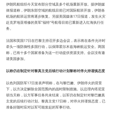
伊朗民航组织今天宣布部分空域及多个机场重新开放。据伊朗媒
体报道称，伊朗东部空域的航线目前已对国际航班开放，伊朗各
机场的航班运营将逐步恢复。另据美国媒体17日报道，发生火灾
赴克罗地亚维修的美军“福特”号航母目前已重新进入红海执行任
务。
法国和英国17日在巴黎主持召开多边会议，表示将在条件允许时
牵头一项防御性多国行动，以保障霍尔木兹海峡航运安全。两国
称，已有十多个国家准备为这一行动提供资源支持。会议没有邀
请美国参加。
以称仍在制定针对黎真主党后续行动计划黎称对停火持谨慎态度
以色列国防军17日发表声明称，在与黎巴嫩、伊朗停火的背景
下，以方决定解除全国范围内的战时限制措施。以总理内塔尼亚
胡当天称，以方军事任务尚未结束，以军仍在制定针对黎巴嫩真
主党的后续行动计划。黎真主党17日称，对停火持谨慎态度，已
准备好随时应对以军可能发起的军事行动。