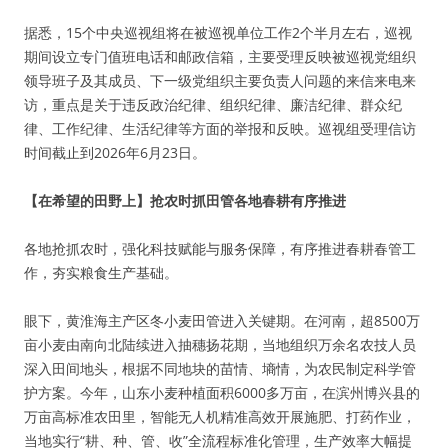
据悉，15个中央巡视组将在被巡视单位工作2个半月左右，巡视
期间设立专门值班电话和邮政信箱，主要受理反映被巡视党组织
领导班子及其成员、下一级党组织主要负责人问题的来信来电来
访，重点是关于违反政治纪律、组织纪律、廉洁纪律、群众纪
律、工作纪律、生活纪律等方面的举报和反映。巡视组受理信访
时间截止到2026年6月23日。
【在希望的田野上】抢农时抓田管各地春耕有序推进
各地抢抓农时，强化科技赋能与服务保障，有序推进春耕春管工
作，夯实粮食生产基础。
眼下，黄淮海主产区冬小麦田管进入关键期。在河南，超8500万
亩小麦由南向北陆续进入抽穗扬花期，当地组织万余名农技人员
深入田间地头，根据不同地块的苗情、墒情，为农民制定科学管
护方案。今年，山东小麦种植面积6000多万亩，在滨州博兴县的
万亩高标准农田里，智能无人机精准高效开展施肥、打药作业，
当地实行“耕、种、管、收”全流程标准化管理，生产效率大幅提