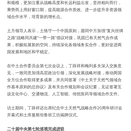
和规模，更加注重从战略高度和长远利益出发，坚持相向而行，
乘势而上用好窗口期，提高能源合作质效。进一步提升非资源领
域合作水平，培育新的增长点。
土方领导人表示，土恪守一个中国原则，愿同中方加强“复兴丝绸
之路”战略同共建“一带一路”倡议对接，巩固已有天然气合作成
果，积极拓展新的空间，持续深化各领域务实合作，更好促进两
国发展和地区和平稳定。
在中土合作委员会第七次会议上，丁薛祥和梅列多夫深入交换意
见，一致同意加强高层政治引领，深化发展战略对接，推动两国
全方位合作取得更多成果，并共同签署《中土关于天然气领域合
作基本原则的总协议》及有关合作规划和会议纪要，见证签署互
设文化中心、交通物流、人工智能、传统医药等领域合作文件。
访土期间，丁薛祥还出席纪念中土天然气战略合作20周年研讨会
开幕式和土库曼斯坦鲁班工坊揭牌仪式。
二十届中央第七轮巡视完成进驻