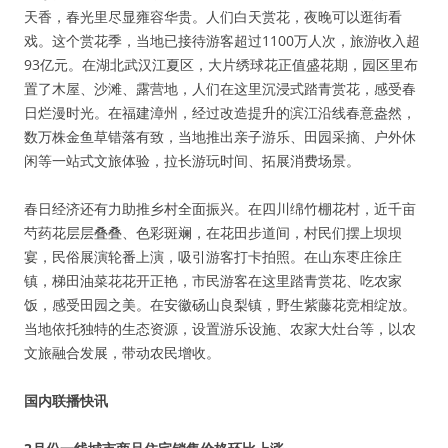
天香，春光里尽显雍容华贵。人们白天赏花，夜晚可以逛街看
戏。这个赏花季，当地已接待游客超过1100万人次，旅游收入超
93亿元。在湖北武汉江夏区，大片绣球花正值盛花期，园区里布
置了木屋、沙滩、露营地，人们在这里沉浸式踏青赏花，感受春
日烂漫时光。在福建漳州，经过改造提升的滨江沿线春意盎然，
数万株金鱼草错落有致，当地推出亲子游乐、田园采摘、户外休
闲等一站式文旅体验，拉长游玩时间、拓展消费场景。
春日经济还有力助推乡村全面振兴。在四川绵竹棚花村，近千亩
芍药花层层叠叠、色彩斑斓，在花田步道间，村民们摆上坝坝
宴，民俗展演轮番上演，吸引游客打卡拍照。在山东枣庄徐庄
镇，梯田油菜花花开正艳，市民游客在这里踏青赏花、吃农家
饭，感受田园之美。在安徽砀山良梨镇，野生紫藤花竞相绽放。
当地依托独特的生态资源，设置游乐设施、农家大灶台等，以农
文旅融合发展，带动农民增收。
国内联播快讯