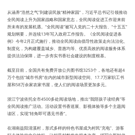
从涵养“浩然之气”到建设民族“精神家园”，习近平总书记引领推动
全民阅读上升为国家战略和国家意志，全民阅读促进工作迎来前
所未有的发展机遇。“全民阅读”被写入党的二十大报告、“十五五”
规划纲要，并连续13年写入政府工作报告。《全民阅读促进条
例》今年2月正式施行，推动全民阅读由倡导性政策走向法治化、
制度化，为构建覆盖城乡、普惠均等、优质高效的阅读服务体系
提供法治保障，进一步夯实书香社会建设的制度根基。
截至目前，全国共有免费开放公共图书馆3253个，各地还有超4
万个包括“城市书房”在内的城市新型阅读空间、17.7万家职工书
屋和58万余家农家书屋，使人们的阅读场景更加多元。
浙江宁波依托全市4500多处阅读场地，推出“我陪孩子读经典”等
全民阅读推广活动。活动设置书香巡展、影视体验等多个主题阅
读区，实现“转角即可遇见书香”。
在湖南益阳清溪村，形式多样的特色书屋成为村民“充电”、游客