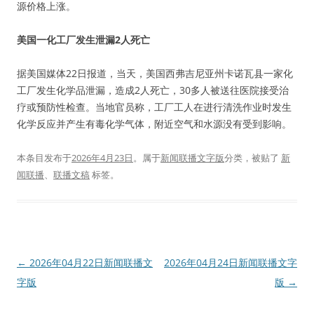
源价格上涨。
美国一化工厂发生泄漏2人死亡
据美国媒体22日报道，当天，美国西弗吉尼亚州卡诺瓦县一家化
工厂发生化学品泄漏，造成2人死亡，30多人被送往医院接受治
疗或预防性检查。当地官员称，工厂工人在进行清洗作业时发生
化学反应并产生有毒化学气体，附近空气和水源没有受到影响。
本条目发布于
2026年4月23日
。属于
新闻联播文字版
分类，被贴了
新
闻联播
、
联播文稿
标签。
文
←
2026年04月22日新闻联播文
2026年04月24日新闻联播文字
章
字版
版
→
导