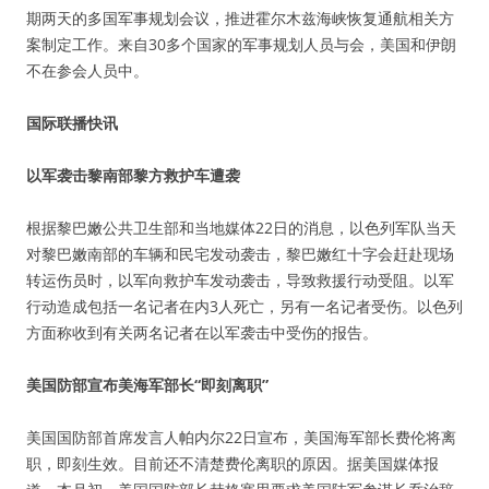
期两天的多国军事规划会议，推进霍尔木兹海峡恢复通航相关方
案制定工作。来自30多个国家的军事规划人员与会，美国和伊朗
不在参会人员中。
国际联播快讯
以军袭击黎南部黎方救护车遭袭
根据黎巴嫩公共卫生部和当地媒体22日的消息，以色列军队当天
对黎巴嫩南部的车辆和民宅发动袭击，黎巴嫩红十字会赶赴现场
转运伤员时，以军向救护车发动袭击，导致救援行动受阻。以军
行动造成包括一名记者在内3人死亡，另有一名记者受伤。以色列
方面称收到有关两名记者在以军袭击中受伤的报告。
美国防部宣布美海军部长“即刻离职”
美国国防部首席发言人帕内尔22日宣布，美国海军部长费伦将离
职，即刻生效。目前还不清楚费伦离职的原因。据美国媒体报