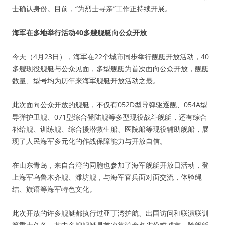
士确认身份。目前，“为烈士寻亲”工作正持续开展。
海军在多地举行活动40多艘舰艇向公众开放
今天（4月23日），海军在22个城市同步举行舰艇开放活动，40
多艘现役舰艇与公众见面，多型舰艇为首次面向公众开放，舰艇
数量、型号均为历年来海军舰艇开放活动之最。
此次面向公众开放的舰艇，不仅有052D型导弹驱逐舰、054A型
导弹护卫舰、071型综合登陆舰等多型现役战斗舰艇，还有综合
补给舰、训练舰、综合援潜救生船、医院船等现役辅助舰船，展
现了人民海军多元化的作战保障能力与开放自信。
在山东青岛，来自台湾的同胞也参加了海军舰艇开放日活动，登
上海军乌鲁木齐舰、潍坊舰，与海军官兵面对面交流，体验绳
结、旗语等海军特色文化。
此次开放的许多舰艇都执行过亚丁湾护航、出国访问和联演联训