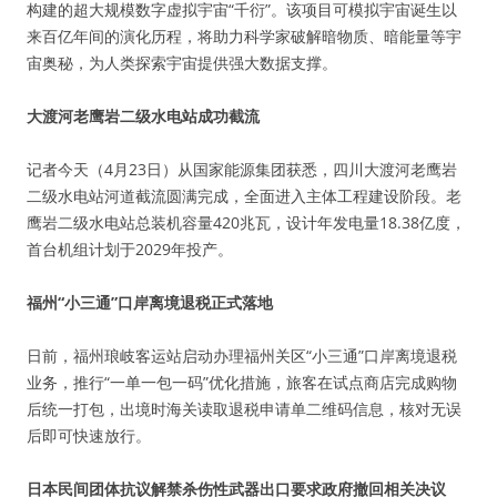
构建的超大规模数字虚拟宇宙“千衍”。该项目可模拟宇宙诞生以
来百亿年间的演化历程，将助力科学家破解暗物质、暗能量等宇
宙奥秘，为人类探索宇宙提供强大数据支撑。
大渡河老鹰岩二级水电站成功截流
记者今天（4月23日）从国家能源集团获悉，四川大渡河老鹰岩
二级水电站河道截流圆满完成，全面进入主体工程建设阶段。老
鹰岩二级水电站总装机容量420兆瓦，设计年发电量18.38亿度，
首台机组计划于2029年投产。
福州“小三通”口岸离境退税正式落地
日前，福州琅岐客运站启动办理福州关区“小三通”口岸离境退税
业务，推行“一单一包一码”优化措施，旅客在试点商店完成购物
后统一打包，出境时海关读取退税申请单二维码信息，核对无误
后即可快速放行。
日本民间团体抗议解禁杀伤性武器出口要求政府撤回相关决议