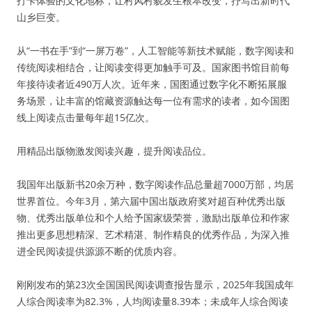
打卡体验的文化地标，让村风村貌发生根本改变，抒写出新时代
山乡巨变。
从“一书在手”到“一屏万卷”，人工智能等新技术赋能，数字阅读和
传统阅读相结合，让阅读变得更加触手可及。国家图书馆目前每
年接待读者近490万人次。近年来，国图通过数字化不断拓展服
务场景，让丰富的馆藏资源触达每一位有需求的读者，如今国图
线上阅读点击量每年超15亿次。
用精品出版物激发阅读兴趣，提升阅读品位。
我国年出版新书20余万种，数字阅读作品总量超7000万部，均居
世界首位。今年3月，第六届中国出版政府奖对超百种优秀出版
物、优秀出版单位和个人给予国家级荣誉，激励出版单位和作家
推出更多思想精深、艺术精湛、制作精良的优秀作品，为深入推
进全民阅读提供源源不断的优质内容。
刚刚发布的第23次全国国民阅读调查报告显示，2025年我国成年
人综合阅读率为82.3%，人均阅读量8.39本；未成年人综合阅读