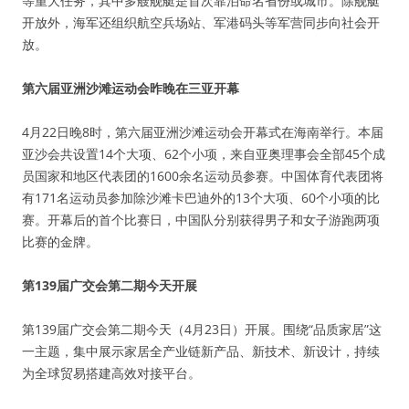
等重大任务，其中多艘舰艇是首次靠泊命名省份或城市。除舰艇
开放外，海军还组织航空兵场站、军港码头等军营同步向社会开
放。
第六届亚洲沙滩运动会昨晚在三亚开幕
4月22日晚8时，第六届亚洲沙滩运动会开幕式在海南举行。本届
亚沙会共设置14个大项、62个小项，来自亚奥理事会全部45个成
员国家和地区代表团的1600余名运动员参赛。中国体育代表团将
有171名运动员参加除沙滩卡巴迪外的13个大项、60个小项的比
赛。开幕后的首个比赛日，中国队分别获得男子和女子游跑两项
比赛的金牌。
第139届广交会第二期今天开展
第139届广交会第二期今天（4月23日）开展。围绕“品质家居”这
一主题，集中展示家居全产业链新产品、新技术、新设计，持续
为全球贸易搭建高效对接平台。