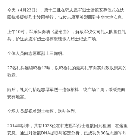
今天（4月23日），第十三批在韩志愿军烈士遗骸安葬仪式在沈
阳抗美援朝烈士陵园举行，12位志愿军英烈回到中华大地安息。
上午10时，军乐队奏响《思念曲》，解放军仪仗司礼大队担任礼
兵，护送志愿军烈士棺椁缓缓步入烈士纪念广场。
全体人员向志愿军烈士三鞠躬。
27名礼兵连续鸣枪12响，以鸣枪礼的最高礼节向英烈致以崇高的
敬意。
随后，礼兵们抬起志愿军烈士遗骸棺椁，绕广场半周，缓缓走向
安葬地宫。
全场人员凝视着烈士棺椁，送别英烈。
2014年以来，共有1023位在韩志愿军烈士遗骸回到祖国，在这里
安息。通过对遗骸DNA提取与鉴定分析，已成功为36位志愿军烈