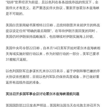
“劫持”世界经济为前提、且以色列在各条战线停战的情况下，全
面停火才有意义。若严重违反停火协议，重新开放霍尔木兹海峡
是不可能的。
美国白宫新闻秘书莱维特22日称，总统特朗普并未就伊方的终战
提议设定任何“明确的最后期限”。在等待伊朗方面回复的同时，
美国仍对伊朗保持战略施压，包括继续对伊朗实施海上封锁。
美国中央司令部22日称，自本月14日美军开始对霍尔木兹海峡相
关海域实施封锁行动以来，作为封锁行动的一部分，美军已要求
31艘船只返航。
以色列国防军总参谋长扎米尔22日表示，鉴于伊朗和黎巴嫩的停
火协议依然脆弱，目前以色列军队仍保持高度戒备，并已做好重
返所有战线作战的准备。
英法召开多国军事会议讨论霍尔木兹海峡通航问题
英国国防部22日发表声明说，英国和法国当天在伦敦主持召开为