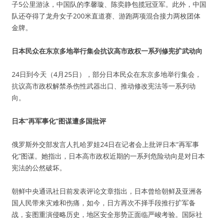
子5公里游泳，中国队的李馨璇、陈奕静包揽冠亚军。此外，中国
队还夺得了龙舟女子200米直道赛、游跑两项混合接力两枚团体
金牌。
日本民众在东京多地举行集会抗议高市政权一系列修宪扩武动向
24日到今天（4月25日），部分日本民众在东京多地举行集会，
抗议高市政权解禁杀伤性武器出口、推动修改宪法等一系列动
向。
日本“再军事化”图谋遭多国批评
俄罗斯外交部发言人扎哈罗娃24日在记者会上批评日本“再军事
化”图谋。她指出，日本高市政权近期的一系列危险动向是对日本
宪法的公然破坏。
朝鲜中央通讯社日前发表评论文章指出，日本曾给朝鲜及亚洲各
国人民带来灾难和伤痛，如今，日方再次不择手段推行扩军备
战，妄图重演侵略历史，地区安全形势正面临严峻考验。国际社