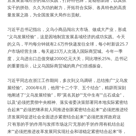
宜发展县域经济的成功实践，打好特色牌，走稳创新路，以真抓
实干的拼劲、久久为功的耐力，开拓符合实际、各具特色的高质
量发展之路，为全国发展大局作出贡献。
习近平总书记指出，义乌小商品闯出大市场、做成大产业，形成
“义乌发展经验”，这是因地制宜发展县域经济的成功实践。今天
的义乌，平均每分钟就有2.6万件快递发往全球，每小时新设25.7
户市场经营主体，每天超23万人次涌入国际商贸城。今年一季
度，义乌进出口总值突破2000亿元大关，同比增长25%。总书记
的重要指示，让义乌国际商贸城的商户们倍感振奋。
习近平同志在浙江工作期间，多次到义乌调研，总结推广“义乌发
展经验”。2006年6月，他用“十二个字、五个结合”，精辟而深刻
地阐述了“义乌发展经验”，即“莫名其妙”“无中生有”“点石成金”，
以及“必须把贯彻中央精神、落实省委决策部署同本地实际紧密结
合起来”“必须把继承前人同推进创新紧密结合起来”“必须把推进经
济发展同促进社会全面进步紧密结合起来”“必须把发挥政府这
只‘有形的手’的作用与发挥市场这只‘无形的手’的作用有机结合起
来”“必须把推进改革发展同实现社会和谐稳定紧密结合起来”等，