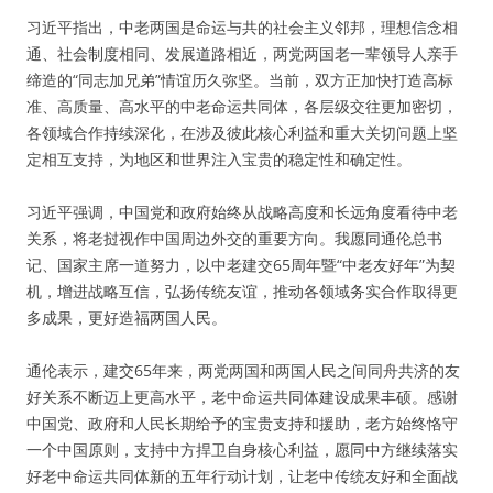
习近平指出，中老两国是命运与共的社会主义邻邦，理想信念相
通、社会制度相同、发展道路相近，两党两国老一辈领导人亲手
缔造的“同志加兄弟”情谊历久弥坚。当前，双方正加快打造高标
准、高质量、高水平的中老命运共同体，各层级交往更加密切，
各领域合作持续深化，在涉及彼此核心利益和重大关切问题上坚
定相互支持，为地区和世界注入宝贵的稳定性和确定性。
习近平强调，中国党和政府始终从战略高度和长远角度看待中老
关系，将老挝视作中国周边外交的重要方向。我愿同通伦总书
记、国家主席一道努力，以中老建交65周年暨“中老友好年”为契
机，增进战略互信，弘扬传统友谊，推动各领域务实合作取得更
多成果，更好造福两国人民。
通伦表示，建交65年来，两党两国和两国人民之间同舟共济的友
好关系不断迈上更高水平，老中命运共同体建设成果丰硕。感谢
中国党、政府和人民长期给予的宝贵支持和援助，老方始终恪守
一个中国原则，支持中方捍卫自身核心利益，愿同中方继续落实
好老中命运共同体新的五年行动计划，让老中传统友好和全面战