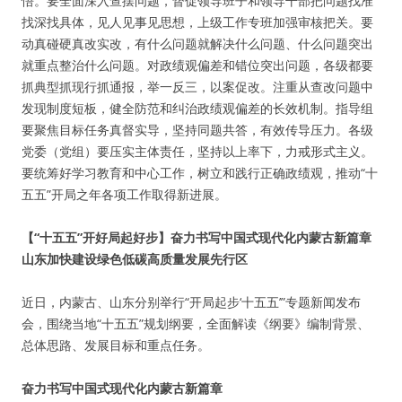
悟。要全面深入查摆问题，督促领导班子和领导干部把问题找准
找深找具体，见人见事见思想，上级工作专班加强审核把关。要
动真碰硬真改实改，有什么问题就解决什么问题、什么问题突出
就重点整治什么问题。对政绩观偏差和错位突出问题，各级都要
抓典型抓现行抓通报，举一反三，以案促改。注重从查改问题中
发现制度短板，健全防范和纠治政绩观偏差的长效机制。指导组
要聚焦目标任务真督实导，坚持同题共答，有效传导压力。各级
党委（党组）要压实主体责任，坚持以上率下，力戒形式主义。
要统筹好学习教育和中心工作，树立和践行正确政绩观，推动“十
五五”开局之年各项工作取得新进展。
【“十五五”开好局起好步】奋力书写中国式现代化内蒙古新篇章
山东加快建设绿色低碳高质量发展先行区
近日，内蒙古、山东分别举行“开局起步‘十五五’”专题新闻发布
会，围绕当地“十五五”规划纲要，全面解读《纲要》编制背景、
总体思路、发展目标和重点任务。
奋力书写中国式现代化内蒙古新篇章