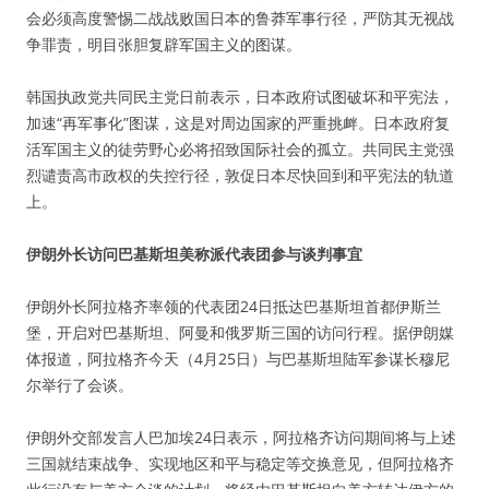
会必须高度警惕二战战败国日本的鲁莽军事行径，严防其无视战
争罪责，明目张胆复辟军国主义的图谋。
韩国执政党共同民主党日前表示，日本政府试图破坏和平宪法，
加速“再军事化”图谋，这是对周边国家的严重挑衅。日本政府复
活军国主义的徒劳野心必将招致国际社会的孤立。共同民主党强
烈谴责高市政权的失控行径，敦促日本尽快回到和平宪法的轨道
上。
伊朗外长访问巴基斯坦美称派代表团参与谈判事宜
伊朗外长阿拉格齐率领的代表团24日抵达巴基斯坦首都伊斯兰
堡，开启对巴基斯坦、阿曼和俄罗斯三国的访问行程。据伊朗媒
体报道，阿拉格齐今天（4月25日）与巴基斯坦陆军参谋长穆尼
尔举行了会谈。
伊朗外交部发言人巴加埃24日表示，阿拉格齐访问期间将与上述
三国就结束战争、实现地区和平与稳定等交换意见，但阿拉格齐