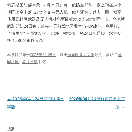
俄罗斯国防部今天（4月25日）称，俄防空部队一夜之间在多个
地区上空击落127架乌克兰无人机。俄方还称，过去一周，俄军
使用高精度武器及无人机对乌军目标发动了6次集群打击。乌克兰
武装部队24日称，过去一天前线地区发生194次战斗。乌军打击
了俄军4个人员集结区。此外，根据俄、乌24日的通报，双方交
换了386名被俘人员。
本条目发布于
2026年4月25日
。属于
新闻联播文字版
分类，被贴了
新
闻联播
、
联播文稿
标签。
文
←
2026年04月24日新闻联播文
2026年04月26日新闻联播文字
章
字版
版
→
导
航
搜索