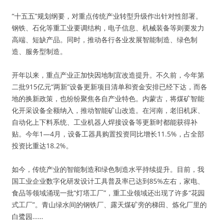
“十五五”规划纲要，对重点传统产业转型升级作出针对性部署。
钢铁、石化等重工业要调结构，电子信息、机械装备等则要发力
高端、短缺产品。同时，推动各行各业发展智能制造、绿色制
造、服务型制造。
开年以来，重点产业正加快因地制宜改造提升。不久前，今年第
二批915亿元“两新”设备更新项目清单和资金安排已经下达，而各
地的换新政策，也纷纷聚焦各自产业特色。内蒙古，将煤矿智能
化开采设备全额纳入，推动智能矿山改造。在河南，老旧机床、
自动化上下料系统、工业机器人焊接设备等更新时都能获得补
贴。今年1—4月，设备工器具购置投资同比增长11.5%，占全部
投资比重达18.2%。
如今，传统产业的智能制造和绿色制造水平持续提升。目前，我
国工业企业数字化研发设计工具普及率已达到85%左右，家电、
食品等领域涌现一批“灯塔工厂”，重工业领域还出现了许多“花园
式工厂”。青山绿水间的钢铁厂、露天煤矿旁的梯田、炼化厂里的
白鹭园……