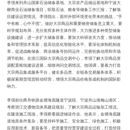
李强来到舟山国家石油储备基地、大宗农产品储运基地和宁波大
榭商业石油储备项目，听取石油、粮食等储备工作汇报，了解项
目建设运营情况。李强指出，面对外部环境变化带来的挑战，“手
中有粮，心中不慌”。做好大宗商品和重要物资储备意义重大。要
科学规划布局，充分发挥多种主体作用，大力推进多种类型储备
设施建设，进一步扩大储备容量。要加大科研攻关力度，推动储
备和管理技术革新，提高信息化智能化水平。要深化体制机制改
革，促进战略储备、商业储备等协同运作，完善轮换动用和市场
调节机制。在浙江国际大宗商品交易中心，李强了解大宗商品资
源配置枢纽建设进展，细致询问交易情况。他强调，要着力打造
大宗商品集成服务平台，健全多品类、全链条交易服务体系，积
极探索期货现货联动经营，增强大宗商品价格形成机制的国际影
响力。
李强前往甬舟铁路金塘海底隧道宁波段、宁波舟山港梅山港区，
考察浙江交通物流体系建设规划，了解大宗商品运输加工情况。
在隧道施工现场，李强察看掘进铺设作业。他表示，金塘海底隧
道地质条件复杂，要坚持科学施工、安全施工、绿色施工，积极
应用新技术、新装备等，把质量管控贯穿建设全过程，打造经得