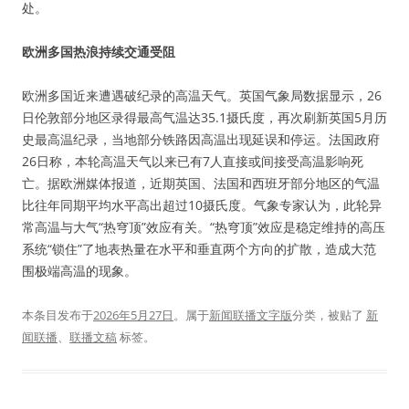
处。
欧洲多国热浪持续交通受阻
欧洲多国近来遭遇破纪录的高温天气。英国气象局数据显示，26
日伦敦部分地区录得最高气温达35.1摄氏度，再次刷新英国5月历
史最高温纪录，当地部分铁路因高温出现延误和停运。法国政府
26日称，本轮高温天气以来已有7人直接或间接受高温影响死
亡。据欧洲媒体报道，近期英国、法国和西班牙部分地区的气温
比往年同期平均水平高出超过10摄氏度。气象专家认为，此轮异
常高温与大气“热穹顶”效应有关。“热穹顶”效应是稳定维持的高压
系统“锁住”了地表热量在水平和垂直两个方向的扩散，造成大范
围极端高温的现象。
本条目发布于
2026年5月27日
。属于
新闻联播文字版
分类，被贴了
新
闻联播
、
联播文稿
标签。