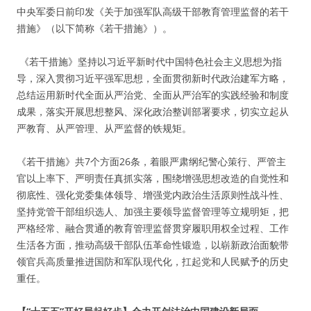
中央军委日前印发《关于加强军队高级干部教育管理监督的若干
措施》（以下简称《若干措施》）。
《若干措施》坚持以习近平新时代中国特色社会主义思想为指
导，深入贯彻习近平强军思想，全面贯彻新时代政治建军方略，
总结运用新时代全面从严治党、全面从严治军的实践经验和制度
成果，落实开展思想整风、深化政治整训部署要求，切实立起从
严教育、从严管理、从严监督的铁规矩。
《若干措施》共7个方面26条，着眼严肃纲纪警心策行、严管主
官以上率下、严明责任真抓实落，围绕增强思想改造的自觉性和
彻底性、强化党委集体领导、增强党内政治生活原则性战斗性、
坚持党管干部组织选人、加强主要领导监督管理等立规明矩，把
严格经常、融合贯通的教育管理监督贯穿履职用权全过程、工作
生活各方面，推动高级干部队伍革命性锻造，以崭新政治面貌带
领官兵高质量推进国防和军队现代化，扛起党和人民赋予的历史
重任。