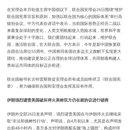
在安理会本月轮值主席中国倡议下，联合国安理会26日围绕“维护
联合国宪章宗旨和原则，加强以联合国为核心的国际体系”举行高
级别会议。中方代表在讲话中表示，当前国际形势正经历二战以
来最复杂深刻的变化，人类文明航船驶入危险水域，世界和平发
展事业处于十字路口。我们要团结起来，行动起来，维护联合
国，激活联合国，壮大联合国。中方表示，今年是新中国恢复联
合国合法席位55周年。中国将同各国在多边主义旗帜下实现更大
团结，推动建设更加公正合理的全球治理体系，共同朝着构建人
类命运共同体的目标迈步前进。
联合国秘书长古特雷斯敦促安理会所有成员始终捍卫《联合国宪
章》，努力确保联合国和安理会发挥其应有作用。
伊朗强烈谴责美国破坏停火美称双方仍在就协议进行磋商
伊朗外交部26日发表声明，强烈谴责美国在与伊朗停火后继续采
取“非法和挑衅性行动”。声明说，自4月初以来，尤其是在声明发
出前48小时内，美方多次对伊朗商船实施“海上骚扰”，构成对停