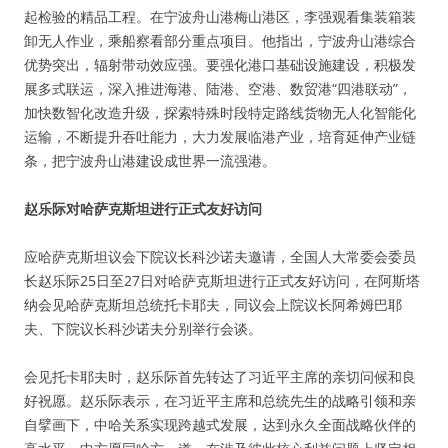
起检验的精品工程。在宁波舟山港梅山港区，李强观看集装箱装
卸无人作业，乘船察看部分重点项目。他指出，宁波舟山港综合
优势突出，辐射带动效应强。要强化港口基础设施建设，积极发
展多式联运，深入推进海港、陆港、空港、数贸港“四港联动”，
加快数智化改造升级，探索特殊时段特定路线货物无人化智能化
运输，不断提升吞吐能力，大力发展临港产业，培育延伸产业链
条，把宁波舟山港建设成世界一流强港。
赵乐际对哈萨克斯坦进行正式友好访问
应哈萨克斯坦议会下院议长科沙诺夫邀请，全国人大常委会委员
长赵乐际25日至27日对哈萨克斯坦进行正式友好访问，在阿斯塔
纳会见哈萨克斯坦总统托卡耶夫，同议会上院议长阿希姆巴耶
夫、下院议长科沙诺夫分别举行会谈。
会见托卡耶夫时，赵乐际首先转达了习近平主席的亲切问候和良
好祝愿。赵乐际表示，在习近平主席和总统先生的战略引领和亲
自擘画下，中哈关系实现跨越式发展，达到永久全面战略伙伴的