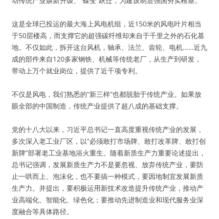
动传统产业焕新升级、“蝶变”跃迁，为建设制造强国夯实根基。
这是全球已投运的最大海上风电机组，近150米的风电叶片相当
于50层楼高，而支撑它的超强碳纤维却来自于千里之外的石化基
地。不仅如此，拆开这台风机，轴承、法兰、齿轮、电机……近九
成的部件来自120多家钢铁、机械等传统老厂，从生产到研发，
带动上万个就业岗位，提供了近千项专利。
不仅是风电，我们熟悉的“新三样”也都脱胎于传统产业。如果放
眼全部的中国制造，传统产业提供了超八成的基础支撑。
党的十八大以来，习近平总书记一直高度重视传统产业的发展，
多次深入老工业厂区，以“必须敢打市场牌、敢打改革牌、敢打创
新牌”部署老工业基地浴火重生。随着新质生产力重要论述提出，
总书记强调，发展新质生产力不是要忽视、放弃传统产业，要防
止一哄而上、泡沫化，也不要搞一种模式，要因地制宜发展新质
生产力。并提出，要积极运用新技术改造提升传统产业，推动产
业高端化、智能化、绿色化；要推动先进制造业和现代服务业深
度融合等具体路径。