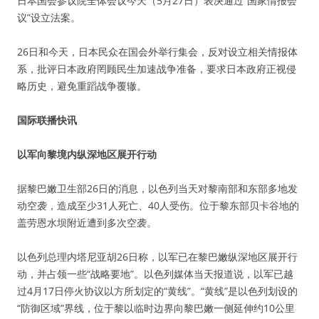
日本国会参议院全体会议今天（5月27日）表决通过“国家情报会
议”设立法案。
26日和今天，日本民众在国会外举行集会，反对设立相关情报体
系，批评日本政府罔顾民生加速战争准备，要求日本政府正视侵
略历史，避免重蹈战争覆辙。
国际联播快讯
以军向黎境内纵深地区展开行动
据黎巴嫩卫生部26日的消息，以色列当天对黎南部和东部多地发
动空袭，造成至少31人死亡、40人受伤。位于黎东部贝卡谷地的
盖劳恩水坝附近遭到多次空袭。
以色列总理内塔尼亚胡26日称，以军已在黎巴嫩纵深地区展开行
动，并占领一些“战略要地”。以色列媒体当天报道说，以军已越
过4月17日停火协议以方所划定的“黄线”。“黄线”是以色列划设的
“防御区域”界线，位于黎以临时边界向黎巴嫩一侧延伸约10公里