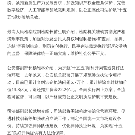
纷。紧扣新质生产力发展要求，加强知识产权全链条保护，完善
数字经济、人工智能等领域裁判规则，以公正高效司法护航“十五
五”规划落地见效。
最高人民检察院副检察长苗生明介绍，检察机关准确贯彻宽严相
济刑事政策，加强对涉及公民人身权利强制措施和“查封、扣押、
冻结”等强制措施、刑罚交付执行、民事判决裁定执行等诉讼活动
的监督，保障法律统一正确实施，维护社会公平正义。
公安部副部长杨维林介绍，为护航“十五五”顺利开局营造良好法
治环境，去年以来，公安机关部署开展了规范涉企执法专项行
动，目前已累计查纠涉企执法问题5.7万个，累计解除查封财物价
值13.8亿元，返还扣押资金22.2亿元。全面实行网上办案，全流
程可监督、可回溯，以严格规范公正文明执法护航平安建设。
司法部副部长武增介绍，司法部将围绕构建法治化营商环境、促
进科技创新等加强政府立法工作，制定全国统一大市场建设条
例。持续加强律师队伍建设，优化律师执业环境，为实现“十五
五”良好开局提供有力法治保障。