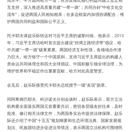
高水平。中方愿同哈方一道，在涉及彼此核心利益问题上坚定相
互支持，深入推进高质量共建“一带一路”；共同办好“中哈文化交
流年”，促进两国人民相知相亲；在多边框架内加强协调配合，维
护两国共同利益和国际公平正义。
托卡耶夫请赵乐际转达对习近平主席的诚挚问候。他表示，2013
年，习近平主席访哈时首次提出建设“丝绸之路经济带”倡议，哈
中共建“一带一路”硕果累累。两国经济互补性强，各领域合作潜
力巨大。哈方恪守一个中国原则，支持习近平主席提出的构建人
类命运共同体理念和四大全球倡议。中国积极引领全球治理，为
维护世界和平稳定作出重要贡献，哈方对此高度赞赏。
会见后，赵乐际接受托卡耶夫总统授予一级“友谊”勋章。
同阿希姆巴耶夫、科沙诺夫分别会谈时，赵乐际表示，双方立法
机构要全面落实两国元首重要共识，密切各层级友好往来，及时
批准、修订相关法律文件，为两国务实合作提供法律保障。赵乐
际还介绍了中国“十五五”规划纲要和生态环境法典、国家发展规
划法、民族团结进步促进法等情况，表示两国立法机构可围绕民