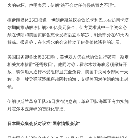
火的破坏。声明表示，伊朗“绝不会对任何侵略置之不理”。
据伊朗媒体26日报道，伊朗伊斯兰议会议长卡利巴夫在访问卡塔
尔期间推动解冻伊朗240亿美元资金。伊方要求其中一半资金必
须在伊朗和美国谅解备忘录发布后立即解冻，剩余部分在60天内
解冻。报道称，在卡塔尔的会谈推动了伊美整体谈判的进展。
美国国务卿鲁比奥26日称，美伊双方仍在就协议进行磋商，敲定
相关文本措辞“还需数日”。他同时称，霍尔木兹海峡必须保持开
放，确保船只通行不受阻碍且完全免费。美国中央司令部同一天
称，美一艘导弹驱逐舰穿越阿拉伯海，支援美国对伊朗的海上封
锁。
伊朗伊斯兰革命卫队26日发布消息说，革命卫队海军正有力实施
对霍尔木兹海峡的智能化管控。
日本民众集会反对设立“国家情报会议”