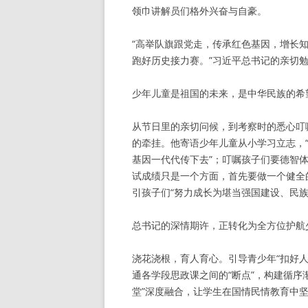
领巾讲解员们格外兴奋与自豪。
“高举队旗跟党走，传承红色基因，增长
跑好历史接力赛。”习近平总书记的亲切
少年儿童是祖国的未来，是中华民族的希
从节日里的亲切问候，到考察时的悉心叮
的牵挂。他寄语少年儿童从小学习立志，“
基因一代代传下去”；叮嘱孩子们要德智
试成绩只是一个方面，首先要做一个健全
引孩子们“努力成长为堪当强国建设、民族
总书记的深情期许，正转化为全方位护航
浇花浇根，育人育心。引导青少年“扣好
通各学段思政课之间的“断点”，构建循序
堂”深度融合，让学生在国情民情教育中