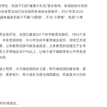
育理念，给孩子们的“健康大礼包”逐步落地。各地纷纷出实招
合体育活动已在全国所有省份全面推开；2021年至2024
越来越多的孩子不戴“小眼镜”，不当“小胖墩”，挺直“小脊
全面开花。全国已建成241个科学教育实验区、1862个实
、丰富资源供给，中小学生科学素养稳步提升。传统艺术进
课。义务教育优质均衡加速推进，义务教育阶段随迁子女享
育入学率稳定在97%以上，让每个孩子都能享有公平而有质
光彩。
破土萌芽。今天做祖国的好儿童，明天做祖国的建设者。新
想、逐梦前行，努力成长为堪当强国建设、民族复兴大任的
西外长维埃拉。