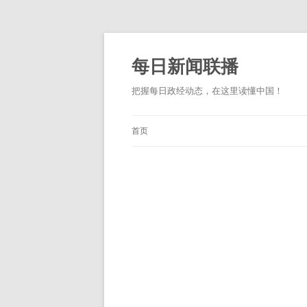
跳
至
正
每日新闻联播
文
把握每日政经动态，在这里读懂中国！
首页