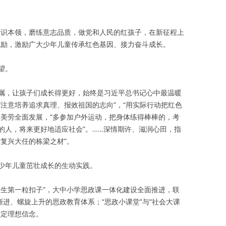
知识本领，磨练意志品质，做党和人民的红孩子，在新征程上
勉励，激励广大少年儿童传承红色基因、接力奋斗成长。
望。
嘱，让孩子们成长得更好，始终是习近平总书记心中最温暖
注意培养追求真理、报效祖国的志向”，“用实际行动把红色
体美劳全面发展，“多参加户外运动，把身体练得棒棒的，考
的人，将来更好地适应社会”。……深情期许、滋润心田，指
复兴大任的栋梁之材”。
少年儿童茁壮成长的生动实践。
人生第一粒扣子”，大中小学思政课一体化建设全面推进，联
渐进、螺旋上升的思政教育体系；“思政小课堂”与“社会大课
坚定理想信念。