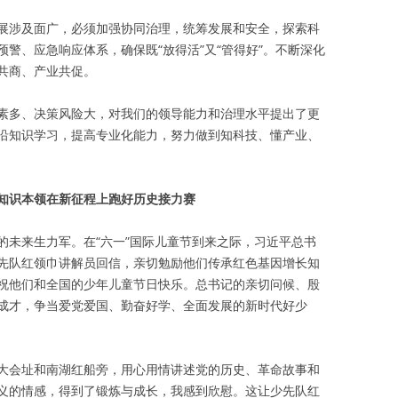
展涉及面广，必须加强协同治理，统筹发展和安全，探索科
警、应急响应体系，确保既“放得活”又“管得好”。不断深化
共商、产业共促。
素多、决策风险大，对我们的领导能力和治理水平提出了更
沿知识学习，提高专业化能力，努力做到知科技、懂产业、
知识本领在新征程上跑好历史接力赛
的未来生力军。在“六一”国际儿童节到来之际，习近平总书
先队红领巾讲解员回信，亲切勉励他们传承红色基因增长知
祝他们和全国的少年儿童节日快乐。总书记的亲切问候、殷
成才，争当爱党爱国、勤奋好学、全面发展的新时代好少
大会址和南湖红船旁，用心用情讲述党的历史、革命故事和
义的情感，得到了锻炼与成长，我感到欣慰。这让少先队红