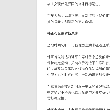
会主义现代化强国的奋斗目标迈进。
百年大党，风华正茂。在新征程上我们将
异的答卷，创造新的更大辉煌。
韩正会见俄罗斯总统
当地时间6月5日，国家副主席韩正在圣
韩正首先转达习近平主席对普京总统的亲
保持稳定坚韧，关键在于习近平主席和普
晤，就双边关系和各领域合作达成新的重
中俄关系的时代内涵，推动构建更加公正
普京请韩正转达对习近平主席的良好祝愿
中方坚定不移深化政治互信与睦邻友好，
贡献稳定性。
韩正出席第二十九届圣彼得堡国际经济论