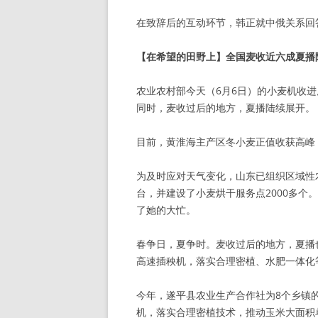
在致辞后的互动环节，韩正就中俄关系回
【在希望的田野上】全国麦收近六成夏播
农业农村部今天（6月6日）的小麦机收
同时，麦收过后的地方，夏播陆续展开。
目前，黄淮海主产区冬小麦正值收获高峰
为及时应对天气变化，山东已组织区域性农
台，并建设了小麦烘干服务点2000多个
了她的大忙。
春争日，夏争时。麦收过后的地方，夏播
高速插秧机，落实合理密植、水肥一体化
今年，遂平县农业生产合作社为8个乡镇
机，落实合理密植技术，推动玉米大面积