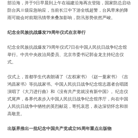
部沿海，并于9日早晨到上午在福建沿海再次登陆，国家防总启动
防台风Ⅱ级应急响应，当前长江中下游全线超警，台风带来的降
雨可能会对前期汛情带来叠加影响，防汛形势依然严峻。
纪念全民族抗战爆发79周年仪式在京举行
纪念全民族抗战爆发79周年仪式7日在中国人民抗日战争纪念馆
举行。中共中央政治局委员、北京市委书记郭金龙主持纪念仪
式。
仪式上，首都学生代表朗诵了《左权家书》《赵一曼家书》《吉
鸿昌家书》等抗战家书。中国人民抗日战争纪念馆志愿者合唱团
演唱了《大刀进行曲》和《没有共产党就没有新中国》。纪念仪
式尾声，各界代表步入中国人民抗日战争纪念馆序厅，向在中国
人民抗日战争中牺牲的英烈献花，寄托哀思，表达深切怀念和崇
高敬意。
出版界推出一批纪念中国共产党成立95周年重点出版物