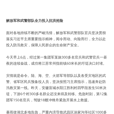
解放军和武警部队全力投入抗洪抢险
面对各地持续不断的严峻汛情，解放军和武警部队官兵坚决贯彻
落实习近平主席重要指示精神，闻令而动、向险而行，全力以赴
投入防汛救灾，保障人民群众的生命财产安全。
今天早上6点，经过第一集团军某旅300多名官兵和武警官兵一昼
夜的连续奋战，成功将江苏常州指前镇60米长的圩堤决口封堵。
灾情就是命令。陆、海、空、火箭军等部队以及各受灾地区的武
警、省军区民兵预备役人员，坚决按照习主席指示，迅速奔赴防
汛救灾第一线。昨天，安徽宣城水阳江胜利村四甲段发生50米决
堤，下游6个村300多名群众还没来得及转移。危急时刻，第12集
团军150名官兵，驾驶18艘冲锋舟紧急开展水上救援。
暴雨使湖北多地告急，严重内涝导致武昌区涂家沟等社区1000多