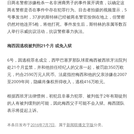
日两名警察涉嫌枪杀一名非洲裔男子的事件展开调查，以确定这
两名警察是否在事件中存在犯罪行为。目击者拍摄的视频显示，5
号事发当时，37岁的斯特林已经被两名警官按倒在地上，但警察
仍然对他连开5枪，将他打死。事件发生后，斯特林的亲属等数百
人举行示威抗议活动，抗议警察暴力执法。
梅西因逃税被判刑21个月 或免入狱
6号，因逃税罪名成立，西甲巴塞罗那队球星梅西被西班牙法院判
处21个月监禁，并和他担任经纪人的父亲一起，被罚款350万欧
元，约合2590万元人民币。法庭指控梅西和他的父亲涉嫌在2007
至2009年间，隐瞒肖像权所得收入，逃税416万欧元。
根据西班牙法律惯例，初犯且非暴力犯罪、被判低于2年有期徒刑
的人有被判缓刑的可能，因此梅西父子可能不会入狱。梅西团队
表示将提起上诉。
本条目发布于
2016年7月7日
。属于
新闻联播文字版
分类。