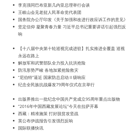
李克强同巴布亚新几内亚总理举行会谈
王岐山会见老挝人民革命党代表团
国务院办公厅印发《关于加强和改进行政应诉工作的意见》
坚定信仰 凝聚青春力量 习近平总书记重要讲话引起强烈反
响
【十八届中央第十轮巡视完成进驻】扎实推进全覆盖 巡视
永远在路上
解放军和武警部队全力投入抗洪抢险
防汛形势严峻 各地加紧抢险救灾
“尼伯特”逼近 国家防总启动Ⅱ级响应
纪念全民族抗战爆发79周年仪式在京举行
出版界推出一批纪念中国共产党成立95周年重点出版物
“2016年中国西藏发展论坛”今天在拉萨开幕
西藏：精准施策 打好脱贫攻坚战
英公布伊战报告引发强烈反响
国际联播快讯