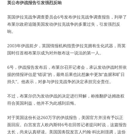
英公布伊战报告引发强烈反响
英国伊拉克战争调查委员会6号发布伊拉克战争调查报告，列举了
布莱尔政府追随美国发动伊拉克战争的多重过失，引发强烈反
响。
2003年伊战前夕，英国情报机构指责伊拉克拥有生化武器，而英
国时任首相布莱尔成为对外散布这一说法的第一人。
6号，伊战报告发布后，布莱尔召开记者会，承认发动伊战时所依
据的情报评估是“错误”的，最终后果也比想象中更加“血腥和旷日
持久”。他表示，对参与伊拉克战争的决定承担完全责任。
不过，布莱尔仍为发动伊战的决定进行辩解，称推翻萨达姆政权
符合英国利益，他并不为此感到后悔。
对于英国这份长达260万字的伊战报告，美国官方并没有予以正
面回应。白宫发言人欧内斯特6号在回答记者提问时说，这篇报告
太长，尚未认真研读。美国国务院发言人约翰·科比则强调，这份