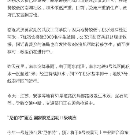
区积水大多已经退去，基本瘫痪的城市道路逐步恢复正常。在地
势较低的南湖社区，积水依然严重。目前，受淹严重的住户，政
府已安置到宾馆。
临近武汉黄家湖的武汉工商学院，因为地势较低，积水最深处近
两米，7栋宿舍楼近3000名学生被困，公安消防官兵赶赴现场救
援。附近青菱乡的渔民也自发性带8条渔船帮助转移学生。截至发
稿时，救援仍在进行中。
昨天夜里，南京突降暴雨，由于雨水倒灌，南京地铁3号线区间积
水一度超过1米。经过持续排水，到下午积水基本排干，地铁3号
线实行区间运行。
今天，江苏、安徽等地有31条道路的局部路段发生水毁、泥石流
等，导致交通中断，交通部门正在紧急抢通中。
“尼伯特”逼近 国家防总启动Ⅱ级响应
今年一号超强台风“尼伯特”，预计将于8号凌晨到上午登陆台湾东