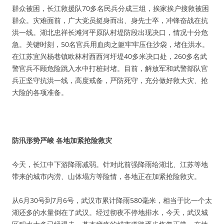
群众被困，长江救援队70多名民兵分成三组，挨家挨户搜救被困
群众。灾难面前，广大党员挺身而出、身先士卒，冲锋奋战在抗
洪一线。湖北忠祥长滩河平原队村堤防段出现决口，情况十分危
急。关键时刻，50名官兵用血肉之躯牢牢压住沙袋，堵住洪水。
在江苏宜兴杨巷镇欧林村西西河圩堤40多米决口处，260多名武
警官兵不顾危险跳入水中打桩封堵。目前，解放军和武警部队官
兵正坚守抗洪一线，高度戒备，严防死守，充分做好救大灾、抢
大险的各项准备。
防汛形势严峻 各地加紧抢险救灾
今天，长江中下游降雨减弱。针对此前强降雨给湖北、江苏等地
带来的城市内涝、山体塌方等险情，各地正在加紧抢险救灾。
从6月30号到7月6号，武汉市累计降雨580毫米，相当于比一个太
湖还多的水量倒在了武汉。经过彻夜不停地排水，今天，武汉城