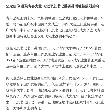
坚定信仰 凝聚青春力量 习近平总书记重要讲话引起强烈反响
青年是祖国的未来、民族的希望，也是我们党的未来和希望，习
近平总书记在庆祝中国共产党成立95周年大会上的重要讲话，在
广大青年中引起了强烈反响，总书记的殷切嘱托成为了当代青年
投身中国特色社会主义现代化建设的不竭动力。
就在习总书记七一讲话的第二天，清华大学举行了2016年赴西
部、基层、重点单位工作及创业毕业生出征仪式。今年，清华有
359名毕业生前往西部、东北地区就业；超7成毕业生赴国家重点
企事业单位工作。清华大学核研院博士生彭天骥就是其中之一。
彭天骥选择去西北投身新型核能的研究。而在5年前，30岁的王
欣然放弃了国外发展的前景，入选国家“青年千人计划”，回到母
校南京大学。如今，他已经在国际前沿的下一代电子信息材料领
域取得了一系列国际领先的原创成果，成为最年轻的“长江学者”
之一。总书记的七一讲话，让他更深地体会到国家对青年人的重
视、关怀和肩上的责任。