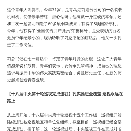
这个青年人叫郭凯，今年31岁，是青岛港前港分公司的一名装载
机司机。凭借勤学苦练、潜心钻研，他练就一身过硬的本领，还
和工友一起发明制造了60多项创新成果，获得了5项国家专利。
今年，他获得了“全国优秀共产党员”荣誉称号，是受表彰的百名
党员中年纪最小的，现场聆听了习总书记的讲话后，他又一头扎
进了工作岗位。
习总书记在七一讲话中，肯定了青年对党的贡献，这让广大青年
倍感亲切和鼓舞。青年们表示，要传承先辈精神，把自己的理想
追求与振兴中华的伟大实践紧密结合，勇担历史重任，在新的历
史起点创造青春业绩。
【十八届中央第十轮巡视完成进驻】扎实推进全覆盖 巡视永远在
路上
从上周开始，十八届中央第十轮巡视十五个工作组、巡视组开始
陆续进驻被巡视地区和单位党组织，截至目前，巡视组已经全部
完成进驻。据了解，这一轮巡视过后，中央巡视工作在完成对省