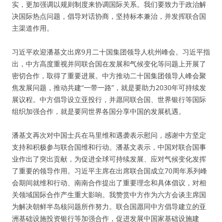
实，更加强调以规则制度来协调国际关系。我们要致力于政治解
决国际热点问题，倡导对话协商，坚持标本兼治，并发挥联合国
主渠道作用。
习近平欢迎潘基文出席9月二十国集团领导人杭州峰会。习近平指
出，中方高度重视并同联合国在发展和气候变化等问题上开展了
密切合作，取得了重要进展。中方推动二十国集团领导人峰会聚
焦发展问题，推动共建“一带一路”，就是要助力2030年可持续发
展议程。中方倡导设立亚投行，并愿同联合国、世界银行等国际
组织加强合作，就是要同世界各国分享中国的发展机遇。
潘基文再次对中国士兵在马里维和遇袭表示慰问，感谢中方坚定
支持和积极参与联合国维和行动。潘基文表示，中国对联合国事
业作出了突出贡献，为促进全球可持续发展、应对气候变化发挥
了重要的领导作用。习近平主席在出席联合国成立70周年系列峰
会期间就维和行动、南南合作提出了重要理念和具体倡议，对相
关领域国际合作产生重大影响。我赞赏中方作为六方会谈主席国
为解决朝鲜半岛核问题所作努力。联合国愿同中方倡导建立的亚
洲基础设施投资银行等加强合作，促进发展中国家基础设施建