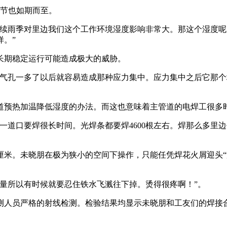
季节也如期而至。
连续雨季对里边我们这个工作环境湿度影响非常大。那这个湿度
。”
长期稳定运行可能造成极大的威胁。
你气孔一多了以后就容易造成那种应力集中。应力集中之后它那
道预热加温降低湿度的办法。而这也意味着主管道的电焊工很多
一道口要焊很长时间。光焊条都要焊4600根左右。焊那么多里
0厘米。未晓朋在极为狭小的空间下操作，只能任凭焊花火屑迎头
。
量所以有时候就要忍住铁水飞溅往下掉。烫得很疼啊！”。
人员严格的射线检测。检验结果均显示未晓朋和工友们的焊接合