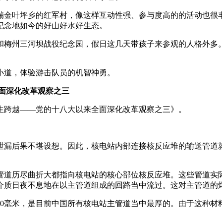
瑞金叶坪乡的红军村，像这样互动性强、参与度高的的活动也很
纪念地如今的好山好水好生态。
和梅州三河坝战役纪念园，假日这几天带孩子来参观的人格外多
小道，体验游击队员的机智神勇。
面深化改革观察之三
生跨越——党的十八大以来全面深化改革观察之三》。
泄漏后果不堪设想。因此，核电站内部连接核反应堆的输送管道
管道历尽曲折大都指向核电站的核心部位核反应堆。这些管道实
的介质日夜不息地在以主管道组成的回路当中流过。这对主管道的
70毫米，是目前中国所有核电站主管道当中最厚的。由于这种材