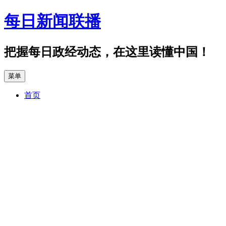
跳
每日新闻联播
至
正
文
把握每日政经动态，在这里读懂中国！
菜单
首页