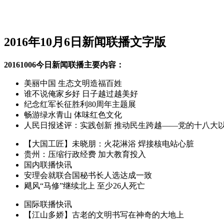
2016年10月6日新闻联播文字版
20161006今日新闻联播主要内容：
美丽中国 生态文明造福百姓
谁不说俺家乡好 日子越过越美好
纪念红军长征胜利80周年主题展
畅游绿水青山 体味红色文化
人民日报述评：实践创新 推动民生跨越——党的十八大
【大国工匠】未晓朋：火花淋浴 焊接核电站心脏
贵州：压缩行政经费 加大教育投入
国内联播快讯
安理会就联合国秘书长人选达成一致
飓风“马修”继续北上 至少26人死亡
国际联播快讯
【江山多娇】古老的文明书写在神奇的大地上