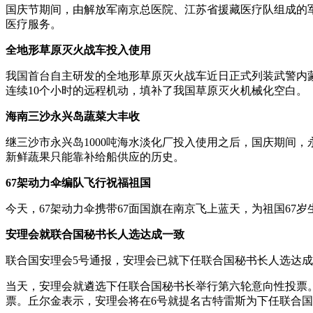
国庆节期间，由解放军南京总医院、江苏省援藏医疗队组成的
医疗服务。
全地形草原灭火战车投入使用
我国首台自主研发的全地形草原灭火战车近日正式列装武警内蒙
连续10个小时的远程机动，填补了我国草原灭火机械化空白。
海南三沙永兴岛蔬菜大丰收
继三沙市永兴岛1000吨海水淡化厂投入使用之后，国庆期间
新鲜蔬果只能靠补给船供应的历史。
67架动力伞编队飞行祝福祖国
今天，67架动力伞携带67面国旗在南京飞上蓝天，为祖国6
安理会就联合国秘书长人选达成一致
联合国安理会5号通报，安理会已就下任联合国秘书长人选达成
当天，安理会就遴选下任联合国秘书长举行第六轮意向性投票。据
票。丘尔金表示，安理会将在6号就提名古特雷斯为下任联合