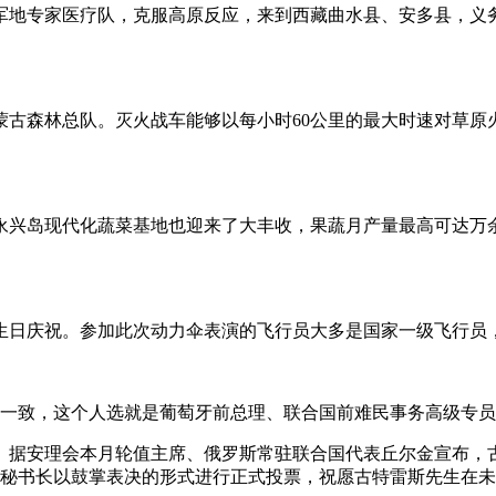
军地专家医疗队，克服高原反应，来到西藏曲水县、安多县，义
古森林总队。灭火战车能够以每小时60公里的最大时速对草原
，永兴岛现代化蔬菜基地也迎来了大丰收，果蔬月产量最高可达
7岁生日庆祝。参加此次动力伞表演的飞行员大多是国家一级飞行员
一致，这个人选就是葡萄牙前总理、联合国前难民事务高级专员
安理会本月轮值主席、俄罗斯常驻联合国代表丘尔金宣布，古特雷
国秘书长以鼓掌表决的形式进行正式投票，祝愿古特雷斯先生在未