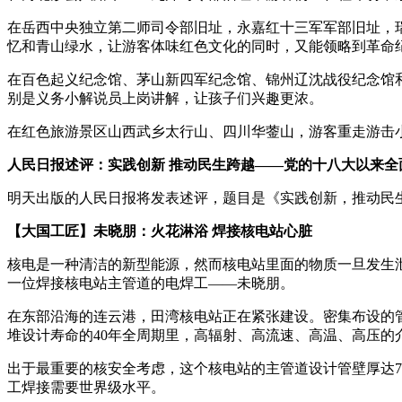
在岳西中央独立第二师司令部旧址，永嘉红十三军军部旧址，
忆和青山绿水，让游客体味红色文化的同时，又能领略到革命
在百色起义纪念馆、茅山新四军纪念馆、锦州辽沈战役纪念馆
别是义务小解说员上岗讲解，让孩子们兴趣更浓。
在红色旅游景区山西武乡太行山、四川华蓥山，游客重走游击
人民日报述评：实践创新 推动民生跨越——党的十八大以来全
明天出版的人民日报将发表述评，题目是《实践创新，推动民
【大国工匠】未晓朋：火花淋浴 焊接核电站心脏
核电是一种清洁的新型能源，然而核电站里面的物质一旦发生
一位焊接核电站主管道的电焊工——未晓朋。
在东部沿海的连云港，田湾核电站正在紧张建设。密集布设的
堆设计寿命的40年全周期里，高辐射、高流速、高温、高压
出于最重要的核安全考虑，这个核电站的主管道设计管壁厚达
工焊接需要世界级水平。