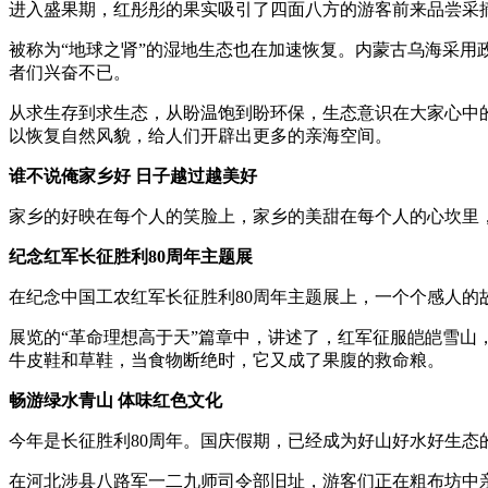
进入盛果期，红彤彤的果实吸引了四面八方的游客前来品尝采
被称为“地球之肾”的湿地生态也在加速恢复。内蒙古乌海采用
者们兴奋不已。
从求生存到求生态，从盼温饱到盼环保，生态意识在大家心中的
以恢复自然风貌，给人们开辟出更多的亲海空间。
谁不说俺家乡好 日子越过越美好
家乡的好映在每个人的笑脸上，家乡的美甜在每个人的心坎里
纪念红军长征胜利80周年主题展
在纪念中国工农红军长征胜利80周年主题展上，一个个感人
展览的“革命理想高于天”篇章中，讲述了，红军征服皑皑雪
牛皮鞋和草鞋，当食物断绝时，它又成了果腹的救命粮。
畅游绿水青山 体味红色文化
今年是长征胜利80周年。国庆假期，已经成为好山好水好生
在河北涉县八路军一二九师司令部旧址，游客们正在粗布坊中