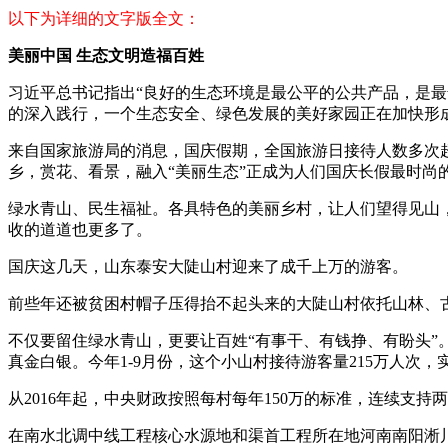
以下为详细的文字版全文：
美丽中国 生态文明造福百姓
习近平总书记指出“良好的生态环境是最公平的公共产品，是
的深入践行，一个生态安全、绿色发展的美好家园正在加快形
来自国家旅游局的消息，国庆假期，全国旅游日接待人数多次
乡，赏花、看景，融入“美丽生态”正成为人们国庆长假最时尚
绿水青山、民生福祉。各具特色的美丽乡村，让人们望得见山，
收的道道也更多了。
国庆这几天，山东泰安大陡山村迎来了成千上万的游客。
前些年还被贫困村帽子压得抬不起头来的大陡山村依托山林、古
不仅要留住绿水青山，更要让百姓“有事干、有钱挣、有盼头”
真金白银。今年1-9月份，这个小山村接待游客量215万人次，
从2016年起，中央财政按照每村每年150万的标准，连续支持
在南水北调中线工程核心水源地和渠首工程所在地河南南阳淅川