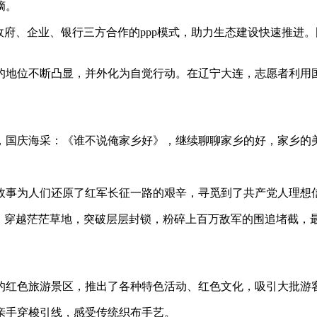
摘。
政府、企业、银行三方合作的ppp模式，助力生态建设快速推进
地位不断凸显，并外化为自觉行动。在辽宁大连，志愿者利用国
，国庆海采：《谁不说俺家乡好》，继续聊聊家乡的好，家乡的
的故事为人们还原了红军长征一路的艰辛，寻觅到了共产党人理想
山，穿越茫茫草地，突破层层封锁，粉碎上百万敌军的围追堵截，
态的红色旅游景区，推出了各种特色活动、红色文化，吸引大批游
亲手穿梭引线，感受传统织布手艺。