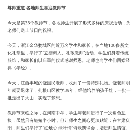
尊师重道 各地师生喜迎教师节
今天是第33个教师节，各地师生开展了形式多样的庆祝活动，为
老师们送上节日的祝福。
今天，浙江金华婺城区的近万名学生和家长，在当地100多所文
化礼堂里，举行了“立德树人、礼敬教师”活动。学生们身着传统
服饰，和家长们以庄重的仪式感谢师恩。老师也向学生们回赠经
典《孝经》。
今天，江西丰城的饶国民老师，收到了一份特殊礼物。饶老师明
年就要退休了，扎根山区教学39年，经他培养的孩子娃，一批一
批走出了大山，实现了梦想。
教师节来临之际，在河南中牟，学生与老师进行了一次角色互
换，虽然只有短短半小时，但让师生之间心更加贴近；在甘肃庆
阳，师生们举行了“红烛心 绿叶情”诗歌朗诵会，增进师生情谊。