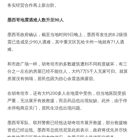
务实经贸合作再上新台阶。
墨西哥地震遇难人数升至90人
墨西哥政府确认，截至当地时间9日晚上，墨西哥发生的8.2级强
震已造成至少90人遇难，其中重灾区瓦哈卡州一地就有71人遇
难。
和市政广场一样，胡奇坦市的多数建筑遭到不同程度破坏，有三
分之一左右的房屋已经不能住人，大约7万5千人无家可归。就算
房屋没有倒塌，居民也因为担心余震选择露宿。
在胡奇坦市，还有大约200多人在地震中受伤，但当地医院受损
严重，无法展开有效救援，而且药品也出现短缺。此外，由于停
水停电商店关门，居民生活也出现问题。
墨西哥军队、联邦警察已经抵达胡奇坦市展开救援，部分救援物
资也已经运抵。墨西哥总统培尼亚此前表示，政府将优先并尽快