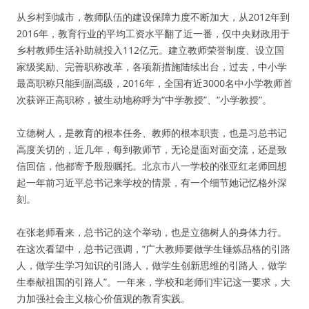
从乡村到城市，教师队伍的建设保障力度不断加大，从2012年到
2016年，教育行业的平均工资水平翻了近一番，仅中央财政用于
乡村教师生活补助就投入112亿元。建立教师荣誉制度、设立国
家级奖励、完善职称改革，各项新措施陆续出台，过去，中小学
最高职称只能到副高级，2016年，全国有近3000名中小学教师首
次获评正高职称，被生动地称呼为“中学教授”、“小学教授”。
立德树人，是教育的根本任务、教师的根本职责，也是习总书记
高度关切的，近几年，每到教师节，无论是面对面交流，还是致
信回信，他都寄予殷殷嘱托。北京市八一学校的张亚红老师回想
起一年前习近平总书记来学校的情景，有一个细节她记忆格外深
刻。
在张老师看来，总书记的这个举动，也是立德树人的身体力行。
在这次看望中，总书记强调，“广大教师要做学生锤炼品格的引路
人，做学生学习知识的引路人，做学生创新思维的引路人，做学
生奉献祖国的引路人”。一年来，学校和老师们牢记这一要求，大
力加强社会主义核心价值观的教育实践。