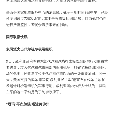
恢复地震灾区用水和食物供应，为受灾民众提供医疗服务。
墨西哥国家地震服务中心的消息说，截至当地时间9日中午，已经
检测到超过720次余震，其中最强震级达到6.1级。目前他们仍在
进行严密监控，警惕余震所带来的影响。
国际联播快讯
叙两派夹击代尔祖尔极端组织
9日，叙利亚政府军在东部代尔祖尔省打击极端组织的行动取得重
要进展，攻入代尔祖尔市南部的军用机场，打破了极端组织对机
场的包围，还收复了位于代尔祖尔市以西的一处重要油田。同一
天，美国支持的库尔德武装“叙利亚民主军”也宣布在代尔祖尔省
发起针对极端组织的军事行动。叙利亚国内分析人士认为，叙民
主军的这一举动是为了制衡政府军。
“厄玛”再次加强 逼近美佛州