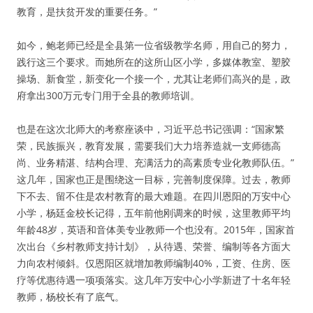
教育，是扶贫开发的重要任务。”
如今，鲍老师已经是全县第一位省级教学名师，用自己的努力，
践行这三个要求。而她所在的这所山区小学，多媒体教室、塑胶
操场、新食堂，新变化一个接一个，尤其让老师们高兴的是，政
府拿出300万元专门用于全县的教师培训。
也是在这次北师大的考察座谈中，习近平总书记强调：“国家繁
荣，民族振兴，教育发展，需要我们大力培养造就一支师德高
尚、业务精湛、结构合理、充满活力的高素质专业化教师队伍。”
这几年，国家也正是围绕这一目标，完善制度保障。过去，教师
下不去、留不住是农村教育的最大难题。在四川恩阳的万安中心
小学，杨廷金校长记得，五年前他刚调来的时候，这里教师平均
年龄48岁，英语和音体美专业教师一个也没有。2015年，国家首
次出台《乡村教师支持计划》，从待遇、荣誉、编制等各方面大
力向农村倾斜。仅恩阳区就增加教师编制40%，工资、住房、医
疗等优惠待遇一项项落实。这几年万安中心小学新进了十名年轻
教师，杨校长有了底气。