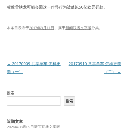
标致雪铁龙可能会因这一作弊行为被处以50亿欧元罚款。
本条目发布于
2017年9月11日
。属于
新闻联播文字版
分类。
文
←
20170909 共享单车 怎样更
20170910 共享单车 怎样更美
章
美（一）
（二）
→
导
航
搜索
搜索
近期文章
2026年08月09日新闻联播文字版