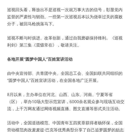
巡视回头看，释放出不是巡视一次就万事大吉的信号，彰显党内
监督的严肃性与韧劲。一些第一次巡视后本以为侥幸过关的腐败
分子，被回马枪挑落马下。
巡视不断与时俱进、改革创新，通过自我磨砺保持锋利。《巡视
利剑》第三集《震慑常在》，敬请关注。
各地开展“圆梦中国人”百姓宣讲活动
由中央宣传部、共青团中央、全国总工会、全国妇联共同组织的
“圆梦中国人”百姓宣讲活动，在全国各地广泛开展。
8月以来，主办单位在河北、山西、山东、河南、宁夏等省
（区），举办10场大型示范宣讲，6000余名观众参与现场互动交
流，上千万网友通过网络视频直播、图文直播等形式关注活动。
活动中，全国道德模范、中国青年五四奖章获得者杨怀保，全国
劳动模范肉孜麦麦提·巴克等优秀典型分享了自己追梦圆梦的励志