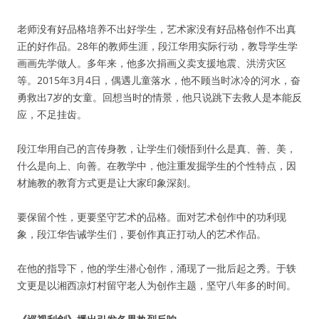
老师没有好品格培养不出好学生，艺术家没有好品格创作不出真
正的好作品。28年的教师生涯，段江华用实际行动，教导学生学
画画先学做人。多年来，他多次捐画义卖支援地震、洪涝灾区
等。2015年3月4日，偶遇儿童落水，他不顾当时冰冷的河水，奋
勇救出7岁的女童。回想当时的情景，他只说跳下去救人是本能反
应，不足挂齿。
段江华用自己的言传身教，让学生们领悟到什么是真、善、美，
什么是向上、向善。在教学中，他注重发掘学生的个性特点，因
材施教的教育方式更是让大家印象深刻。
要保留个性，更要坚守艺术的品格。面对艺术创作中的功利现
象，段江华告诫学生们，要创作真正打动人的艺术作品。
在他的指导下，他的学生潜心创作，涌现了一批后起之秀。于轶
文更是以湘西凉灯村留守老人为创作主题，坚守八年多的时间。