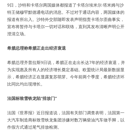
9日，沙特和卡塔尔两国媒体都报道了卡塔尔埃米尔·塔米姆与沙
特王储穆罕默德通电话的消息。不过对于通话内容，两国媒体的
报道有所出入。沙特外交部随即发表声明指责卡塔尔歪曲事实，
宣布将暂停与卡塔尔一切对话和联络，直到其发布清晰声明公开
澄清立场。
希腊总理称希腊正走出经济衰退
希腊总理齐普拉斯9日说，希腊正在走出长达7年的经济衰退，并
为实现惠及所有人的经济增长奠定基础。欧盟统计局最新数据显
示，希腊经济正在显露复苏萌芽。今年前两个季度，希腊经济环
比同比均出现增长。
法国标致雪铁龙陷“排放门”
法国《世界报》近日报道说，法国有关部门调查表明，法国第一
大汽车制造商标致雪铁龙集团涉嫌对数万辆柴油汽车做手脚，以
作假方式通过尾气排放检测。