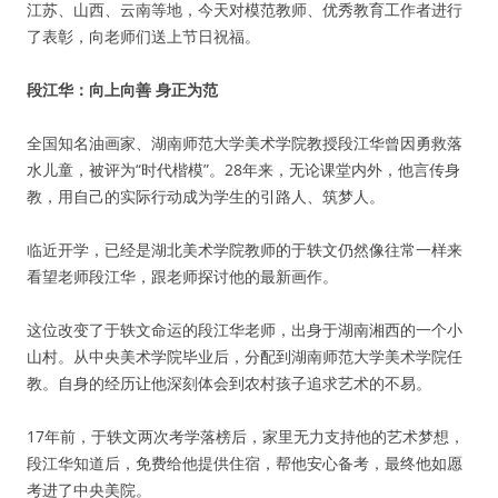
江苏、山西、云南等地，今天对模范教师、优秀教育工作者进行
了表彰，向老师们送上节日祝福。
段江华：向上向善 身正为范
全国知名油画家、湖南师范大学美术学院教授段江华曾因勇救落
水儿童，被评为“时代楷模”。28年来，无论课堂内外，他言传身
教，用自己的实际行动成为学生的引路人、筑梦人。
临近开学，已经是湖北美术学院教师的于轶文仍然像往常一样来
看望老师段江华，跟老师探讨他的最新画作。
这位改变了于轶文命运的段江华老师，出身于湖南湘西的一个小
山村。从中央美术学院毕业后，分配到湖南师范大学美术学院任
教。自身的经历让他深刻体会到农村孩子追求艺术的不易。
17年前，于轶文两次考学落榜后，家里无力支持他的艺术梦想，
段江华知道后，免费给他提供住宿，帮他安心备考，最终他如愿
考进了中央美院。