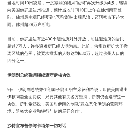
当地时间10日凌晨，一度减弱的飓风“厄玛”再次升级为4级，继续
向美国佛罗里达州推进，预计当地时间10日上午在佛州南部登
陆。佛州最南端已经受到“厄玛”影响出现风浪，迈阿密市下起大
雨。佛州超28万户断电。
目前，佛罗里达有近400个避难所对外开放，前往避难所的居民
超过7万人，许多避难所已经人满为患。此前，佛州政府扩大了撤
离区域的范围，被要求撤离的人数达到630万，超过佛州人口的
四分之一。
伊朗副总统强调继续遵守伊核协议
9日，伊朗副总统兼伊朗原子能组织主席萨利希说，即便美国退出
伊核问题全面协议，只要其他有关各方坚持，伊朗仍会遵守这一
协议。萨利希还说，美国对伊朗的制裁“意在恶化伊朗的营商环
境，阻挠大企业和银行与伊朗展开合作”。
沙特宣布暂停与卡塔尔一切对话