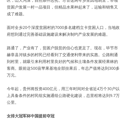
区，山大沟深，自然条件恶劣。尽管这两年乡里因地制宜，带领
贫困户发展一村一品项目，但精品水果种起来了，运输和销售又
成了难题。
面对全乡20个深度贫困村的7000多名建档立卡贫困人口，当地政
府想到通过完善基础设施建设来解决制约产业发展的难题。
路通了，产业有了，贫困户脱贫的信心也更足了。现在，毕节市
赫章县河镇乡的村民已经看到了交通便利带来的实惠。公路刚通
到村里，就吸引来利用村里良好的气候和土壤条件发展经果林的
客商。眼前这500亩苹果基地全部挂果后，年总产值将达到300多
万元。
今年起，贵州将投资400亿元，用三年时间对全省近4万个30户以
上具备条件的村民组实施通组公路硬化建设，总里程将达到9.7万
公里。
女排大冠军杯中国提前夺冠