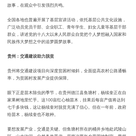
故事，在观众中引发强烈共鸣。
全国各地也普遍开展了基层宣讲活动，依托基层公共文化设施，
广泛动员党员干部、企业职工、青年学生、妇女儿童等基层干部
群众，讲述党的十八大以来人民群众自觉把个人梦想融入国家和
民族伟大梦想之中的追梦圆梦故事。
贵州：交通建设助力脱贫
贵州将交通建设项目向深度贫困村倾斜，全面提高农村公路通畅
率，为贫困村发展产业提供保障。
眼下正是苗木除虫的季节，在贵州德江县鱼塘村，杨续奎正在自
家果树地里忙乎。这100亩红心柚苗木，挂果后每亩产值将达到
七千多块钱，这让杨续奎对脱贫充满了信心。但在一年前，政府
给苗木，杨续奎也不敢种。
要想发展产业，交通是关键。但鱼塘村所在的桶井乡地处武陵山