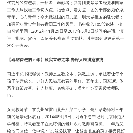
代前列的奋进者、开拓者、奉献者；共青团要紧紧围绕党和国家
工作大局找准工作切入点、结合点、着力点；团的干部必须心系
青年、心向青年；今天做祖国的好儿童，明天做祖国的建设者；
加强党对青少年和共青团工作的领导。书中收入189段论述，摘
自习近平同志2012年11月29日至2017年5月3日期间的讲话、演
讲、批示、贺信、回信等40多篇重要文献。其中部分论述是第一
次公开发表。
【砥砺奋进的五年】筑实立教之本 办好人民满意教育
习近平总书记强调：教师是立教之本，兴教之源，承担着让每个
孩子健康成长、办好人民满意教育的重任。五年来，国家通过体
系化政策改革、补齐短板、夯实基础，着力打造高素质教师队
伍。
又到教师节，在贵州省雷山县丹江第二小学，鲍江珍老师对三年
前的场景记忆犹新，2014年9月9日，习近平总书记到北京师范大
学考察，特意看望了在此培训的贵州农村教师研修班。一年后又
给他们回信，信中说：“扶贫必扶智，让贫困地区的孩子接受良好