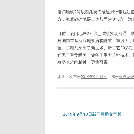
厦门地铁2号线整条跨海隧道累计带压进舱3
方，海底破碎地层土体加固64916方，
目前，厦门地铁2号线已陆续实现洞通、
建国内首条海底地铁盾构隧道，难度大，
验。工程共采用了新技术、新工艺20多
积累了宝贵经验，储备了重大关键技术。
攻坚克难的精神，更为可贵。
本条目发布于
2019年9月11日
。属于
焦点访
文
←
2019年9月10日新闻联播文字版
章
导