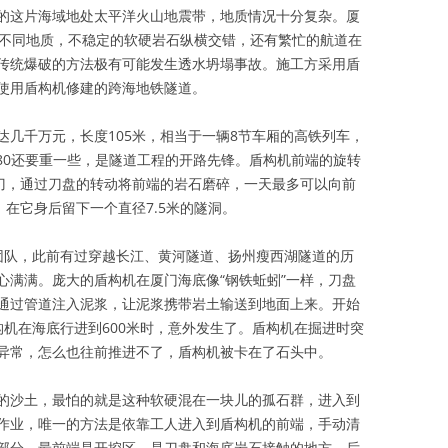
的这片海域地处太平洋火山地震带，地质情况十分复杂。厦
种不同地质，不稳定的软硬岩石纵横交错，还有繁忙的航道在
传统爆破的方法极有可能发生透水坍塌事故。施工方采用盾
使用盾构机修建的跨海地铁隧道。
达几千万元，长度105米，相当于一辆8节车厢的高铁列车，
380还要重一些，是隧道工程的开路先锋。盾构机前端的旋转
削刀，通过刀盘的转动将前端的岩石磨碎，一天最多可以向前
，在它身后留下一个直径7.5米的隧洞。
团队，此前有过穿越长江、黄河隧道、扬州瘦西湖隧道的历
心满满。庞大的盾构机在厦门海底像“钢铁蚯蚓”一样，刀盘
通过管道注入泥浆，让泥浆携带岩土输送到地面上来。开始
构机在海底行进到600米时，意外发生了。盾构机在掘进时突
异常，怎么也往前推进不了，盾构机被卡在了石头中。
的沙土，最怕的就是这种软硬混在一块儿的孤石群，进入到
作业，唯一的方法是依靠工人进入到盾构机的前端，手动清
部分，最前端是开挖区，是刀盘和海底岩石接触的地方，后