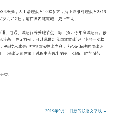
475舱，人工清理孤石1000多方，海上爆破处理孤石2519
海底换刀712把，这在国内隧道施工史上罕见。
轨通、电通、试运行等关键节点目标，预计今年底试运营。修
风险高，史无前例，可以说是对我国隧道建设行业的一次检
项，9项技术成果已申报国家技术专利，为今后海峡隧道建设
而工程建设者在施工过程中表现出的勇于创新、吃苦耐劳、
谈
分类。
2019年9月11日新闻联播文字版
→