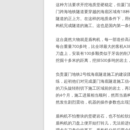
这种方法要求开挖地质坚硬稳定，但厦门
门跨海地铁隧道要穿越的海底区域有18
隧道的正上方。在这样的地质条件下，用
构机完成隧道的施工。这也是国内第一条
这台庞然大物就是盾构机，每一部造价高
每台重量700多吨，比全球最大的客机A
刀盘上，安装有100多颗类似于牙齿的
挖掘十多米的距离，挖掉500多吨的岩土
负责厦门地铁2号线海底隧道施工的建设
练，起初他们对完成厦门海底隧道施工信
的刀头旋转削切下施工区域前的岩土，再
的4个月，施工进展相当顺利，然而当盾
然发生剧烈震动，机器的操作参数也出现
盾构机不怕整块的坚硬岩石，也不怕松软
盾构机的刀盘上便开始打转儿，无法前进
理卡在刀盘中的孤石。盾构机分前后两个