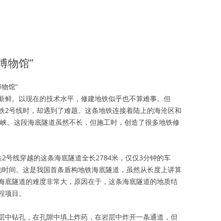
质博物馆”
博物馆”
新鲜。以现在的技术水平，修建地铁似乎也不算难事。但
铁2号线时，却遇到了难题。这条地铁连接着陆上的海沧区和
的海峡。这段海底隧道虽然不长，但施工时，创造了很多地铁修
2号线穿越的这条海底隧道全长2784米，仅仅3分钟的车
的时间。这是我国首条盾构地铁海底隧道，虽然从长度上讲算
海底隧道的难度非常大，原因在于，这条海底隧道的地质结
程项目。
层中钻孔，在孔隙中填上炸药，在岩层中炸开一条通道，但