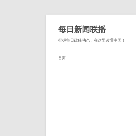
跳
至
正
每日新闻联播
文
把握每日政经动态，在这里读懂中国！
首页