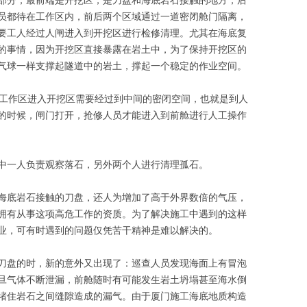
员都待在工作区内，前后两个区域通过一道密闭舱门隔离，
要工人经过人闸进入到开挖区进行检修清理。尤其在海底复
的事情，因为开挖区直接暴露在岩土中，为了保持开挖区的
气球一样支撑起隧道中的岩土，撑起一个稳定的作业空间。
从工作区进入开挖区需要经过到中间的密闭空间，也就是到人
的时候，闸门打开，抢修人员才能进入到前舱进行人工操作
中一人负责观察落石，另外两个人进行清理孤石。
海底岩石接触的刀盘，还人为增加了高于外界数倍的气压，
拥有从事这项高危工作的资质。为了解决施工中遇到的这样
业，可有时遇到的问题仅凭苦干精神是难以解决的。
刀盘的时，新的意外又出现了：巡查人员发现海面上有冒泡
旦气体不断泄漏，前舱随时有可能发生岩土坍塌甚至海水倒
堵住岩石之间缝隙造成的漏气。由于厦门施工海底地质构造