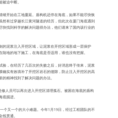
能被迫中断。
情绪开始在工地蔓延。盾构机还停在海底，如果不能尽快恢
虽然有过穿越长江黄河隧道的经历，但此次在厦门海底遇到
尽快找到科学的解决问题得办法，他们请来了国内该行业的
制的泥浆注入开挖区域，让泥浆在开挖区域形成一层保护
在陆地的地下施工，在海底是否适用，谁也没有把握。
试验，在经历了几百次的失败之后，好消息终于传来，泥浆
膜确实有效填补了开挖区岩石的缝隙，防止注入开挖区的高
新的精神找到了解决问题的办法。
，抢修人员可以再次进入开挖区清理孤石。被困在海底的盾构
向海底掘进。
了一个又一个的大小难题。今年1月19日，经过工程团队的不
全线贯通。