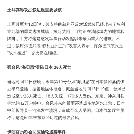
土耳其称攻占叙边境重要城镇
土耳其军方12日说，其支持的叙利亚反对派武装已经攻占了叙利
亚北部的重要边境城镇：拉斯艾因，目前正在清除城内的地雷和
陷阱，土方称这是这次军事行动发起以来最为重大的进展。不
过，叙库尔德武装“叙利亚民主军”发言人表示，库尔德武装只是
“战术撤退”，交火仍在继续。
强台风“海贝思”登陆日本 26人死亡
当地时间12日傍晚，今年第19号台风“海贝思”在日本静冈县的伊
豆半岛登陆，据当地媒体报道，截至当地时间13日19点，台风已
造成至少26人死亡、18人失踪，170多人受伤。东京、神奈川县
等地约42万户停电。台风带来的暴雨还造成多地河水上涨，日本
中部长野县一河流发生溃堤，造成百余人受困。日本气象厅官员
称，这是60年来东京经历过的最强台风。
伊朗官员称会回应油轮遇袭事件