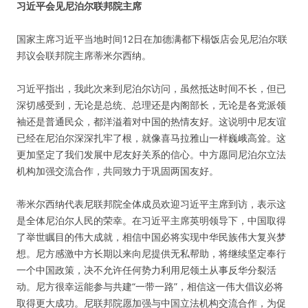
习近平会见尼泊尔联邦院主席
国家主席习近平当地时间12日在加德满都下榻饭店会见尼泊尔联
邦议会联邦院主席蒂米尔西纳。
习近平指出，我此次来到尼泊尔访问，虽然抵达时间不长，但已
深切感受到，无论是总统、总理还是内阁部长，无论是各党派领
袖还是普通民众，都洋溢着对中国的热情友好。这说明中尼友谊
已经在尼泊尔深深扎牢了根，就像喜马拉雅山一样巍峨高耸。这
更加坚定了我们发展中尼友好关系的信心。中方愿同尼泊尔立法
机构加强交流合作，共同致力于巩固两国友好。
蒂米尔西纳代表尼联邦院全体成员欢迎习近平主席到访，表示这
是全体尼泊尔人民的荣幸。在习近平主席英明领导下，中国取得
了举世瞩目的伟大成就，相信中国必将实现中华民族伟大复兴梦
想。尼方感激中方长期以来向尼提供无私帮助，将继续坚定奉行
一个中国政策，决不允许任何势力利用尼领土从事反华分裂活
动。尼方很幸运能参与共建“一带一路”，相信这一伟大倡议必将
取得更大成功。尼联邦院愿加强与中国立法机构交流合作，为促