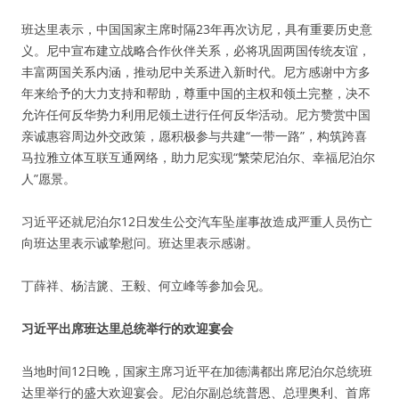
班达里表示，中国国家主席时隔23年再次访尼，具有重要历史意
义。尼中宣布建立战略合作伙伴关系，必将巩固两国传统友谊，
丰富两国关系内涵，推动尼中关系进入新时代。尼方感谢中方多
年来给予的大力支持和帮助，尊重中国的主权和领土完整，决不
允许任何反华势力利用尼领土进行任何反华活动。尼方赞赏中国
亲诚惠容周边外交政策，愿积极参与共建“一带一路”，构筑跨喜
马拉雅立体互联互通网络，助力尼实现“繁荣尼泊尔、幸福尼泊尔
人”愿景。
习近平还就尼泊尔12日发生公交汽车坠崖事故造成严重人员伤亡
向班达里表示诚挚慰问。班达里表示感谢。
丁薛祥、杨洁篪、王毅、何立峰等参加会见。
习近平出席班达里总统举行的欢迎宴会
当地时间12日晚，国家主席习近平在加德满都出席尼泊尔总统班
达里举行的盛大欢迎宴会。尼泊尔副总统普恩、总理奥利、首席