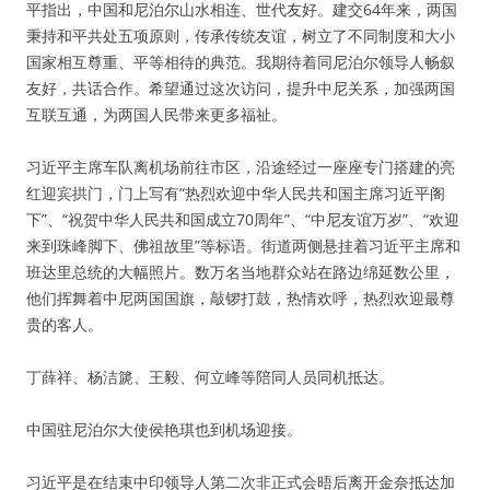
平指出，中国和尼泊尔山水相连、世代友好。建交64年来，两国
秉持和平共处五项原则，传承传统友谊，树立了不同制度和大小
国家相互尊重、平等相待的典范。我期待着同尼泊尔领导人畅叙
友好，共话合作。希望通过这次访问，提升中尼关系，加强两国
互联互通，为两国人民带来更多福祉。
习近平主席车队离机场前往市区，沿途经过一座座专门搭建的亮
红迎宾拱门，门上写有“热烈欢迎中华人民共和国主席习近平阁
下”、“祝贺中华人民共和国成立70周年”、“中尼友谊万岁”、“欢迎
来到珠峰脚下、佛祖故里”等标语。街道两侧悬挂着习近平主席和
班达里总统的大幅照片。数万名当地群众站在路边绵延数公里，
他们挥舞着中尼两国国旗，敲锣打鼓，热情欢呼，热烈欢迎最尊
贵的客人。
丁薛祥、杨洁篪、王毅、何立峰等陪同人员同机抵达。
中国驻尼泊尔大使侯艳琪也到机场迎接。
习近平是在结束中印领导人第二次非正式会晤后离开金奈抵达加