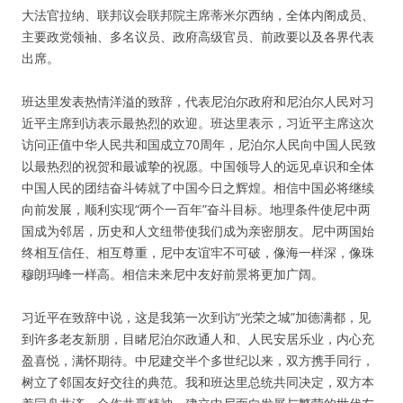
大法官拉纳、联邦议会联邦院主席蒂米尔西纳，全体内阁成员、
主要政党领袖、多名议员、政府高级官员、前政要以及各界代表
出席。
班达里发表热情洋溢的致辞，代表尼泊尔政府和尼泊尔人民对习
近平主席到访表示最热烈的欢迎。班达里表示，习近平主席这次
访问正值中华人民共和国成立70周年，尼泊尔人民向中国人民致
以最热烈的祝贺和最诚挚的祝愿。中国领导人的远见卓识和全体
中国人民的团结奋斗铸就了中国今日之辉煌。相信中国必将继续
向前发展，顺利实现“两个一百年”奋斗目标。地理条件使尼中两
国成为邻居，历史和人文纽带使我们成为亲密朋友。尼中两国始
终相互信任、相互尊重，尼中友谊牢不可破，像海一样深，像珠
穆朗玛峰一样高。相信未来尼中友好前景将更加广阔。
习近平在致辞中说，这是我第一次到访“光荣之城”加德满都，见
到许多老友新朋，目睹尼泊尔政通人和、人民安居乐业，内心充
盈喜悦，满怀期待。中尼建交半个多世纪以来，双方携手同行，
树立了邻国友好交往的典范。我和班达里总统共同决定，双方本