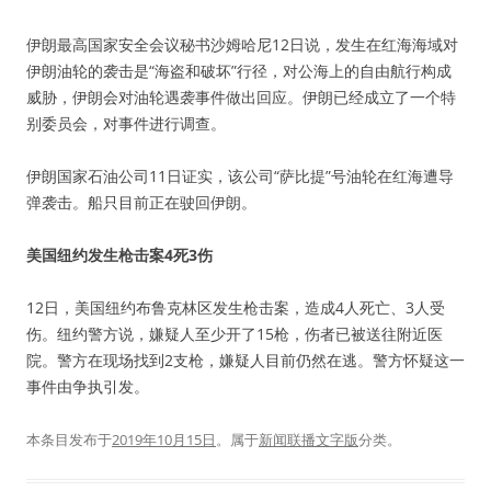
伊朗最高国家安全会议秘书沙姆哈尼12日说，发生在红海海域对
伊朗油轮的袭击是“海盗和破坏”行径，对公海上的自由航行构成
威胁，伊朗会对油轮遇袭事件做出回应。伊朗已经成立了一个特
别委员会，对事件进行调查。
伊朗国家石油公司11日证实，该公司“萨比提”号油轮在红海遭导
弹袭击。船只目前正在驶回伊朗。
美国纽约发生枪击案4死3伤
12日，美国纽约布鲁克林区发生枪击案，造成4人死亡、3人受
伤。纽约警方说，嫌疑人至少开了15枪，伤者已被送往附近医
院。警方在现场找到2支枪，嫌疑人目前仍然在逃。警方怀疑这一
事件由争执引发。
本条目发布于
2019年10月15日
。属于
新闻联播文字版
分类。