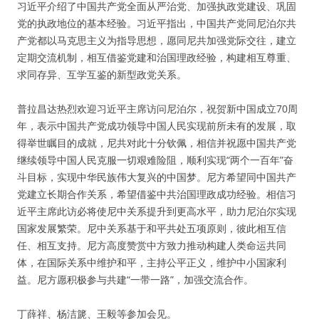
习近平介绍了中国共产党全面从严治党、加强执政党建设、巩固
党的执政地位的基本经验。习近平指出，中国共产党同尼泊尔共
产党都以马克思主义为指导思想，愿同尼共加强党际交往，建立
定期交流机制，相互借鉴党建和治国理政经验，构建相互尊重、
求同存异、互学互鉴的新型政党关系。
普拉昌达热烈欢迎习近平主席访问尼泊尔，祝贺新中国成立70周
年，表示中国共产党成功领导中国人民实现前所未有的发展，取
得举世瞩目的成就，尼共对此十分钦佩，相信并祝愿中国共产党
继续领导中国人民克服一切艰难险阻，顺利实现“两个一百年”奋
斗目标，实现中华民族伟大复兴的中国梦。尼方希望同中国共产
党建立长期合作关系，希望借鉴中共治国理政成功经验。相信习
近平主席此访必将使尼中关系提升到更高水平，助力尼泊尔实现
国家发展繁荣。尼中关系基于和平共处五项原则，彼此相互信
任、相互支持。尼方高度赞赏中方致力推动构建人类命运共同
体，在国际关系中维护和平，主持公平正义，维护中小国家利
益。尼方愿积极参与共建“一带一路”，加强交流合作。
丁薛祥、杨洁篪、王毅等参加会见。