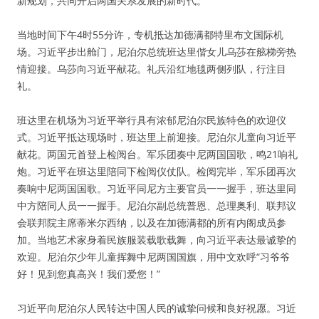
新规划，共同开启两国关系发展的新时代。
当地时间下午4时55分许，专机抵达加德满都特里布文国际机
场。习近平步出舱门，尼泊尔总统班达里偕女儿乌莎在舷梯旁热
情迎接。乌莎向习近平献花。礼兵沿红地毯两侧列队，行注目
礼。
班达里在机场为习近平举行具有浓郁尼泊尔民族特色的欢迎仪
式。习近平抵达现场时，班达里上前迎接。尼泊尔儿童向习近平
献花。两国元首登上检阅台。军乐团奏中尼两国国歌，鸣21响礼
炮。习近平在班达里陪同下检阅仪仗队。检阅完毕，军乐团再次
奏响中尼两国国歌。习近平同尼方主要官员一一握手，班达里同
中方陪同人员一一握手。尼泊尔副总统普恩、总理奥利、联邦议
会联邦院主席蒂米尔西纳，以及在加德满都的所有内阁成员参
加。当地艺术家身着民族服装载歌载舞，向习近平表达最诚挚的
欢迎。尼泊尔少年儿童挥舞中尼两国国旗，用中文欢呼“习爷爷
好！见到您真高兴！我们爱您！”
习近平向尼泊尔人民转达中国人民的诚挚问候和良好祝愿。习近