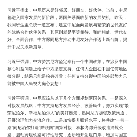
习近平指出，中尼历来是好邻居、好朋友、好伙伴。当前，中尼
都进入国家发展的新阶段，两国关系面临新的发展契机。昨天，
我同班达里总统一道宣布，建立中尼面向发展与繁荣的世代友好
的战略合作伙伴关系，其原则就是平等相待、和睦相处、世代友
好、全面合作。中方愿同尼方推动中尼友好合作迈上新台阶，揭
开中尼关系新篇章。
习近平强调，中方赞赏尼方坚定奉行一个中国政策，在涉及中国
核心利益问题上给予中方坚定支持。任何人企图在中国任何地区
搞分裂，结果只能是粉身碎骨；任何支持分裂中国的外部势力只
能被中国人民视为痴心妄想！
习近平强调，中尼应该从以下几个方面规划两国关系。一是深入
对接发展战略，中方支持尼方发展经济、改善民生，努力实现“繁
荣尼泊尔、幸福尼泊尔人”的美好愿景，愿同尼方加强政策沟通，
开展治理能力交流合作。二是加快提升联通水平，将共建“一带一
路”同尼泊尔打造“陆联国”国策对接，积极考虑升级改造跨境公
路，启动跨境铁路可行性研究，逐步增开边境口岸，增加两国直