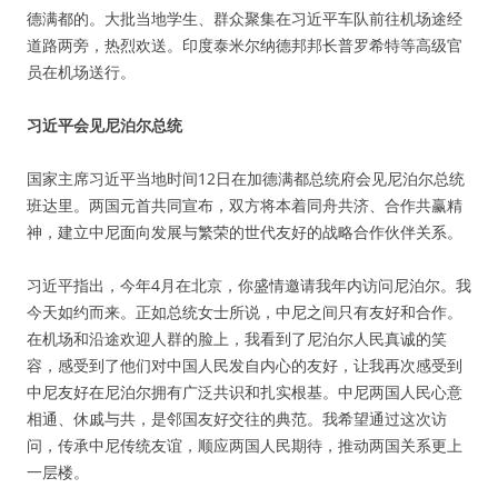
德满都的。大批当地学生、群众聚集在习近平车队前往机场途经
道路两旁，热烈欢送。印度泰米尔纳德邦邦长普罗希特等高级官
员在机场送行。
习近平会见尼泊尔总统
国家主席习近平当地时间12日在加德满都总统府会见尼泊尔总统
班达里。两国元首共同宣布，双方将本着同舟共济、合作共赢精
神，建立中尼面向发展与繁荣的世代友好的战略合作伙伴关系。
习近平指出，今年4月在北京，你盛情邀请我年内访问尼泊尔。我
今天如约而来。正如总统女士所说，中尼之间只有友好和合作。
在机场和沿途欢迎人群的脸上，我看到了尼泊尔人民真诚的笑
容，感受到了他们对中国人民发自内心的友好，让我再次感受到
中尼友好在尼泊尔拥有广泛共识和扎实根基。中尼两国人民心意
相通、休戚与共，是邻国友好交往的典范。我希望通过这次访
问，传承中尼传统友谊，顺应两国人民期待，推动两国关系更上
一层楼。