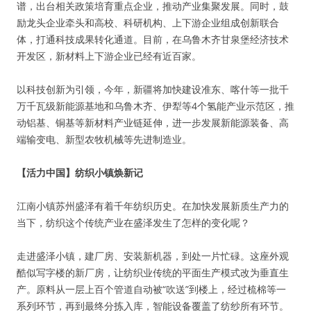
谱，出台相关政策培育重点企业，推动产业集聚发展。同时，鼓
励龙头企业牵头和高校、科研机构、上下游企业组成创新联合
体，打通科技成果转化通道。目前，在乌鲁木齐甘泉堡经济技术
开发区，新材料上下游企业已经有近百家。
以科技创新为引领，今年，新疆将加快建设准东、喀什等一批千
万千瓦级新能源基地和乌鲁木齐、伊犁等4个氢能产业示范区，推
动铝基、铜基等新材料产业链延伸，进一步发展新能源装备、高
端输变电、新型农牧机械等先进制造业。
【活力中国】纺织小镇焕新记
江南小镇苏州盛泽有着千年纺织历史。在加快发展新质生产力的
当下，纺织这个传统产业在盛泽发生了怎样的变化呢？
走进盛泽小镇，建厂房、安装新机器，到处一片忙碌。这座外观
酷似写字楼的新厂房，让纺织业传统的平面生产模式改为垂直生
产。原料从一层上百个管道自动被“吹送”到楼上，经过梳棉等一
系列环节，再到最终分拣入库，智能设备覆盖了纺纱所有环节。