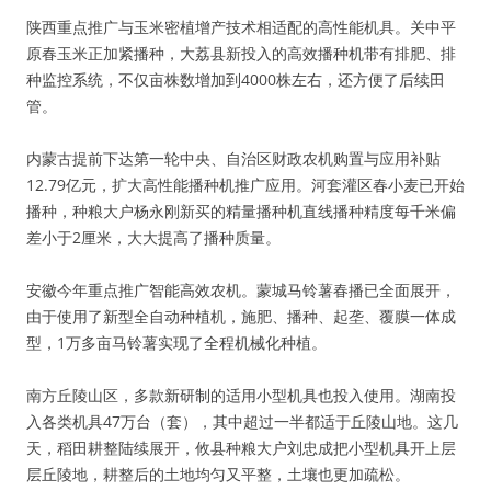
陕西重点推广与玉米密植增产技术相适配的高性能机具。关中平
原春玉米正加紧播种，大荔县新投入的高效播种机带有排肥、排
种监控系统，不仅亩株数增加到4000株左右，还方便了后续田
管。
内蒙古提前下达第一轮中央、自治区财政农机购置与应用补贴
12.79亿元，扩大高性能播种机推广应用。河套灌区春小麦已开始
播种，种粮大户杨永刚新买的精量播种机直线播种精度每千米偏
差小于2厘米，大大提高了播种质量。
安徽今年重点推广智能高效农机。蒙城马铃薯春播已全面展开，
由于使用了新型全自动种植机，施肥、播种、起垄、覆膜一体成
型，1万多亩马铃薯实现了全程机械化种植。
南方丘陵山区，多款新研制的适用小型机具也投入使用。湖南投
入各类机具47万台（套），其中超过一半都适于丘陵山地。这几
天，稻田耕整陆续展开，攸县种粮大户刘忠成把小型机具开上层
层丘陵地，耕整后的土地均匀又平整，土壤也更加疏松。