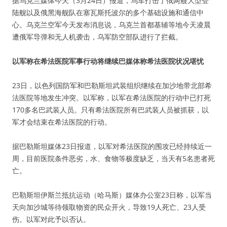
据乌克兰媒体今天（3月24日）报道，乌军打击了俄两艘大型登
陆舰以及俄黑海舰队在塞瓦斯托波尔的多个基础设施和通信中
心。乌克兰空军今天发布消息说，乌克兰首都基辅等地今天凌晨
遭俄军导弹和无人机袭击，乌军防空部队进行了拦截。
以军称在希法医院军事行动将继续巴媒体称希法医院状况堪忧
23日，以色列国防军和巴勒斯坦武装组织继续在加沙地带北部希
法医院等地发生冲突。以军称，以军在希法医院的行动中已打死
170多名巴武装人员。只有希法医院所有巴武装人员被抓获，以
军才会结束在希法医院的行动。
据巴勒斯坦媒体23日报道，以军对希法医院的围攻已经持续近一
周，目前医院条件恶劣，水、食物等极度缺乏，当天有5名患者死
亡。
巴勒斯坦伊斯兰抵抗运动（哈马斯）媒体办公室23日称，以军当
天向加沙城等待领取物资的民众开火，导致19人死亡、23人受
伤。以军对此予以否认。