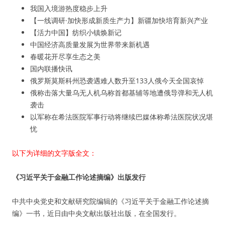
我国入境游热度稳步上升
【一线调研·加快形成新质生产力】新疆加快培育新兴产业
【活力中国】纺织小镇焕新记
中国经济高质量发展为世界带来新机遇
春暖花开尽享生态之美
国内联播快讯
俄罗斯莫斯科州恐袭遇难人数升至133人俄今天全国哀悼
俄称击落大量乌无人机乌称首都基辅等地遭俄导弹和无人机
袭击
以军称在希法医院军事行动将继续巴媒体称希法医院状况堪
忧
以下为详细的文字版全文：
《习近平关于金融工作论述摘编》出版发行
中共中央党史和文献研究院编辑的《习近平关于金融工作论述摘
编》一书，近日由中央文献出版社出版，在全国发行。