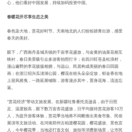
心，他们看好中国发展，持续加码投资中国。
春暖花开尽享生态之美
春色染大地，赏花好时节。天南地北的人们纷纷踏青出游，感受
春天的美好。
眼下，广西南丹县城关镇的千亩李花盛放，与金黄的油菜花相互
映衬，春日美景吸引众多游客拍照打卡；在四川旺苍县松浪村，
漫山遍野的李花簇簇相拥，与远山、民居构成美丽的春日田园
画；在浙江绍兴瓜渚湖公园，樱花在枝头朵朵绽放，郁金香在地
上迎风摇曳，一路延展铺陈，游客漫步其中，置身花海，流连忘
返。
“赏花经济”带动文旅发展。在新疆吐鲁番托克逊县，由于日照
足、温度较高，眼下数万亩杏花盛放，日平均接待赏花游客10万
人，为提升游客体验，赏花季当地将不间断推出美食市集、民俗
展演等文旅活动。在河南郑州古柏渡樱花园，樱花盛放、景色宜
人，今年樱花季，当地还打造文创、旅拍等消费新场景，让市民