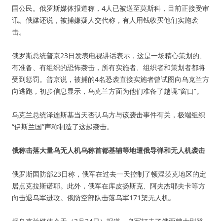
国公民。俄罗斯媒体报道称，4人已被送至莫斯科，目前正接受审
讯。俄媒还说，被捕嫌疑人交代称，有人用钱收买他们实施袭
击。
俄罗斯总统普京23日发表电视讲话表示，这是一场精心策划的、
有准备、有组织的恐怖袭击，所有实施者、组织者和策划者都将
受到惩罚。普京说，被捕的4名恐袭直接实施者曾试图向乌克兰方
向逃跑，初步信息显示，乌克兰方面为他们准备了越境“窗口”。
乌克兰总统泽连斯基当天否认乌方与该袭击事件有关，极端组织
“伊斯兰国”声称制造了这起袭击。
俄称击落大量乌无人机乌称首都基辅等地遭俄导弹和无人机袭击
俄罗斯国防部23日称，俄军在过去一天控制了顿涅茨克地区的定
居点克拉斯诺耶。此外，俄军在库皮扬斯克、阿夫杰耶夫卡等方
向击退乌军进攻。俄防空部队击落乌军171架无人机。