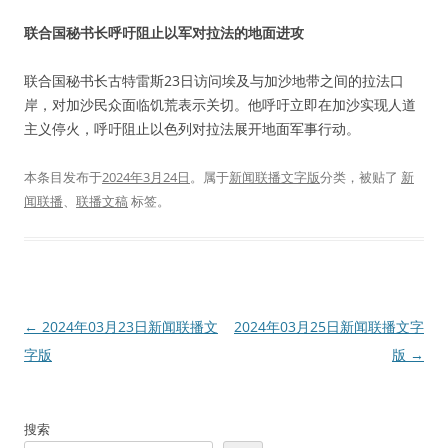
联合国秘书长呼吁阻止以军对拉法的地面进攻
联合国秘书长古特雷斯23日访问埃及与加沙地带之间的拉法口
岸，对加沙民众面临饥荒表示关切。他呼吁立即在加沙实现人道
主义停火，呼吁阻止以色列对拉法展开地面军事行动。
本条目发布于
2024年3月24日
。属于
新闻联播文字版
分类，被贴了
新
闻联播
、
联播文稿
标签。
文
←
2024年03月23日新闻联播文
2024年03月25日新闻联播文字
章
字版
版
→
导
航
搜索