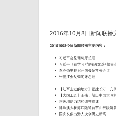
2016年10月8日新闻联
20161008今日新闻联播主要内容：
习近平会见葡萄牙总理
习近平《在学习<胡锦涛文选>报告
李克强主持召开国务院常务会议
张德江会见葡萄牙总理
【红军走过的地方】福建长汀：几
【大国工匠】王伟：敲出中国大飞
营改增助力结构调整提速
港珠澳大桥海底隧道首节曲线段沉
国庆长假出游人次创历史新高