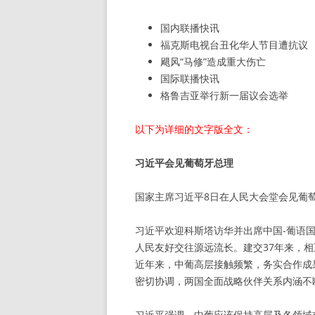
国内联播快讯
福克斯电视台丑化华人节目遭抗议
飓风“马修”造成重大伤亡
国际联播快讯
格鲁吉亚举行新一届议会选举
以下为详细的文字版全文：
习近平会见葡萄牙总理
国家主席习近平8日在人民大会堂会见葡
习近平欢迎科斯塔访华并出席中国-葡语
人民友好交往源远流长。建交37年来，
近年来，中葡高层接触频繁，务实合作成
密切协调，两国全面战略伙伴关系内涵不
习近平强调，中葡应该保持高层及各领域