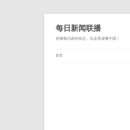
跳
至
正
每日新闻联播
文
把握每日政经动态，在这里读懂中国！
首页