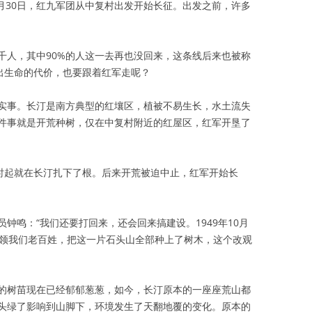
9月30日，红九军团从中复村出发开始长征。出发之前，许多
千人，其中90%的人这一去再也没回来，这条线后来也被称
付出生命的代价，也要跟着红军走呢？
实事。长汀是南方典型的红壤区，植被不易生长，水土流失
件事就是开荒种树，仅在中复村附近的红屋区，红军开垦了
那时起就在长汀扎下了根。后来开荒被迫中止，红军开始长
钟鸣：“我们还要打回来，还会回来搞建设。1949年10月
带领我们老百姓，把这一片石头山全部种上了树木，这个改观
的树苗现在已经郁郁葱葱，如今，长汀原本的一座座荒山都
头绿了影响到山脚下，环境发生了天翻地覆的变化。原本的