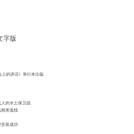
播文字版
会上的讲话》单行本出版
代人的水土保卫战
机精美弧线
管安装成功