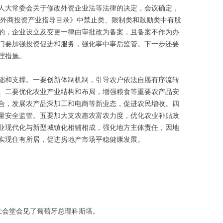
人大常委会关于修改外资企业法等法律的决定，会议确定，
版《外商投资产业指导目录》中禁止类、限制类和鼓励类中有股
的，企业设立及变更一律由审批改为备案，且备案不作为办
门要加强投资促进和服务，强化事中事后监管。下一步还要
理措施。
础和支撑。一要创新体制机制，引导农户依法自愿有序流转
。二要优化农业产业结构和布局，增强粮食等重要农产品安
合，发展农产品深加工和电商等新业态，促进农民增收。四
量安全监管。五要加大支农惠农富农力度，优化农业补贴政
业现代化与新型城镇化相辅相成，强化地方主体责任，因地
实现住有所居，促进房地产市场平稳健康发展。
大会堂会见了葡萄牙总理科斯塔。