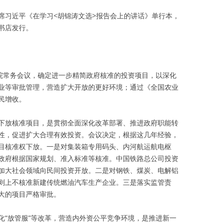
席习近平《在学习<胡锦涛文选>报告会上的讲话》单行本，
书店发行。
务院常务会议，确定进一步精简政府核准的投资项目，以深化
业等审批管理，营造扩大开放的更好环境；通过《全国农业
民增收。
下放核准项目，是贯彻全面深化改革部署、推进政府职能转
性，促进扩大合理有效投资。会议决定，根据这几年经验，
目核准权下放。一是对集装箱专用码头、内河航运航电枢
政府根据国家规划、准入标准等核准。中国铁路总公司投资
加大社会领域向民间投资开放。二是对钢铁、煤炭、电解铝
则上不核准新建传统燃油汽车生产企业。三是落实监管责
大的项目严格审批。
化“放管服”等改革，营造内外资公平竞争环境，是推进新一