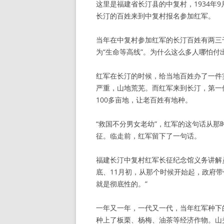
这里是福建省长汀县的中复村，1934年
长汀的百姓来到中复村报名参加红军。
当年在中复村参加红军的长汀百姓有两三
为“生命等高线”。为什么这么多人哪怕
红军在长汀的时候，给当地百姓办了一件
严重，山地荒芜。而红军来到长汀，第一
100多亩地，让老百姓有地种。
“救国不分男女老幼”，红军的这句话从
征。临走前，红军留下了一句话。
福建长汀中复村红军长征纪念馆义务讲解员
底、11月初，从那个时候开始起，政府
就是彻底性的。”
一年又一年，一代又一代，当年红军种下
种上了板栗、杨梅、油茶等经济作物。山