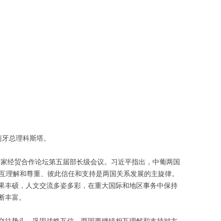
萄牙总理科斯塔。
国家经贸合作论坛第五届部长级会议。习近平指出，中葡两国
相互理解和尊重、彼此信任和支持是两国关系发展的主旋律。
果丰硕，人文交流多姿多彩，在重大国际和地区事务中保持
断丰富。
交往势头，巩固战略互信。两国要继续相互理解和支持对方